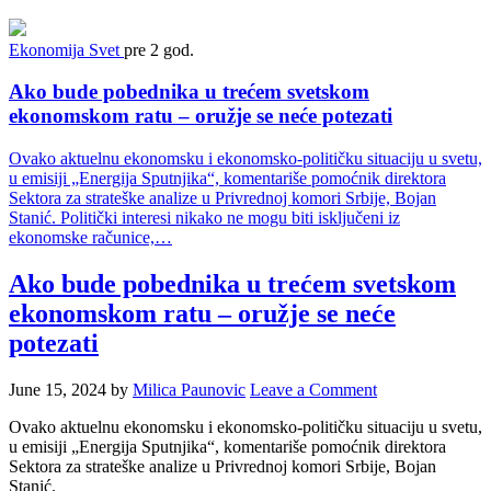
Ekonomija
Svet
pre 2 god.
Ako bude pobednika u trećem svetskom
ekonomskom ratu – oružje se neće potezati
Ovako aktuelnu ekonomsku i ekonomsko-političku situaciju u svetu,
u emisiji „Energija Sputnjika“, komentariše pomoćnik direktora
Sektora za strateške analize u Privrednoj komori Srbije, Bojan
Stanić. Politički interesi nikako ne mogu biti isključeni iz
ekonomske računice,…
Ako bude pobednika u trećem svetskom
ekonomskom ratu – oružje se neće
potezati
June 15, 2024
by
Milica Paunovic
Leave a Comment
Ovako aktuelnu ekonomsku i ekonomsko-političku situaciju u svetu,
u emisiji „Energija Sputnjika“, komentariše pomoćnik direktora
Sektora za strateške analize u Privrednoj komori Srbije, Bojan
Stanić.