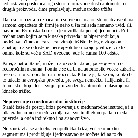
jednostavno posledica toga što oni proizvode dosta automobila i
drugih proizvoda, čime preplavljuju međunarodno tržište.
Da li se to bazira na značajnim subvencijama od strane države ili na
samom kapacitetu tih firmi je nešto u šta mi sada nemamo uvid, ali,
navodno, Evropska komisija je utvrdila da postoji jedan netržišni
mehanizam kojim se ta kineska privreda i ta hiperprodukcija
podržava i čime oni zaista zauzimaju tržište. Iz tog razloga oni
smatraju da se određene mere apsolutno moraju preduzeti, nalik
onima koje su već u SAD uvedene, gde je carina 100 odsto.
Kina, smatra Stanić, može i da uzvrati udarac, pa se govori i o
recipročnim merama. Pominje se da bi na automobile većeg gabarita
uveli carinu za dodatnih 25 procenata. Pitanje je, kaže on, koliko bi
to uticalo na evropsku privredu, pre svega nemačku, italijansku ili
francusku, koje dosta svojih proizvedenih automobila plasiraju na
kinesko tržište.
Nepoverenje u međunarodne institucije
Stanić kaže da postoji kriza poverenja u međunarodne institucije i u
bilateralne odnose među zemljama i sve to direktno pada na leđa
privrede, a onda indirektno i na stanovništvo.
Ne zaustavlja se aktuelna geopolitička kriza, već se u nekim
segmentima i produbljuje i jednostavno ne možete ići na to da