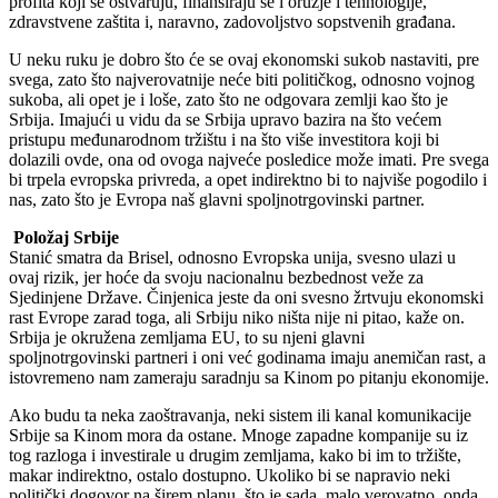
profita koji se ostvaruju, finansiraju se i oružje i tehnologije,
zdravstvene zaštita i, naravno, zadovoljstvo sopstvenih građana.
U neku ruku je dobro što će se ovaj ekonomski sukob nastaviti, pre
svega, zato što najverovatnije neće biti političkog, odnosno vojnog
sukoba, ali opet je i loše, zato što ne odgovara zemlji kao što je
Srbija. Imajući u vidu da se Srbija upravo bazira na što većem
pristupu međunarodnom tržištu i na što više investitora koji bi
dolazili ovde, ona od ovoga najveće posledice može imati. Pre svega
bi trpela evropska privreda, a opet indirektno bi to najviše pogodilo i
nas, zato što je Evropa naš glavni spoljnotrgovinski partner.
Položaj Srbije
Stanić smatra da Brisel, odnosno Evropska unija, svesno ulazi u
ovaj rizik, jer hoće da svoju nacionalnu bezbednost veže za
Sjedinjene Države. Činjenica jeste da oni svesno žrtvuju ekonomski
rast Evrope zarad toga, ali Srbiju niko ništa nije ni pitao, kaže on.
Srbija je okružena zemljama EU, to su njeni glavni
spoljnotrgovinski partneri i oni već godinama imaju anemičan rast, a
istovremeno nam zameraju saradnju sa Kinom po pitanju ekonomije.
Ako budu ta neka zaoštravanja, neki sistem ili kanal komunikacije
Srbije sa Kinom mora da ostane. Mnoge zapadne kompanije su iz
tog razloga i investirale u drugim zemljama, kako bi im to tržište,
makar indirektno, ostalo dostupno. Ukoliko bi se napravio neki
politički dogovor na širem planu, što je sada, malo verovatno, onda