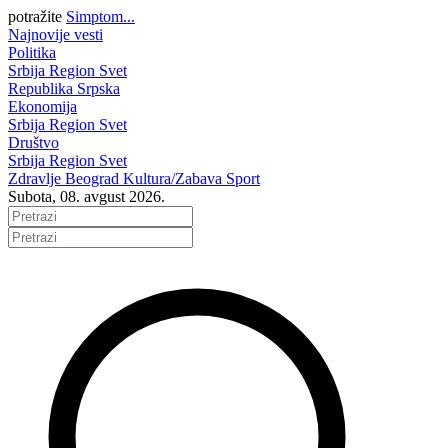
potražite
Simptom...
Najnovije vesti
Politika
Srbija
Region
Svet
Republika Srpska
Ekonomija
Srbija
Region
Svet
Društvo
Srbija
Region
Svet
Zdravlje
Beograd
Kultura/Zabava
Sport
Subota, 08. avgust 2026.