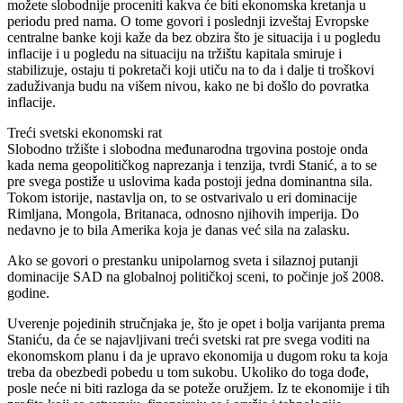
možete slobodnije proceniti kakva će biti ekonomska kretanja u
periodu pred nama. O tome govori i poslednji izveštaj Evropske
centralne banke koji kaže da bez obzira što je situacija i u pogledu
inflacije i u pogledu na situaciju na tržištu kapitala smiruje i
stabilizuje, ostaju ti pokretači koji utiču na to da i dalje ti troškovi
zaduživanja budu na višem nivou, kako ne bi došlo do povratka
inflacije.
Treći svetski ekonomski rat
Slobodno tržište i slobodna međunarodna trgovina postoje onda
kada nema geopolitičkog naprezanja i tenzija, tvrdi Stanić, a to se
pre svega postiže u uslovima kada postoji jedna dominantna sila.
Tokom istorije, nastavlja on, to se ostvarivalo u eri dominacije
Rimljana, Mongola, Britanaca, odnosno njihovih imperija. Do
nedavno je to bila Amerika koja je danas već sila na zalasku.
Ako se govori o prestanku unipolarnog sveta i silaznoj putanji
dominacije SAD na globalnoj političkoj sceni, to počinje još 2008.
godine.
Uverenje pojedinih stručnjaka je, što je opet i bolja varijanta prema
Staniću, da će se najavljivani treći svetski rat pre svega voditi na
ekonomskom planu i da je upravo ekonomija u dugom roku ta koja
treba da obezbedi pobedu u tom sukobu. Ukoliko do toga dođe,
posle neće ni biti razloga da se poteže oružjem. Iz te ekonomije i tih