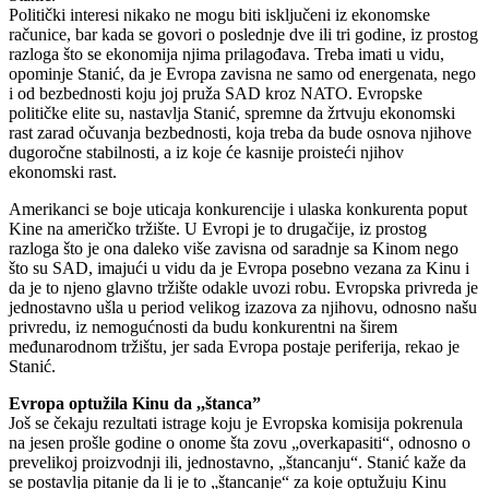
Politički interesi nikako ne mogu biti isključeni iz ekonomske
računice, bar kada se govori o poslednje dve ili tri godine, iz prostog
razloga što se ekonomija njima prilagođava. Treba imati u vidu,
opominje Stanić, da je Evropa zavisna ne samo od energenata, nego
i od bezbednosti koju joj pruža SAD kroz NATO. Evropske
političke elite su, nastavlja Stanić, spremne da žrtvuju ekonomski
rast zarad očuvanja bezbednosti, koja treba da bude osnova njihove
dugoročne stabilnosti, a iz koje će kasnije proisteći njihov
ekonomski rast.
Amerikanci se boje uticaja konkurencije i ulaska konkurenta poput
Kine na američko tržište. U Evropi je to drugačije, iz prostog
razloga što je ona daleko više zavisna od saradnje sa Kinom nego
što su SAD, imajući u vidu da je Evropa posebno vezana za Kinu i
da je to njeno glavno tržište odakle uvozi robu. Evropska privreda je
jednostavno ušla u period velikog izazova za njihovu, odnosno našu
privredu, iz nemogućnosti da budu konkurentni na širem
međunarodnom tržištu, jer sada Evropa postaje periferija, rekao je
Stanić.
Evropa optužila Kinu da ,,štanca”
Još se čekaju rezultati istrage koju je Evropska komisija pokrenula
na jesen prošle godine o onome šta zovu „overkapasiti“, odnosno o
prevelikoj proizvodnji ili, jednostavno, „štancanju“. Stanić kaže da
se postavlja pitanje da li je to „štancanje“ za koje optužuju Kinu