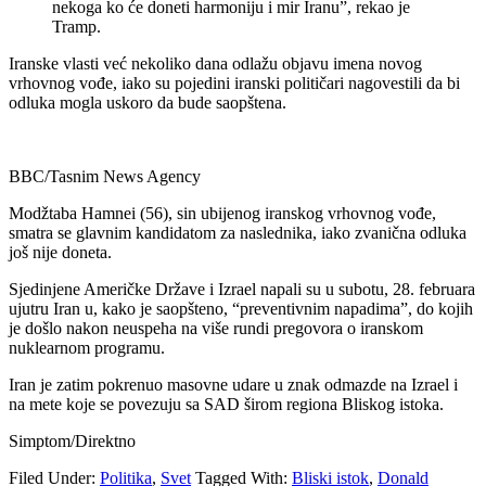
nekoga ko će doneti harmoniju i mir Iranu”, rekao je
Tramp.
Iranske vlasti već nekoliko dana odlažu objavu imena novog
vrhovnog vođe, iako su pojedini iranski političari nagovestili da bi
odluka mogla uskoro da bude saopštena.
BBC/Tasnim News Agency
Modžtaba Hamnei (56), sin ubijenog iranskog vrhovnog vođe,
smatra se glavnim kandidatom za naslednika, iako zvanična odluka
još nije doneta.
Sjedinjene Američke Države i Izrael napali su u subotu, 28. februara
ujutru Iran u, kako je saopšteno, “preventivnim napadima”, do kojih
je došlo nakon neuspeha na više rundi pregovora o iranskom
nuklearnom programu.
Iran je zatim pokrenuo masovne udare u znak odmazde na Izrael i
na mete koje se povezuju sa SAD širom regiona Bliskog istoka.
Simptom/Direktno
Filed Under:
Politika
,
Svet
Tagged With:
Bliski istok
,
Donald