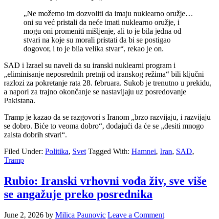
„Ne možemo im dozvoliti da imaju nuklearno oružje…
oni su već pristali da neće imati nuklearno oružje, i
mogu oni promeniti mišljenje, ali to je bila jedna od
stvari na koje su morali pristati da bi se postigao
dogovor, i to je bila velika stvar“, rekao je on.
SAD i Izrael su naveli da su iranski nuklearni program i
„eliminisanje neposrednih pretnji od iranskog režima“ bili ključni
razlozi za pokretanje rata 28. februara. Sukob je trenutno u prekidu,
a napori za trajno okončanje se nastavljaju uz posredovanje
Pakistana.
Tramp je kazao da se razgovori s Iranom „brzo razvijaju, i razvijaju
se dobro. Biće to veoma dobro“, dodajući da će se „desiti mnogo
zaista dobrih stvari“.
Filed Under:
Politika
,
Svet
Tagged With:
Hamnei
,
Iran
,
SAD
,
Tramp
Rubio: Iranski vrhovni vođa živ, sve više
se angažuje preko posrednika
June 2, 2026
by
Milica Paunovic
Leave a Comment