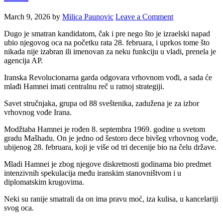
March 9, 2026
by
Milica Paunovic
Leave a Comment
Dugo je smatran kandidatom, čak i pre nego što je izraelski napad
ubio njegovog oca na početku rata 28. februara, i uprkos tome što
nikada nije izabran ili imenovan za neku funkciju u vladi, prenela je
agencija AP.
Iranska Revolucionarna garda odgovara vrhovnom vođi, a sada će
mlađi Hamnei imati centralnu reč u ratnoj strategiji.
Savet stručnjaka, grupa od 88 sveštenika, zadužena je za izbor
vrhovnog vođe Irana.
Modžtaba Hamnei je rođen 8. septembra 1969. godine u svetom
gradu Mašhadu. On je jedno od šestoro dece bivšeg vrhovnog vođe,
ubijenog 28. februara, koji je više od tri decenije bio na čelu države.
Mladi Hamnei je zbog njegove diskretnosti godinama bio predmet
intenzivnih spekulacija među iranskim stanovništvom i u
diplomatskim krugovima.
Neki su ranije smatrali da on ima pravu moć, iza kulisa, u kancelariji
svog oca.