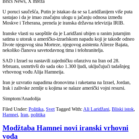
Brics News, X mreža
U poruci saučešća, Putin je istakao da se sa Laridžanijem više puta
sastajao i da je imao značajnu ulogu u jačanju odnosa između
Moskve i Teherana, prenela je iranska državna televizija IRIB.
Iranske vlasti su saopštile da je Laridžani ubijen u ranim jutarnjim
satima u utorak u američko-izraelskom napadu koji je takođe odneo
živote njegovog sina Morteze, njegovog asistenta Alireze Bajata,
nekoliko članova savetodavnog tima i telohranitelja.
SAD i Izrael su nastavili zajedničku ofanzivu na Iran od 28.
februara, usmrtivši do sada oko 1.300 ljudi, uključujući tadašnjeg
vrhovnog vođu Alija Hamneija.
Iran je uzvratio napadima dronovima i raketama na Izrael, Jordan,
Irak i zalivske zemlje u kojima se nalaze američki vojni resursi.
Simptom/Anadolija
Filed Under:
Politika
,
Svet
Tagged With:
Ali Laridžani
,
Bliski istok
,
Hamnei
,
Iran
,
politika
Modžtaba Hamnei novi iranski vrhovni
vođa