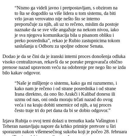
“Nismo ga videli javno i pretpostavljam, s obzirom na
to šta se dogodilo sa više lidera u tom sistemu, da biti
vrlo javan verovatno nije nešto što se interno
preporučuje za njih, ali uz to rečeno, mislim da postoje
naznake da se sve više angažuje na nekom nivou, iako
je sva njegova komunikacija bila u pisanom obliku i
preko posrednika”, rekao je Rubio zastupnicima tokom
saslušanja u Odboru za spoljne odnose Senata.
Dodao je da se čini da je iranski interni proces donošenja odluka
visoko centralizovan, rekavši da se poruke pregovarača obično
prenose nazad upravnom veću na odobrenje pre nego što se izda
bilo kakav odgovor.
“Naše je mišljenje o sistemu, kako ga mi razumemo, i
kako nam je rečeno i od strane posrednika i od strane
Irana direktno, da ono što Arakči i Kalibaf donesu ili
uzmu od nas, oni onda moraju trčati nazad do ovog
veća i na kraju dobiti smernice od njih, a taj proces
često traje tri do pet dana da bi se dobio odgovor.”
Izjava Rubija o ovoj temi dolazi u trenutku kada Vašington i
Teheran nastavljaju napore da krhko primirje pretvore u širi
sporazum nakon višemesečnog sukoba koji je počeo 28. februara