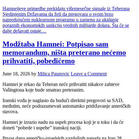
Hamneijeve primedbe prekidaju višemesečne signale iz Teherana
Sjedinjenim Državama da želi da pregovara o svom brzo
napredujućem nuklearnom programu u zamenu za ukidanje
poraznih ekonomskih sankcija vrednih milijarde dolara. Šta će se
dalje dešavati ostaje…
Modžtaba Hamnei: Potpisao sam
memorandum, ništa preterano nećemo
prihvatiti, pobedićemo
June 18, 2026
by
Milica Paunovic
Leave a Comment
Hamnei je rekao da Teheran neće prihvatiti nikakve zahteve
Vašingtona koje bude smatrao preteranim.
Iranski vođa je naglasio da budući direktni pregovori sa SAD,
međutim, neće podrazumevati automatsko pridržavanje američkih
stavova.
Hamnei je izrazio nadu na uspeh procesa koji je u toku i da će
doneti “pobede i uspehe” iranskoj naciji.
Prvog dana američko-izraelskih vazdušnih napada na Iran 28.