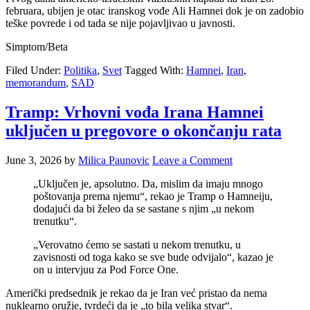
februara, ubijen je otac iranskog vođe Ali Hamnei dok je on zadobio
teške povrede i od tada se nije pojavljivao u javnosti.
Simptom/Beta
Filed Under:
Politika
,
Svet
Tagged With:
Hamnei
,
Iran
,
memorandum
,
SAD
Tramp: Vrhovni vođa Irana Hamnei
uključen u pregovore o okončanju rata
June 3, 2026
by
Milica Paunovic
Leave a Comment
„Uključen je, apsolutno. Da, mislim da imaju mnogo
poštovanja prema njemu“, rekao je Tramp o Hamneiju,
dodajući da bi želeo da se sastane s njim „u nekom
trenutku“.
„Verovatno ćemo se sastati u nekom trenutku, u
zavisnosti od toga kako se sve bude odvijalo“, kazao je
on u intervjuu za Pod Force One.
Američki predsednik je rekao da je Iran već pristao da nema
nuklearno oružje, tvrdeći da je „to bila velika stvar“.