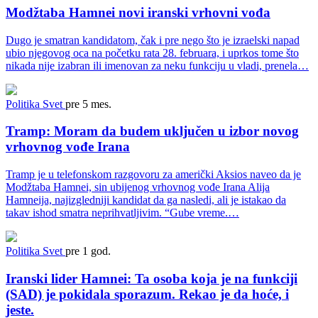
Modžtaba Hamnei novi iranski vrhovni vođa
Dugo je smatran kandidatom, čak i pre nego što je izraelski napad
ubio njegovog oca na početku rata 28. februara, i uprkos tome što
nikada nije izabran ili imenovan za neku funkciju u vladi, prenela…
Politika
Svet
pre 5 mes.
Tramp: Moram da budem uključen u izbor novog
vrhovnog vođe Irana
Tramp je u telefonskom razgovoru za američki Aksios naveo da je
Modžtaba Hamnei, sin ubijenog vrhovnog vođe Irana Alija
Hamneija, najizgledniji kandidat da ga nasledi, ali je istakao da
takav ishod smatra neprihvatljivim. “Gube vreme.…
Politika
Svet
pre 1 god.
Iranski lider Hamnei: Ta osoba koja je na funkciji
(SAD) je pokidala sporazum. Rekao je da hoće, i
jeste.