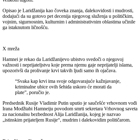
Opisao je Laridžanija kao čoveka znanja, dalekovidosti i mudrosti,
dodajući da su gotovo pet decenija njegovog služenja u političkim,
vojnim, sigurnosnim, kulturnim i administrativnim oblastima učinile
ga istaknutom ličnošću.
X mreža
Hamnei je rekao da Laridžanijevo ubistvo svedoči o njegovoj
važnosti i neprijateljstvu koje prema njemu gaje neprijatelji islama,
upozorivši da prolivanje krvi takvih ljudi samo ih ojačava.
“Svaka kap krvi ima svoje odgovarajuće kažnjavanje,
kriminalne ubice ovih šehida uskoro će morati da
plate”, poručio je.
Predsednik Rusije Vladimir Putin uputio je saučešće vrhovnom vođi
Irana Modžtabi Hamneiju povodom smrti sekretara Vrhovnog saveta
za nacionalnu bezbednost Alija Laridžanija, kojeg je nazvao
„istinskim prijateljem Rusije“, mudrim i dalekovidim političarom.