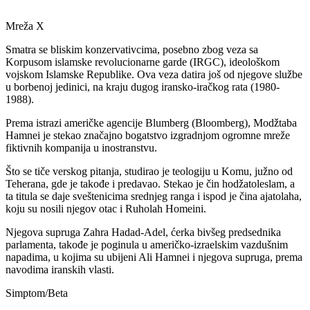
Mreža X
Smatra se bliskim konzervativcima, posebno zbog veza sa
Korpusom islamske revolucionarne garde (IRGC), ideološkom
vojskom Islamske Republike. Ova veza datira još od njegove službe
u borbenoj jedinici, na kraju dugog iransko-iračkog rata (1980-
1988).
Prema istrazi američke agencije Blumberg (Bloomberg), Modžtaba
Hamnei je stekao značajno bogatstvo izgradnjom ogromne mreže
fiktivnih kompanija u inostranstvu.
Što se tiče verskog pitanja, studirao je teologiju u Komu, južno od
Teherana, gde je takođe i predavao. Stekao je čin hodžatoleslam, a
ta titula se daje sveštenicima srednjeg ranga i ispod je čina ajatolaha,
koju su nosili njegov otac i Ruholah Homeini.
Njegova supruga Zahra Hadad-Adel, ćerka bivšeg predsednika
parlamenta, takođe je poginula u američko-izraelskim vazdušnim
napadima, u kojima su ubijeni Ali Hamnei i njegova supruga, prema
navodima iranskih vlasti.
Simptom/Beta