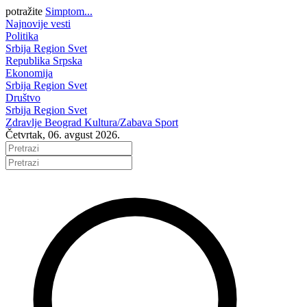
potražite
Simptom...
Najnovije vesti
Politika
Srbija
Region
Svet
Republika Srpska
Ekonomija
Srbija
Region
Svet
Društvo
Srbija
Region
Svet
Zdravlje
Beograd
Kultura/Zabava
Sport
Četvrtak, 06. avgust 2026.