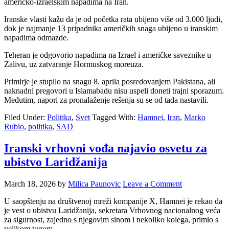
američko-izraelskim napadima na Iran.
Iranske vlasti kažu da je od početka rata ubijeno više od 3.000 ljudi,
dok je najmanje 13 pripadnika američkih snaga ubijeno u iranskim
napadima odmazde.
Teheran je odgovorio napadima na Izrael i američke saveznike u
Zalivu, uz zatvaranje Hormuskog moreuza.
Primirje je stupilo na snagu 8. aprila posredovanjem Pakistana, ali
naknadni pregovori u Islamabadu nisu uspeli doneti trajni sporazum.
Međutim, napori za pronalaženje rešenja su se od tada nastavili.
Filed Under:
Politika
,
Svet
Tagged With:
Hamnei
,
Iran
,
Marko
Rubio
,
politika
,
SAD
Iranski vrhovni vođa najavio osvetu za
ubistvo Laridžanija
March 18, 2026
by
Milica Paunovic
Leave a Comment
U saopštenju na društvenoj mreži kompanije X, Hamnei je rekao da
je vest o ubistvu Laridžanija, sekretara Vrhovnog nacionalnog veća
za sigurnost, zajedno s njegovim sinom i nekoliko kolega, primio s
velikom tugom.