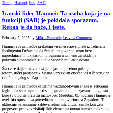
Tramp
,
Hamnei
,
Iran
,
SAD
Iranski lider Hamnei: Ta osoba koja je na
funkciji (SAD) je pokidala sporazum.
Rekao je da hoće, i jeste.
February 7, 2025
by
Milica Paunovic
Leave a Comment
Hamneijeve primedbe prekidaju višemesečne signale iz Teherana
Sjedinjenim Državama da želi da pregovara o svom brzo
napredujućem nuklearnom programu u zamenu za ukidanje
poraznih ekonomskih sankcija vrednih milijarde dolara.
Šta će se dalje dešavati ostaje nejasno, posebno pošto je
reformistički predsednik Masud Pezeškijan obećao još u četvrtak da
će ući u dijalog sa Zapadom.
Hamneijeve primedbe oficirima vazduhoplovnih snaga u Teheranu
izgleda da su u suprotnosti sa njegovim ranijim izjavama u avgustu
koje su otvorile vrata za razgovore. Međutim, 85-godišnji Hamnei je
uvek bio oprezan sa primedbama o pregovorima sa Zapadom. To
uključuje balansiranje zahteva reformista unutar zemlje koji žele
pregovore protiv tvrdolinijaških elemenata unutar iranske teokratije,