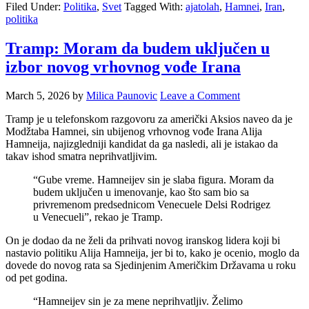
Filed Under:
Politika
,
Svet
Tagged With:
ajatolah
,
Hamnei
,
Iran
,
politika
Tramp: Moram da budem uključen u
izbor novog vrhovnog vođe Irana
March 5, 2026
by
Milica Paunovic
Leave a Comment
Tramp je u telefonskom razgovoru za američki Aksios naveo da je
Modžtaba Hamnei, sin ubijenog vrhovnog vođe Irana Alija
Hamneija, najizgledniji kandidat da ga nasledi, ali je istakao da
takav ishod smatra neprihvatljivim.
“Gube vreme. Hamneijev sin je slaba figura. Moram da
budem uključen u imenovanje, kao što sam bio sa
privremenom predsednicom Venecuele Delsi Rodrigez
u Venecueli”, rekao je Tramp.
On je dodao da ne želi da prihvati novog iranskog lidera koji bi
nastavio politiku Alija Hamneija, jer bi to, kako je ocenio, moglo da
dovede do novog rata sa Sjedinjenim Američkim Državama u roku
od pet godina.
“Hamneijev sin je za mene neprihvatljiv. Želimo