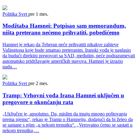
Politika
Svet
pre 1 mes.
Modžtaba Hamnei: Potpisao sam memorandum,
ništa preterano nećemo prihvatiti, pobedićemo
Hamnei je rekao da Teheran neće prihvatiti nikakve zahteve
Vašingtona koje bude smatrao preteranim. Iranski vođa je naglasio
da budući direktni pregovori sa SAD, međutim, neće podrazumevati
automatsko pridržavanje američkih stavova. Hamnei je izrazio
nadu…
Politika
Svet
pre 2 mes.
Tramp: Vrhovni vođa Irana Hamnei uključen u
pregovore o okončanju rata
„Uključen je, apsolutno. Da, mislim da imaju mnogo poštovanja
prema njemu“, rekao je Tramp o Hamneiju, dodajući da bi želeo da
se sastane s njim „u nekom trenutku“. „Verovatno ćemo se sastati u
nekom trenutku,…