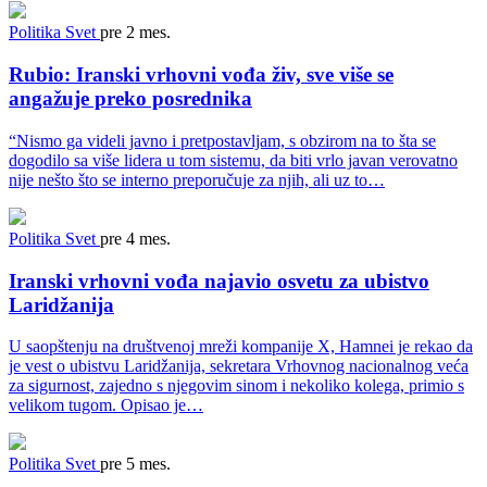
Politika
Svet
pre 2 mes.
Rubio: Iranski vrhovni vođa živ, sve više se
angažuje preko posrednika
“Nismo ga videli javno i pretpostavljam, s obzirom na to šta se
dogodilo sa više lidera u tom sistemu, da biti vrlo javan verovatno
nije nešto što se interno preporučuje za njih, ali uz to…
Politika
Svet
pre 4 mes.
Iranski vrhovni vođa najavio osvetu za ubistvo
Laridžanija
U saopštenju na društvenoj mreži kompanije X, Hamnei je rekao da
je vest o ubistvu Laridžanija, sekretara Vrhovnog nacionalnog veća
za sigurnost, zajedno s njegovim sinom i nekoliko kolega, primio s
velikom tugom. Opisao je…
Politika
Svet
pre 5 mes.