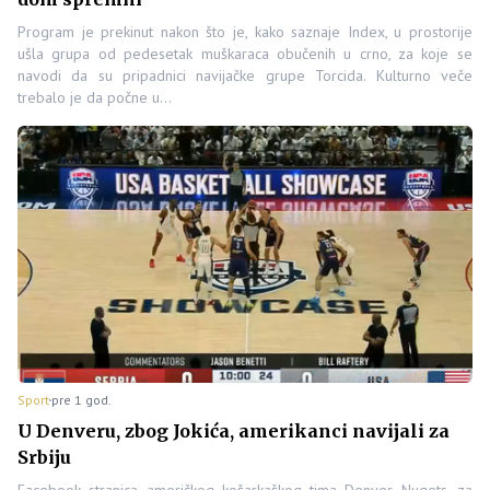
Program je prekinut nakon što je, kako saznaje Index, u prostorije
ušla grupa od pedesetak muškaraca obučenih u crno, za koje se
navodi da su pripadnici navijačke grupe Torcida. Kulturno veče
trebalo je da počne u…
Sport
pre 1 god.
U Denveru, zbog Jokića, amerikanci navijali za
Srbiju