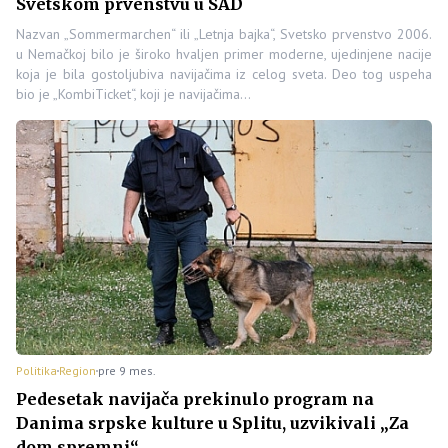
Svetskom prvenstvu u SAD
Nazvan „Sommermarchen“ ili „Letnja bajka“, Svetsko prvenstvo 2006.
u Nemačkoj bilo je široko hvaljen primer moderne, ujedinjene nacije
koja je bila gostoljubiva navijačima iz celog sveta. Deo tog uspeha
bio je „KombiTicket“, koji je navijačima…
Politika
Region
pre 9 mes.
Pedesetak navijača prekinulo program na
Danima srpske kulture u Splitu, uzvikivali „Za
dom spremni“