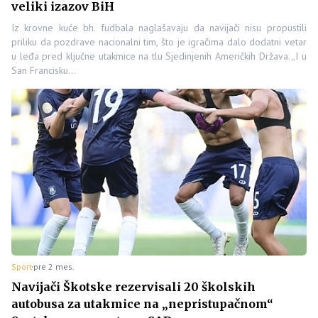
veliki izazov BiH
Iz krovne kuće bh. fudbala naglašavaju da navijači nisu propustili
priliku da pozdrave nacionalni tim, što je igračima dalo dodatni vetar
u leđa pred ključne utakmice na tlu Sjedinjenih Američkih Država. „I u
San Francisku…
Sport
pre 2 mes.
Navijači Škotske rezervisali 20 školskih
autobusa za utakmice na „nepristupačnom“