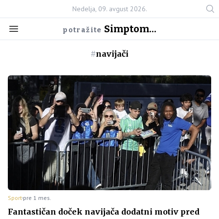
Nedelja, 09. avgust 2026.
Simptom...
potražite
#
navijači
Sport
pre 1 mes.
Fantastičan doček navijača dodatni motiv pred