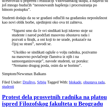
učestvovali u pripremi i realizaciji Vidovdanskog skupa, a najavili su
još mnogo budućih “neosnovanih hapšenja i procesuiranja po
hitnom postupku”.
Studenti dodaju da su se građani odlučili na građansku neposlušnost
kao novi oblik borbe, ujedinjeni oko ova tri zahteva.
“Sigurni smo da će svi sindikati koji iskreno stoje uz
studente i narod podržati masovnu obustavu rada i
pozvati u štrajk, a oni koji to ne urade, pokazaće na
čijoj su strani”, navodi se.
“Ukoliko se sindikati ogluše o volju radnika, pozivamo
na masovno povlačenje članstva iz njih i na
samoorganizovanje”, navode studenti, uz poruku:
“Nemamo drugog posla, osim da se borimo”.
Simptom/Newsmax Balkans
Filed Under:
Društvo
,
Srbija
Tagged With:
blokade
,
obustava rada
,
studenti
Protest dela prosvetnih radnika na platou
ispred Filozofskog fakulteta u Beogradu