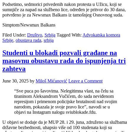
Podsetimo, sedmorici privedenih nakon protesta u Užicu, koji se
sumnjiče za napad na službeno lice, određen je pritvor do 30 dana,
potvrđeno je za Newsmax Balkans iz tamošnjeg Osnovnog suda.
Simptom/Newsmax Balkans
Filed Under:
Društvo
,
Srbija
Tagged With:
Advokatska komora
Srbije
,
obustava rada
,
srbija
Studenti u blokadi pozvali građane na
masovnu obustavu rada do ispunjenja tri
zahteva
June 30, 2025
by
Miloš Mićanović
Leave a Comment
“Sve puca po šavovima. Nelegitimna vlast, na čelu sa
tiraninom Aleksandrom Vučićem, do sada neviđenom
represijom i primenom policijske brutalnosti nad svojim
narodom, pokazala je svoje pravo lice”, navodi se u
objavi na Instagram nalogu sviublokade.fdu.
U objavi se dodaje da je MUP 28. i 29. juna, združeno sa službama
državne bezbednosti, uhapsio više od 100 studenata koji su