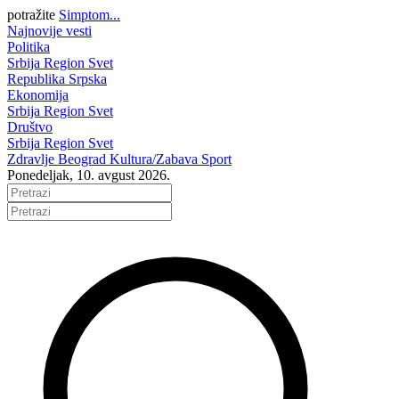
potražite
Simptom...
Najnovije vesti
Politika
Srbija
Region
Svet
Republika Srpska
Ekonomija
Srbija
Region
Svet
Društvo
Srbija
Region
Svet
Zdravlje
Beograd
Kultura/Zabava
Sport
Ponedeljak, 10. avgust 2026.