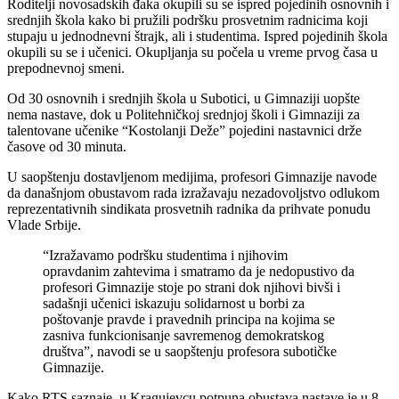
Roditelji novosadskih đaka okupili su se ispred pojedinih osnovnih i
srednjih škola kako bi pružili podršku prosvetnim radnicima koji
stupaju u jednodnevni štrajk, ali i studentima. Ispred pojedinih škola
okupili su se i učenici. Okupljanja su počela u vreme prvog časa u
prepodnevnoj smeni.
Od 30 osnovnih i srednjih škola u Subotici, u Gimnaziji uopšte
nema nastave, dok u Politehničkoj srednjoj školi i Gimnaziji za
talentovane učenike “Kostolanji Deže” pojedini nastavnici drže
časove od 30 minuta.
U saopštenju dostavljenom medijima, profesori Gimnazije navode
da današnjom obustavom rada izražavaju nezadovoljstvo odlukom
reprezentativnih sindikata prosvetnih radnika da prihvate ponudu
Vlade Srbije.
“Izražavamo podršku studentima i njihovim
opravdanim zahtevima i smatramo da je nedopustivo da
profesori Gimnazije stoje po strani dok njihovi bivši i
sadašnji učenici iskazuju solidarnost u borbi za
poštovanje pravde i pravednih principa na kojima se
zasniva funkcionisanje savremenog demokratskog
društva”, navodi se u saopštenju profesora subotičke
Gimnazije.
Kako RTS saznaje, u Kragujevcu potpuna obustava nastave je u 8