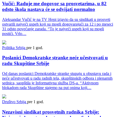
Vučić: Raduje me dogovor sa prosvetarima, u 82
odsto škola nastava će se odvijati normalno
Aleksandar Vučić je na TV Hepi izjavio da su sindikati u prosveti
ostvarili najveći uspeh koji su mogli dogovarajući za 12 i po meseci
31 odsto povećanje zarada. “To je najveći uspeh koji su mogli
postići. Vrlo…
Politika
Srbija
pre 1 god.
Poslanici Demokratske stranke neće učestvovati u
radu Skupštine Srbije
Od danas poslanici Demokratske stranke stupaju u obustavu rada i
neće učestvovati u radu radnih tela, skupštinskih odbora i plenarnih
sednica, saopštila je Informativna služba DS-a. “Aktivnom
blokadom rada Skupštine stajemo na put onima koji…
Društvo
Srbija
pre 1 god.
Nezavisni sindikat prosvetnih radnika Srbije: