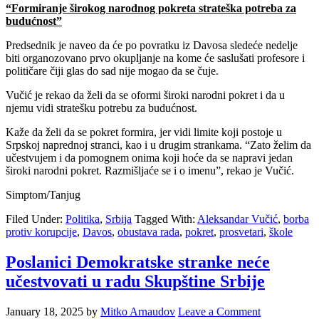
“Formiranje širokog narodnog pokreta strateška potreba za
budućnost”
Predsednik je naveo da će po povratku iz Davosa sledeće nedelje
biti organozovano prvo okupljanje na kome će saslušati profesore i
političare čiji glas do sad nije mogao da se čuje.
Vučić je rekao da želi da se oformi široki narodni pokret i da u
njemu vidi stratešku potrebu za budućnost.
Kaže da želi da se pokret formira, jer vidi limite koji postoje u
Srpskoj naprednoj stranci, kao i u drugim strankama. “Zato želim da
učestvujem i da pomognem onima koji hoće da se napravi jedan
široki narodni pokret. Razmišljaće se i o imenu”, rekao je Vučić.
Simptom/Tanjug
Filed Under:
Politika
,
Srbija
Tagged With:
Aleksandar Vučić
,
borba
protiv korupcije
,
Davos
,
obustava rada
,
pokret
,
prosvetari
,
škole
Poslanici Demokratske stranke neće
učestvovati u radu Skupštine Srbije
January 18, 2025
by
Mitko Arnaudov
Leave a Comment