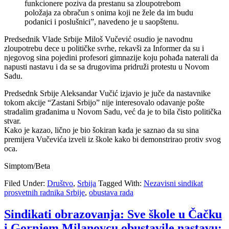
funkcionere poziva da prestanu sa zloupotrebom
položaja za obračun s onima koji ne žele da im budu
podanici i poslušnici”, navedeno je u saopštenu.
Predsednik Vlade Srbije Miloš Vučević osudio je navodnu
zloupotrebu dece u političke svrhe, rekavši za Informer da su i
njegovog sina pojedini profesori gimnazije koju pohađa naterali da
napusti nastavu i da se sa drugovima pridruži protestu u Novom
Sadu.
Predsednk Srbije Aleksandar Vučić izjavio je juče da nastavnike
tokom akcije “Zastani Srbijo” nije interesovalo odavanje pošte
stradalim građanima u Novom Sadu, već da je to bila čisto politička
stvar.
Kako je kazao, lično je bio šokiran kada je saznao da su sina
premijera Vučevića izveli iz škole kako bi demonstrirao protiv svog
oca.
Simptom/Beta
Filed Under:
Društvo
,
Srbija
Tagged With:
Nezavisni sindikat
prosvetnih radnika Srbije
,
obustava rada
Sindikati obrazovanja: Sve škole u Čačku
i Gornjem Milanovcu obustavile nastavu;