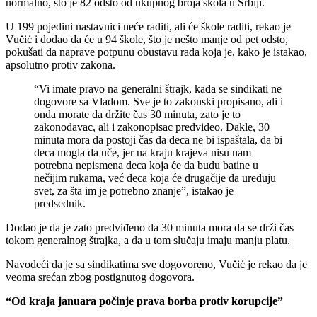
normalno, što je 82 odsto od ukupnog broja škola u Srbiji.
U 199 pojedini nastavnici neće raditi, ali će škole raditi, rekao je
Vučić i dodao da će u 94 škole, što je nešto manje od pet odsto,
pokušati da naprave potpunu obustavu rada koja je, kako je istakao,
apsolutno protiv zakona.
“Vi imate pravo na generalni štrajk, kada se sindikati ne
dogovore sa Vladom. Sve je to zakonski propisano, ali i
onda morate da držite čas 30 minuta, zato je to
zakonodavac, ali i zakonopisac predvideo. Dakle, 30
minuta mora da postoji čas da deca ne bi ispaštala, da bi
deca mogla da uče, jer na kraju krajeva nisu nam
potrebna nepismena deca koja će da budu batine u
nečijim rukama, već deca koja će drugačije da uređuju
svet, za šta im je potrebno znanje”, istakao je
predsednik.
Dodao je da je zato predviđeno da 30 minuta mora da se drži čas
tokom generalnog štrajka, a da u tom slučaju imaju manju platu.
Navodeći da je sa sindikatima sve dogovoreno, Vučić je rekao da je
veoma srećan zbog postignutog dogovora.
“Od kraja januara počinje prava borba protiv korupcije”