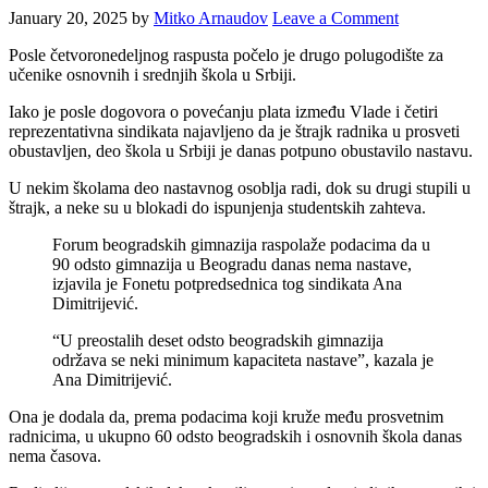
January 20, 2025
by
Mitko Arnaudov
Leave a Comment
Posle četvoronedeljnog raspusta počelo je drugo polugodište za
učenike osnovnih i srednjih škola u Srbiji.
Iako je posle dogovora o povećanju plata između Vlade i četiri
reprezentativna sindikata najavljeno da je štrajk radnika u prosveti
obustavljen, deo škola u Srbiji je danas potpuno obustavilo nastavu.
U nekim školama deo nastavnog osoblja radi, dok su drugi stupili u
štrajk, a neke su u blokadi do ispunjenja studentskih zahteva.
Forum beogradskih gimnazija raspolaže podacima da u
90 odsto gimnazija u Beogradu danas nema nastave,
izjavila je Fonetu potpredsednica tog sindikata Ana
Dimitrijević.
“U preostalih deset odsto beogradskih gimnazija
održava se neki minimum kapaciteta nastave”, kazala je
Ana Dimitrijević.
Ona je dodala da, prema podacima koji kruže među prosvetnim
radnicima, u ukupno 60 odsto beogradskih i osnovnih škola danas
nema časova.