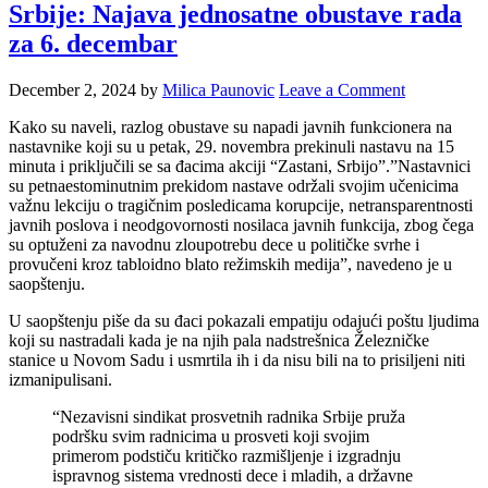
Srbije: Najava jednosatne obustave rada
za 6. decembar
December 2, 2024
by
Milica Paunovic
Leave a Comment
Kako su naveli, razlog obustave su napadi javnih funkcionera na
nastavnike koji su u petak, 29. novembra prekinuli nastavu na 15
minuta i priključili se sa đacima akciji “Zastani, Srbijo”.”Nastavnici
su petnaestominutnim prekidom nastave održali svojim učenicima
važnu lekciju o tragičnim posledicama korupcije, netransparentnosti
javnih poslova i neodgovornosti nosilaca javnih funkcija, zbog čega
su optuženi za navodnu zloupotrebu dece u političke svrhe i
provučeni kroz tabloidno blato režimskih medija”, navedeno je u
saopštenju.
U saopštenju piše da su đaci pokazali empatiju odajući poštu ljudima
koji su nastradali kada je na njih pala nadstrešnica Železničke
stanice u Novom Sadu i usmrtila ih i da nisu bili na to prisiljeni niti
izmanipulisani.
“Nezavisni sindikat prosvetnih radnika Srbije pruža
podršku svim radnicima u prosveti koji svojim
primerom podstiču kritičko razmišljenje i izgradnju
ispravnog sistema vrednosti dece i mladih, a državne