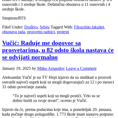
osnovnih i 3 srednje škole. Delimična obustava u 11 osnovnih i 4
srednje škole.
Simptom/RTS
Filed Under:
Društvo
,
Srbija
Tagged With:
Filozofski fakultet
,
obustava rada
,
prosvetni radnici
,
protesti
Vučić: Raduje me dogovor sa
prosvetarima, u 82 odsto škola nastava će
se odvijati normalno
January 19, 2025
by
Mitko Arnaudov
Leave a Comment
Aleksandar Vučić je na TV Hepi izjavio da su sindikati u prosveti
ostvarili najveći uspeh koji su mogli dogovarajući za 12 i po meseci
31 odsto povećanje zarada.
“To je najveći uspeh koji su mogli postići. Vrlo su se
dobro borili za svoje stvari”, ocenio je Vučić.
Izjavio da će, prema podacima koje ima, u ponedeljak 20. januara,
kada počinje drugo polugodište, 1.773 škole imati nastavu potpuno