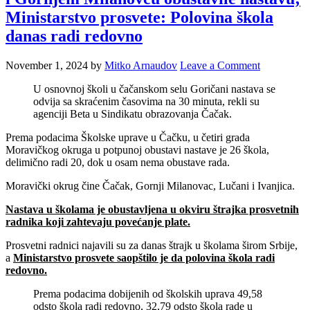
Ministarstvo prosvete: Polovina škola
danas radi redovno
November 1, 2024
by
Mitko Arnaudov
Leave a Comment
U osnovnoj školi u čačanskom selu Goričani nastava se
odvija sa skraćenim časovima na 30 minuta, rekli su
agenciji Beta u Sindikatu obrazovanja Čačak.
Prema podacima Školske uprave u Čačku, u četiri grada
Moravičkog okruga u potpunoj obustavi nastave je 26 škola,
delimično radi 20, dok u osam nema obustave rada.
Moravički okrug čine Čačak, Gornji Milanovac, Lučani i Ivanjica.
Nastava u školama je obustavljena u okviru štrajka prosvetnih
radnika koji zahtevaju povećanje plate.
Prosvetni radnici najavili su za danas štrajk u školama širom Srbije,
a
Ministarstvo prosvete saopštilo je da polovina škola radi
redovno.
Prema podacima dobijenih od školskih uprava 49,58
odsto škola radi redovno, 32,79 odsto škola rade u