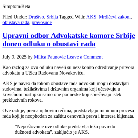
Simptom/Beta
Filed Under:
Društvo
,
Srbija
Tagged With:
AKS
,
Mrdićevi zakoni
,
obustava rada
,
pravosuđe
Upravni odbor Advokatske komore Srbije
doneo odluku o obustavi rada
July 9, 2025
by
Milica Paunovic
Leave a Comment
Kao razlog za ovu odluku naveli su nezakonito određivanje pritvora
advokatu u Užicu Radovanu Novakoviću.
AKS je naveo da tokom obustave rada advokati mogu dostavljati
sudovima, tužilaštvima i državnim organima koji učestvuju u
krivičnom postupku samo one podneske koji sprečavaju istek
prekluzivnih rokova.
Ove radnje, prema njihovim rečima, predstavljaju minimum procesa
rada koji je neophodan za zaštitu osnovnih prava i interesa klijenata.
“Nepoštovanje ove odluke predstavlja težu povredu
dužnosti advokata”, zaključio je AKS.