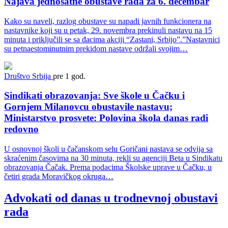
Najava jednosatne obustave rada za 6. decembar
Kako su naveli, razlog obustave su napadi javnih funkcionera na
nastavnike koji su u petak, 29. novembra prekinuli nastavu na 15
minuta i priključili se sa đacima akciji “Zastani, Srbijo”.”Nastavnici
su petnaestominutnim prekidom nastave održali svojim…
Društvo
Srbija
pre 1 god.
Sindikati obrazovanja: Sve škole u Čačku i
Gornjem Milanovcu obustavile nastavu;
Ministarstvo prosvete: Polovina škola danas radi
redovno
U osnovnoj školi u čačanskom selu Goričani nastava se odvija sa
skraćenim časovima na 30 minuta, rekli su agenciji Beta u Sindikatu
obrazovanja Čačak. Prema podacima Školske uprave u Čačku, u
četiri grada Moravičkog okruga…
Advokati od danas u trodnevnoj obustavi
rada