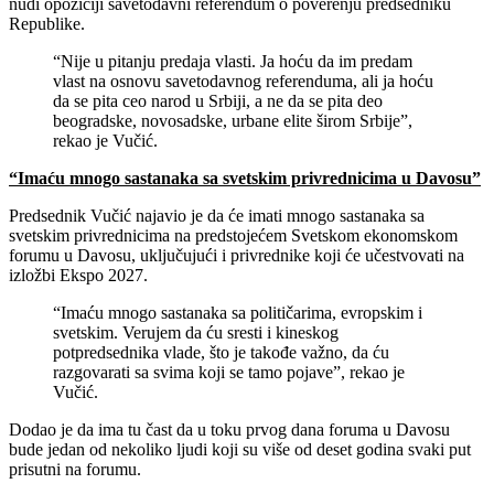
nudi opoziciji savetodavni referendum o poverenju predsedniku
Republike.
“Nije u pitanju predaja vlasti. Ja hoću da im predam
vlast na osnovu savetodavnog referenduma, ali ja hoću
da se pita ceo narod u Srbiji, a ne da se pita deo
beogradske, novosadske, urbane elite širom Srbije”,
rekao je Vučić.
“Imaću mnogo sastanaka sa svetskim privrednicima u Davosu”
Predsednik Vučić najavio je da će imati mnogo sastanaka sa
svetskim privrednicima na predstojećem Svetskom ekonomskom
forumu u Davosu, uključujući i privrednike koji će učestvovati na
izložbi Ekspo 2027.
“Imaću mnogo sastanaka sa političarima, evropskim i
svetskim. Verujem da ću sresti i kineskog
potpredsednika vlade, što je takođe važno, da ću
razgovarati sa svima koji se tamo pojave”, rekao je
Vučić.
Dodao je da ima tu čast da u toku prvog dana foruma u Davosu
bude jedan od nekoliko ljudi koji su više od deset godina svaki put
prisutni na forumu.