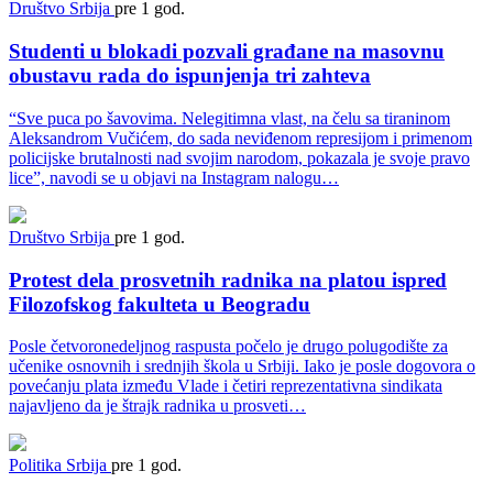
Društvo
Srbija
pre 1 god.
Studenti u blokadi pozvali građane na masovnu
obustavu rada do ispunjenja tri zahteva
“Sve puca po šavovima. Nelegitimna vlast, na čelu sa tiraninom
Aleksandrom Vučićem, do sada neviđenom represijom i primenom
policijske brutalnosti nad svojim narodom, pokazala je svoje pravo
lice”, navodi se u objavi na Instagram nalogu…
Društvo
Srbija
pre 1 god.
Protest dela prosvetnih radnika na platou ispred
Filozofskog fakulteta u Beogradu
Posle četvoronedeljnog raspusta počelo je drugo polugodište za
učenike osnovnih i srednjih škola u Srbiji. Iako je posle dogovora o
povećanju plata između Vlade i četiri reprezentativna sindikata
najavljeno da je štrajk radnika u prosveti…
Politika
Srbija
pre 1 god.