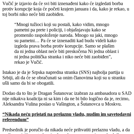
Vučić je izjavio da će svi biti iznenađeni kako će izgledati borba
protiv korupcije koja će početi krajem januara i da, kako je rekao, u
toj borbi niko neće biti zaobiđen.
“Mnogi tužioci koji su postali, kako vidim, mnogo
pametni pa prete i policiji, i objašnjavaju kako se
promenilo raspoloženje naroda. Mnogo su jaki, mnogo
su pametni… Pa će se iznenaditi kad budu videli kako
izgleda prava borba protiv korupcije. Samo se plašim
da ni jedna oblast neće biti preskočena Ni jedna oblast i
ni jedna politička stranka i niko neće biti zaobiđen”,
rekao je Vučić.
Istakao je da je Srpska napredna stranka (SNS) najbolja partija u
Srbiji, ali da će se obračunati sa onim članovima koji su u stranku
ušli samo da bi se obogatili.
Dodao da to što je Dragan Šutanovac izabran za ambasadora u SAD
nije nikakva koalicija ni sa kim i da ne bi bilo logično da je, recimo,
Aleksandra Vulina poslao u Vašington, a Šutanovca u Moskvu.
“Nikada neću pristati na prelaznu vladu, nudim im savetodavni
referendum”
Predsednik je poručio da nikada neće prihvatiti prelaznu vladu, a da