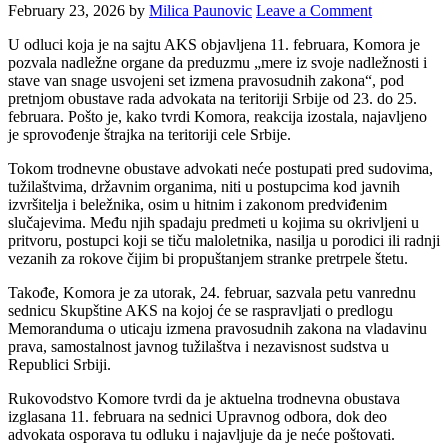
February 23, 2026
by
Milica Paunovic
Leave a Comment
U odluci koja je na sajtu AKS objavljena 11. februara, Komora je
pozvala nadležne organe da preduzmu „mere iz svoje nadležnosti i
stave van snage usvojeni set izmena pravosudnih zakona“, pod
pretnjom obustave rada advokata na teritoriji Srbije od 23. do 25.
februara. Pošto je, kako tvrdi Komora, reakcija izostala, najavljeno
je sprovođenje štrajka na teritoriji cele Srbije.
Tokom trodnevne obustave advokati neće postupati pred sudovima,
tužilaštvima, državnim organima, niti u postupcima kod javnih
izvršitelja i beležnika, osim u hitnim i zakonom predviđenim
slučajevima. Među njih spadaju predmeti u kojima su okrivljeni u
pritvoru, postupci koji se tiču maloletnika, nasilja u porodici ili radnji
vezanih za rokove čijim bi propuštanjem stranke pretrpele štetu.
Takođe, Komora je za utorak, 24. februar, sazvala petu vanrednu
sednicu Skupštine AKS na kojoj će se raspravljati o predlogu
Memoranduma o uticaju izmena pravosudnih zakona na vladavinu
prava, samostalnost javnog tužilaštva i nezavisnost sudstva u
Republici Srbiji.
Rukovodstvo Komore tvrdi da je aktuelna trodnevna obustava
izglasana 11. februara na sednici Upravnog odbora, dok deo
advokata osporava tu odluku i najavljuje da je neće poštovati.