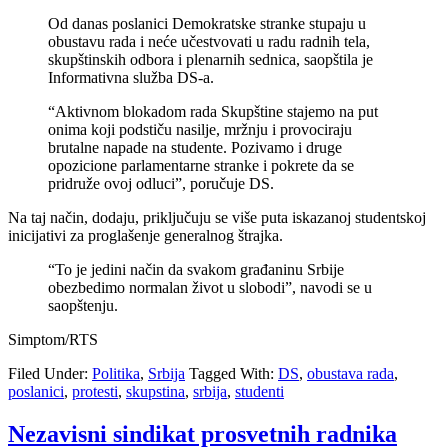
Od danas poslanici Demokratske stranke stupaju u
obustavu rada i neće učestvovati u radu radnih tela,
skupštinskih odbora i plenarnih sednica, saopštila je
Informativna služba DS-a.
“Aktivnom blokadom rada Skupštine stajemo na put
onima koji podstiču nasilje, mržnju i provociraju
brutalne napade na studente. Pozivamo i druge
opozicione parlamentarne stranke i pokrete da se
pridruže ovoj odluci”, poručuje DS.
Na taj način, dodaju, priključuju se više puta iskazanoj studentskoj
inicijativi za proglašenje generalnog štrajka.
“To je jedini način da svakom građaninu Srbije
obezbedimo normalan život u slobodi”, navodi se u
saopštenju.
Simptom/RTS
Filed Under:
Politika
,
Srbija
Tagged With:
DS
,
obustava rada
,
poslanici
,
protesti
,
skupstina
,
srbija
,
studenti
Nezavisni sindikat prosvetnih radnika