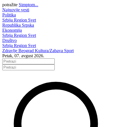
potražite
Simptom...
Najnovije vesti
Politika
Srbija
Region
Svet
Republika Srpska
Ekonomija
Srbija
Region
Svet
Društvo
Srbija
Region
Svet
Zdravlje
Beograd
Kultura/Zabava
Sport
Petak, 07. avgust 2026.