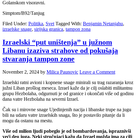
Golanskom visoravni.
Simptom/B92/Tanjug
Filed Under:
Politika
,
Svet
Tagged With:
Benjamin Netanjahu
,
izraelske snage
,
sirijska granica
,
tampon zona
Izraelski “put uništenja” u južnom
Libanu izaziva strahove od pokušaja
stvaranja tampon zone
November 2, 2024
by
Milica Paunovic
Leave a Comment
Izraelski ratni avioni i kopnene snage minirali su trag razaranja kroz
južni Liban prošlog meseca. Izrael kaže da je cilj oslabiti militantnu
grupu Hezbolaha, odgurnuti je od granice i okončati više od godinu
dana vatre Hezbolaha na severni Izrael.
Čak su i mirovne snage Ujedinjenih nacija i libanske trupe na jugu
bili na udaru vatre izraelskih snaga, što je postavilo pitanje da li
mogu da ostanu na mestu.
Više od milion ljudi pobeglo je od bombardovanja, ispraznivši
veći deo juga. Neki stručnjaci kažu da Izrael možda ima za cilj