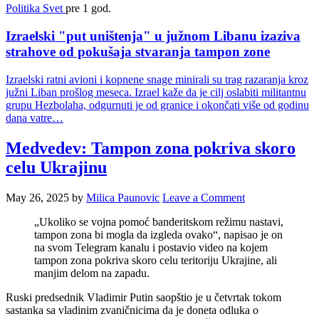
Politika
Svet
pre 1 god.
Izraelski "put uništenja" u južnom Libanu izaziva
strahove od pokušaja stvaranja tampon zone
Izraelski ratni avioni i kopnene snage minirali su trag razaranja kroz
južni Liban prošlog meseca. Izrael kaže da je cilj oslabiti militantnu
grupu Hezbolaha, odgurnuti je od granice i okončati više od godinu
dana vatre…
Medvedev: Tampon zona pokriva skoro
celu Ukrajinu
May 26, 2025
by
Milica Paunovic
Leave a Comment
„Ukoliko se vojna pomoć banderitskom režimu nastavi,
tampon zona bi mogla da izgleda ovako“, napisao je on
na svom Telegram kanalu i postavio video na kojem
tampon zona pokriva skoro celu teritoriju Ukrajine, ali
manjim delom na zapadu.
Ruski predsednik Vladimir Putin saopštio je u četvrtak tokom
sastanka sa vladinim zvaničnicima da je doneta odluka o