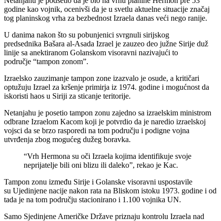
Netanjahu je podsetio da je bio na vrhu planine Hermon pre 53
godine kao vojnik, ocenivši da je u svetlu aktuelne situacije značaj
tog planinskog vrha za bezbednost Izraela danas veći nego ranije.
U danima nakon što su pobunjenici svrgnuli sirijskog
predsednika Bašara al-Asada Izrael je zauzeo deo južne Sirije duž
linije sa anektiranom Golanskom visoravni nazivajući to
područje “tampon zonom”.
Izraelsko zauzimanje tampon zone izazvalo je osude, a kritičari
optužuju Izrael za kršenje primirja iz 1974. godine i mogućnost da
iskoristi haos u Siriji za sticanje teritorije.
Netanjahu je posetio tampon zonu zajedno sa izraelskim ministrom
odbrane Izraelom Kacom koji je potvrdio da je naredio izraelskoj
vojsci da se brzo rasporedi na tom području i podigne vojna
utvrđenja zbog mogućeg dužeg boravka.
“Vrh Hermona su oči Izraela kojima identifikuje svoje
neprijatelje bili oni blizu ili daleko”, rekao je Kac.
Tampon zonu između Sirije i Golanske visoravni uspostavile
su Ujedinjene nacije nakon rata na Bliskom istoku 1973. godine i od
tada je na tom području stacionirano i 1.100 vojnika UN.
Samo Sjedinjene Američke Države priznaju kontrolu Izraela nad