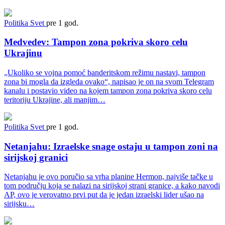
Politika
Svet
pre 1 god.
Medvedev: Tampon zona pokriva skoro celu
Ukrajinu
„Ukoliko se vojna pomoć banderitskom režimu nastavi, tampon
zona bi mogla da izgleda ovako“, napisao je on na svom Telegram
kanalu i postavio video na kojem tampon zona pokriva skoro celu
teritoriju Ukrajine, ali manjim…
Politika
Svet
pre 1 god.
Netanjahu: Izraelske snage ostaju u tampon zoni na
sirijskoj granici
Netanjahu je ovo poručio sa vrha planine Hermon, najviše tačke u
tom području koja se nalazi na sirijskoj strani granice, a kako navodi
AP, ovo je verovatno prvi put da je jedan izraelski lider ušao na
sirijsku…