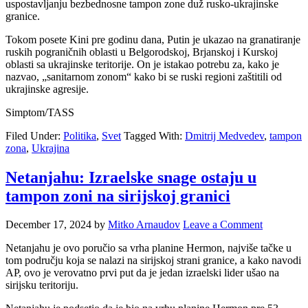
uspostavljanju bezbednosne tampon zone duž rusko-ukrajinske
granice.
Tokom posete Kini pre godinu dana, Putin je ukazao na granatiranje
ruskih pograničnih oblasti u Belgorodskoj, Brjanskoj i Kurskoj
oblasti sa ukrajinske teritorije. On je istakao potrebu za, kako je
nazvao, „sanitarnom zonom“ kako bi se ruski regioni zaštitili od
ukrajinske agresije.
Simptom/TASS
Filed Under:
Politika
,
Svet
Tagged With:
Dmitrij Medvedev
,
tampon
zona
,
Ukrajina
Netanjahu: Izraelske snage ostaju u
tampon zoni na sirijskoj granici
December 17, 2024
by
Mitko Arnaudov
Leave a Comment
Netanjahu je ovo poručio sa vrha planine Hermon, najviše tačke u
tom području koja se nalazi na sirijskoj strani granice, a kako navodi
AP, ovo je verovatno prvi put da je jedan izraelski lider ušao na
sirijsku teritoriju.