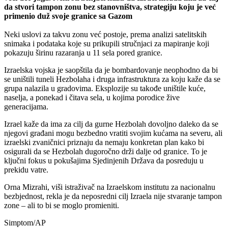
da stvori tampon zonu bez stanovništva, strategiju koju je već
primenio duž svoje granice sa Gazom
Neki uslovi za takvu zonu već postoje, prema analizi satelitskih
snimaka i podataka koje su prikupili stručnjaci za mapiranje koji
pokazuju širinu razaranja u 11 sela pored granice.
Izraelska vojska je saopštila da je bombardovanje neophodno da bi
se uništili tuneli Hezbolaha i druga infrastruktura za koju kaže da se
grupa nalazila u gradovima. Eksplozije su takođe uništile kuće,
naselja, a ponekad i čitava sela, u kojima porodice žive
generacijama.
Izrael kaže da ima za cilj da gurne Hezbolah dovoljno daleko da se
njegovi građani mogu bezbedno vratiti svojim kućama na severu, ali
izraelski zvaničnici priznaju da nemaju konkretan plan kako bi
osigurali da se Hezbolah dugoročno drži dalje od granice. To je
ključni fokus u pokušajima Sjedinjenih Država da posreduju u
prekidu vatre.
Orna Mizrahi, viši istraživač na Izraelskom institutu za nacionalnu
bezbjednost, rekla je da neposredni cilj Izraela nije stvaranje tampon
zone – ali to bi se moglo promieniti.
Simptom/AP