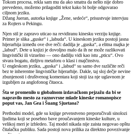
Tokom procesa, rekla sam mu da ako smatra da nešto nije dobro
prevedeno, možemo prilagoditi tekst kako bi bolje odgovarao
ciljnom jeziku.
Džang Jueran, autorka knjige „Žene, sedeće“, prisustvuje intervjuu
za Rojters u Pekingu.
Njen stil je zapravo uticao na revidiranu kinesku verziju knjige.
Primer je slika „guske“ i „labuda“. U kineskom jeziku postoji jasna
hijerarhija između ove dve reči: dadilja je „guska“, a elitna majka je
„labud“. Dete u knjizi je dovoljno malo da ih ne može razlikovati
lingvistički ili vizuelno — ono dadilju vidi kao istu „pticu“. Ovo
stvara bogatu, dirljivu metaforu o klasi i majčinstvu.
U engleskom jeziku, „guska“ i „labud“ su samo dve različite reči
bez te inherentne lingvističke hijerarhije. Dakle, taj sloj dečje nevine
zbunjenosti i društvenog komentara koji stoji iza nje uglavnom je
izgubljen za anglofonog čitaoca.
Šta se promenilo u globalnom izdavačkom pejzažu da bi se
napravilo mesto za raznovrsne mlade kineske romanopisce
poput vas, Jan Gea i Šuang Sjuetaoa?
Prethodni model, gde su knjige prvenstveno preporučivali sinolozi
ljudima koji se posebno bave proučavanjem kineske kulture, u
velikoj meri je izbledeo. Taj model nikada nije zaista negovao opštu
čitalačku publiku. Sada postoji nova prilika za direktno povezivanje