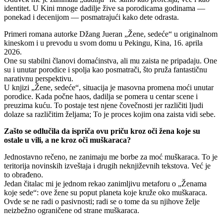
identitet. U Kini mnoge dadilje žive sa porodicama godinama —
ponekad i decenijom — posmatrajući kako dete odrasta.
Primeri romana autorke Džang Jueran „Žene, sedeće“ u originalnom
kineskom i u prevodu u svom domu u Pekingu, Kina, 16. aprila
2026.
One su stabilni članovi domaćinstva, ali mu zaista ne pripadaju. One
su i unutar porodice i spolja kao posmatrači, što pruža fantastičnu
narativnu perspektivu.
U knjizi „Žene, sedeće“, situacija je masovna promena moći unutar
porodice. Kada počne haos, dadilja se pomera u centar scene i
preuzima kuću. To postaje test njene čovečnosti jer različiti ljudi
dolaze sa različitim željama; To je proces kojim ona zaista vidi sebe.
Zašto se odlučila da ispriča ovu priču kroz oči žena koje su
ostale u vili, a ne kroz oči muškaraca?
Jednostavno rečeno, ne zanimaju me borbe za moć muškaraca. To je
teritorija novinskih izveštaja i drugih neknjiževnih tekstova. Već je
to obrađeno.
Jedan čitalac mi je jednom rekao zanimljivu metaforu o „Ženama
koje sede“: ove žene su poput planeta koje kruže oko muškaraca.
Ovde se ne radi o pasivnosti; radi se o tome da su njihove želje
neizbežno ograničene od strane muškaraca.