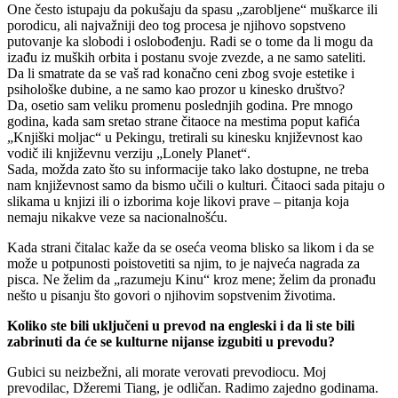
One često istupaju da pokušaju da spasu „zarobljene“ muškarce ili
porodicu, ali najvažniji deo tog procesa je njihovo sopstveno
putovanje ka slobodi i oslobođenju. Radi se o tome da li mogu da
izađu iz muških orbita i postanu svoje zvezde, a ne samo sateliti.
Da li smatrate da se vaš rad konačno ceni zbog svoje estetike i
psihološke dubine, a ne samo kao prozor u kinesko društvo?
Da, osetio sam veliku promenu poslednjih godina. Pre mnogo
godina, kada sam sretao strane čitaoce na mestima poput kafića
„Knjiški moljac“ u Pekingu, tretirali su kinesku književnost kao
vodič ili književnu verziju „Lonely Planet“.
Sada, možda zato što su informacije tako lako dostupne, ne treba
nam književnost samo da bismo učili o kulturi. Čitaoci sada pitaju o
slikama u knjizi ili o izborima koje likovi prave – pitanja koja
nemaju nikakve veze sa nacionalnošću.
Kada strani čitalac kaže da se oseća veoma blisko sa likom i da se
može u potpunosti poistovetiti sa njim, to je najveća nagrada za
pisca. Ne želim da „razumeju Kinu“ kroz mene; želim da pronađu
nešto u pisanju što govori o njihovim sopstvenim životima.
Koliko ste bili uključeni u prevod na engleski i da li ste bili
zabrinuti da će se kulturne nijanse izgubiti u prevodu?
Gubici su neizbežni, ali morate verovati prevodiocu. Moj
prevodilac, Džeremi Tiang, je odličan. Radimo zajedno godinama.