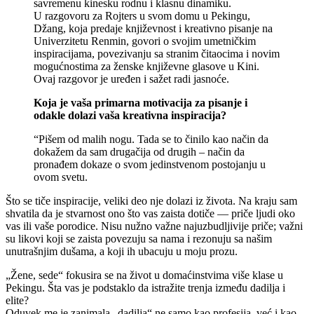
savremenu kinesku rodnu i klasnu dinamiku.
U razgovoru za Rojters u svom domu u Pekingu,
Džang, koja predaje književnost i kreativno pisanje na
Univerzitetu Renmin, govori o svojim umetničkim
inspiracijama, povezivanju sa stranim čitaocima i novim
mogućnostima za ženske književne glasove u Kini.
Ovaj razgovor je uređen i sažet radi jasnoće.
Koja je vaša primarna motivacija za pisanje i
odakle dolazi vaša kreativna inspiracija?
“Pišem od malih nogu. Tada se to činilo kao način da
dokažem da sam drugačija od drugih – način da
pronađem dokaze o svom jedinstvenom postojanju u
ovom svetu.
Što se tiče inspiracije, veliki deo nje dolazi iz života. Na kraju sam
shvatila da je stvarnost ono što vas zaista dotiče — priče ljudi oko
vas ili vaše porodice. Nisu nužno važne najuzbudljivije priče; važni
su likovi koji se zaista povezuju sa nama i rezonuju sa našim
unutrašnjim dušama, a koji ih ubacuju u moju prozu.
„Žene, sede“ fokusira se na život u domaćinstvima više klase u
Pekingu. Šta vas je podstaklo da istražite trenja između dadilja i
elite?
Oduvek me je zanimala „dadilja“ ne samo kao profesija, već i kao