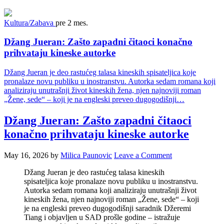
Kultura/Zabava
pre 2 mes.
Džang Jueran: Zašto zapadni čitaoci konačno
prihvataju kineske autorke
Džang Jueran je deo rastućeg talasa kineskih spisateljica koje
pronalaze novu publiku u inostranstvu. Autorka sedam romana koji
analiziraju unutrašnji život kineskih žena, njen najnoviji roman
„Žene, sede“ – koji je na engleski preveo dugogodišnji…
Džang Jueran: Zašto zapadni čitaoci
konačno prihvataju kineske autorke
May 16, 2026
by
Milica Paunovic
Leave a Comment
Džang Jueran je deo rastućeg talasa kineskih
spisateljica koje pronalaze novu publiku u inostranstvu.
Autorka sedam romana koji analiziraju unutrašnji život
kineskih žena, njen najnoviji roman „Žene, sede“ – koji
je na engleski preveo dugogodišnji saradnik Džeremi
Tiang i objavljen u SAD prošle godine – istražuje