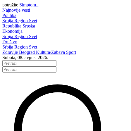
potražite
Simptom...
Najnovije vesti
Politika
Srbija
Region
Svet
Republika Srpska
Ekonomija
Srbija
Region
Svet
Društvo
Srbija
Region
Svet
Zdravlje
Beograd
Kultura/Zabava
Sport
Subota, 08. avgust 2026.