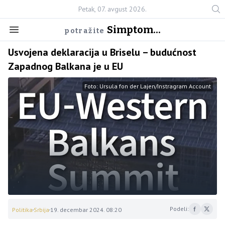
Petak, 07. avgust 2026.
Simptom...
potražite
Usvojena deklaracija u Briselu – budućnost
Zapadnog Balkana je u EU
Foto: Ursula fon der Lajen/Instragram Account
Podeli:
Politika
Srbija
19. decembar 2024. 08:20