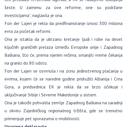
šeste. U zamenu za ove reforme, one su podržane
investicijama”, naglasila je ona.
Fon der Lajen je rekla da predfinansiranje iznosi 300 miliona
evra za početak reformi.
Ona je istakla da je ubrzano kretanje ljudi i robe na deset
ključnih graničnih prelaza između Evropske unije i Zapadnog
Balkana, što će, prema njenim rečima, smanjiti vreme čekanja
na granici do 80 odsto.
Fon der Lajen se osvrnula i na zonu jedinstvenog plaćanja u
evrima, kojem će se naredne godine pridružiti Albanija i Crna
Gora, a predsednica EK je rekla da se brzo očekuje i
uključivanje Srbije i Severne Makedonije u sistem.
Ona je takođe pohvalila zemlje Zapadnog Balkana na saradnji
u okviru Zajedničkog regionalnog tržišta, gde se trenutno
primenjuje pet sporazuma o mobilnosti.
Usvojena deklaracija