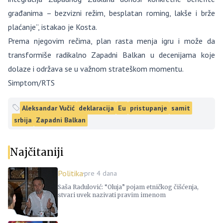
građanima – bezvizni režim, besplatan roming, lakše i brže
plaćanje”, istakao je Kosta.
Prema njegovim rečima, plan rasta menja igru i može da
transformiše radikalno Zapadni Balkan u decenijama koje
dolaze i održava se u važnom strateškom momentu.
Simptom/RTS
Aleksandar Vučić
deklaracija
Eu
pristupanje
samit
srbija
Zapadni Balkan
Najčitaniji
Politika
pre 4 dana
Saša Radulović: “Oluja” pojam etničkog čišćenja,
stvari uvek nazivati pravim imenom