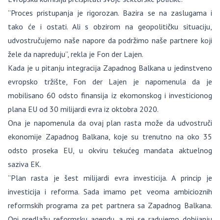
”Proces pristupanja je rigorozan. Bazira se na zaslugama i
tako će i ostati. Ali s obzirom na geopolitičku situaciju,
udvostručujemo naše napore da podržimo naše partnere koji
žele da napreduju”, rekla je Fon der Lajen.
Kada je u pitanju integracija Zapadnog Balkana u jedinstveno
evropsko tržište, Fon der Lajen je napomenula da je
mobilisano 60 odsto finansija iz ekomonskog i investicionog
plana EU od 30 milijardi evra iz oktobra 2020.
Ona je napomenula da ovaj plan rasta može da udvostruči
ekonomije Zapadnog Balkana, koje su trenutno na oko 35
odsto proseka EU, u okviru tekućeg mandata aktuelnog
saziva EK.
”Plan rasta je šest milijardi evra investicija. A princip je
investicija i reforma. Sada imamo pet veoma ambicioznih
reformskih programa za pet partnera sa Zapadnog Balkana.
Oni predlažu reformsku agendu, a mi se radujemo dobijanju