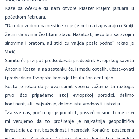
Kaže da očekuje da nam otvore klaster krajem januara ili
početkom februara.
“Da odgovorimo na neistine koje će neki da izgovaraju o Srbiji.
Želim da svima čestitam slavu. Nažalost, neću biti sa svojim
sinovima i bratom, ali stići ću valjda posle podne”, rekao je
Vučić.
Samitu će prvi put predsedavati predsednik Evropskog saveta
Antonio Kosta, a na sastanku će, između ostalih, učestvovati
i predsednica Evropske komisije Ursula fon der Lajen.
Kosta je rekao da je ovaj samit veoma važan iz tri razloga:
prvo, što pripadamo istoj evropskoj porodici, delimo
kontinent, ali i najvažnije, delimo iste vrednosti i istoriju.
“Za sve nas, proširenje je prioritet, posvećeni smo tome i svi
mi verujemo da to proširenje je najvažnija geopolitička
investicija uz mir, bezbednost i napredak. Konačno, postepena
integracija Zapadnog Zalkana donosi konkretne benefite