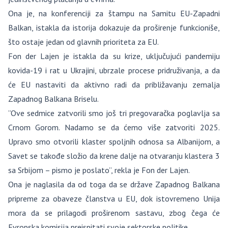
Ona je, na konferenciji za štampu na Samitu EU-Zapadni
Balkan, istakla da istorija dokazuje da proširenje funkcioniše,
što ostaje jedan od glavnih prioriteta za EU.
Fon der Lajen je istakla da su krize, uključujući pandemiju
kovida-19 i rat u Ukrajini, ubrzale procese pridruživanja, a da
će EU nastaviti da aktivno radi da približavanju zemalja
Zapadnog Balkana Briselu.
”Ove sedmice zatvorili smo još tri pregovaračka poglavlja sa
Crnom Gorom. Nadamo se da ćemo više zatvoriti 2025.
Upravo smo otvorili klaster spoljnih odnosa sa Albanijom, a
Savet se takođe složio da krene dalje na otvaranju klastera 3
sa Srbijom – pismo je poslato”, rekla je Fon der Lajen.
Ona je naglasila da od toga da se države Zapadnog Balkana
pripreme za obaveze članstva u EU, dok istovremeno Unija
mora da se prilagodi proširenom sastavu, zbog čega će
Evropska komisija preispitati svoje sektorske politike.