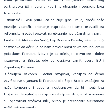
partnerstva EU i regiona, kao i na ubrzanje integracija kroz
Plan rasta.
“Iskoristiću i ovu priliku da se čuje glas Srbije, izneću naše
pozicije, zatražiti priznanje napretka koji smo ostvarili na
reformskom putu i pozvati na ubrzanje i pojačan dinamizam.
Predsednik Aleksandar Vučić, koji Boravi u Briselu, rekao je uoči
sastanaka da očekuje da nam otvore klaster krajem januara ili
početkom februara. Izjavio je da očekuje i otvorene i dobre
razgovore u Briselu, gde se održava samit lidera EU i
Zapadnog Balkana.
“Očekujem otvoren i dobar razgovor, verujem da ćemo
završiti sve u januaru ili februaru oko Sepe, što je značajno za
naše kompanije i ljude u inostranstvu da bi mogli bez
troškova da uplaćuju svojim roditeljima, deci, a istovremeno
su operativni troškovi niži”, rekao je predsednik Aleksandar
Vučić uoči sastanaka.