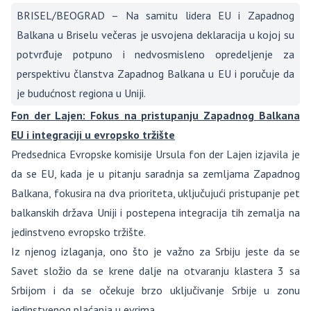
BRISEL/BEOGRAD – Na samitu lidera EU i Zapadnog
Balkana u Briselu večeras je usvojena deklaracija u kojoj su
potvrđuje potpuno i nedvosmisleno opredeljenje za
perspektivu članstva Zapadnog Balkana u EU i poručuje da
je budućnost regiona u Uniji.
Fon der Lajen: Fokus na pristupanju Zapadnog Balkana
EU i integraciji u evropsko tržište
Predsednica Evropske komisije Ursula fon der Lajen izjavila je
da se EU, kada je u pitanju saradnja sa zemljama Zapadnog
Balkana, fokusira na dva prioriteta, uključujući pristupanje pet
balkanskih država Uniji i postepena integracija tih zemalja na
jedinstveno evropsko tržište.
Iz njenog izlaganja, ono što je važno za Srbiju jeste da se
Savet složio da se krene dalje na otvaranju klastera 3 sa
Srbijom i da se očekuje brzo uključivanje Srbije u zonu
jedinstvenog plaćanja u evrima.