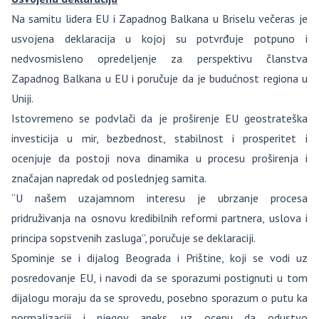
Na samitu lidera EU i Zapadnog Balkana u Briselu večeras je
usvojena deklaracija u kojoj su potvrđuje potpuno i
nedvosmisleno opredeljenje za perspektivu članstva
Zapadnog Balkana u EU i poručuje da je budućnost regiona u
Uniji.
Istovremeno se podvlači da je proširenje EU geostrateška
investicija u mir, bezbednost, stabilnost i prosperitet i
ocenjuje da postoji nova dinamika u procesu proširenja i
značajan napredak od poslednjeg samita.
“U našem uzajamnom interesu je ubrzanje procesa
pridruživanja na osnovu kredibilnih reformi partnera, uslova i
principa sopstvenih zasluga”, poručuje se deklaraciji.
Spominje se i dijalog Beograda i Prištine, koji se vodi uz
posredovanje EU, i navodi da se sporazumi postignuti u tom
dijalogu moraju da se sprovedu, posebno sporazum o putu ka
normalizaciji i njegov aneks, uz ocenu da odustvo