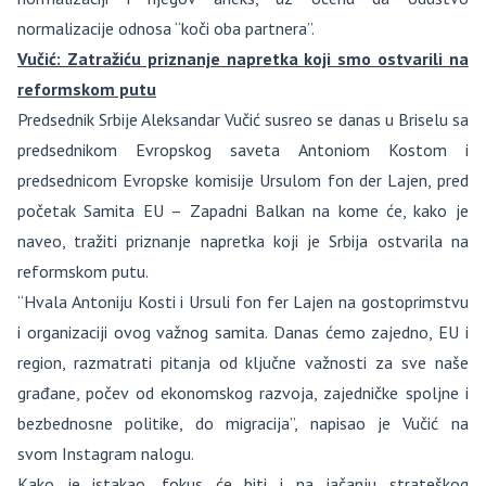
normalizacije odnosa “koči oba partnera”.
Vučić: Zatražiću priznanje napretka koji smo ostvarili na
reformskom putu
Predsednik Srbije Aleksandar Vučić susreo se danas u Briselu sa
predsednikom Evropskog saveta Antoniom Kostom i
predsednicom Evropske komisije Ursulom fon der Lajen, pred
početak Samita EU – Zapadni Balkan na kome će, kako je
naveo, tražiti priznanje napretka koji je Srbija ostvarila na
reformskom putu.
“Hvala Antoniju Kosti i Ursuli fon fer Lajen na gostoprimstvu
i organizaciji ovog važnog samita. Danas ćemo zajedno, EU i
region, razmatrati pitanja od ključne važnosti za sve naše
građane, počev od ekonomskog razvoja, zajedničke spoljne i
bezbednosne politike, do migracija”, napisao je Vučić na
svom Instagram nalogu.
Kako je istakao, fokus će biti i na jačanju strateškog