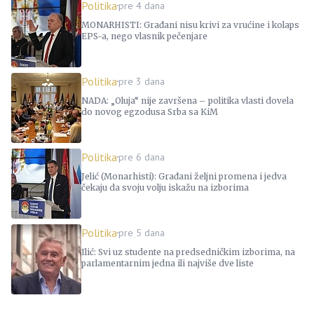
Politika
pre 4 dana
MONARHISTI: Građani nisu krivi za vrućine i kolaps
EPS-a, nego vlasnik pečenjare
Politika
pre 3 dana
NADA: „Oluja“ nije završena – politika vlasti dovela
do novog egzodusa Srba sa KiM
Politika
pre 6 dana
Jelić (Monarhisti): Građani željni promena i jedva
čekaju da svoju volju iskažu na izborima
Politika
pre 5 dana
Ilić: Svi uz studente na predsedničkim izborima, na
parlamentarnim jedna ili najviše dve liste