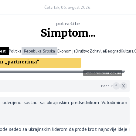
Četvrtak, 06. avgust 2026.
potražite
Simptom...
esti
Politika
Republika Srpska
Ekonomija
Društvo
Zdravlje
Beograd
Kultura
smo sami; Bivši predsednik
im „partnerima“
Foto: president.gov.ua
Podeli:
i se odvojeno sastao sa ukrajinskim predsednikom Volodimirom
đe sedeo sa ukrajinskim liderom da prođe kroz najnovije ideje i