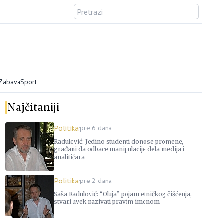
/Zabava
Sport
Najčitaniji
Politika
pre 6 dana
Radulović: Jedino studenti donose promene,
građani da odbace manipulacije dela medija i
analitičara
Politika
pre 2 dana
Saša Radulović: “Oluja” pojam etničkog čišćenja,
stvari uvek nazivati pravim imenom