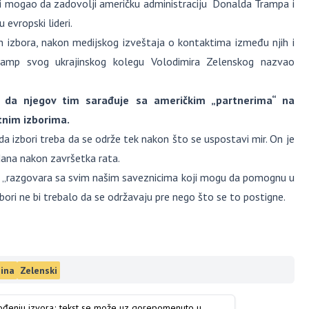
 bi mogao da zadovolji američku administraciju Donalda Trampa i
evropski lideri.
nih izbora, nakon medijskog izveštaja o kontaktima između njih i
Tramp svog ukrajinskog kolegu Volodimira Zelenskog nazvao
e da njegov tim sarađuje sa američkim „partnerima“ na
atnim izborima.
da izbori treba da se održe tek nakon što se uspostavi mir. On je
dana nakon završetka rata.
 tim „razgovara sa svim našim saveznicima koji mogu da pomognu u
bori ne bi trebalo da se održavaju pre nego što se to postigne.
jina
Zelenski
vođenju izvora; tekst se može uz gorepomenuto u