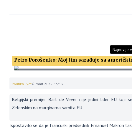
Najnovije v
Volodimir Zelenski: Sjajno je što uz Evropu ni
Petro Porošenko: Moj tim sarađuje sa američk
Politika
Svet
6. mart 2025. 15:13
Belgijski premijer Bart de Vever nije jedini lider EU koj
Zelenskim na marginama samita EU.
Ispostavilo se da je francuski predsednik Emanuel Makron tako