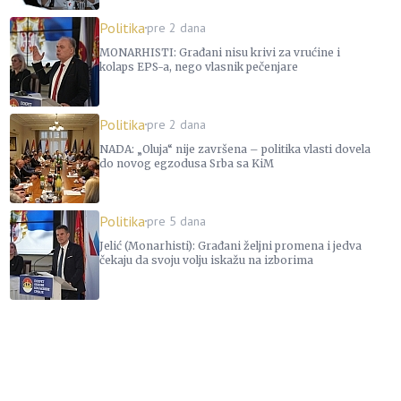
Politika
pre 2 dana
MONARHISTI: Građani nisu krivi za vrućine i
kolaps EPS-a, nego vlasnik pečenjare
Politika
pre 2 dana
NADA: „Oluja“ nije završena – politika vlasti dovela
do novog egzodusa Srba sa KiM
Politika
pre 5 dana
Jelić (Monarhisti): Građani željni promena i jedva
čekaju da svoju volju iskažu na izborima