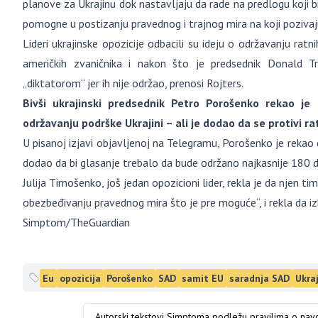
planove za Ukrajinu dok nastavljaju da rade na predlogu koji
pomogne u postizanju pravednog i trajnog mira na koji pozivaju 
Lideri ukrajinske opozicije odbacili su ideju o održavanju rat
američkih zvaničnika i nakon što je predsednik Donald 
„diktatorom“ jer ih nije održao, prenosi Rojters.
Bivši ukrajinski predsednik Petro Porošenko rekao j
održavanju podrške Ukrajini – ali je dodao da se protivi r
U pisanoj izjavi objavljenoj na Telegramu, Porošenko je rekao 
dodao da bi glasanje trebalo da bude održano najkasnije 180 
Julija Timošenko, još jedan opozicioni lider, rekla je da njen
obezbeđivanju pravednog mira što je pre moguće“, i rekla da iz
Simptom/TheGuardian
Eu
opozicija
Porošenko
SAD
samit EU
saradnja SAD
Ukra
Autorski tekstovi Simptoma podležu pravilima o na