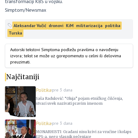
transformaciji KBS u vojsku.
Simptom/Newsmax
Aleksandar Vučić
dronovi
KiM
militarizacija
politika
Turska
Autorski tekstovi Simptoma podležu pravilima o navođenju
izvora; tekst se može uz gorepomenuto u celini ili delovima
preuzimati.
Najčitaniji
Politika
pre 3 dana
Saša Radulović: “Oluja” pojam etničkog čišćenja,
stvari uvek nazivati pravim imenom
Politika
pre 3 dana
MONARHISTI: Građani nisu krivi za vrućine i kolaps
EPS-a, nego vlasnik pečenjare