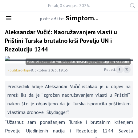
Petak, 07. avgust 2026.
Simptom...
potražite
Aleksandar Vučić: Naoružavanjem vlasti u
Prištini Turska brutalno krši Povelju UN i
Rezoluciju 1244
Foto: Aleksandar Vučić/buducnostsrbijeav/Instagram Account
Podeli:
Politika
Srbija
8. oktobar 2025. 19:35
Predsednik Srbije Aleksandar Vučić istakao je u objavi na
mreži Iks da je “zgrožen naoružavanjem vlasti u Prištini”,
nakon što je objavljeno da je Turska isporučila prištinskim
vlastima dronove “Skydagger”.
“Užasnut sam ponašanjem Turske i brutalnim kršenjem
Povelje Ujedinjenih nacija i Rezolucije 1244 Saveta