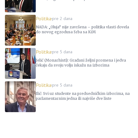
Politika
pre 2 dana
NADA: „Oluja“ nije završena – politika vlasti dovela
do novog egzodusa Srba sa KiM
Politika
pre 5 dana
Jelić (Monarhisti): Građani željni promena i jedva
čekaju da svoju volju iskažu na izborima
Politika
pre 5 dana
Ilić: Svi uz studente na predsedničkim izborima, na
parlamentarnim jedna ili najviše dve liste