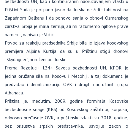
bezbednosti UN, kao i kontinuiranim naoružavanjem vlasti u
Prištini. Sada je potpuno jasno da Turska ne želi stabilnost na
Zapadnom Balkanu i da ponovo sanja o obnovi Osmanskog
carstva. Srbija je mala zemlja, ali mi razumemo njihove prave
namere”, napisao je Vučić.
Povod za reakciju predsednika Srbije bila je izjava kosovskog
premijera Aljbina Kurtija da su u Prištinu stigli dronovi
“Skydagger”, poručeni od Turske.
Prema Rezoluciji 1244 Saveta bezbednosti UN, KFOR je
jedina oružana sila na Kosovu i Metohiji, a taj dokument je
predviđao i demilitarizaciju OVK i drugih naoružanih grupa
Albanaca.
Priština je, međutim, 2009. godine formirala Kosovske
bezbednosne snage (KBS) od Kosovskog zaštitnog korpusa,
odnosno pređašnje OVK, a prištinske vlasti su 2018. godine,
bez prisustva srpskih predstavnika, usvojile zakon o