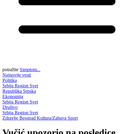
potražite
Simptom...
Najnovije vesti
Politika
Srbija
Region
Svet
Republika Srpska
Ekonomija
Srbija
Region
Svet
Društvo
Srbija
Region
Svet
Zdravlje
Beograd
Kultura/Zabava
Sport
Vučić upozorio na posledice