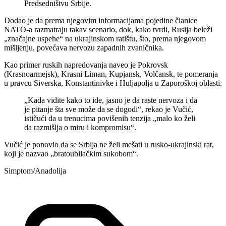
Predsedništvu Srbije.
Dodao je da prema njegovim informacijama pojedine članice
NATO-a razmatraju takav scenario, dok, kako tvrdi, Rusija beleži
„značajne uspehe“ na ukrajinskom ratištu, što, prema njegovom
mišljenju, povećava nervozu zapadnih zvaničnika.
Kao primer ruskih napredovanja naveo je Pokrovsk
(Krasnoarmejsk), Krasni Liman, Kupjansk, Volčansk, te pomeranja
u pravcu Siverska, Konstantinivke i Huljapolja u Zaporoškoj oblasti.
„Kada vidite kako to ide, jasno je da raste nervoza i da
je pitanje šta sve može da se dogodi“, rekao je Vučić,
ističući da u trenucima povišenih tenzija „malo ko želi
da razmišlja o miru i kompromisu“.
Vučić je ponovio da se Srbija ne želi mešati u rusko-ukrajinski rat,
koji je nazvao „bratoubilačkim sukobom“.
Simptom/Anadolija