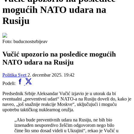
mogućih NATO udara na
Rusiju
Foto: buducnostsrbijeav
Vučić upozorio na posledice mogućih
NATO udara na Rusiju
Politika
Svet
2. decembar 2025. 19:42
Podeli:
Predsednik Srbije Aleksandar Vučić izjavio je u utorak da bi
eventualni „preventivni udari“ NATO-a na Rusiju doveli do, kako je
naveo, „još snažnije reakcije Moskve“, uključujući i moguću
upotrebu taktičkog nuklearnog oružja.
„Ako bude preventivnih udara na Rusiju, ne bih bio
iznenađen neuporedivo žešćim odgovorom nego bilo
čime što smo dosad videli u Ukrajini“, rekao je Vučić u