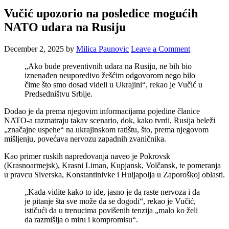
Vučić upozorio na posledice mogućih
NATO udara na Rusiju
December 2, 2025
by
Milica Paunovic
Leave a Comment
„Ako bude preventivnih udara na Rusiju, ne bih bio
iznenađen neuporedivo žešćim odgovorom nego bilo
čime što smo dosad videli u Ukrajini“, rekao je Vučić u
Predsedništvu Srbije.
Dodao je da prema njegovim informacijama pojedine članice
NATO-a razmatraju takav scenario, dok, kako tvrdi, Rusija beleži
„značajne uspehe“ na ukrajinskom ratištu, što, prema njegovom
mišljenju, povećava nervozu zapadnih zvaničnika.
Kao primer ruskih napredovanja naveo je Pokrovsk
(Krasnoarmejsk), Krasni Liman, Kupjansk, Volčansk, te pomeranja
u pravcu Siverska, Konstantinivke i Huljapolja u Zaporoškoj oblasti.
„Kada vidite kako to ide, jasno je da raste nervoza i da
je pitanje šta sve može da se dogodi“, rekao je Vučić,
ističući da u trenucima povišenih tenzija „malo ko želi
da razmišlja o miru i kompromisu“.