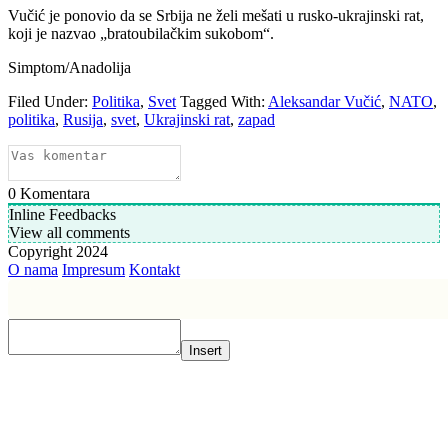
Vučić je ponovio da se Srbija ne želi mešati u rusko-ukrajinski rat,
koji je nazvao „bratoubilačkim sukobom“.
Simptom/Anadolija
Filed Under:
Politika
,
Svet
Tagged With:
Aleksandar Vučić
,
NATO
,
politika
,
Rusija
,
svet
,
Ukrajinski rat
,
zapad
0
Komentara
Inline Feedbacks
View all comments
Copyright 2024
O nama
Impresum
Kontakt
Insert