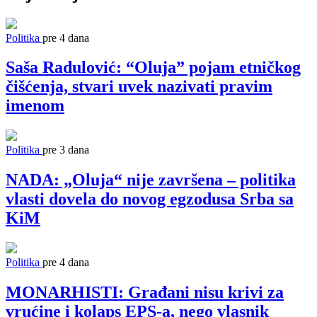
Politika
pre 4 dana
Saša Radulović: “Oluja” pojam etničkog
čišćenja, stvari uvek nazivati pravim
imenom
Politika
pre 3 dana
NADA: „Oluja“ nije završena – politika
vlasti dovela do novog egzodusa Srba sa
KiM
Politika
pre 4 dana
MONARHISTI: Građani nisu krivi za
vrućine i kolaps EPS-a, nego vlasnik