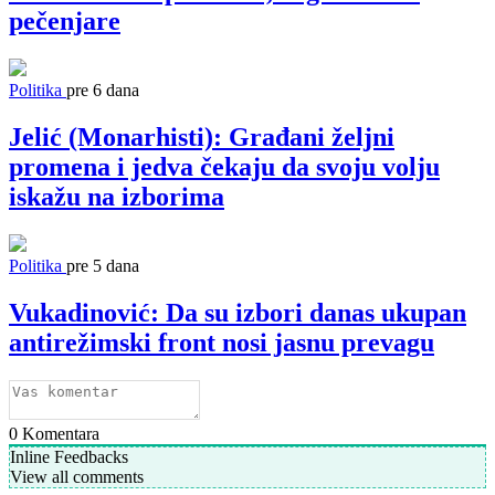
pečenjare
Politika
pre 6 dana
Jelić (Monarhisti): Građani željni
promena i jedva čekaju da svoju volju
iskažu na izborima
Politika
pre 5 dana
Vukadinović: Da su izbori danas ukupan
antirežimski front nosi jasnu prevagu
0
Komentara
Inline Feedbacks
View all comments