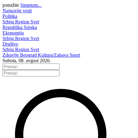
potražite
Simptom...
Najnovije vesti
Politika
Srbija
Region
Svet
Republika Srpska
Ekonomija
Srbija
Region
Svet
Društvo
Srbija
Region
Svet
Zdravlje
Beograd
Kultura/Zabava
Sport
Subota, 08. avgust 2026.