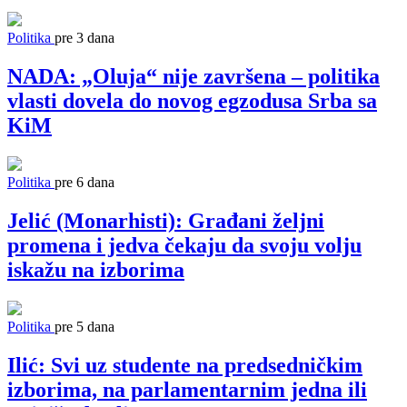
Politika
pre 3 dana
NADA: „Oluja“ nije završena – politika
vlasti dovela do novog egzodusa Srba sa
KiM
Politika
pre 6 dana
Jelić (Monarhisti): Građani željni
promena i jedva čekaju da svoju volju
iskažu na izborima
Politika
pre 5 dana
Ilić: Svi uz studente na predsedničkim
izborima, na parlamentarnim jedna ili