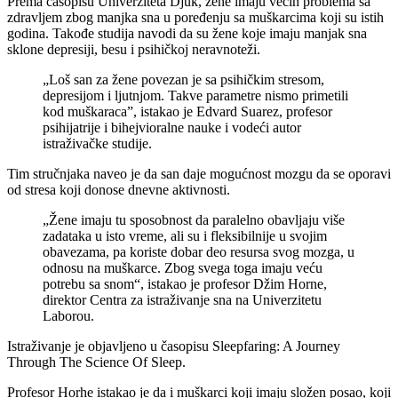
Prema časopisu Univerziteta Djuk, žene imaju većih problema sa
zdravljem zbog manjka sna u poređenju sa muškarcima koji su istih
godina. Takođe studija navodi da su žene koje imaju manjak sna
sklone depresiji, besu i psihičkoj neravnoteži.
„Loš san za žene povezan je sa psihičkim stresom,
depresijom i ljutnjom. Takve parametre nismo primetili
kod muškaraca”, istakao je Edvard Suarez, profesor
psihijatrije i bihejvioralne nauke i vodeći autor
istraživačke studije.
Tim stručnjaka naveo je da san daje mogućnost mozgu da se oporavi
od stresa koji donose dnevne aktivnosti.
„Žene imaju tu sposobnost da paralelno obavljaju više
zadataka u isto vreme, ali su i fleksibilnije u svojim
obavezama, pa koriste dobar deo resursa svog mozga, u
odnosu na muškarce. Zbog svega toga imaju veću
potrebu sa snom“, istakao je profesor Džim Horne,
direktor Centra za istraživanje sna na Univerzitetu
Laborou.
Istraživanje je objavljeno u časopisu Sleepfaring: A Journey
Through The Science Of Sleep.
Profesor Horhe istakao je da i muškarci koji imaju složen posao, koji