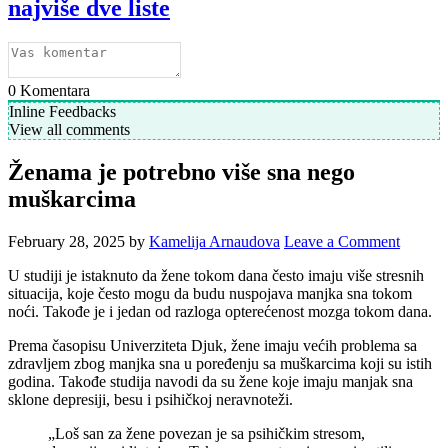
najviše dve liste
0
Komentara
Inline Feedbacks
View all comments
Ženama je potrebno više sna nego
muškarcima
February 28, 2025
by
Kamelija Arnaudova
Leave a Comment
U studiji je istaknuto da žene tokom dana često imaju više stresnih
situacija, koje često mogu da budu nuspojava manjka sna tokom
noći. Takođe je i jedan od razloga opterećenost mozga tokom dana.
Prema časopisu Univerziteta Djuk, žene imaju većih problema sa
zdravljem zbog manjka sna u poređenju sa muškarcima koji su istih
godina. Takođe studija navodi da su žene koje imaju manjak sna
sklone depresiji, besu i psihičkoj neravnoteži.
„Loš san za žene povezan je sa psihičkim stresom,