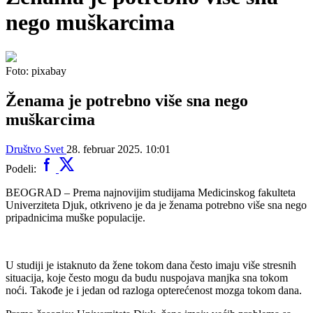
nego muškarcima
Foto: pixabay
Ženama je potrebno više sna nego
muškarcima
Društvo
Svet
28. februar 2025. 10:01
Podeli:
BEOGRAD – Prema najnovijim studijama Medicinskog fakulteta
Univerziteta Djuk, otkriveno je da je ženama potrebno više sna nego
pripadnicima muške populacije.
U studiji je istaknuto da žene tokom dana često imaju više stresnih
situacija, koje često mogu da budu nuspojava manjka sna tokom
noći. Takođe je i jedan od razloga opterećenost mozga tokom dana.