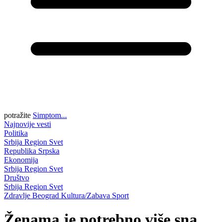
potražite
Simptom...
Najnovije vesti
Politika
Srbija
Region
Svet
Republika Srpska
Ekonomija
Srbija
Region
Svet
Društvo
Srbija
Region
Svet
Zdravlje
Beograd
Kultura/Zabava
Sport
Ženama je potrebno više sna