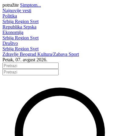
potražite
Simptom...
Najnovije vesti
Politika
Srbija
Region
Svet
Republika Srpska
Ekonomija
Srbija
Region
Svet
Društvo
Srbija
Region
Svet
Zdravlje
Beograd
Kultura/Zabava
Sport
Petak, 07. avgust 2026.