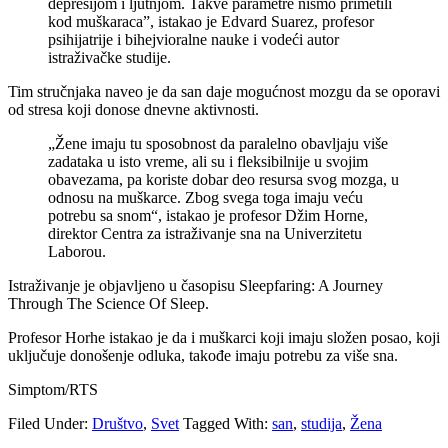
depresijom i ljutnjom. Takve parametre nismo primetili
kod muškaraca”, istakao je Edvard Suarez, profesor
psihijatrije i bihejvioralne nauke i vodeći autor
istraživačke studije.
Tim stručnjaka naveo je da san daje mogućnost mozgu da se oporavi
od stresa koji donose dnevne aktivnosti.
„Žene imaju tu sposobnost da paralelno obavljaju više
zadataka u isto vreme, ali su i fleksibilnije u svojim
obavezama, pa koriste dobar deo resursa svog mozga, u
odnosu na muškarce. Zbog svega toga imaju veću
potrebu sa snom“, istakao je profesor Džim Horne,
direktor Centra za istraživanje sna na Univerzitetu
Laborou.
Istraživanje je objavljeno u časopisu Sleepfaring: A Journey
Through The Science Of Sleep.
Profesor Horhe istakao je da i muškarci koji imaju složen posao, koji
uključuje donošenje odluka, takođe imaju potrebu za više sna.
Simptom/RTS
Filed Under:
Društvo
,
Svet
Tagged With:
san
,
studija
,
Žena