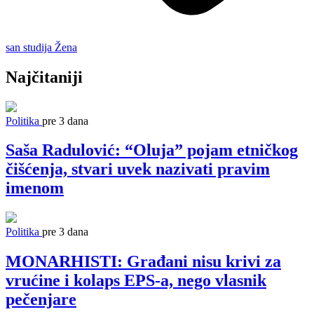
san
studija
Žena
Najčitaniji
Politika
pre 3 dana
Saša Radulović: “Oluja” pojam etničkog
čišćenja, stvari uvek nazivati pravim
imenom
Politika
pre 3 dana
MONARHISTI: Građani nisu krivi za
vrućine i kolaps EPS-a, nego vlasnik
pečenjare