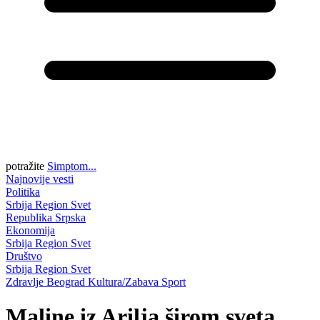
potražite
Simptom...
Najnovije vesti
Politika
Srbija
Region
Svet
Republika Srpska
Ekonomija
Srbija
Region
Svet
Društvo
Srbija
Region
Svet
Zdravlje
Beograd
Kultura/Zabava
Sport
Maline iz Arilja širom sveta