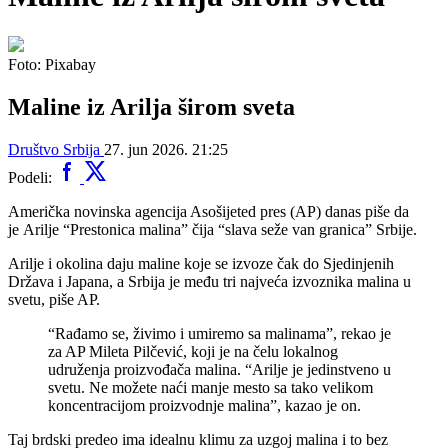
Foto: Pixabay
Maline iz Arilja širom sveta
Društvo
Srbija
27. jun 2026. 21:25
Podeli:
Američka novinska agencija Asošijeted pres (AP) danas piše da
je Arilje “Prestonica malina” čija “slava seže van granica” Srbije.
Arilje i okolina daju maline koje se izvoze čak do Sjedinjenih
Država i Japana, a Srbija je među tri najveća izvoznika malina u
svetu, piše AP.
“Rađamo se, živimo i umiremo sa malinama”, rekao je
za AP Mileta Pilčević, koji je na čelu lokalnog
udruženja proizvođača malina. “Arilje je jedinstveno u
svetu. Ne možete naći manje mesto sa tako velikom
koncentracijom proizvodnje malina”, kazao je on.
Taj brdski predeo ima idealnu klimu za uzgoj malina i to bez