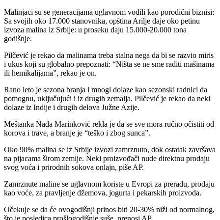
Malinjaci su se generacijama uglavnom vodili kao porodični biznisi:
Sa svojih oko 17.000 stanovnika, opština Arilje daje oko petinu
izvoza malina iz Srbije: u proseku daju 15.000-20.000 tona
godišnje.
Pilčević je rekao da malinama treba stalna nega da bi se razvio miris
i ukus koji su globalno prepoznati: “Ništa se ne sme raditi mašinama
ili hemikalijama”, rekao je on.
Rano leto je sezona branja i mnogi dolaze kao sezonski radnici da
pomognu, uključujući i iz drugih zemalja. Pilčević je rekao da neki
dolaze iz Indije i drugih delova Južne Azije.
Meštanka Nada Marinković rekla je da se sve mora ručno očistiti od
korova i trave, a branje je “teško i zbog sunca”.
Oko 90% malina se iz Srbije izvozi zamrznuto, dok ostatak završava
na pijacama širom zemlje. Neki proizvođači nude direktnu prodaju
svog voća i prirodnih sokova onlajn, piše AP.
Zamrznute maline se uglavnom koriste u Evropi za preradu, prodaju
kao voće, za pravljenje džemova, jogurta i pekarskih proizvoda.
Očekuje se da će ovogodišnji prinos biti 20-30% niži od normalnog,
što je posledica prošlogodišnje suše, prenosi AP.