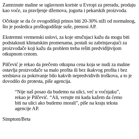
Zamrznute maline se uglavnom koriste u Evropi za preradu, prodaju
kao voće, za pravljenje džemova, jogurta i pekarskih proizvoda.
Očekuje se da će ovogodišnji prinos biti 20-30% niži od normalnog,
što je posledica prošlogodišnje suše, prenosi AP.
Ekstremni vremenski uslovi, za koje stručnjaci kažu da mogu biti
podstaknuti klimatskim promenama, postali su zabrinjavajući za
proizvođače koji kažu da problem treba rešiti predvidljivijom
otkupnom cenom.
Pilčević je rekao da prečesto otkupna cena koja se nudi za maline
ostavlja proizvođače sa malo profita ili bez ikakvog profita i bez
sredstava za pokrivanje bilo kakvih nepredvidivih troškova, a to je
dovodilo do protesta, piše agencija.
“Nije naš posao da budemo na ulici, već u voćnjaku”,
rekao je Pilčević. “Ali, verujte mi kada kažem da ćemo
biti na ulici ako budemo morali”, piše na kraju teksta
agencije AP.
Simptom/Beta