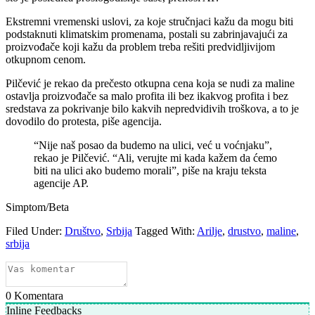
Ekstremni vremenski uslovi, za koje stručnjaci kažu da mogu biti
podstaknuti klimatskim promenama, postali su zabrinjavajući za
proizvođače koji kažu da problem treba rešiti predvidljivijom
otkupnom cenom.
Pilčević je rekao da prečesto otkupna cena koja se nudi za maline
ostavlja proizvođače sa malo profita ili bez ikakvog profita i bez
sredstava za pokrivanje bilo kakvih nepredvidivih troškova, a to je
dovodilo do protesta, piše agencija.
“Nije naš posao da budemo na ulici, već u voćnjaku”,
rekao je Pilčević. “Ali, verujte mi kada kažem da ćemo
biti na ulici ako budemo morali”, piše na kraju teksta
agencije AP.
Simptom/Beta
Filed Under:
Društvo
,
Srbija
Tagged With:
Arilje
,
drustvo
,
maline
,
srbija
0
Komentara
Inline Feedbacks