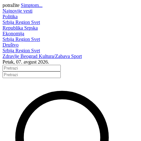
potražite
Simptom...
Najnovije vesti
Politika
Srbija
Region
Svet
Republika Srpska
Ekonomija
Srbija
Region
Svet
Društvo
Srbija
Region
Svet
Zdravlje
Beograd
Kultura/Zabava
Sport
Petak, 07. avgust 2026.