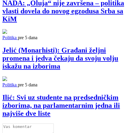
NADA: „Oluja“ nije završena – politika
vlasti dovela do novog egzodusa Srba sa
KiM
Politika
pre 5 dana
Jelić (Monarhisti): Građani željni
promena i jedva čekaju da svoju volju
iskažu na izborima
Politika
pre 5 dana
Ilić: Svi uz studente na predsedničkim
izborima, na parlamentarnim jedna ili
najviše dve liste