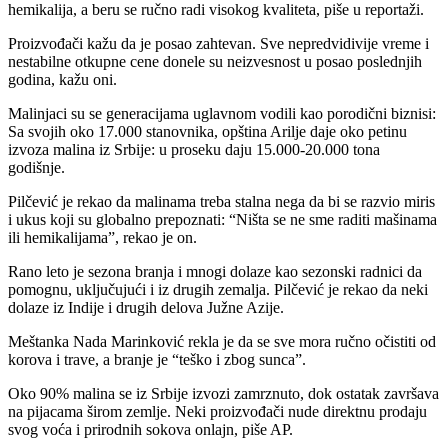
hemikalija, a beru se ručno radi visokog kvaliteta, piše u reportaži.
Proizvođači kažu da je posao zahtevan. Sve nepredvidivije vreme i
nestabilne otkupne cene donele su neizvesnost u posao poslednjih
godina, kažu oni.
Malinjaci su se generacijama uglavnom vodili kao porodični biznisi:
Sa svojih oko 17.000 stanovnika, opština Arilje daje oko petinu
izvoza malina iz Srbije: u proseku daju 15.000-20.000 tona
godišnje.
Pilčević je rekao da malinama treba stalna nega da bi se razvio miris
i ukus koji su globalno prepoznati: “Ništa se ne sme raditi mašinama
ili hemikalijama”, rekao je on.
Rano leto je sezona branja i mnogi dolaze kao sezonski radnici da
pomognu, uključujući i iz drugih zemalja. Pilčević je rekao da neki
dolaze iz Indije i drugih delova Južne Azije.
Meštanka Nada Marinković rekla je da se sve mora ručno očistiti od
korova i trave, a branje je “teško i zbog sunca”.
Oko 90% malina se iz Srbije izvozi zamrznuto, dok ostatak završava
na pijacama širom zemlje. Neki proizvođači nude direktnu prodaju
svog voća i prirodnih sokova onlajn, piše AP.