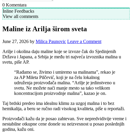
0
Komentara
Inline Feedbacks
View all comments
Maline iz Arilja širom sveta
June 27, 2026
by
Milica Paunovic
Leave a Comment
Arilje i okolina daju maline koje se izvoze čak do Sjedinjenih
Država i Japana, a Srbija je među tri najveća izvoznika malina u
svetu, piše AP.
“Rađamo se, živimo i umiremo sa malinama”, rekao je
za AP Mileta Pilčević, koji je na čelu lokalnog
udruženja proizvođača malina. “Arilje je jedinstveno u
svetu. Ne možete naći manje mesto sa tako velikom
koncentracijom proizvodnje malina”, kazao je on.
Taj brdski predeo ima idealnu klimu za uzgoj malina i to bez
hemikalija, a beru se ručno radi visokog kvaliteta, piše u reportaži.
Proizvođači kažu da je posao zahtevan. Sve nepredvidivije vreme i
nestabilne otkupne cene donele su neizvesnost u posao poslednjih
godina, kažu oni.