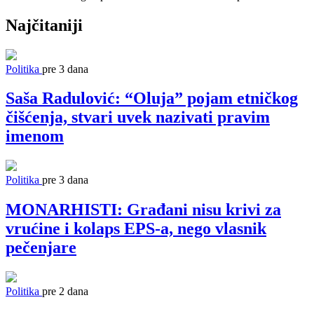
Najčitaniji
Politika
pre 3 dana
Saša Radulović: “Oluja” pojam etničkog
čišćenja, stvari uvek nazivati pravim
imenom
Politika
pre 3 dana
MONARHISTI: Građani nisu krivi za
vrućine i kolaps EPS-a, nego vlasnik
pečenjare
Politika
pre 2 dana