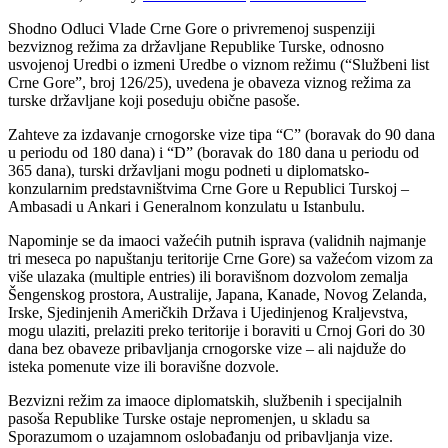
Shodno Odluci Vlade Crne Gore o privremenoj suspenziji
bezviznog režima za državljane Republike Turske, odnosno
usvojenoj Uredbi o izmeni Uredbe o viznom režimu (“Službeni list
Crne Gore”, broj 126/25), uvedena je obaveza viznog režima za
turske državljane koji poseduju obične pasoše.
Zahteve za izdavanje crnogorske vize tipa “C” (boravak do 90 dana
u periodu od 180 dana) i “D” (boravak do 180 dana u periodu od
365 dana), turski državljani mogu podneti u diplomatsko-
konzularnim predstavništvima Crne Gore u Republici Turskoj –
Ambasadi u Ankari i Generalnom konzulatu u Istanbulu.
Napominje se da imaoci važećih putnih isprava (validnih najmanje
tri meseca po napuštanju teritorije Crne Gore) sa važećom vizom za
više ulazaka (multiple entries) ili boravišnom dozvolom zemalja
Šengenskog prostora, Australije, Japana, Kanade, Novog Zelanda,
Irske, Sjedinjenih Američkih Država i Ujedinjenog Kraljevstva,
mogu ulaziti, prelaziti preko teritorije i boraviti u Crnoj Gori do 30
dana bez obaveze pribavljanja crnogorske vize – ali najduže do
isteka pomenute vize ili boravišne dozvole.
Bezvizni režim za imaoce diplomatskih, službenih i specijalnih
pasoša Republike Turske ostaje nepromenjen, u skladu sa
Sporazumom o uzajamnom oslobađanju od pribavljanja vize.