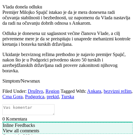
Vlada donela odluku
Premijer Milojko Spajić istakao je da je mera donesena radi
očuvanja stabilnosti i bezbednosti, uz napomenu da Vlada nastavlja
da radi na očuvanju dobrih odnosa s Ankarom.
Odluka je donesena uz saglasnost većine članova Vlade, a cilj
privremene mere je da se preispitaju i unaprede mehanizmi kontrole
kretanja i boravka turskih državljana.
Ukidanje bezviznog režima prethodno je najavio premijer Spajić,
nakon što je u Podgorici privedeno skoro 50 turskih i
azerbejdžanskih državljana radi provere zakonitosti njihovog
boravka.
Simptom/Newsmax
Filed Under:
Društvo
,
Region
Tagged With:
Ankara
,
bezvizni režim
,
Crna Gora
,
Podgorica
,
prekid
,
Turska
0
Komentara
Inline Feedbacks
View all comments