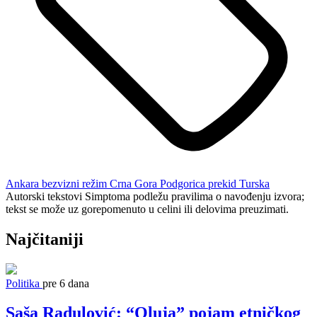
Ankara
bezvizni režim
Crna Gora
Podgorica
prekid
Turska
Autorski tekstovi Simptoma podležu pravilima o navođenju izvora;
tekst se može uz gorepomenuto u celini ili delovima preuzimati.
Najčitaniji
Politika
pre 6 dana
Saša Radulović: “Oluja” pojam etničkog