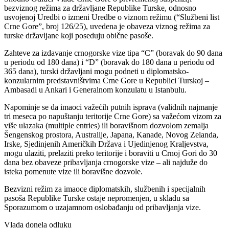
bezviznog režima za državljane Republike Turske, odnosno
usvojenoj Uredbi o izmeni Uredbe o viznom režimu (“Službeni list
Crne Gore”, broj 126/25), uvedena je obaveza viznog režima za
turske državljane koji poseduju obične pasoše.
Zahteve za izdavanje crnogorske vize tipa “C” (boravak do 90 dana
u periodu od 180 dana) i “D” (boravak do 180 dana u periodu od
365 dana), turski državljani mogu podneti u diplomatsko-
konzularnim predstavništvima Crne Gore u Republici Turskoj –
Ambasadi u Ankari i Generalnom konzulatu u Istanbulu.
Napominje se da imaoci važećih putnih isprava (validnih najmanje
tri meseca po napuštanju teritorije Crne Gore) sa važećom vizom za
više ulazaka (multiple entries) ili boravišnom dozvolom zemalja
Šengenskog prostora, Australije, Japana, Kanade, Novog Zelanda,
Irske, Sjedinjenih Američkih Država i Ujedinjenog Kraljevstva,
mogu ulaziti, prelaziti preko teritorije i boraviti u Crnoj Gori do 30
dana bez obaveze pribavljanja crnogorske vize – ali najduže do
isteka pomenute vize ili boravišne dozvole.
Bezvizni režim za imaoce diplomatskih, službenih i specijalnih
pasoša Republike Turske ostaje nepromenjen, u skladu sa
Sporazumom o uzajamnom oslobađanju od pribavljanja vize.
Vlada donela odluku