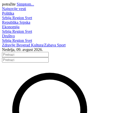
potražite
Simptom...
Najnovije vesti
Politika
Srbija
Region
Svet
Republika Srpska
Ekonomija
Srbija
Region
Svet
Društvo
Srbija
Region
Svet
Zdravlje
Beograd
Kultura/Zabava
Sport
Nedelja, 09. avgust 2026.