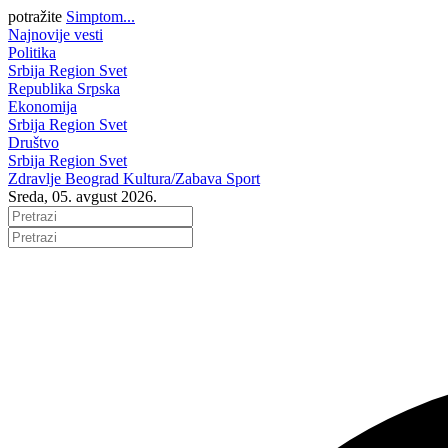
potražite
Simptom...
Najnovije vesti
Politika
Srbija
Region
Svet
Republika Srpska
Ekonomija
Srbija
Region
Svet
Društvo
Srbija
Region
Svet
Zdravlje
Beograd
Kultura/Zabava
Sport
Sreda, 05. avgust 2026.