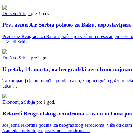
Društvo
Srbija
pre 3 mes.
Prvi avion Air Serbia poleteo za Baku, uspostavljena 
Prvi let iz Beograda za Baku ispraćen je svečanim presecanjem crvene
u Vladi Srbije…
Društvo
Srbija
pre 1 god.
U petak, 14. marta, na beogradski aerodrom najmanje 
Ta kompanija je preporučila putnicima da, zbog mogućih gužvi u petak
uticaj…
Ekonomija
Srbija
pre 1 god.
Rekordi Beogradskog aerodroma – osam miliona putni
Još jedna rekordna godina iza beogradskog aerodroma. Više od osam mil
Napredak potvrđuje i povezanost aerodroma…