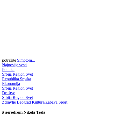
potražite
Simptom...
Najnovije vesti
Politika
Srbija
Region
Svet
Republika Srpska
Ekonomija
Srbija
Region
Svet
Društvo
Srbija
Region
Svet
Zdravlje
Beograd
Kultura/Zabava
Sport
#
aerodrom Nikola Tesla