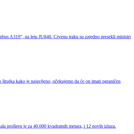
rbus A319″, na letu JU840. Crvenu traku su zajedno presekli ministri
 štrajka kako je najavljeno, očekujemo da će on imati ograničen
la proširen je za 40.000 kvadratnih metara, i 12 novih izlaza.