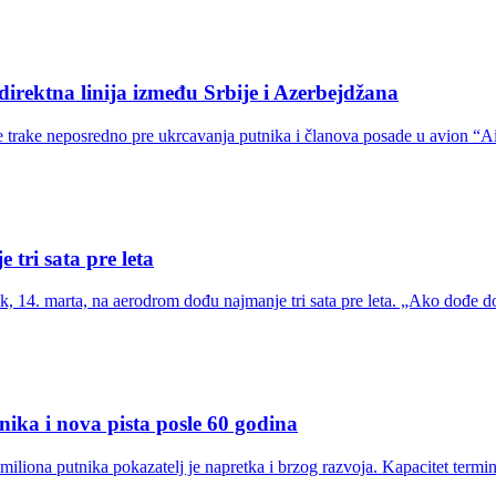
direktna linija između Srbije i Azerbejdžana
 trake neposredno pre ukrcavanja putnika i članova posade u avion “Ai
tri sata pre leta
, 14. marta, na aerodrom dođu najmanje tri sata pre leta. „Ako dođe do
ka i nova pista posle 60 godina
iona putnika pokazatelj je napretka i brzog razvoja. Kapacitet termina