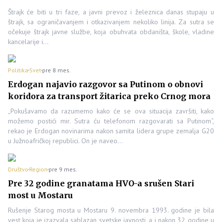
Štrajk će biti u tri faze, a javni prevoz i železnica danas stupaju u
štrajk, sa ograničavanjem i otkazivanjem nekoliko linija. Za sutra se
očekuje štrajk javne službe, koja obuhvata obdaništa, škole, vladine
kancelarije i…
Politika
Svet
pre 8 mes.
Erdogan najavio razgovor sa Putinom o obnovi
koridora za transport žitarica preko Crnog mora
„Pokušavamo da razumemo kako će se ova situacija završiti, kako
možemo postići mir. Sutra ću telefonom razgovarati sa Putinom“,
rekao je Erdogan novinarima nakon samita lidera grupe zemalja G20
u Južnoafričkoj republici. On je naveo…
Društvo
Region
pre 9 mes.
Pre 32 godine granatama HVO-a srušen Stari
most u Mostaru
Rušenje Starog mosta u Mostaru 9. novembra 1993. godine je bila
vest koja je izazvala sablazan svetske javnosti, a i nakon 32 godine u