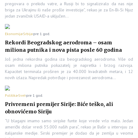
pregovara o prekidu vatre, a Rusiji bi to signaliziralo da nas nije
briga za Ukrajinu ili naše prošle investicije”, rekao je za En-Bi-Si Njuz
jedan zvaničnik USAID-a uključen…
Ekonomija
Srbija
pre 1 god.
Rekordi Beogradskog aerodroma – osam
miliona putnika i nova pista posle 60 godina
Još jedna rekordna godina iza beogradskog aerodroma. Više od
osam miliona putnika pokazatelj je napretka i brzog razvoja.
Kapacitet terminala proširen je za 40.000 kvadratnih metara, i 12
novih izlaza. Napredak potvrđuje i povezanost aerodroma…
Politika
Svet
pre 1 god.
Privremeni premijer Sirije: Biće teško, ali
obnovićemo Siriju
“U blagajni imamo samo sirijske funte koje vrede vrlo malo. Jedan
američki dolar vredi 35.000 naših para”, rekao je Bašir u intervjuu za
italijanske medije. Sirski premijer je dodao da je zemlja u veoma