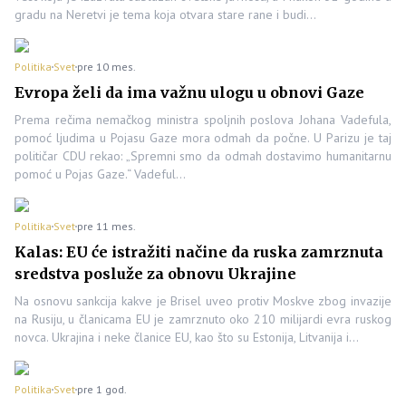
gradu na Neretvi je tema koja otvara stare rane i budi…
Politika
Svet
pre 10 mes.
Evropa želi da ima važnu ulogu u obnovi Gaze
Prema rečima nemačkog ministra spoljnih poslova Johana Vadefula,
pomoć ljudima u Pojasu Gaze mora odmah da počne. U Parizu je taj
političar CDU rekao: „Spremni smo da odmah dostavimo humanitarnu
pomoć u Pojas Gaze.“ Vadeful…
Politika
Svet
pre 11 mes.
Kalas: EU će istražiti načine da ruska zamrznuta
sredstva posluže za obnovu Ukrajine
Na osnovu sankcija kakve je Brisel uveo protiv Moskve zbog invazije
na Rusiju, u članicama EU je zamrznuto oko 210 milijardi evra ruskog
novca. Ukrajina i neke članice EU, kao što su Estonija, Litvanija i…
Politika
Svet
pre 1 god.