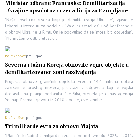
Ministar odbrane Francuske: Demilitarizacija
Ukrajine apsolutna crvena linija za Evropljane
“Naša apsolutna crvena linija je demilitarizacija Ukrajine”, izjavio je
Lekorni u intervjuu za nedeljnik “Valeurs actuelles” uoči konferencije
o obnovi Ukrajine u Rimu. On je podvukao da se “mora biti dosledan”.
“Ne možemo odbiti ulazak…
Politika
Svet
pre 1 god.
Severna i Južna Koreja obnovile vojne objekte u
demilitarizovanoj zoni razdvajanja
Projekat obnove graničnih objekata vredan 14,4 miliona dolara
završen je prošlog meseca, proizlazi iz odgovora koji je vojska
dostavila na pitanje poslanika Dae-Sika, prenela je danas agencija
Yonhap. Prema ugovoru iz 2018. godine, dve zemlje…
Društvo
Svet
pre 1 god.
Tri milijarde evra za obnovu Majota
“Plan će koštati 3,2 milijarde evra za period između 2025. i 2031.