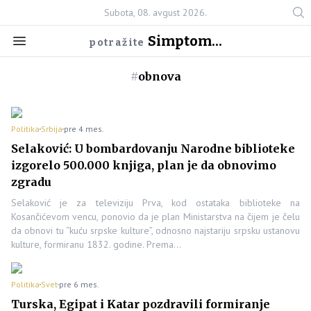
Subota, 08. avgust 2026.
Simptom...
potražite
#
obnova
Politika
Srbija
pre 4 mes.
Selaković: U bombardovanju Narodne biblioteke
izgorelo 500.000 knjiga, plan je da obnovimo
zgradu
Selaković je za televiziju Prva, kod ostataka biblioteke na
Kosančićevom vencu, ponovio da je plan Ministarstva na čijem je čelu
da obnovi tu “kuću srpske kulture”, odnosno najstariju srpsku ustanovu
kulture, formiranu 1832. godine. Prema…
Politika
Svet
pre 6 mes.
Turska, Egipat i Katar pozdravili formiranje