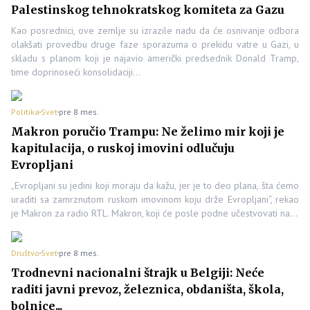
Palestinskog tehnokratskog komiteta za Gazu
Kao posrednici, ove zemlje su izrazile nadu da će osnivanje odbora
olakšati provedbu druge faze sporazuma o prekidu vatre u Gazi, u
skladu s planom koji je najavio američki predsednik Donald Tramp,
time doprinoseći konsolidaciji…
Politika
Svet
pre 8 mes.
Makron poručio Trampu: Ne želimo mir koji je
kapitulacija, o ruskoj imovini odlučuju
Evropljani
„Evropljani su jedini koji moraju da kažu, jer je to deo plana, šta ćemo
uraditi sa zamrznutom ruskom imovinom koju drže Evropljani“, rekao
je Makron za radio RTL. Makron, koji će posle podne učestvovati na…
Društvo
Svet
pre 8 mes.
Trodnevni nacionalni štrajk u Belgiji: Neće
raditi javni prevoz, železnica, obdaništa, škola,
bolnice...