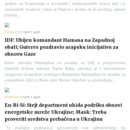
godine, uz finansiranje iz evropskih i međunarodnih izvora, kao i iz
nacionalnih fondova”, rekao je Makron i dodao da bi predlog zakona
trebalo…
Politika
Svet
pre 1 god.
IDF: Ubijen komandant Hamasa na Zapadnoj
obali; Guteres pozdravio arapsku inicijativu za
obnovu Gaze
Rubio zahvalio Netanjahuu na saradnji sa SAD u pregovorima
Američki državni sekretar Marko Rubio zahvalio je u telefonskom
razgovoru izraelskom premijeru Benjaminu Netanjahuu na saradnji sa
izaslanikom SAD za Bliski istok Stivom Vitkofom u oslobađanju…
Politika
Svet
pre 1 god.
En-Bi-Si: Stejt department ukida podršku obnovi
energetske mreže Ukrajine; Mask: Treba
proveriti sredstva prebačena u Ukrajinu
“To značajno potkopava sposobnosti ove administracije da