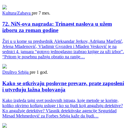
Kultura/Zabava
pre 7 mes.
72. NiN-ova nagrada: Trinaest naslova u užem
izboru za roman godine
Žiri u u kome su predsednik Aleksandar Jerkov, Adrijana Marčetić,
Jelena Mladenović, Vladimir Gvozden i Mladen Vesković je na
sednici 4. januara “gotovo jednoglasno izabrao knjige za uži izbor”.
“Pritom je posebnu pažnju obratio na ranije…
Društvo
Srbija
pre 1 god.
Kako se otkrivaju poslovne prevare, prate zaposleni
i utvrđuju lažna bolovanja
Kako izgleda tajni svet poslovnih istraga, koje metode se koriste,
koliko okvirno koštaju usluge i ko su ljudi koji angažuju detektive?
Ko angažuje detektive? Vlasnik detektivske agencije Seguridad
Mirsad Mehmedović za Forbes Srbija kaže da ljudi…