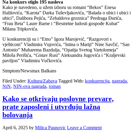
Na konkurs stiglo 195 naslova
Kako je navedeno, u užem izboru su romani “Bekos” Enesa
Halilovića, “Karota” Darka Tuševljakovića, “Balada o ubici i ubici i
ubici”, Dalibora Pejića, “Zebaldova groznica” Predraga Đurića,
“Frau Beta” Laure Barne i “Besmrtne ludosti gospođe Kubat”
Milana Tripkovića.
U konkurenciji su i “Etno” Igora Marojević, “Razgovori s
vješticom” Vladimira Vujovića, “Istina o Mariji” Nine Savčić, “San
Antonio” Muharema Bazdulja, “Opatija Svetog Vartolomeja”
Miloša Perišića, “Gistav Rusi” Aleksandra Jugovića i “Kraljevski
paviljon” Vladimira Vučkovića.
Simptom/Newsmax Balkans
Filed Under:
Kultura/Zabava
Tagged With:
konkurencija
,
nagrada
,
NiN
,
NIN-ova nagrada
,
roman
Kako se otkrivaju poslovne prevare,
prate zaposleni i utvrđuju lažna
bolovanja
April 6, 2025
by
Milica Paunovic
Leave a Comment