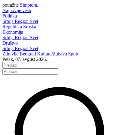
potražite
Simptom...
Najnovije vesti
Politika
Srbija
Region
Svet
Republika Srpska
Ekonomija
Srbija
Region
Svet
Društvo
Srbija
Region
Svet
Zdravlje
Beograd
Kultura/Zabava
Sport
Petak, 07. avgust 2026.