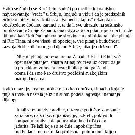
Kako se čini da se Rio Tinto, sudeći po medijskim napisima
najverovatnije “vraća” u Srbiju, imajući u vidu i da je predsednik
Srbije u intervjuu za britanski “Fajnenšel tajms” rekao da su
obezbeđene dodatne garancije, te da li sve ukazuje na suštinsko
približavanje Srbije Zapadu, ona odgovara da pitanje jadarita tj. rude
litijuma kao “kritične mineralne sirovine” u dolini Jadra “nije pitanje
ni Rio Tinta, ni ove vlasti, ni opozicije, već pitanje budućnosti
razvoja Srbije ali i mnogo dalje od Srbije, pitanje održivosti”.
“Nije ni pitanje odnosa prema Zapadu i EU ili Kini, već
opet naše pitanje”, smatra Mihajlovićeva uz ocenu da je
u proteklom vremenu posredi bilo puno paušalnih
ocena i da smo kao društvo podložni svakojakim
manipulacijama.
Kako ukazuje, imamo problem nas kao društva, situaciju koja je
tinjala uvek, a nastala je iz tih silnih podela, agresije i nemanja
dijaloga.
“Imali smo pre dve godine, u vreme političke kampanje
za izbore, da su tzv. organizacije, pokreti, pokrenuli
kampanju protiv, a da pojma nisu imali ništa oko
jadarita. Te laži koje su se čule i apokaliptična
predviđanja od nekoliko profesora, potom onih koji su