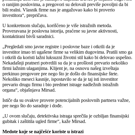
o ranijim poslovima, a pregovori su delovali previše povoljni da bi
bili realni. Vlasnik firme nas je angažovao kako bi proverio
investitora“, prepričava.
U konkretnom slučaju, korišćeno je više istražnih metoda.
Proveravana je poslovna istorija, praćene su javne aktivnosti,
kontaktirani bivši saradnici.
„Pregledali smo javne registre i poslovne baze i otkrili da je
investitor imao tri ugašene firme sa velikim dugovima. Pratili smo ga
i otkrili da koristi lažni luksuzni životni stil kako bi delovao uspešno.
Nekadašnji pratneri potvrdili su da je u prošlosti prevario nekoliko
firmi lažnim ulaganjima. Klijent je, na osnovu našeg izveštaja
prekinuo pregovore pre nego što je došlo do finansijske štete.
Nekoliko meseci kasnije, ispostavilo se da je taj isti investitor
prevario drugu firmu i bio predmet istrage nadležnih istražnih
organa“, objašnjava Mirsad.
Ističe da su ovakve provere potencijalnih poslovnih partnera važne,
pre nego što do saradnje i dođe.
„U ovom slučaju, detektivska istraga sprečila je ozbiljan finansijski
gubitak i zaštitila ugled firme“, kaže Mirsad.
Medote koje se najčešće koriste u istrazi