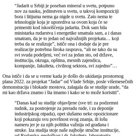
“Jadarit u Srbiji je poseban mineral u svetu, potpuno
nov za nauku, jedinstven u svetu, u takvoj kompoziciji
bora i litijuma nema ga nigde u svetu. Zato nema te
tehnologije koja je uporediva sa ovom koja će se
primeniti kod iskorišćenja jadarita. Dok sam bila
ministarka rudarstva i energetike smatrala sam, a i danas
smatram, da je to jedan od najvažnijih projekata… koji
treba da se realizuje”, ističe ona i dodaje da je pre
realizacije potrebna široka rasprava, “ali ne tako da su
svi svuda podeljeni, već svi za jedan sto, od države,
institucija, okruga, opština, mesnih zajendica,
kompanije, fakulteta, civilnog sektora, svi zajedno”…
Ona ističe i da se u vreme kada je došlo do ukidanja prostornog
plana 2022. za projekat “Jadar” od Vlade Srbije, posle višemesečnih
demonstracija i blokade mostova, zalagala da se studije urade, “da
mi kao država znamo i šta imamo i kako se to može koristiti”.
“Danas kad su studije objavljene (sve tri: za podzemni
rudnik, za postrojenje za preradu rude, i za deponije
industrijskog otpada), opet slušamo neke opozicionare
koji pokazuju svu površnost svog znanja, ili lošu
nameru jer je za njih politika važnija od građana i
struke. Iza studija stoje naše najbolje stručne institucije,
od Rudarsko-geološkog i dr. fakulteta, laboratorija,