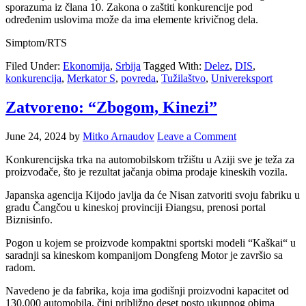
sporazuma iz člana 10. Zakona o zaštiti konkurencije pod
određenim uslovima može da ima elemente krivičnog dela.
Simptom/RTS
Filed Under:
Ekonomija
,
Srbija
Tagged With:
Delez
,
DIS
,
konkurencija
,
Merkator S
,
povreda
,
Tužilaštvo
,
Univereksport
Zatvoreno: “Zbogom, Kinezi”
June 24, 2024
by
Mitko Arnaudov
Leave a Comment
Konkurencijska trka na automobilskom tržištu u Aziji sve je teža za
proizvođače, što je rezultat jačanja obima prodaje kineskih vozila.
Japanska agencija Kijodo javlja da će Nisan zatvoriti svoju fabriku u
gradu Čangčou u kineskoj provinciji Điangsu, prenosi portal
Biznisinfo.
Pogon u kojem se proizvode kompaktni sportski modeli “Kaškai“ u
saradnji sa kineskom kompanijom Dongfeng Motor je završio sa
radom.
Navedeno je da fabrika, koja ima godišnji proizvodni kapacitet od
130.000 automobila, čini približno deset posto ukupnog obima