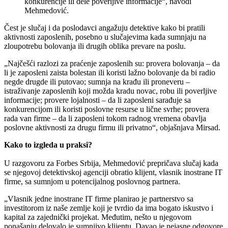
konkurencije ili dele poverljive informacije“, navodi
Mehmedović.
Čest je slučaj i da poslodavci angažuju detektive kako bi pratili
aktivnosti zaposlenih, posebno u slučajevima kada sumnjaju na
zloupotrebu bolovanja ili drugih oblika prevare na poslu.
„Najčešći razlozi za praćenje zaposlenih su: provera bolovanja – da
li je zaposleni zaista bolestan ili koristi lažno bolovanje da bi radio
negde drugde ili putovao; sumnja na krađu ili proneveru –
istraživanje zaposlenih koji možda kradu novac, robu ili poverljive
informacije; provere lojalnosti – da li zaposleni sarađuje sa
konkurencijom ili koristi poslovne resurse u lične svrhe; provera
rada van firme – da li zaposleni tokom radnog vremena obavlja
poslovne aktivnosti za drugu firmu ili privatno“, objašnjava Mirsad.
Kako to izgleda u praksi?
U razgovoru za Forbes Srbija, Mehmedović prepričava slučaj kada
se njegovoj detektivskoj agenciji obratio klijent, vlasnik inostrane IT
firme, sa sumnjom u potencijalnog poslovnog partnera.
„Vlasnik jedne inostrane IT firme planirao je partnerstvo sa
investitorom iz naše zemlje koji je tvrdio da ima bogato iskustvo i
kapital za zajednički projekat. Međutim, nešto u njegovom
ponašanju delovalo je sumnjivo klijentu. Davao je nejasne odgovore