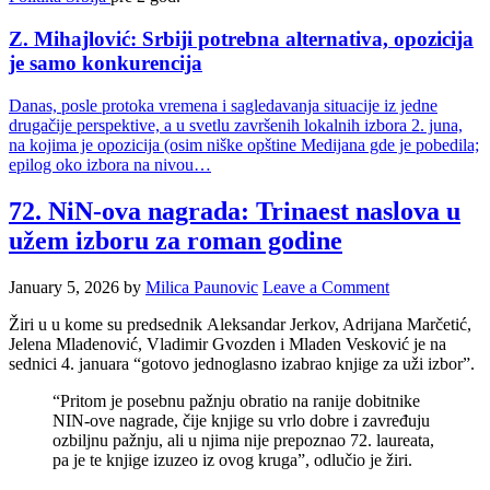
Z. Mihajlović: Srbiji potrebna alternativa, opozicija
je samo konkurencija
Danas, posle protoka vremena i sagledavanja situacije iz jedne
drugačije perspektive, a u svetlu završenih lokalnih izbora 2. juna,
na kojima je opozicija (osim niške opštine Medijana gde je pobedila;
epilog oko izbora na nivou…
72. NiN-ova nagrada: Trinaest naslova u
užem izboru za roman godine
January 5, 2026
by
Milica Paunovic
Leave a Comment
Žiri u u kome su predsednik Aleksandar Jerkov, Adrijana Marčetić,
Jelena Mladenović, Vladimir Gvozden i Mladen Vesković je na
sednici 4. januara “gotovo jednoglasno izabrao knjige za uži izbor”.
“Pritom je posebnu pažnju obratio na ranije dobitnike
NIN-ove nagrade, čije knjige su vrlo dobre i zavređuju
ozbiljnu pažnju, ali u njima nije prepoznao 72. laureata,
pa je te knjige izuzeo iz ovog kruga”, odlučio je žiri.