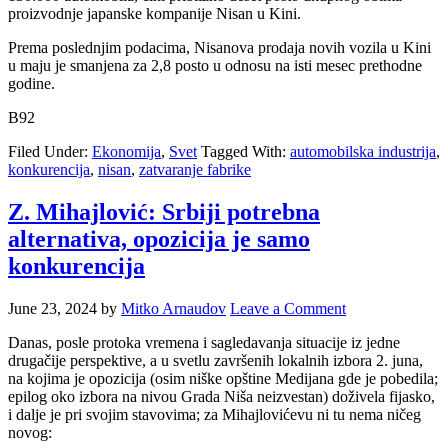
proizvodnje japanske kompanije Nisan u Kini.
Prema poslednjim podacima, Nisanova prodaja novih vozila u Kini
u maju je smanjena za 2,8 posto u odnosu na isti mesec prethodne
godine.
B92
Filed Under:
Ekonomija
,
Svet
Tagged With:
automobilska industrija
,
konkurencija
,
nisan
,
zatvaranje fabrike
Z. Mihajlović: Srbiji potrebna
alternativa, opozicija je samo
konkurencija
June 23, 2024
by
Mitko Arnaudov
Leave a Comment
Danas, posle protoka vremena i sagledavanja situacije iz jedne
drugačije perspektive, a u svetlu završenih lokalnih izbora 2. juna,
na kojima je opozicija (osim niške opštine Medijana gde je pobedila;
epilog oko izbora na nivou Grada Niša neizvestan) doživela fijasko,
i dalje je pri svojim stavovima; za Mihajlovićevu ni tu nema ničeg
novog: