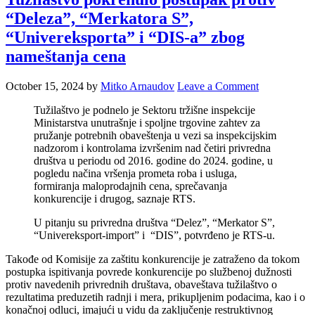
“Deleza”, “Merkatora S”,
“Univereksporta” i “DIS-a” zbog
nameštanja cena
October 15, 2024
by
Mitko Arnaudov
Leave a Comment
Tužilaštvo je podnelo je Sektoru tržišne inspekcije
Ministarstva unutrašnje i spoljne trgovine zahtev za
pružanje potrebnih obaveštenja u vezi sa inspekcijskim
nadzorom i kontrolama izvršenim nad četiri privredna
društva u periodu od 2016. godine do 2024. godine, u
pogledu načina vršenja prometa roba i usluga,
formiranja maloprodajnih cena, sprečavanja
konkurencije i drugog, saznaje RTS.
U pitanju su privredna društva “Delez”, “Merkator S”,
“Univereksport-import” i “DIS”, potvrđeno je RTS-u.
Takođe od Komisije za zaštitu konkurencije je zatraženo da tokom
postupka ispitivanja povrede konkurencije po službenoj dužnosti
protiv navedenih privrednih društava, obaveštava tužilaštvo o
rezultatima preduzetih radnji i mera, prikupljenim podacima, kao i o
konačnoj odluci, imajući u vidu da zaključenje restruktivnog