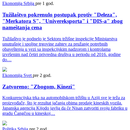
Ekonomija
Srbija
pre 1 god.
Tužilaštvo pokrenulo postupak protiv "Deleza",
"Merkatora S", "Univereksporta" i "DIS-a" zbog
nameštanja cena
Tužilaštvo je podnelo je Sektoru tržišne inspekcije Ministarstva
unutrašnje i spoljne trgovine zahtev za pružanje potrebnih
obaveštenja u vezi sa inspekcijskim nadzorom i kontrolama
izvršenim nad četiri privredna društva u periodu od 2016. godine
do…
Ekonomija
Svet
pre 2 god.
Zatvoreno: "Zbogom, Kinezi"
Konkurencijska trka na automobilskom tržištu u Aziji sve je teža za
proizvođače, što je rezultat jačanja obima prodaje kineskih vozila.
Japanska agencija Kijodo javlja da će Nisan zatvoriti svoju fabriku u
gradu Čangčou u kineskoj…
Politika
Srbija
pre 2 god.