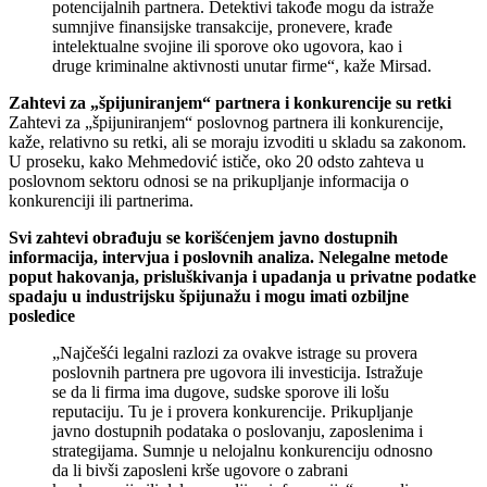
potencijalnih partnera. Detektivi takođe mogu da istraže
sumnjive finansijske transakcije, pronevere, krađe
intelektualne svojine ili sporove oko ugovora, kao i
druge kriminalne aktivnosti unutar firme“, kaže Mirsad.
Zahtevi za „špijuniranjem“ partnera i konkurencije su retki
Zahtevi za „špijuniranjem“ poslovnog partnera ili konkurencije,
kaže, relativno su retki, ali se moraju izvoditi u skladu sa zakonom.
U proseku, kako Mehmedović ističe, oko 20 odsto zahteva u
poslovnom sektoru odnosi se na prikupljanje informacija o
konkurenciji ili partnerima.
Svi zahtevi obrađuju se korišćenjem javno dostupnih
informacija, intervjua i poslovnih analiza. Nelegalne metode
poput hakovanja, prisluškivanja i upadanja u privatne podatke
spadaju u industrijsku špijunažu i mogu imati ozbiljne
posledice
„Najčešći legalni razlozi za ovakve istrage su provera
poslovnih partnera pre ugovora ili investicija. Istražuje
se da li firma ima dugove, sudske sporove ili lošu
reputaciju. Tu je i provera konkurencije. Prikupljanje
javno dostupnih podataka o poslovanju, zaposlenima i
strategijama. Sumnje u nelojalnu konkurenciju odnosno
da li bivši zaposleni krše ugovore o zabrani