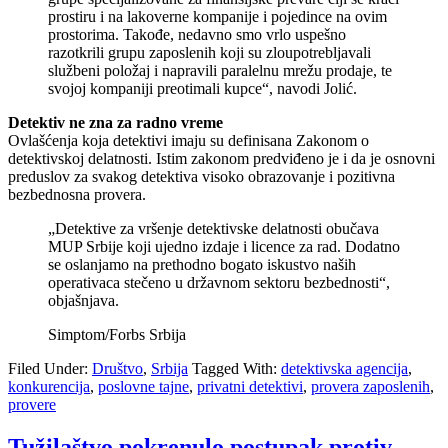
prostiru i na lakoverne kompanije i pojedince na ovim
prostorima. Takođe, nedavno smo vrlo uspešno
razotkrili grupu zaposlenih koji su zloupotrebljavali
službeni položaj i napravili paralelnu mrežu prodaje, te
svojoj kompaniji preotimali kupce“, navodi Jolić.
Detektiv ne zna za radno vreme
Ovlašćenja koja detektivi imaju su definisana Zakonom o
detektivskoj delatnosti. Istim zakonom predviđeno je i da je osnovni
preduslov za svakog detektiva visoko obrazovanje i pozitivna
bezbednosna provera.
„Detektive za vršenje detektivske delatnosti obučava
MUP Srbije koji ujedno izdaje i licence za rad. Dodatno
se oslanjamo na prethodno bogato iskustvo naših
operativaca stečeno u državnom sektoru bezbednosti“,
objašnjava.
Simptom/Forbs Srbija
Filed Under:
Društvo
,
Srbija
Tagged With:
detektivska agencija
,
konkurencija
,
poslovne tajne
,
privatni detektivi
,
provera zaposlenih
,
provere
Tužilaštvo pokrenulo postupak protiv