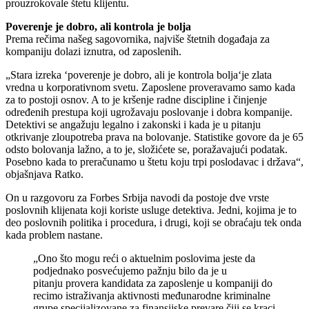
prouzrokovale štetu klijentu.
Poverenje je dobro, ali kontrola je bolja
Prema rečima našeg sagovornika, najviše štetnih događaja za
kompaniju dolazi iznutra, od zaposlenih.
„Stara izreka ‘poverenje je dobro, ali je kontrola bolja‘je zlata
vredna u korporativnom svetu. Zaposlene proveravamo samo kada
za to postoji osnov. A to je kršenje radne discipline i činjenje
određenih prestupa koji ugrožavaju poslovanje i dobra kompanije.
Detektivi se angažuju legalno i zakonski i kada je u pitanju
otkrivanje zloupotreba prava na bolovanje. Statistike govore da je 65
odsto bolovanja lažno, a to je, složićete se, poražavajući podatak.
Posebno kada to preračunamo u štetu koju trpi poslodavac i država“,
objašnjava Ratko.
On u razgovoru za Forbes Srbija navodi da postoje dve vrste
poslovnih klijenata koji koriste usluge detektiva. Jedni, kojima je to
deo poslovnih politika i procedura, i drugi, koji se obraćaju tek onda
kada problem nastane.
„Ono što mogu reći o aktuelnim poslovima jeste da
podjednako posvećujemo pažnju bilo da je u
pitanju provera kandidata za zaposlenje u kompaniji do
recimo istraživanja aktivnosti međunarodne kriminalne
grupe specijalizovane za finansijske prevare čiji se kraci