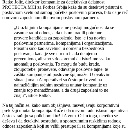
Ratko Jolić, direktor kompanije za detektivsku delatnost
PROTECTA MCI za Forbes Srbija kaže da su detektivi prisutni u
poslovnom svetu od samog početka poslovnih procesa, bilo da je reč
o novom zaposlenom ili novom poslovnom partneru.
„U ozbiljnim kompanijama ne postoji mogućnost da se
zasnuje radni odnos, a da nismo uradili potrebne
provere kandidata za zaposlenje. Isto je i sa novim
poslovnim partnerima, kompanijama i organizacijama.
Prisutni smo kao savetnici u domenu bezbednosti
poslovanja kada je sve u redu i tada delujemo
preventivno, ali smo vrlo spremni da istražimo svaku
anomaliju poslovanja. To mogu da budu krađe,
zloupotrebe, pronevere, odavanje poslovne tajne, te
zaštita kompanije od poslovne špijunaže. U ovakvim
situacijama naši operativci su često prikriveni na
najrazličitijim radnim mestima unutar kompanije uz
znanje top menadžmenta, a da drugi zaposleni to ne
znaju“, ističe Ratko.
Na taj način se, kako nam objašnjava, rasvetljavaju korporativni
prekršaji unutar kompanija. Kaže i da u svom radu iskusni operativci
često sarađuju sa policijom i tužilaštvom. Osim toga, neretko se
dešava i da detektivi posreduju u sporazumnim raskidima radnog
odnosa zaposlenih koji su vršili prestupe ili sa kompanijama koje su