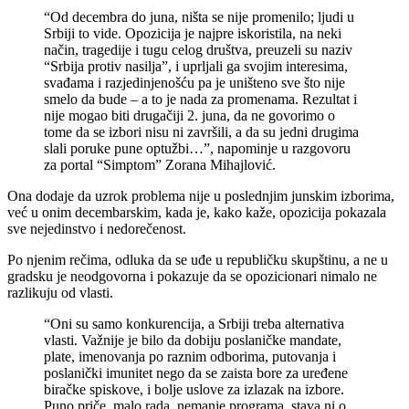
“Od decembra do juna, ništa se nije promenilo; ljudi u
Srbiji to vide. Opozicija je najpre iskoristila, na neki
način, tragedije i tugu celog društva, preuzeli su naziv
“Srbija protiv nasilja”, i uprljali ga svojim interesima,
svađama i razjedinjenošću pa je uništeno sve što nije
smelo da bude – a to je nada za promenama. Rezultat i
nije mogao biti drugačiji 2. juna, da ne govorimo o
tome da se izbori nisu ni završili, a da su jedni drugima
slali poruke pune optužbi…”, napominje u razgovoru
za portal “Simptom” Zorana Mihajlović.
Ona dodaje da uzrok problema nije u poslednjim junskim izborima,
već u onim decembarskim, kada je, kako kaže, opozicija pokazala
sve nejedinstvo i nedorečenost.
Po njenim rečima, odluka da se uđe u republičku skupštinu, a ne u
gradsku je neodgovorna i pokazuje da se opozicionari nimalo ne
razlikuju od vlasti.
“Oni su samo konkurencija, a Srbiji treba alternativa
vlasti. Važnije je bilo da dobiju poslaničke mandate,
plate, imenovanja po raznim odborima, putovanja i
poslanički imunitet nego da se zaista bore za uređene
biračke spiskove, i bolje uslove za izlazak na izbore.
Puno priče, malo rada, nemanje programa, stava ni o