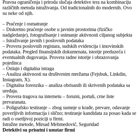
Pravna ograničenja i priroda slučaja detektive tera na kombinaciju
različitih metoda istraživanja. Od tradicionalnih do modernih. Ovo
su neke od njih.
– Praćenje i osmatranje
– Diskretno praćenje osobe u javnim prostorima (fizičko
nadgledanje), fotografisanje i snimanje aktivnosti ciljanog subjekta
– Istraživanje javnih i poslovnih podataka
– Provera poslovnih registara, sudskih evidencija i imovinskih
podataka. Pregled finansijskih dokumenata, istorije preduzeća i
eventualnih dugovanja. Provera radne istorije i obrazovanja
pojedinca
– Onlajn i digitalna istraga
– Analiza aktivnosti na društvenim mrežama (Fejsbuk, Linkdin,
Instagram, X).
– Digitalna forenzika – analiza obrisanih ili skrivenih podataka sa
uređaja.
– Provera tragova na internetu – forumi, portali, crne liste
prevaranata.
– Poligrafsko testiranje – zbog sumnje u krađe, prevare, odavanje
poverljivih informacija i slično; testiranje kandidata za posao kada se
radi o osetljivoj poziciji u firmi.
Istražne metode, Mirsad Mehmedović, Seguridad
Detektivi su prisutni i unutar firmi