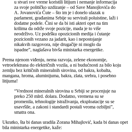
u stvari sve vreme koristili litijum i nemanje informacija
za svoje političko uzdizanje – od Save Manojlovića do
A. Jovanovića Ćute – što im je i donelo ulazak u
parlament, građanima Srbije su servirali poluistine, laži i
dodatne podele. Čini se da bi isti akteri opet na tim
krilima da održe svoje pozicije, mada je to više
neodrživo. Uz podršku opozicionih medija i ćutanje
pozicionih vezano za jadarit, kao i nepostojanje
nikakvih razgovora, nije drugačije ni moglo da
ispadne”, naglašava bivša ministarka energetike.
Prema njenom viđenju, nema razvoja, zelene ekonomije,
vetroelektrana do električnih vozila, a ni budućnosti za bilo koju
zemlju bez kritičnih mineralnih sirovina, od bakra, kobalta,
mangana, hroma, aluminijuma, bakra, zlata, srebra, i posebno
litijuma!
“Vrednost mineralnih sirovina u Srbiji se procenjuje na
preko 250 mlrd. dolara. Dodatno, vremena su se
promenila, tehnologije istraživanja, eksploatacije su se
usavršile, a zakoni i standardi postali veoma ozbiljni”,
smatra ona.
Ukratko, šta bi danas uradila Zorana Mihajlović, kada bi danas opet
bila ministarka energetike, kaže: