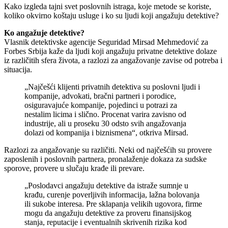
Kako izgleda tajni svet poslovnih istraga, koje metode se koriste,
koliko okvirno koštaju usluge i ko su ljudi koji angažuju detektive?
Ko angažuje detektive?
Vlasnik detektivske agencije Seguridad Mirsad Mehmedović za
Forbes Srbija kaže da ljudi koji angažuju privatne detektive dolaze
iz različitih sfera života, a razlozi za angažovanje zavise od potreba i
situacija.
„Najčešći klijenti privatnih detektiva su poslovni ljudi i
kompanije, advokati, bračni partneri i porodice,
osiguravajuće kompanije, pojedinci u potrazi za
nestalim licima i slično. Procenat varira zavisno od
industrije, ali u proseku 30 odsto svih angažovanja
dolazi od kompanija i biznismena“, otkriva Mirsad.
Razlozi za angažovanje su različiti. Neki od najčešćih su provere
zaposlenih i poslovnih partnera, pronalaženje dokaza za sudske
sporove, provere u slučaju krađe ili prevare.
„Poslodavci angažuju detektive da istraže sumnje u
krađu, curenje poverljivih informacija, lažna bolovanja
ili sukobe interesa. Pre sklapanja velikih ugovora, firme
mogu da angažuju detektive za proveru finansijskog
stanja, reputacije i eventualnih skrivenih rizika kod