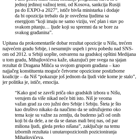
jednoj jedinoj važnoj temi, od Kosova, sankcija Rusiji
pa do EXPO-a 2027”, ističe bivša ministarka i dodaje
da bi opozicija trebalo da je osvežena ljudima sa
energijom “koji imaju ne samo viziju, već plan i stav po
svakom pitanju… ljude koji su spremni da se bore za
svakog građanina”.
Upitana da prokomentariše dobar rezultat opozicije u Nišu, trećem
najvećem gradu Srbije, i nesumnjiv uspeh i prvu pobedu nad SNS-
om od 2012. u Srbiji uopšte, ostvarenu na gradskoj opštini Medijana
u tom gradu, Mihajlovićeva kaže, ukazujući pre svega na sjajan
rezultat dr Dragana Milića sa svojom grupom građana – kao
najjačeg konstituenta moguće četvorne opozicione postizborne
koalicije – da Niš “pokazuje još jednom da ljudi vide kome je stalo”,
jer politika je, ističe, emocija.
“Kako god se završi priča oko gradskih izbora u Nišu,
verujem da više nikad neće biti isto. Niš je veoma
važan grad za ceo južni deo Srbije i Srbiju. Šteta je što
kao društvo nikako da naučimo da se udružujemo oko
tema koje su važne za zemlju, da budemo jači od onih
koji bi da dele, a ne da se danas mali broj nas, od par
miliona ljudi, gleda preko nišana”, zaključuje na temu
izbornih rezultata i unutaropozicionih pozicioniranja
Mihajlovićeva.