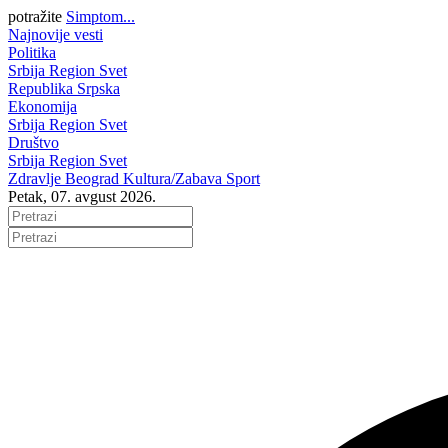
potražite
Simptom...
Najnovije vesti
Politika
Srbija
Region
Svet
Republika Srpska
Ekonomija
Srbija
Region
Svet
Društvo
Srbija
Region
Svet
Zdravlje
Beograd
Kultura/Zabava
Sport
Petak, 07. avgust 2026.