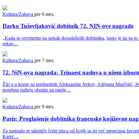
Kultura/Zabava
pre 6 mes.
Darko Tuševljaković dobitnik 72. NIN-ove nagrade
„Kada se osvrnemo na spisak dosadašnjih dobitnika, jasno je da su to
rekao…
Kultura/Zabava
pre 7 mes.
72. NiN-ova nagrada: Trinaest naslova u užem izbor
Žiri u u kome su predsednik Aleksandar Jerkov, Adrijana Marčetić, Je
posebnu pažnju obratio na ranije…
Kultura/Zabava
pre 9 mes.
Pariz: Proglašenje dobitnika francuske književne n
Za nagradu se takmiče četiri pisca od kojih su tri već mesecima fav
Karer…