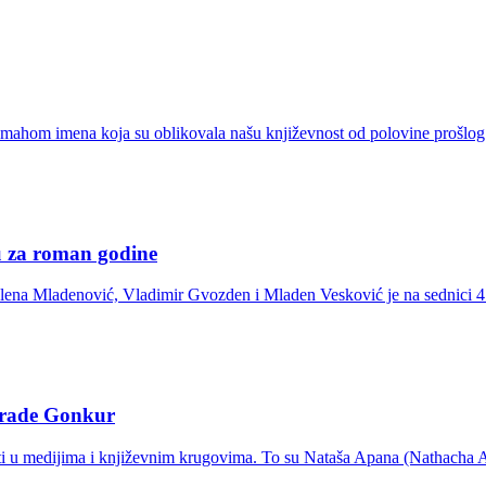
 mahom imena koja su oblikovala našu književnost od polovine prošlog v
u za roman godine
lena Mladenović, Vladimir Gvozden i Mladen Vesković je na sednici 4. 
agrade Gonkur
oriti u medijima i književnim krugovima. To su Nataša Apana (Nathach