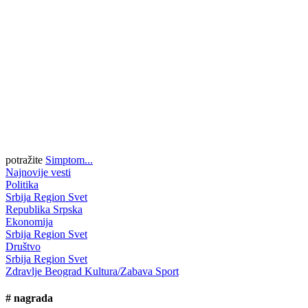
potražite
Simptom...
Najnovije vesti
Politika
Srbija
Region
Svet
Republika Srpska
Ekonomija
Srbija
Region
Svet
Društvo
Srbija
Region
Svet
Zdravlje
Beograd
Kultura/Zabava
Sport
#
nagrada