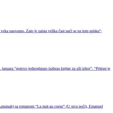
eka naovamo. Zato je zaista velika čast naći se na tom spisku“,
januara “gotovo jednoglasno izabrao knjige za uži izbor”. “Pritom je
a Appanah) sa romanom “La nuit au coeur” (U srcu noći), Emanuel