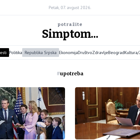
Petak, 07. avgust 2026.
potražite
Simptom...
esti
Politika
Republika Srpska
Ekonomija
Društvo
Zdravlje
Beograd
Kultura
#
upotreba