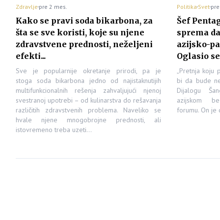
Zdravlje
pre 2 mes.
Politika
Svet
pre
Kako se pravi soda bikarbona, za
Šef Pentag
šta se sve koristi, koje su njene
sprema da 
zdravstvene prednosti, neželjeni
azijsko-pa
efekti...
Oglasio s
Sve je popularnije okretanje prirodi, pa je
„Pretnja koju 
stoga soda bikarbona jedno od najistaknutijih
bi da bude ne
multifunkcionalnih rešenja zahvaljujući njenoj
Dijalogu Šan
svestranoj upotrebi – od kulinarstva do rešavanja
azijskom b
različitih zdravstvenih problema. Naveliko se
forumu. On je 
hvale njene mnogobrojne prednosti, ali
istovremeno treba uzeti…