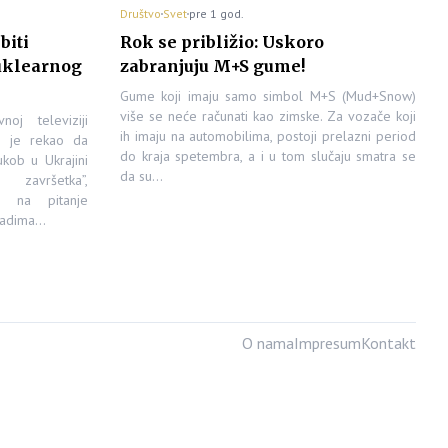
Društvo
Svet
pre 1 god.
biti
Rok se približio: Uskoro
uklearnog
zabranjuju M+S gume!
Gume koji imaju samo simbol M+S (Mud+Snow)
više se neće računati kao zimske. Za vozače koji
oj televiziji
ih imaju na automobilima, postoji prelazni period
n je rekao da
do kraja spetembra, a i u tom slučaju smatra se
kob u Ukrajini
da su…
avršetka”,
́i na pitanje
apadima…
O nama
Impresum
Kontakt