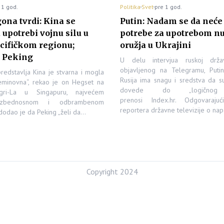
 1 god.
Politika
Svet
pre 1 god.
ona tvrdi: Kina se
Putin: Nadam se da neće 
upotrebi vojnu silu u
potrebe za upotrebom n
cifičkom regionu;
oružja u Ukrajini
e Peking
U delu intervjua ruskoj državn
objavljenog na Telegramu, Puti
predstavlja Kina je stvarna i mogla
Rusija ima snagu i sredstva da su
minovna“, rekao je on Hegset na
dovede do „logičnog z
gri-La u Singapuru, najvećem
prenosi Index.hr. Odgovarajuc
ezbednosnom i odbrambenom
reportera državne televizije o n
dodao je da Peking „želi da…
Copyright 2024