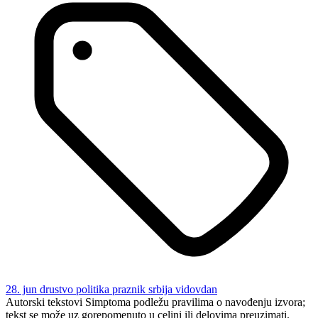
28. jun
drustvo
politika
praznik
srbija
vidovdan
Autorski tekstovi Simptoma podležu pravilima o navođenju izvora;
tekst se može uz gorepomenuto u celini ili delovima preuzimati.