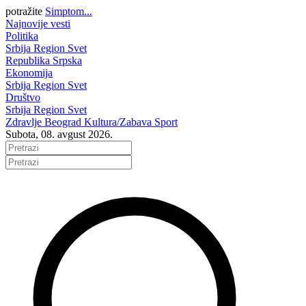
potražite
Simptom...
Najnovije vesti
Politika
Srbija
Region
Svet
Republika Srpska
Ekonomija
Srbija
Region
Svet
Društvo
Srbija
Region
Svet
Zdravlje
Beograd
Kultura/Zabava
Sport
Subota, 08. avgust 2026.