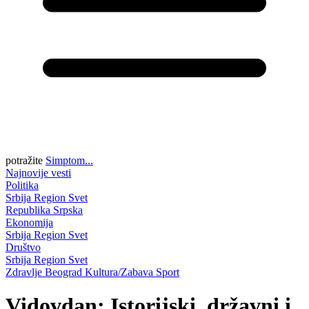
potražite
Simptom...
Najnovije vesti
Politika
Srbija
Region
Svet
Republika Srpska
Ekonomija
Srbija
Region
Svet
Društvo
Srbija
Region
Svet
Zdravlje
Beograd
Kultura/Zabava
Sport
Vidovdan: Istorijski, državni i