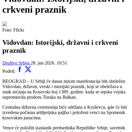
crkveni praznik
Foto: Flickr
Vidovdan: Istorijski, državni i crkveni
praznik
Društvo
Srbija
28. jun 2026. 10:51
Podeli:
BEOGRAD – U Srbiji će danas nizom manifestacija biti obeležen
Vidovdan, državni, verski i istorijski praznik, koji se obeležava u
znak sećanja na Kosovski boj 1389. godine, kada se srpska vojska
suprotstavila prodoru Turaka na Balkan.
Centralna državna ceremonija biće održana u Kruševcu, gde će biti
izvedena počasna artiljerijska paljba i položeni venci na Spomenik
kosovskim junacima.
Vence će položiti izaslanik predsednika Republike Srbije, savetnik