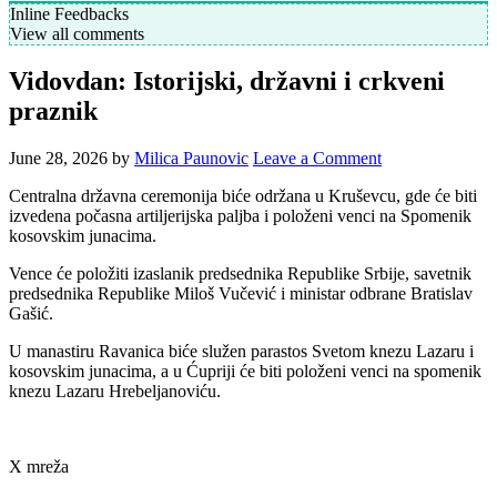
Inline Feedbacks
View all comments
Vidovdan: Istorijski, državni i crkveni
praznik
June 28, 2026
by
Milica Paunovic
Leave a Comment
Centralna državna ceremonija biće održana u Kruševcu, gde će biti
izvedena počasna artiljerijska paljba i položeni venci na Spomenik
kosovskim junacima.
Vence će položiti izaslanik predsednika Republike Srbije, savetnik
predsednika Republike Miloš Vučević i ministar odbrane Bratislav
Gašić.
U manastiru Ravanica biće služen parastos Svetom knezu Lazaru i
kosovskim junacima, a u Ćupriji će biti položeni venci na spomenik
knezu Lazaru Hrebeljanoviću.
X mreža