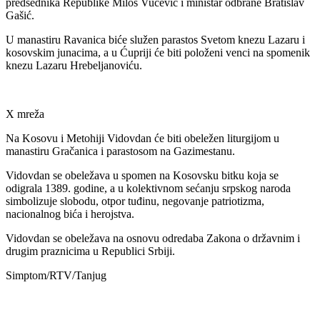
predsednika Republike Miloš Vučević i ministar odbrane Bratislav
Gašić.
U manastiru Ravanica biće služen parastos Svetom knezu Lazaru i
kosovskim junacima, a u Ćupriji će biti položeni venci na spomenik
knezu Lazaru Hrebeljanoviću.
X mreža
Na Kosovu i Metohiji Vidovdan će biti obeležen liturgijom u
manastiru Gračanica i parastosom na Gazimestanu.
Vidovdan se obeležava u spomen na Kosovsku bitku koja se
odigrala 1389. godine, a u kolektivnom sećanju srpskog naroda
simbolizuje slobodu, otpor tuđinu, negovanje patriotizma,
nacionalnog bića i herojstva.
Vidovdan se obeležava na osnovu odredaba Zakona o državnim i
drugim praznicima u Republici Srbiji.
Simptom/RTV/Tanjug