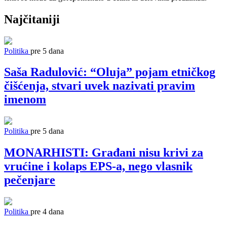
Najčitaniji
Politika
pre 5 dana
Saša Radulović: “Oluja” pojam etničkog
čišćenja, stvari uvek nazivati pravim
imenom
Politika
pre 5 dana
MONARHISTI: Građani nisu krivi za
vrućine i kolaps EPS-a, nego vlasnik
pečenjare
Politika
pre 4 dana