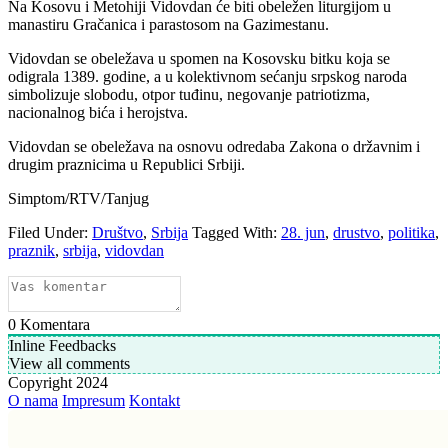
Na Kosovu i Metohiji Vidovdan će biti obeležen liturgijom u
manastiru Gračanica i parastosom na Gazimestanu.
Vidovdan se obeležava u spomen na Kosovsku bitku koja se
odigrala 1389. godine, a u kolektivnom sećanju srpskog naroda
simbolizuje slobodu, otpor tuđinu, negovanje patriotizma,
nacionalnog bića i herojstva.
Vidovdan se obeležava na osnovu odredaba Zakona o državnim i
drugim praznicima u Republici Srbiji.
Simptom/RTV/Tanjug
Filed Under:
Društvo
,
Srbija
Tagged With:
28. jun
,
drustvo
,
politika
,
praznik
,
srbija
,
vidovdan
0
Komentara
Inline Feedbacks
View all comments
Copyright 2024
O nama
Impresum
Kontakt