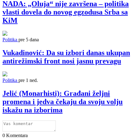
NADA: „Oluja“ nije završena – politika
vlasti dovela do novog egzodusa Srba sa
KiM
Politika
pre 5 dana
Vukadinović: Da su izbori danas ukupan
antirežimski front nosi jasnu prevagu
Politika
pre 1 ned.
Jelić (Monarhisti): Građani željni
promena i jedva čekaju da svoju volju
iskažu na izborima
0
Komentara