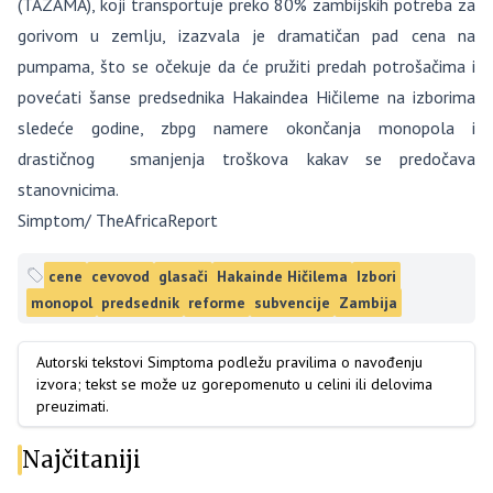
(TAZAMA), koji transportuje preko 80% zambijskih potreba za
gorivom u zemlju, izazvala je dramatičan pad cena na
pumpama, što se očekuje da će pružiti predah potrošačima i
povećati šanse predsednika Hakaindea Hičileme na izborima
sledeće godine, zbpg namere okončanja monopola i
drastičnog smanjenja troškova kakav se predočava
stanovnicima.
Simptom/ TheAfricaReport
cene
cevovod
glasači
Hakainde Hičilema
Izbori
monopol
predsednik
reforme
subvencije
Zambija
Autorski tekstovi Simptoma podležu pravilima o navođenju
izvora; tekst se može uz gorepomenuto u celini ili delovima
preuzimati.
Najčitaniji