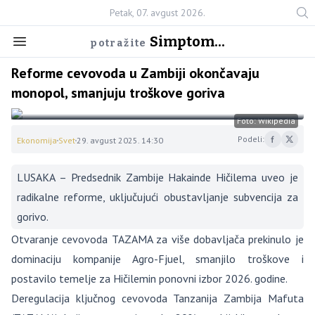
Petak, 07. avgust 2026.
Simptom...
potražite
Reforme cevovoda u Zambiji okončavaju
monopol, smanjuju troškove goriva
Foto: Wikipedia
Podeli:
Ekonomija
Svet
29. avgust 2025. 14:30
LUSAKA – Predsednik Zambije Hakainde Hičilema uveo je
radikalne reforme, uključujući obustavljanje subvencija za
gorivo.
Otvaranje cevovoda TAZAMA za više dobavljača prekinulo je
dominaciju kompanije Agro-Fjuel, smanjilo troškove i
postavilo temelje za Hičilemin ponovni izbor 2026. godine.
Deregulacija ključnog cevovoda Tanzanija Zambija Mafuta