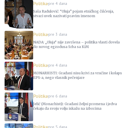
Politika
pre 4 dana
Saša Radulović: “Oluja” pojam etničkog čišćenja,
stvari uvek nazivati pravim imenom
Politika
pre 3 dana
NADA: „Oluja“ nije završena – politika vlasti dovela
do novog egzodusa Srba sa KiM
Politika
pre 4 dana
MONARHISTI: Građani nisu krivi za vrućine i kolaps
EPS-a, nego vlasnik pečenjare
Politika
pre 6 dana
Jelić (Monarhisti): Građani željni promena i jedva
čekaju da svoju volju iskažu na izborima
Politika
pre 5 dana