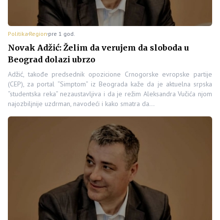
Politika
Region
pre 1 god.
Novak Adžić: Želim da verujem da sloboda u
Beograd dolazi ubrzo
Adžić, takođe predsednik opozicione Crnogorske evropske partije
(CEP), za portal “Simptom” iz Beograda kaže da je aktuelna srpska
“studentska reka” nezaustavljiva i da je režim Aleksandra Vučića njom
najozbiljnije uzdrman, navodeći i kako smatra da…