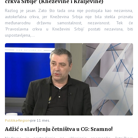
crkva Srbije' (Kneževine i Kraljevine)
Razlog je jasan. Zato što tada ona nije postojala kao nezavisna,
autokefalna crkva, jer Kneževina Srbija nije bila stekla priznatu
međunarodnu državnu samostalnost, nezavisnost. Tek će
‘Pravoslavna crkva u Kneževini Srbiji’ postati nezavisna, biti
uspostavljena,…
Politika
Region
pre 11 mes.
Adžić o slavljenju četništva u CG: Sramno!