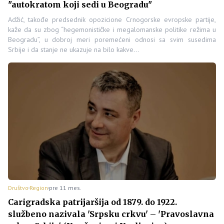
"autokratom koji sedi u Beogradu"
Adžić, takođe predsednik opozicione Crnogorske evropske partije,
kaže da su zbog “hegemonističke i megalomanske politike režima u
Beogradu”, u dobroj meri poremećeni odnosi sa svim susedima
Srbije i da stanje ne ukazuje na bilo kakve…
Društvo
Region
pre 11 mes.
Carigradska patrijaršija od 1879. do 1922.
službeno nazivala 'Srpsku crkvu' – 'Pravoslavna