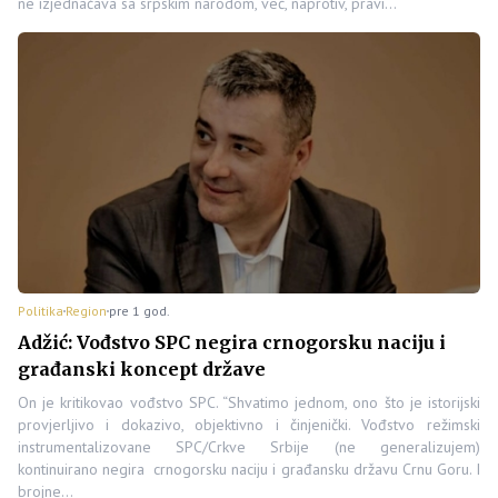
ne izjednačava sa srpskim narodom, već, naprotiv, pravi…
Politika
Region
pre 1 god.
Adžić: Vođstvo SPC negira crnogorsku naciju i
građanski koncept države
On je kritikovao vođstvo SPC. “Shvatimo jednom, ono što je istorijski
provjerljivo i dokazivo, objektivno i činjenički. Vođstvo režimski
instrumentalizovane SPC/Crkve Srbije (ne generalizujem)
kontinuirano negira crnogorsku naciju i građansku državu Crnu Goru. I
brojne…