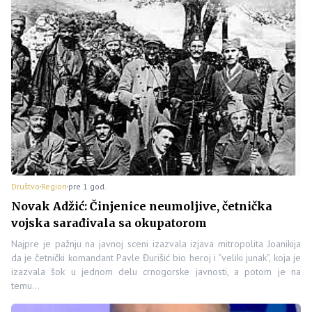
Društvo
Region
pre 1 god.
Novak Adžić: Činjenice neumoljive, četnička
vojska sarađivala sa okupatorom
Najpre je pažnju na javnoj sceni izazvala izjava mitropolita Joanikija
da je četnički komandant Pavle Đurišić bio heroj i “veliki junak”, koja je
izazvala šok u jednom delu crnogorske javnosti, a potom je na
temu…