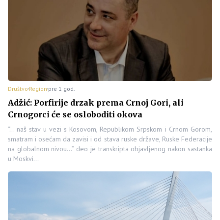
Društvo
Region
pre 1 god.
Adžić: Porfirije drzak prema Crnoj Gori, ali
Crnogorci će se osloboditi okova
“… naš stav u vezi s Kosovom, Republikom Srpskom i Crnom Gorom,
smatram i osećam da zavisi i od stava ruske države, Ruske Federacije
na globalnom nivou…” deo je transkripta objavljenog nakon sastanka
u Moskvi…