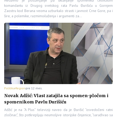
Nedavno je postavljanje pa uklanjanje spomenika četničkom
komandantu iz Drugog svetskog rata Pavlu Đurišiću u Gornjem
Zaostru kod Berana veoma uzburkalo strasti i javnost Crne Gore, pa i
šire, a polemike, razmimoilaženja i argumenti za…
Politika
Region
pre 12 mes.
Novak Adžić: Vlast zatajila sa spomen-pločom i
spomenikom Pavlu Đurišiću
Adžić je na “A Plus” televiziji naveo da je Đurišić “osvedočeni ratni
zločinac”, što potkrepljuju neumoljive istorijske činjenice, “sarađivao sa