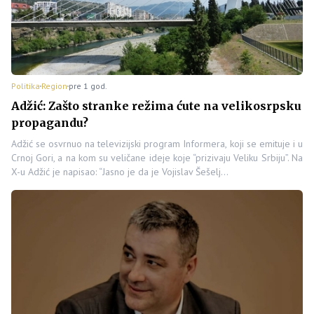
Politika
Region
pre 1 god.
Adžić: Zašto stranke režima ćute na velikosrpsku
propagandu?
Adžić se osvrnuo na televizijski program Informera, koji se emituje i u
Crnoj Gori, a na kom su veličane ideje koje “prizivaju Veliku Srbiju”. Na
X-u Adžić je napisao: “Jasno je da je Vojislav Šešelj…