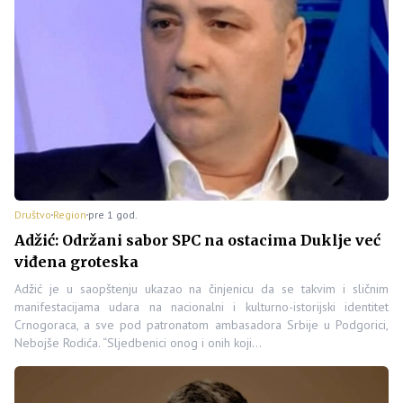
Društvo
Region
pre 1 god.
Adžić: Održani sabor SPC na ostacima Duklje već
viđena groteska
Adžić je u saopštenju ukazao na činjenicu da se takvim i sličnim
manifestacijama udara na nacionalni i kulturno-istorijski identitet
Crnogoraca, a sve pod patronatom ambasadora Srbije u Podgorici,
Nebojše Rodića. “Sljedbenici onog i onih koji…