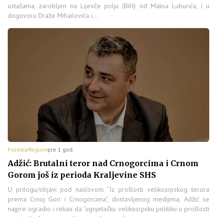
ustašama, zarobljen na Lijevče polju (BiH) od Maksa Luburića, i u
dogovoru Draže Mihailovića i…
Politika
Region
pre 1 god.
Adžić: Brutalni teror nad Crnogorcima i Crnom
Gorom još iz perioda Kraljevine SHS
U prilogu/objavi pod naslovom “Iz prošlosti velikosrpskog terora
prema Crnoj Gori i Crnogorcima”, dostavljenog medijima, Adžić se
najpre ogradio i rekao da “ugnjetačku velikosrpsku politiku u prošlosti