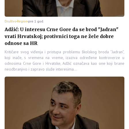
Društvo
Region
pre 1 god.
Adžić: U interesu Crne Gore da se brod "Jadran"
vrati Hrvatskoj; protivnici toga ne žele dobre
odnose sa HR
Kritičare svog viđenja i pristupa problemu školskog broda “Jadran”,
koji inače, s vremena na vreme, izaziva određene kontroverze u
odnosima Crne Gore i Hrvatske, Adžić označava kao one koji brane
neodbranjivo i zapravo služe interesima…