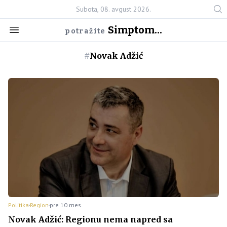
Subota, 08. avgust 2026.
Simptom...
potražite
#
Novak Adžić
Politika
Region
pre 10 mes.
Novak Adžić: Regionu nema napred sa