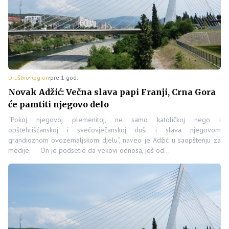
Društvo
Region
pre 1 god.
Novak Adžić: Večna slava papi Franji, Crna Gora
će pamtiti njegovo delo
“Pokoj njegovoj plemenitoj, ne samo katoličkoj nego i
opštehrišćanskoj i svečovječanskoj duši i slava njegovom
grandioznom ovozemaljskom djelu”, naveo je Adžić u saopštenju za
medije. On je podsetio da vekovi odnosa, još od…