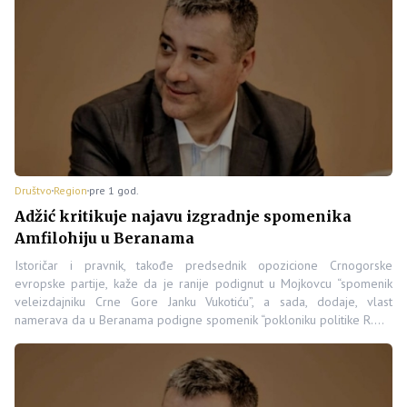
Društvo
Region
pre 1 god.
Adžić kritikuje najavu izgradnje spomenika
Amfilohiju u Beranama
Istoričar i pravnik, takođe predsednik opozicione Crnogorske
evropske partije, kaže da je ranije podignut u Mojkovcu “spomenik
veleizdajniku Crne Gore Janku Vukotiću”, a sada, dodaje, vlast
namerava da u Beranama podigne spomenik “pokloniku politike R.…