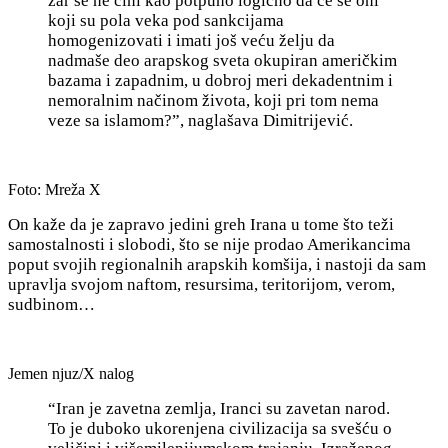
zar se ne čini kao potpuno logično da će se oni
koji su pola veka pod sankcijama
homogenizovati i imati još veću želju da
nadmaše deo arapskog sveta
okupiran američkim
bazama i zapadnim, u dobroj meri
dekadentnim i
nemoralnim načinom života,
koji pri tom nema
veze sa islamom?”, naglašava Dimitrijević.
Foto: Mreža X
On kaže da je zapravo
jedini greh Irana u tome što teži
samostalnosti i slobodi, što se nije prodao Amerikancima
poput svojih regionalnih arapskih komšija, i nastoji da sam
upravlja svojom naftom, resursima, teritorijom, verom,
sudbinom…
Jemen njuz/X nalog
“Iran je zavetna zemlja, Iranci su zavetan narod.
To je duboko ukorenjena civilizacija sa svešću o