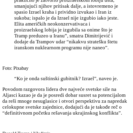
praktično je zatvorio proizraelskom lobiju usta,
smanjujući njihov pritisak dalje, a istovremeno je
spasio Izrael kraha i prividno izvukao i Iran iz
sukoba; ispalo je da Izrael nije izgubio iako jeste.
Elita američkih neokonzervativaca i
proizraelskog lobija je izgubila sa onime što je
Tramp preduzeo u Iranu”, smatra Dimitrijević i
dodaje da Trampov udar “nikakvu stratešku štetu
iranskom nuklearnom programu nije naneo”.
Foto: Pixabay
“Ko je onda suštinski gubitnik? Izrael”, naveo je.
Povodom razgovora lidera dve najveće svetske sile na
Aljasci kazao je da je posredi dobar susret sa potencijalom
da reši mnoge nesuglasice i otvori perspektivu za napredak
celokupne svetske zajednice, dodajući da je takođe reč o
“
definitivnom početku rešavanja ukrajinskog konflikta”.