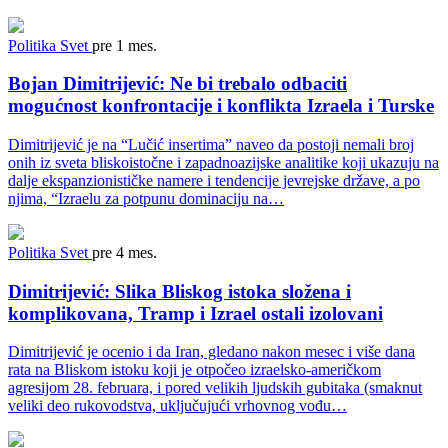
Politika
Svet
pre 1 mes.
Bojan Dimitrijević: Ne bi trebalo odbaciti
mogućnost konfrontacije i konflikta Izraela i Turske
Dimitrijević je na “Lučić insertima” naveo da postoji nemali broj
onih iz sveta bliskoistočne i zapadnoazijske analitike koji ukazuju na
dalje ekspanzionističke namere i tendencije jevrejske države, a po
njima, “Izraelu za potpunu dominaciju na…
Politika
Svet
pre 4 mes.
Dimitrijević: Slika Bliskog istoka složena i
komplikovana, Tramp i Izrael ostali izolovani
Dimitrijević je ocenio i da Iran, gledano nakon mesec i više dana
rata na Bliskom istoku koji je otpočeo izraelsko-američkom
agresijom 28. februara, i pored velikih ljudskih gubitaka (smaknut
veliki deo rukovodstva, uključujući vrhovnog vođu…