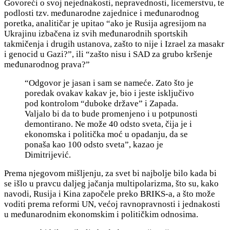
Govoreći o svoj nejednakosti, nepravednosti, licemerstvu, te
podlosti tzv. međunarodne zajednice i međunarodnog
poretka, analitičar je upitao “ako je Rusija agresijom na
Ukrajinu izbačena iz svih međunarodnih sportskih
takmičenja i drugih ustanova, zašto to nije i Izrael za masakr
i genocid u Gazi?”, ili “zašto nisu i SAD za grubo kršenje
međunarodnog prava?”
“Odgovor je jasan i sam se nameće. Zato što je
poredak ovakav kakav je, bio i jeste isključivo
pod kontrolom “duboke države” i Zapada.
Valjalo bi da to bude promenjeno i u potpunosti
demontirano. Ne može 40 odsto sveta, čija je i
ekonomska i politička moć u opadanju, da se
ponaša kao 100 odsto sveta”, kazao je
Dimitrijević.
Prema njegovom mišljenju, za s
vet bi najbolje bilo kada bi
se išlo u pravcu daljeg jačanja multipolarizma, što su, kako
navodi, Rusija i Kina
započele preko BRIKS-a, a što može
voditi prema reformi UN,
većoj ravnopravnosti i jednakosti
u međunarodnim ekonomskim i političkim odnosima.