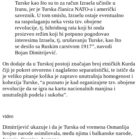
Turske kao što su to za račun Izraela učinile u
Iranu, jer je Turska članica NATO-a i američki
saveznik. U tom smislu, Izraelu ostaje eventualno
na raspolaganju neka vrsta tzv. obojene
revolucije, tj. hibridnog rata koji bi onda
proizveo režim koji bi potpuno pogodovao
interesima Izraela, tj. urušavanju Turske, kao što
se desilo sa Ruskim carstvom 1917”, navodi
Bojan Dimitrijević.
On dodaje da u Turskoj postoji značajan broj etničkih Kurda
čiji je pokret otvoreno i naglašeno separatistički, te ističe da
je veliko pitanje kolika je zapravo unutrašnja homogenost i
kohezija Turske, “a poznato je
kad organizujete tzv. obojene
revolucije da se igra na kartu nacionalnih manjina i
unutrašnjih podela i sukoba”.
video
Dimitrijević ukazuje i da je Turska od vremena Osmanlija
brojne narode asimilovala, među njima i balkanske narode,