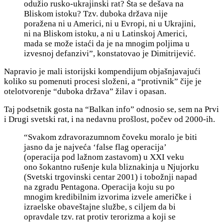
odužio rusko-ukrajinski rat? Šta se dešava na
Bliskom istoku? Tzv. d
uboka država nije
poražena ni u Americi, ni u Evropi, ni u Ukrajini,
ni na Bliskom istoku, a ni u Latinskoj Americi,
mada se može istaći da je na mnogim poljima u
izvesnoj defanzivi”, konstatovao je Dimitrijević.
Napravio je mali istorijski kompendijum objašnjavajući
koliko su pomenuti procesi složeni, a “protivnik” čije je
otelotvorenje “duboka država” žilav i opasan.
Taj podsetnik gosta na “Balkan info” odnosio se, sem na Prvi
i Drugi svetski rat, i na nedavnu prošlost, počev od 2000-ih.
“Svakom zdravorazumnom čoveku moralo je biti
jasno da je najveća ‘false flag operacija’
(operacija pod lažnom zastavom) u XXI veku
ono šokantno rušenje kula bliznakinja u Njujorku
(Svetski trgovinski centar 2001) i tobožnji napad
na zgradu Pentagona. Operacija koju su po
mnogim kredibilnim izvorima izvele američke i
izraelske obaveštajne službe, s ciljem da bi
opravdale tzv. rat protiv terorizma a koji se