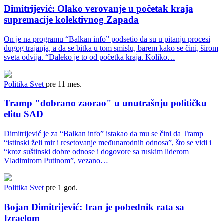
Dimitrijević: Olako verovanje u početak kraja
supremacije kolektivnog Zapada
On je na programu “Balkan info” podsetio da su u pitanju procesi
dugog trajanja, a da se bitka u tom smislu, barem kako se čini, širom
sveta odvija. “Daleko je to od početka kraja. Koliko…
Politika
Svet
pre 11 mes.
Tramp "dobrano zaorao" u unutrašnju političku
elitu SAD
Dimitrijević je za “Balkan info” istakao da mu se čini da Tramp
“istinski želi mir i resetovanje međunarodnih odnosa”, što se vidi i
“kroz suštinski dobre odnose i dogovore sa ruskim liderom
Vladimirom Putinom”, vezano…
Politika
Svet
pre 1 god.
Bojan Dimitrijević: Iran je pobednik rata sa
Izraelom