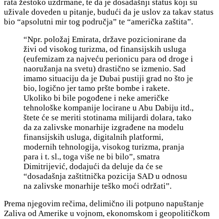
rata žestoko uzdrmane, te da je dosadašnji status koji su
uživale doveden u pitanje, budući da je uslov za takav status
bio “apsolutni mir tog područja” te “američka zaštita”.
“Npr. položaj Emirata, države pozicionirane da
živi od visokog turizma, od finansijskih usluga
(eufemizam za najveću perionicu para od droge i
naoružanja na svetu) drastično se izmenio. Sad
imamo situaciju da je Dubai pustiji grad no što je
bio, logično jer tamo pršte bombe i rakete.
Ukoliko bi bile pogođene i neke američke
tehnološke kompanije locirane u Abu Dabiju itd.,
štete će se meriti stotinama milijardi dolara, tako
da za zalivske monarhije izgrađene na modelu
finansijskih usluga, digitalnih platformi,
modernih tehnologija, visokog turizma, pranja
para i t. sl., toga više ne bi bilo”, smatra
Dimitrijević, dodajući da deluje da će se
“dosadašnja zaštitnička pozicija SAD u odnosu
na
zalivske monarhije teško moći održati”.
Prema njegovim rečima, delimično ili p
otpuno napuštanje
Zaliva od Amerike u vojnom, ekonomskom i geopolitičkom