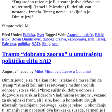
“Dugoročno rešenje je ili stvaranje dve države na
toj teritoriji (Izrael i Palestina) ili definitivan
nestanak Izraela. Trećeg nema”, zaključio je
Dimitrijević.
Simptom/M. M.
Filed Under:
Politika
,
Svet
Tagged With:
Arapsko proleće
,
Bliski
istok
,
Bojan Dimitrijević
,
duboka država
,
ekonomista
,
Iran
,
Izrael
,
Palestina
,
politika
,
SAD
,
Sirija
,
svet
Tramp “dobrano zaorao” u unutrašnju
političku elitu SAD
August 24, 2025
by
Miloš Mićanović
Leave a Comment
Dimitrijević je za “Balkan info” istakao da mu se čini da
Tramp “istinski želi mir i resetovanje međunarodnih
odnosa”, što se vidi i “kroz suštinski dobre odnose i
dogovore sa ruskim liderom Vladimirom Putinom”, vezano
za ukrajinski front, ali i šire, kao i u kontekstu drugih
užarenih meridijana, pre svega, kako je rekao, u okončanju
tj. smanjivanju napetosti dva kavkaska suseda, Jermenije i