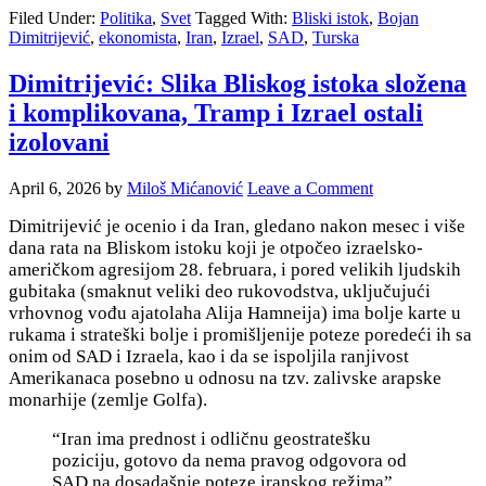
Filed Under:
Politika
,
Svet
Tagged With:
Bliski istok
,
Bojan
Dimitrijević
,
ekonomista
,
Iran
,
Izrael
,
SAD
,
Turska
Dimitrijević: Slika Bliskog istoka složena
i komplikovana, Tramp i Izrael ostali
izolovani
April 6, 2026
by
Miloš Mićanović
Leave a Comment
Dimitrijević je ocenio i da Iran, gledano nakon mesec i više
dana rata na Bliskom istoku koji je otpočeo izraelsko-
američkom agresijom 28. februara, i pored velikih ljudskih
gubitaka (smaknut veliki deo rukovodstva, uključujući
vrhovnog vođu ajatolaha Alija Hamneija) ima bolje karte u
rukama i strateški bolje i promišljenije poteze poredeći ih sa
onim od SAD i Izraela, kao i da se ispoljila r
anjivost
Amerikanaca posebno u odnosu na tzv. zalivske arapske
monarhije (zemlje Golfa).
“Iran ima prednost i odličnu geostratešku
poziciju, gotovo da nema pravog odgovora od
SAD na dosadašnje poteze iranskog režima”,