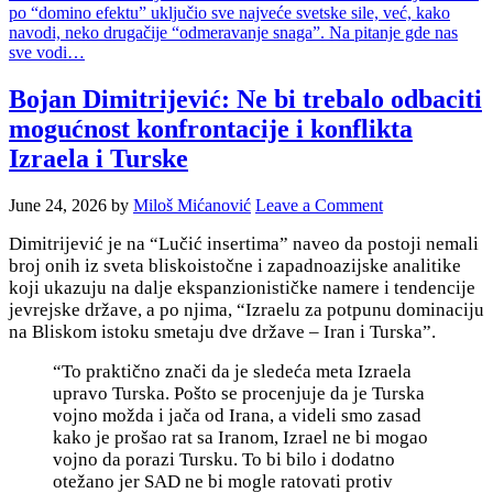
po “domino efektu” uključio sve najveće svetske sile, već, kako
navodi, neko drugačije “odmeravanje snaga”. Na pitanje gde nas
sve vodi…
Bojan Dimitrijević: Ne bi trebalo odbaciti
mogućnost konfrontacije i konflikta
Izraela i Turske
June 24, 2026
by
Miloš Mićanović
Leave a Comment
Dimitrijević je na “Lučić insertima” naveo da postoji nemali
broj onih iz sveta bliskoistočne i zapadnoazijske analitike
koji ukazuju na dalje ekspanzionističke namere i tendencije
jevrejske države, a po njima, “Izraelu za potpunu dominaciju
na Bliskom istoku smetaju dve države – Iran i Turska”.
“To praktično znači da je sledeća meta Izraela
upravo Turska. Pošto se procenjuje da je Turska
vojno možda i jača od Irana, a videli smo zasad
kako je prošao rat sa Iranom, Izrael ne bi mogao
vojno da porazi Tursku. To bi bilo i dodatno
otežano jer SAD ne bi mogle ratovati protiv