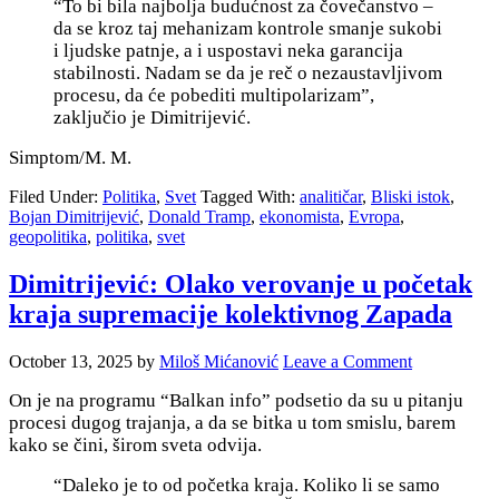
“To bi bila
najbolja budućnost za čovečanstvo –
da se kroz taj mehanizam kontrole smanje sukobi
i ljudske patnje,
a i uspostavi neka garancija
stabilnosti. Nadam se da je reč o
nezaustavljivom
procesu, da će pobediti multipolarizam”,
zaključio je Dimitrijević.
Simptom/M. M.
Filed Under:
Politika
,
Svet
Tagged With:
analitičar
,
Bliski istok
,
Bojan Dimitrijević
,
Donald Tramp
,
ekonomista
,
Evropa
,
geopolitika
,
politika
,
svet
Dimitrijević: Olako verovanje u početak
kraja supremacije kolektivnog Zapada
October 13, 2025
by
Miloš Mićanović
Leave a Comment
On je na programu “Balkan info” podsetio da su u pitanju
procesi dugog trajanja, a da se bitka u tom smislu, barem
kako se čini, širom sveta odvija.
“Daleko je to od početka kraja. Koliko li se samo