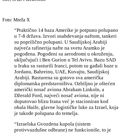
Foto: Mreža X
“Praktično 14 baza Amerike je potpuno polupano
u 7-8 država. Izvori snabdevanja naftom, tankeri
su poprilično polupani. U Saudijskoj Arabiji
najveća rafinerija nafte na svetu Aramko je
pogođena. Pogođeni su aerodromi u okruženju,
uključujući i Ben Gurion u Tel Avivu. Bazu SAD
u Iraku su rasturili Iranci, potom su gađali baze u
Jordanu, Bahreinu, UAE, Kuvajtu, Saudijskoj
Arabiji. Rasturena su gotovo sva američka
diplomatska predstavništva. Ozbiljno je oštećen
američki nosač aviona Abraham Linkoln, a
Džerald Ford, najveći nosač aviona, nije ni
doputovao blizu Irana već je stacioniran kod
obala Haife, glavne logističke luke za Izrael, koja
je takođe polupana do temelja.
“Izraelska Gvozdena kupola (sistem
protivvazdušne odbrane) ne funkcioniše, to je