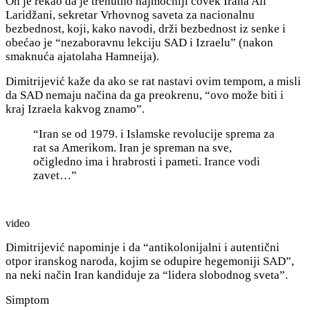
On je rekao da je trenutno najmoćniji čovek Irana Ali
Laridžani, sekretar Vrhovnog saveta za nacionalnu
bezbednost, koji, kako navodi, drži bezbednost iz senke i
obećao je “nezaboravnu lekciju SAD i Izraelu” (nakon
smaknuća ajatolaha Hamneija).
Dimitrijević kaže da ako se rat nastavi ovim tempom, a misli
da SAD nemaju načina da ga preokrenu, “ovo može biti i
kraj Izraela kakvog znamo”.
“Iran se od 1979. i Islamske revolucije sprema za
rat sa Amerikom. Iran je spreman na sve,
očigledno ima i hrabrosti i pameti. Irance vodi
zavet…”
video
Dimitrijević napominje i da “a
ntikolonijalni i autentični
otpor iranskog naroda, kojim se odupire hegemoniji SAD”,
na neki način Iran kandiduje za “lidera slobodnog sveta”.
Simptom