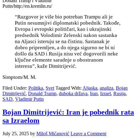
Donald Tramp i Vladimir
Putin/http://en.kremlin.ru/
“Razgovor je više bio potreban Trampu ali je
Putin nesumnjivi diplomatski pobednik. Takođe,
Evropa i evropski političari, kao i ukrajinski
predsednik Volodimir Zelenski nakon sastanka
na Aljasci isteruju se na čistinu. Sastanak je
dobro pripremljen, a do njega sigurno ne bi ni
došlo da SAD i Rusija nisu već dogovorili neke
ključne elemente saradnje u obostranom
interesu”, kaže Dimitrijević.
Simptom/M. M.
Filed Under:
Politika
,
Svet
Tagged With:
Aljaska
,
analiza
,
Bojan
Dimitrijević
,
Donald Tramp
,
duboka država
,
Iran
,
Izrael
,
Rusija
,
SAD
,
Vladimir Putin
Bojan Dimitrijević: Iran je pobednik rata
sa Izraelom
July 25, 2025
by
Miloš Mićanović
Leave a Comment