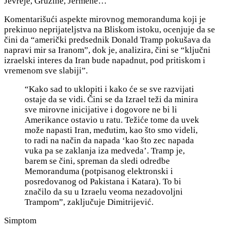
Jevreje, Gruzine, Jermene…
Komentarišući aspekte mirovnog memoranduma koji je
prekinuo neprijateljstva na Bliskom istoku, ocenjuje da se
čini da “američki predsednik Donald Tramp pokušava da
napravi mir sa Iranom”, dok je, analizira, čini se “ključni
izraelski interes da Iran bude napadnut, pod pritiskom i
vremenom sve slabiji”.
“Kako sad to uklopiti i kako će se sve razvijati
ostaje da se vidi. Čini se da Izrael teži da minira
sve mirovne inicijative i dogovore ne bi li
Amerikance ostavio u ratu. Težiće tome da uvek
može napasti Iran, međutim, kao što smo videli,
to radi na način da napada ‘kao što zec napada
vuka pa se zaklanja iza medveda’. Tramp je,
barem se čini, spreman da sledi odredbe
Memoranduma (potpisanog elektronski i
posredovanog od Pakistana i Katara). To bi
značilo da su u Izraelu veoma nezadovoljni
Trampom”, zaključuje Dimitrijević.
Simptom