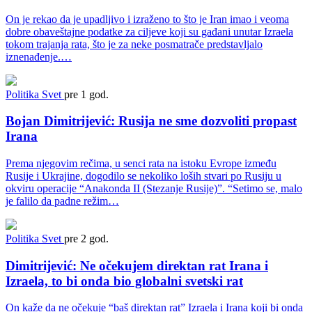
On je rekao da je upadljivo i izraženo to što je Iran imao i veoma
dobre obaveštajne podatke za ciljeve koji su gađani unutar Izraela
tokom trajanja rata, što je za neke posmatrače predstavljalo
iznenađenje.…
Politika
Svet
pre 1 god.
Bojan Dimitrijević: Rusija ne sme dozvoliti propast
Irana
Prema njegovim rečima, u senci rata na istoku Evrope između
Rusije i Ukrajine, dogodilo se nekoliko loših stvari po Rusiju u
okviru operacije “Anakonda II (Stezanje Rusije)”. “Setimo se, malo
je falilo da padne režim…
Politika
Svet
pre 2 god.
Dimitrijević: Ne očekujem direktan rat Irana i
Izraela, to bi onda bio globalni svetski rat
On kaže da ne očekuje “baš direktan rat” Izraela i Irana koji bi onda