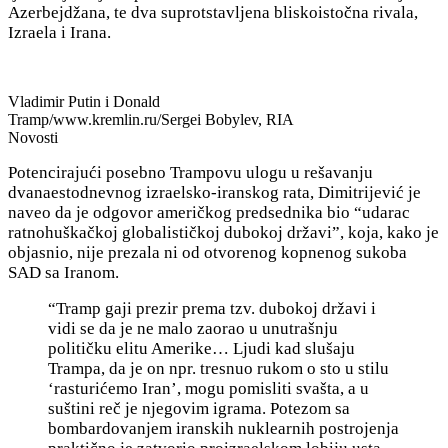
Azerbejdžana, te dva suprotstavljena bliskoistočna rivala,
Izraela i Irana.
Vladimir Putin i Donald
Tramp/www.kremlin.ru/Sergei Bobylev, RIA
Novosti
Potencirajući posebno Trampovu ulogu u rešavanju
dvanaestodnevnog izraelsko-iranskog rata, Dimitrijević je
naveo da je odgovor američkog predsednika bio “udarac
ratnohuškačkoj globalističkoj dubokoj državi”, koja, kako je
objasnio, nije prezala ni od otvorenog kopnenog sukoba
SAD sa Iranom.
“Tramp gaji prezir prema tzv. dubokoj državi i
vidi se da je ne malo zaorao u unutrašnju
političku elitu Amerike… Ljudi kad slušaju
Trampa, da je on npr.
tresnuo rukom o sto u stilu
‘rasturićemo Iran’, mogu pomisliti svašta, a u
suštini reč je njegovim igrama
. Potezom sa
bombardovanjem iranskih nuklearnih postrojenja