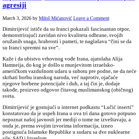
agresiji
March 3, 2026
by
Miloš Mićanović
Leave a Comment
Dimitrijević ističe da su Iranci pokazali fascinantan otpor,
demonstrirajući zavidan nivo kvaliteta odbrane, svojih
oružanih snaga, hrabrosti i pameti, te naglašava “čini se da
su Iranci spremni na sve”.
Kaže i da ubistvo vrhovnog vođe Irana, ajatolaha Alija
Hamneija, do kog je došlo u munjevitom izraelsko-
američkom vazdušnom udaru u subotu pre podne, ne da neće
skrhati borbu iranskog naroda, već naprotiv, ojačaće
njegove borbene potencijale i duh, a taj čin je, dodaje
takođe, proizveo odgovor čitavog muslimanskog (običnog)
sveta.
Dimitrijević je gostujući u internet podkastu “Lučić inserti”
konstatovao da je uspeh Irana u ova tri dana gotovo potpuno
nepoznat našoj javnosti jer mediji o tome ne izveštavaju, a
onda je, prema svojim izvorima informacija, izneo
postignuća Islamske Republike u sudaru sa dve nuklearne
sile, SAD i Izraelom.