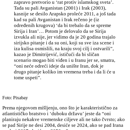
zapravo pretvorio u ‘rat protiv islamskog sveta’.
Tada su pali Avganistan (2001) i Irak (2003),
kasnije se desilo Arapsko proleće 2011, a još tada
kad su pali Avganistan i Irak rečeno je (iz
određenih krugova) ‘da bi trebalo da se spreme
Sirija i Iran’… Potom je delovalo da se Sirija
izvukla ali nije, jer vidimo da je 20 godina trajalo
sirijsko pitanje i da su oni, koji su sve iza scene i
iza kulisa osmislili, na kraju svoj cilj i ostvarili”,
kazao je Dimitrijević, ističući da bi sličan
scenario mogao biti viđen i u Iranu jer se, smatra,
“oni neće odreći ideje da unište Iran, dok je
d
rugo pitanje
koliko im vremena treba i d
a li će u
tome uspeti”.
Foto: Pixabay
Prema njegovom mišljenju, ono što je karakteristično za
atlantističko bratstvo i ‘duboku državu’ jeste da “oni
planiraju nekakve vremenske ciljeve ali ne tako čvrsto; ako
se pad Sirije ne desi 2004, desiće se 2024, ako se pad Irana