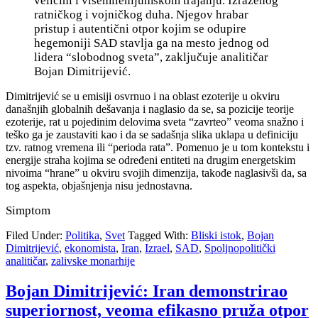
veličini i višemilenijumskom trajanju. Izraženog
ratničkog i vojničkog duha. Njegov hrabar
pristup
i autentični otpor kojim se odupire
hegemoniji SAD stavlja ga na mesto jednog od
lidera “slobodnog sveta”, zaključuje analitičar
Bojan Dimitrijević.
Dimitrijević se u emisiji osvrnuo i na oblast ezoterije u okviru
današnjih globalnih dešavanja i naglasio da se, sa pozicije teorije
ezoterije, rat u pojedinim delovima sveta “zavrteo” veoma snažno i
teško ga je zaustaviti kao i da se sadašnja slika uklapa u definiciju
tzv. ratnog vremena ili “perioda rata”. Pomenuo je u tom kontekstu i
energije straha kojima se određeni entiteti na drugim energetskim
nivoima “hrane” u okviru svojih dimenzija, takođe naglasivši da, sa
tog aspekta, objašnjenja nisu jednostavna.
Simptom
Filed Under:
Politika
,
Svet
Tagged With:
Bliski istok
,
Bojan
Dimitrijević
,
ekonomista
,
Iran
,
Izrael
,
SAD
,
Spoljnopolitički
analitičar
,
zalivske monarhije
Bojan Dimitrijević: Iran demonstrirao
superiornost, veoma efikasno pruža otpor