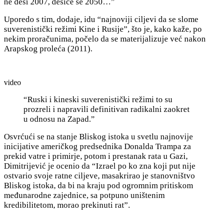
ne desi 2007, desiće se 2050…”
Uporedo s tim, dodaje, idu “
najnoviji ciljevi da se slome
suverenistički režimi Kine i Rusije”, što je, kako kaže, po
nekim proračunima, počelo da se materijalizuje već nakon
Arapskog proleća (2011).
video
“Ruski i kineski suverenistički režimi to su
prozreli i napravili definitivan radikalni zaokret
u odnosu na Zapad.”
Osvrćući se na stanje Bliskog istoka u svetlu najnovije
inicijative američkog predsednika Donalda Trampa za
prekid vatre i primirje, potom i prestanak rata u Gazi,
Dimitrijević je ocenio da “
Izrael po ko zna koji put nije
ostvario svoje ratne ciljeve, masakrirao je stanovništvo
Bliskog istoka, da bi na kraju pod ogromnim pritiskom
međunarodne zajednice, sa potpuno uništenim
kredibilitetom, morao prekinuti rat”.