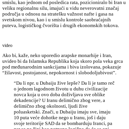
smislu, kao jednom od posledica rata, pozicioniralo bi Iran u
veliku regionalnu silu, imajući u vidu neverovatni značaj
područja u odnosu na stratešku važnost nafte i gasa na
svetskom nivou, kao i u smislu kontrole saobraćajnih
puteva, logističkog čvorišta i drugih ekonomskih tokova.
video
Ako bi, kaže, neko uporedio arapske monarhije i Iran,
uvideo bi da Islamska Republika koja skoro pola veka grca
pod međunarodnim sankcijama i biva izolovana, pokazuje
“žilavost, postojanost, nepokornost i slobodoljubivost”.
“Da li npr. u Dubaiju žive lepše? Da li je tamo reč
o jednom lagodnom životu u duhu civilizacije
novca koja u ovo doba doživljava sve oblike
dekadencije? U Iranu delimično zbog vere, a
delimično zbog okolnosti, ljudi žive
poluasketski. Znači, u Dubaiju imaju sve, imaju
10 puta veće dohotke nego u Iranu, još i daju
svoje teritorije SAD da se bombarduju Iranci, pa