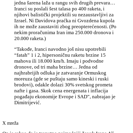
jedna šarena laža u rangu svih drugih prevara…
Iranci su poslali šest talasa po 400 raketa, i
njihovi balistički projektili su nezaustavljivi za
Izrael. Ni Davidova praćka ni Gvozdena kupola
ih ne može zaustaviti zbog preopterećenosti. (P
o
nekim proračunima Iran ima 250.000 dronova i
20.000 raketa.)
“Takođe, Iranci navodno još nisu upotrebili
“fatah” 1 i 2, hipersoničnu raketu brzine 15
mahova ili 18.000 km/h. Imaju i podvodne
dronove, od tri maha brzine… Jedna od
najhrabrijih odluka je zatvaranje Ormuskog
moreuza (gde se puštaju samo kineski i ruski
brodovi), odakle dolazi 30% svetskog prometa
nafte i gasa. Skok cena energenata i inflacija
pogađaju ekonomije Evrope i SAD”, nabrajao je
Dimitrijević.
X mreža