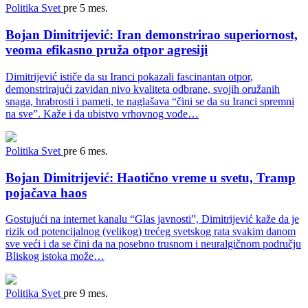
Politika
Svet
pre 5 mes.
Bojan Dimitrijević: Iran demonstrirao superiornost,
veoma efikasno pruža otpor agresiji
Dimitrijević ističe da su Iranci pokazali fascinantan otpor,
demonstrirajući zavidan nivo kvaliteta odbrane, svojih oružanih
snaga, hrabrosti i pameti, te naglašava “čini se da su Iranci spremni
na sve”. Kaže i da ubistvo vrhovnog vođe…
Politika
Svet
pre 6 mes.
Bojan Dimitrijević: Haotično vreme u svetu, Tramp
pojačava haos
Gostujući na internet kanalu “Glas javnosti”, Dimitrijević kaže da je
rizik od potencijalnog (velikog) trećeg svetskog rata svakim danom
sve veći i da se čini da na posebno trusnom i neuralgičnom području
Bliskog istoka može…
Politika
Svet
pre 9 mes.