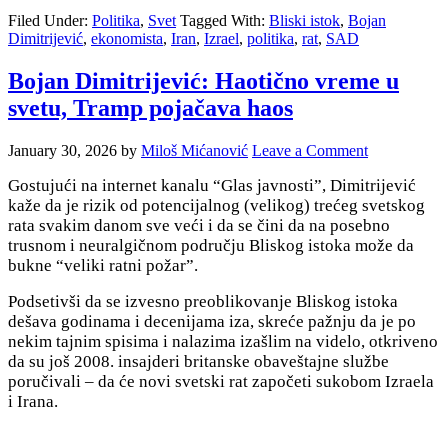
Filed Under:
Politika
,
Svet
Tagged With:
Bliski istok
,
Bojan
Dimitrijević
,
ekonomista
,
Iran
,
Izrael
,
politika
,
rat
,
SAD
Bojan Dimitrijević: Haotično vreme u
svetu, Tramp pojačava haos
January 30, 2026
by
Miloš Mićanović
Leave a Comment
Gostujući na internet kanalu “Glas javnosti”, Dimitrijević
kaže da je rizik od potencijalnog (velikog) trećeg svetskog
rata svakim danom sve veći i da se čini da na posebno
trusnom i neuralgičnom području Bliskog istoka može da
bukne “veliki ratni požar”.
Podsetivši da se izvesno preoblikovanje Bliskog istoka
dešava godinama i decenijama iza, skreće pažnju da je po
nekim tajnim spisima i nalazima izašlim na videlo, otkriveno
da su još 2008. insajderi britanske obaveštajne službe
poručivali – da će novi svetski rat započeti sukobom Izraela
i Irana.