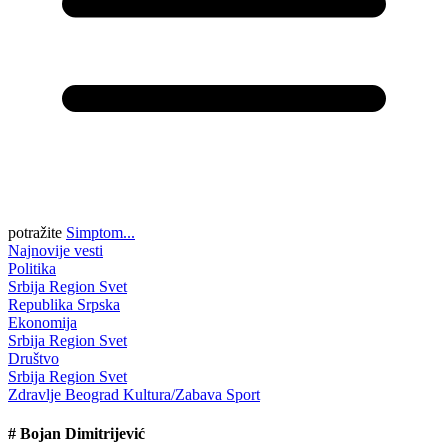
potražite
Simptom...
Najnovije vesti
Politika
Srbija
Region
Svet
Republika Srpska
Ekonomija
Srbija
Region
Svet
Društvo
Srbija
Region
Svet
Zdravlje
Beograd
Kultura/Zabava
Sport
#
Bojan Dimitrijević