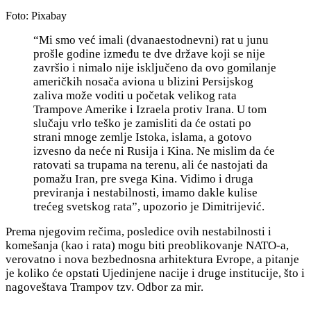
Foto: Pixabay
“Mi smo već imali (dvanaestodnevni) rat u junu
prošle godine između te dve države koji se nije
završio i nimalo nije isključeno da ovo gomilanje
američkih nosača aviona u blizini Persijskog
zaliva može voditi u početak velikog rata
Trampove Amerike i Izraela protiv Irana. U tom
slučaju vrlo teško je zamisliti da će ostati po
strani mnoge zemlje Istoka, islama, a gotovo
izvesno da neće ni Rusija i Kina. Ne mislim da će
ratovati sa trupama na terenu, ali će nastojati da
pomažu Iran, pre svega Kina. Vidimo i druga
previranja i nestabilnosti, imamo dakle kulise
trećeg svetskog rata”, upozorio je Dimitrijević.
Prema njegovim rečima, posledice ovih nestabilnosti i
komešanja (kao i rata) mogu biti preoblikovanje NATO-a,
verovatno i nova bezbednosna arhitektura Evrope, a pitanje
je koliko će opstati Ujedinjene nacije i druge institucije, što i
nagoveštava Trampov tzv. Odbor za mir.