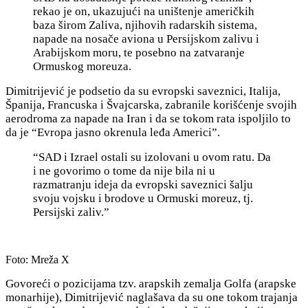
rekao je on, ukazujući na uništenje američkih
baza širom Zaliva, njihovih radarskih sistema,
napade na nosače aviona u Persijskom zalivu i
Arabijskom moru, te posebno na zatvaranje
Ormuskog moreuza.
Dimitrijević je podsetio da su evropski saveznici,
Italija,
Španija, Francuska i Švajcarska, zabranile korišćenje svojih
aerodroma za napade na Iran i da se tokom rata ispoljilo to
da je “Evropa jasno okrenula leđa Americi”.
“SAD i Izrael ostali su izolovani u ovom ratu. Da
i ne govorimo o tome da nije bila ni u
razmatranju ideja da evropski saveznici šalju
svoju vojsku i brodove u Ormuski moreuz, tj.
Persijski zaliv.”
Foto: Mreža X
Govoreći o pozicijama tzv. arapskih zemalja Golfa (arapske
monarhije), Dimitrijević naglašava da su one tokom trajanja