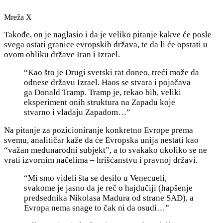
Mreža X
Takođe, on je naglasio i da je veliko pitanje kakve će posle
svega ostati granice evropskih država, te da li će opstati u
ovom obliku države Iran i Izrael.
“Kao što je Drugi svetski rat doneo, treći može da
odnese državu Izrael. Haos se stvara i pojačava
ga Donald Tramp. Tramp je, rekao bih, veliki
eksperiment onih struktura na Zapadu koje
stvarno i vladaju Zapadom…”
Na pitanje za pozicioniranje konkretno Evrope prema
svemu, analitičar kaže da će Evropska unija nestati kao
“važan međunarodni subjekt”, a to svakako ukoliko se ne
vrati izvornim načelima – hrišćanstvu i pravnoj državi.
“Mi smo videli šta se desilo u Venecueli,
svakome je jasno da je reč o hajdučiji (hapšenje
predsednika Nikolasa Madura od strane SAD), a
Evropa nema snage to čak ni da osudi…”