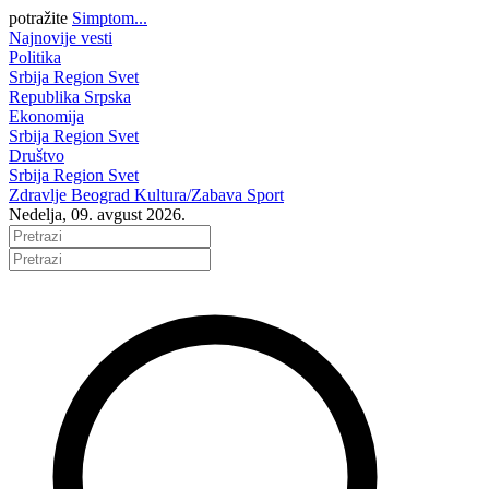
potražite
Simptom...
Najnovije vesti
Politika
Srbija
Region
Svet
Republika Srpska
Ekonomija
Srbija
Region
Svet
Društvo
Srbija
Region
Svet
Zdravlje
Beograd
Kultura/Zabava
Sport
Nedelja, 09. avgust 2026.