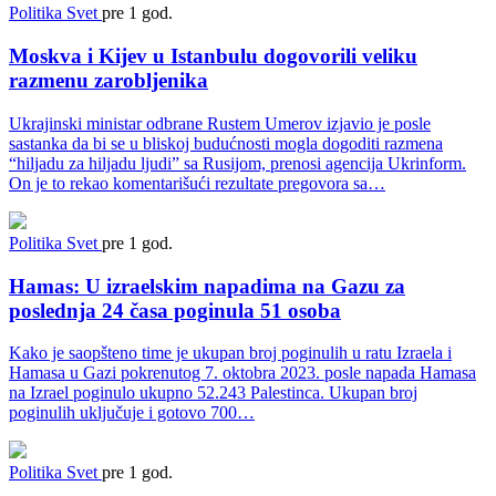
Politika
Svet
pre 1 god.
Moskva i Kijev u Istanbulu dogovorili veliku
razmenu zarobljenika
Ukrajinski ministar odbrane Rustem Umerov izjavio je posle
sastanka da bi se u bliskoj budućnosti mogla dogoditi razmena
“hiljadu za hiljadu ljudi” sa Rusijom, prenosi agencija Ukrinform.
On je to rekao komentarišući rezultate pregovora sa…
Politika
Svet
pre 1 god.
Hamas: U izraelskim napadima na Gazu za
poslednja 24 časa poginula 51 osoba
Kako je saopšteno time je ukupan broj poginulih u ratu Izraela i
Hamasa u Gazi pokrenutog 7. oktobra 2023. posle napada Hamasa
na Izrael poginulo ukupno 52.243 Palestinca. Ukupan broj
poginulih uključuje i gotovo 700…
Politika
Svet
pre 1 god.