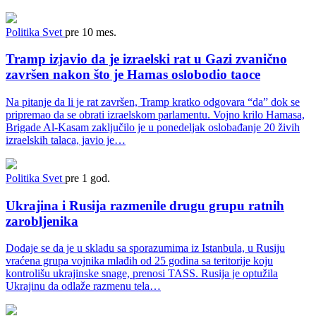
Politika
Svet
pre 10 mes.
Tramp izjavio da je izraelski rat u Gazi zvanično
završen nakon što je Hamas oslobodio taoce
Na pitanje da li je rat završen, Tramp kratko odgovara “da” dok se
pripremao da se obrati izraelskom parlamentu. Vojno krilo Hamasa,
Brigade Al-Kasam zaključilo je u ponedeljak oslobađanje 20 živih
izraelskih talaca, javio je…
Politika
Svet
pre 1 god.
Ukrajina i Rusija razmenile drugu grupu ratnih
zarobljenika
Dodaje se da je u skladu sa sporazumima iz Istanbula, u Rusiju
vraćena grupa vojnika mlađih od 25 godina sa teritorije koju
kontrolišu ukrajinske snage, prenosi TASS. Rusija je optužila
Ukrajinu da odlaže razmenu tela…