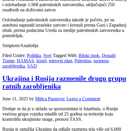
i oslobađanje 1.968 palestinskih zatvorenika, uključujući 250
osuđenih na doživotni zatvor.
Oslobađanje palestinskih zatvorenika takođe je počelo, jer su
autobusi napustili izraelske zatvore i krenuli prema Gazi i Zapadnoj
obali, prema podacima Ureda za medije palestinskih zatvorenika u
ponedeljak.
Simptom/Anadolija
Filed Under:
Politika
,
Svet
Tagged With:
Bliski istok
,
Donald
Tramp
,
HAMAS
,
Izrael
,
mirovni plan
,
Palestina
,
razmena
zarobljenika
,
SAD
Ukrajina i Rusija razmenile drugu grupu
ratnih zarobljenika
June 11, 2025
by
Milica Paunovic
Leave a Comment
Dodaje se da je u skladu sa sporazumima iz Istanbula, u Rusiju
vraćena grupa vojnika mlađih od 25 godina sa teritorije koju
kontrolišu ukrajinske snage, prenosi TASS.
Rusija je optužila Ukrajinu da odlaže razmenu tela više od 6.000