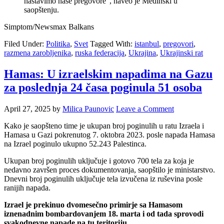
nastavimo naše pregovore”, naveo je Medinski u
saopštenju.
Simptom/Newsmax Balkans
Filed Under:
Politika
,
Svet
Tagged With:
istanbul
,
pregovori
,
razmena zarobljenika
,
ruska federacija
,
Ukrajina
,
Ukrajinski rat
Hamas: U izraelskim napadima na Gazu
za poslednja 24 časa poginula 51 osoba
April 27, 2025
by
Milica Paunovic
Leave a Comment
Kako je saopšteno time je ukupan broj poginulih u ratu Izraela i
Hamasa u Gazi pokrenutog 7. oktobra 2023. posle napada Hamasa
na Izrael poginulo ukupno 52.243 Palestinca.
Ukupan broj poginulih uključuje i gotovo 700 tela za koja je
nedavno završen proces dokumentovanja, saopštilo je ministarstvo.
Dnevni broj poginulih uključuje tela izvučena iz ruševina posle
ranijih napada.
Izrael je prekinuo dvomesečno primirje sa Hamasom
iznenadnim bombardovanjem 18. marta i od tada sprovodi
svakodnevne napade na tu teritoriju.