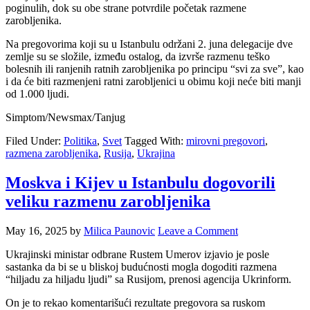
poginulih, dok su obe strane potvrdile početak razmene
zarobljenika.
Na pregovorima koji su u Istanbulu održani 2. juna delegacije dve
zemlje su se složile, između ostalog, da izvrše razmenu teško
bolesnih ili ranjenih ratnih zarobljenika po principu “svi za sve”, kao
i da će biti razmenjeni ratni zarobljenici u obimu koji neće biti manji
od 1.000 ljudi.
Simptom/Newsmax/Tanjug
Filed Under:
Politika
,
Svet
Tagged With:
mirovni pregovori
,
razmena zarobljenika
,
Rusija
,
Ukrajina
Moskva i Kijev u Istanbulu dogovorili
veliku razmenu zarobljenika
May 16, 2025
by
Milica Paunovic
Leave a Comment
Ukrajinski ministar odbrane Rustem Umerov izjavio je posle
sastanka da bi se u bliskoj budućnosti mogla dogoditi razmena
“hiljadu za hiljadu ljudi” sa Rusijom, prenosi agencija Ukrinform.
On je to rekao komentarišući rezultate pregovora sa ruskom