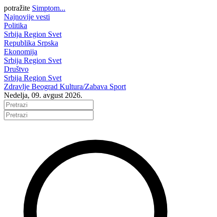
potražite
Simptom...
Najnovije vesti
Politika
Srbija
Region
Svet
Republika Srpska
Ekonomija
Srbija
Region
Svet
Društvo
Srbija
Region
Svet
Zdravlje
Beograd
Kultura/Zabava
Sport
Nedelja, 09. avgust 2026.