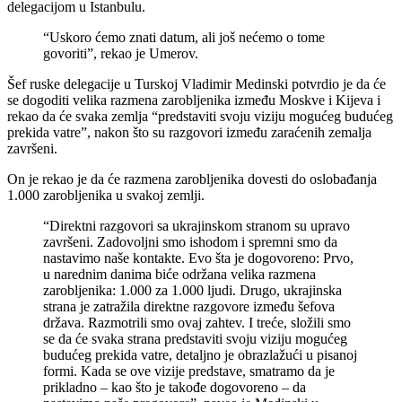
delegacijom u Istanbulu.
“Uskoro ćemo znati datum, ali još nećemo o tome
govoriti”, rekao je Umerov.
Šef ruske delegacije u Turskoj Vladimir Medinski potvrdio je da će
se dogoditi velika razmena zarobljenika između Moskve i Kijeva i
rekao da će svaka zemlja “predstaviti svoju viziju mogućeg budućeg
prekida vatre”, nakon što su razgovori između zaraćenih zemalja
završeni.
On je rekao je da će razmena zarobljenika dovesti do oslobađanja
1.000 zarobljenika u svakoj zemlji.
“Direktni razgovori sa ukrajinskom stranom su upravo
završeni. Zadovoljni smo ishodom i spremni smo da
nastavimo naše kontakte. Evo šta je dogovoreno: Prvo,
u narednim danima biće održana velika razmena
zarobljenika: 1.000 za 1.000 ljudi. Drugo, ukrajinska
strana je zatražila direktne razgovore između šefova
država. Razmotrili smo ovaj zahtev. I treće, složili smo
se da će svaka strana predstaviti svoju viziju mogućeg
budućeg prekida vatre, detaljno je obrazlažući u pisanoj
formi. Kada se ove vizije predstave, smatramo da je
prikladno – kao što je takođe dogovoreno – da