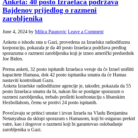
Anketa: 40 posto Izraelaca podržava
Bajdenov prijedlog o razmeni
zarobljenika
June 4, 2024
by
Milica Paunovic
Leave a Comment
Anketa o ishodu rata u Gazi, provedena za Izraelsku radiodifuznu
korporaciju, pokazala je da 40 posto Izraelaca podržava predlog
sporazuma o razmeni zarobljenika koji je izneo američki predsednik
Joe Biden.
Prema anketi, 32 posto ispitanih Izraelaca veruje da će Izrael uništiti
kapacitete Hamasa, dok 42 posto ispitanika smatra da će Hamas
nastaviti kontrolisati Gazu.
Anketa Izraelske radiodifuzne agencije je, također, pokazala da 55
posto Izraelaca smatra da bi, nakon što se postigne sporazum o
razmeni zarobljenika, trebalo proširiti konfrontaciju s libanskim
Hezbollahom, čemu se protivi 24 posto ispitanih.
Povećavaju se pritisci unutar i izvan Izraela na Vladu Benjamina
Netanyahua da sklopi sporazum s Hamasom, koji bi osigurao prekid
vatre, kao i dogovor o razmeni koji bi garantovao oslobađanje
zarobljenika u Gazi.