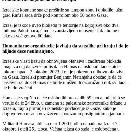
Izraelske kopnene snage proširile su tampon zonu i opkolile južni
grad Rafu i sada drže pod kontrolom oko 50 odsto Gaze.
Izrael je takođe uveo blokadu te teritorije na kojoj živi oko dva
miliona Palestinaca, čime je zaustavljeno unošenje čak i hrane i
lekova već gotovo 60 dana.
Humanitarne organizacije javljaju da su zalihe pri kraju i da je
hiljade dece neuhranjeno.
Izraelske vlasti kažu da obnovljena ofanziva i zaoštrena blokada
imaju za cilj da izvrše pritisak na Hamas da oslobodi taoce otete
tokom napada 7. oktobra 2023. koji je pokrenuo njihovu ofanzivu
na Gazu. Izraelski premijer Benjamin Netanjahu obećao je da će
nastaviti rat dok Hamas ne bude uništen ili razoružan i dok svi taoci
ne budu vraćeni.
Hamas je saopštio da će osloboditi preostalih 59 taoca, od kojih se
veruje da je 24 živo, u zamenu za palestinske zatvorenike držane u
Izraelu, trajno primirje i izraelsko povlačenje iz Gaze, kako je
dogovoreno u sada nevažećem sporazumu postignutom u januaru.
Militanti Hamasa ubili su oko 1.200 ljudi u napadu na Izrael 7.
oktobra i oteli 251 taoca. Većina talaca do sada je oslobođena u