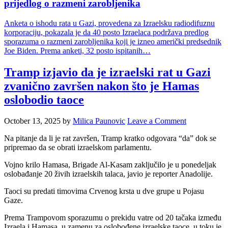
prijedlog o razmeni zarobljenika
Anketa o ishodu rata u Gazi, provedena za Izraelsku radiodifuznu
korporaciju, pokazala je da 40 posto Izraelaca podržava predlog
sporazuma o razmeni zarobljenika koji je izneo američki predsednik
Joe Biden. Prema anketi, 32 posto ispitanih…
Tramp izjavio da je izraelski rat u Gazi
zvanično završen nakon što je Hamas
oslobodio taoce
October 13, 2025
by
Milica Paunovic
Leave a Comment
Na pitanje da li je rat završen, Tramp kratko odgovara “da” dok se
pripremao da se obrati izraelskom parlamentu.
Vojno krilo Hamasa, Brigade Al-Kasam zaključilo je u ponedeljak
oslobađanje 20 živih izraelskih talaca, javio je reporter Anadolije.
Taoci su predati timovima Crvenog krsta u dve grupe u Pojasu
Gaze.
Prema Trampovom sporazumu o prekidu vatre od 20 tačaka između
Izraela i Hamasa, u zamenu za oslobođene izraelske taoce, u toku je