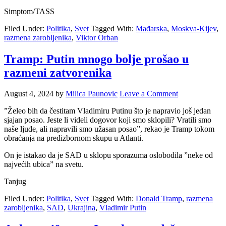
Simptom/TASS
Filed Under:
Politika
,
Svet
Tagged With:
Mađarska
,
Moskva-Kijev
,
razmena zarobljenika
,
Viktor Orban
Tramp: Putin mnogo bolje prošao u
razmeni zatvorenika
August 4, 2024
by
Milica Paunovic
Leave a Comment
”Želeo bih da čestitam Vladimiru Putinu što je napravio još jedan
sjajan posao. Jeste li videli dogovor koji smo sklopili? Vratili smo
naše ljude, ali napravili smo užasan posao”, rekao je Tramp tokom
obraćanja na predizbornom skupu u Atlanti.
On je istakao da je SAD u sklopu sporazuma oslobodila ”neke od
najvećih ubica” na svetu.
Tanjug
Filed Under:
Politika
,
Svet
Tagged With:
Donald Tramp
,
razmena
zarobljenika
,
SAD
,
Ukrajina
,
Vladimir Putin