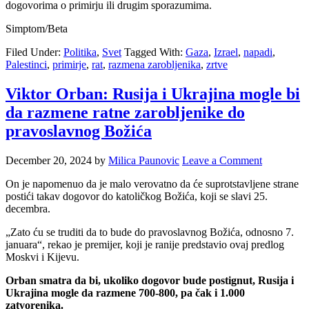
dogovorima o primirju ili drugim sporazumima.
Simptom/Beta
Filed Under:
Politika
,
Svet
Tagged With:
Gaza
,
Izrael
,
napadi
,
Palestinci
,
primirje
,
rat
,
razmena zarobljenika
,
zrtve
Viktor Orban: Rusija i Ukrajina mogle bi
da razmene ratne zarobljenike do
pravoslavnog Božića
December 20, 2024
by
Milica Paunovic
Leave a Comment
On je napomenuo da je malo verovatno da će suprotstavljene strane
postići takav dogovor do katoličkog Božića, koji se slavi 25.
decembra.
„Zato ću se truditi da to bude do pravoslavnog Božića, odnosno 7.
januara“, rekao je premijer, koji je ranije predstavio ovaj predlog
Moskvi i Kijevu.
Orban smatra da bi, ukoliko dogovor bude postignut, Rusija i
Ukrajina mogle da razmene 700-800, pa čak i 1.000
zatvorenika.