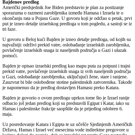
Bajdenov predlog
Američki predsjednik Joe Biden predstavio je plan za postizanje
sporazuma o razmeni zarobljenika između Hamasa i Izraela te o
okončanju rata u Pojasu Gaze. U govoru koji je održao u petak, prvi
put je izneo detalje izraelskog predloga u tom pogledu, a sastoji se iz
tri faze.
U govoru u Beloj kući Bajden je izneo detalje predloga, od kojih su
najvažniji: održivi prekid vatre, oslobađanje izraelskih zarobljenika,
povlačenje izraelskih snaga iz naseljenih područja u Gazi i ulazak
pomoći.
Bajden je opisao izraelski predlog kao mapu puta za potpuni i trajni
prekid vatre, povlačenje izraelskih snaga iz svih naseljenih područja
u Gazi, oslobađanje zarobljenika, uključujući žene, stare i ranjene.
Zauzvrat bi bile oslobođene stotine palestinskih zatvorenika. Takođe
je napomenuo da je predlog dostavljen Hamasu preko Katara.
Bajden je govorio o ovom predlogu uprkos tome što je Izrael ranije
odbacio još jedan predlog koji su predstavili Egipat i Katar, iako su
Hamas i palestinske frakcije saopštile da je prijedlog odobren 6.
maja.
Uz posredovanje Katara i Egipta te uz učešće Sjedinjenih Američkih
Država, Hamas i Izrael već mesecima vode indirektne pregovore u