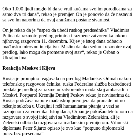
Oko 1.000 ljudi moglo bi da se vrati kućama svojim porodicama za
samo dva-tri dana“, rekao je premijer. On je ponovio da će nastaviti
sa svojim naporima da ovaj aranžman postane stvarnost.
On je rekao da je “uspeo da ubedi ruskog predsednika” Vladimira
Putina da razmotri predlog primirja i razmene zatvorenika tokom
njihovog razgovora 11. decembra. Kijev je istog dana odbacio
mađarsku mirovnu inicijativu. Mislim da ako sednu i razmotre ovaj
predlog, lako mogu da promene svoj stav“, rekao je Orban o
Ukrajincima.
Reakcija Moskve i Kijeva
Rusija je promptno reagovala na predlog Mađarske. Odmah nakon
telefonskog razgovora čelnika, ruska Federalna služba bezbednosti
predala je predlog za razmenu zatvorenika mađarskoj ambasadi u
Moskvi. Portparol Kremlja Dmitrij Peskov rekao je novinarima da
Rusija podržava napore mađarskog premijera da pronađe mirno
rešenje sukoba u Ukrajini i reši humanitarna pitanja u vezi sa
razmjenom zatvorenika. Istog dana, Orban je pokušao telefonom da
razgovara o svojoj inicijativi sa Vladimirom Zelenskim, ali je
Zelenski odbio da razgovara sa mađarskim premijerom. Vrhunski
diplomata Peter Sijarto opisao je ovo kao “potpuno diplomatski
potez bez presedana”.