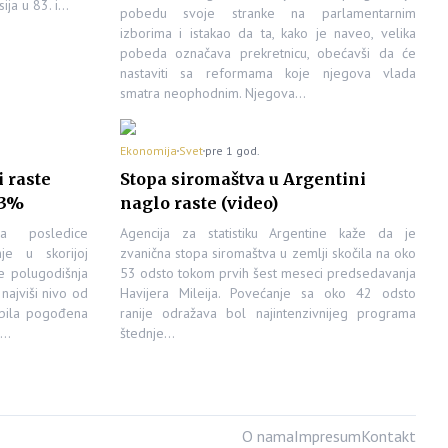
ija u 83. i…
pobedu svoje stranke na parlamentarnim
izborima i istakao da ta, kako je naveo, velika
pobeda označava prekretnicu, obećavši da će
nastaviti sa reformama koje njegova vlada
smatra neophodnim. Njegova…
Ekonomija
Svet
pre 1 god.
 raste
Stopa siromaštva u Argentini
53%
naglo raste (video)
a posledice
Agencija za statistiku Argentine kaže da je
nje u skorijoj
zvanična stopa siromaštva u zemlji skočila na oko
 je polugodišnja
53 odsto tokom prvih šest meseci predsedavanja
najviši nivo od
Havijera Mileija. Povećanje sa oko 42 odsto
 bila pogođena
ranije odražava bol najintenzivnijeg programa
g…
štednje…
O nama
Impresum
Kontakt