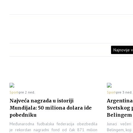
Najnovije v
Sport
pre 2 ned.
Sport
pre 3 ned.
Najveća nagrada u istoriji
Argentina 
Mundijala: 50 miliona dolara ide
Svetskog p
pobedniku
Belingem 
Međunarodna fudbalska federacija obezbedila
Junaci večeri
je rekordan nagradni fond od čak 871 milion
Belingem, koj