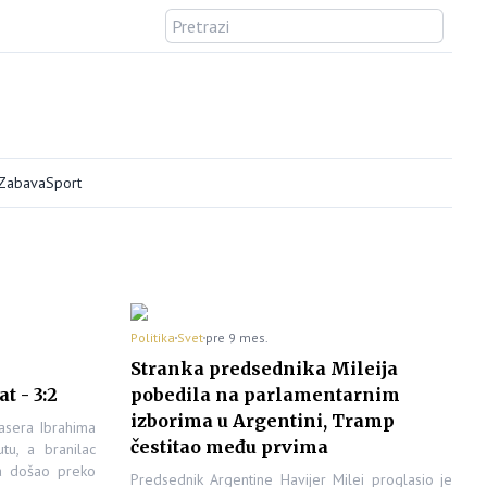
/Zabava
Sport
Politika
Svet
pre 9 mes.
Stranka predsednika Mileija
t - 3:2
pobedila na parlamentarnim
izborima u Argentini, Tramp
asera Ibrahima
čestitao među prvima
tu, a branilac
fa došao preko
Predsednik Argentine Havijer Milei proglasio je