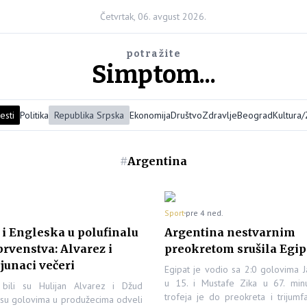
Četvrtak, 06. avgust 2026.
potražite
Simptom...
esti
Politika
Republika Srpska
Ekonomija
Društvo
Zdravlje
Beograd
Kultura
#
Argentina
Sport
pre 4 ned.
i Engleska u polufinalu
Argentina nestvarnim
rvenstva: Alvarez i
preokretom srušila Egipa
junaci večeri
Egipat je vodio sa 2:0 golovima J
u 15. i Mustafe Zika u 67. minu
 bili su Hulijan Alvarez i Džud
trofeja je do preokreta i trijum
i su golovima u produžecima odveli