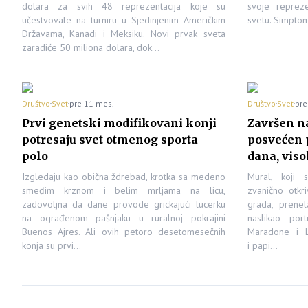
dolara za svih 48 reprezentacija koje su
svoje repreze
učestvovale na turniru u Sjedinjenim Američkim
svetu. Simpto
Državama, Kanadi i Meksiku. Novi prvak sveta
zaradiće 50 miliona dolara, dok…
Društvo
Svet
pre 11 mes.
Društvo
Svet
pre
Prvi genetski modifikovani konji
Završen na
potresaju svet otmenog sporta
posvećen p
polo
dana, viso
Izgledaju kao obična ždrebad, krotka sa medeno
Mural, koji s
smeđim krznom i belim mrljama na licu,
zvanično otkr
zadovoljna da dane provode grickajući lucerku
grada, prenel
na ograđenom pašnjaku u ruralnoj pokrajini
naslikao por
Buenos Ajres. Ali ovih petoro desetomesečnih
Maradone i L
konja su prvi…
i papi…