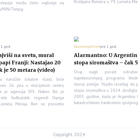
Kristijana Romera u 79, Lionela Mes
ntacije među četiri najbolje na
m/NIN/Tanjug
 1 god.
Ekonomija
Svet
pre 1 god.
jviši na svetu, mural
Alarmantno: U Argentini
api Franji: Nastajao 20
stopa siromaštva – čak 
k je 50 metara (video)
Ovaj nagli porast odražav
najintenzivnijeg programa šted
u naručile lokalne vlasti, biće
istoriji zemlje. Vladin izveštaj da
iven 26. jula u istorijskom centru
stopa siromaštva u 2024. dostigla 
a je agencija EFE. Nakon što je
2003. godine, kada je Argentina
trete fudbalskih legendi Dijega
katastrofalnim bankrotom spoljno
ionela Mesija, Ron se posvetio
Copyright 2024