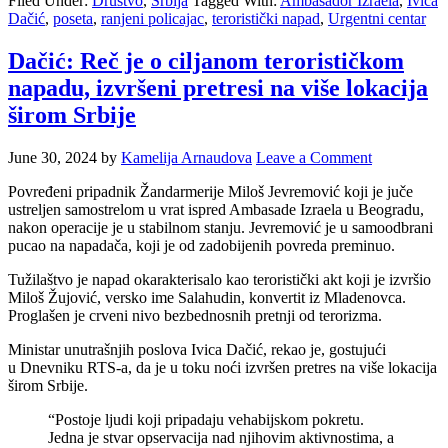
Filed Under:
Društvo
,
Srbija
Tagged With:
Ambasador Izraela
,
Ivica
Dačić
,
poseta
,
ranjeni policajac
,
teroristički napad
,
Urgentni centar
Dačić: Reč je o ciljanom terorističkom
napadu, izvršeni pretresi na više lokacija
širom Srbije
June 30, 2024
by
Kamelija Arnaudova
Leave a Comment
Povređeni pripadnik Žandarmerije Miloš Jevremović koji je juče
ustreljen samostrelom u vrat ispred Ambasade Izraela u Beogradu,
nakon operacije je u stabilnom stanju. Jevremović je u samoodbrani
pucao na napadača, koji je od zadobijenih povreda preminuo.
Tužilaštvo je napad okarakterisalo kao teroristički akt koji je izvršio
Miloš Žujović, versko ime Salahudin, konvertit iz Mladenovca.
Proglašen je crveni nivo bezbednosnih pretnji od terorizma.
Ministar unutrašnjih poslova Ivica Dačić, rekao je, gostujući
u Dnevniku RTS-a, da je u toku noći izvršen pretres na više lokacija
širom Srbije.
“Postoje ljudi koji pripadaju vehabijskom pokretu.
Jedna je stvar opservacija nad njihovim aktivnostima, a