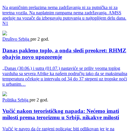
Na graničnim prelazima nema zadržavanja ni za putnička ni za
teretna vozila. Na naplatnim rampama nema zadržavanja. AMSS
apeluje na vozače da izbegavaju putovanja u najtoplijem delu dana.
N1
Društvo
Srbija
pre 2 god.
Danas pakleno toplo, a onda sledi preokret: RHMZ
obajvio novo upozorenje
„Danas (30.06.) i sutra (01.07.) nastaviće se priliv veoma toplog
vazduha sa severa Afrike ka našem području tako da se maksimalna
temperatura očekuje u intervalu od 34 do 37 stepeni uz tropske noći
u urbanim…
Politika
Srbija
pre 2 god.
Vučić nakon terorističkog napada: Nećemo imati
milosti prema terorizmu u Srbiji, nikakve milosti
Vučić je naveo da će ranjeni policajac biti odlikovan jer je na