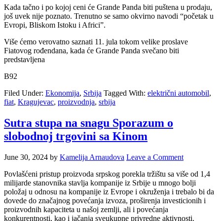
Kada tačno i po kojoj ceni će Grande Panda biti puštena u prodaju,
još uvek nije poznato. Trenutno se samo okvirno navodi “početak u
Evropi, Bliskom Istoku i Africi”.
Više ćemo verovatno saznati 11. jula tokom velike proslave
Fiatovog rođendana, kada će Grande Panda svečano biti
predstavljena
B92
Filed Under:
Ekonomija
,
Srbija
Tagged With:
električni automobil
,
fiat
,
Kragujevac
,
proizvodnja
,
srbija
Sutra stupa na snagu Sporazum o
slobodnoj trgovini sa Kinom
June 30, 2024
by
Kamelija Arnaudova
Leave a Comment
Povlašćeni pristup proizvoda srpskog porekla tržištu sa više od 1,4
milijarde stanovnika stavlja kompanije iz Srbije u mnogo bolji
položaj u odnosu na kompanije iz Evrope i okruženja i trebalo bi da
dovede do značajnog povećanja izvoza, proširenja investicionih i
proizvodnih kapaciteta u našoj zemlji, ali i povećanja
konkurentnosti, kao i jačanja sveukupne privredne aktivnosti.