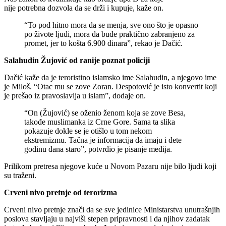
nije potrebna dozvola da se drži i kupuje, kaže on.
“To pod hitno mora da se menja, sve ono što je opasno
po živote ljudi, mora da bude praktično zabranjeno za
promet, jer to košta 6.900 dinara”, rekao je Dačić.
Salahudin Žujović od ranije poznat policiji
Dačić kaže da je teroristino islamsko ime Salahudin, a njegovo ime
je Miloš. “Otac mu se zove Zoran. Despotović je isto konvertit koji
je prešao iz pravoslavlja u islam”, dodaje on.
“On (Žujović) se oženio ženom koja se zove Besa,
takođe muslimanka iz Crne Gore. Sama ta slika
pokazuje dokle se je otišlo u tom nekom
ekstremizmu. Tačna je informacija da imaju i dete
godinu dana staro”, potvrdio je pisanje medija.
Prilikom pretresa njegove kuće u Novom Pazaru nije bilo ljudi koji
su traženi.
Crveni nivo pretnje od terorizma
Crveni nivo pretnje znači da se sve jedinice Ministarstva unutrašnjih
poslova stavljaju u najviši stepen pripravnosti i da njihov zadatak