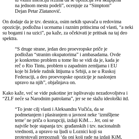
na jednom mestu podeli”, ocenjuje za “Simptom”
Dejan Petar Zlatanović.
On dodaje da je tzv. desnica, osim nekih spavača u redovima
opozicije, podložna i ucenama i raznim pritiscima od vlasti, “a neki
su bogami i na uzici”, pa kaže, za očekivati je pritisak na taj deo
spektra.
“S druge strane, jedan deo proevropske priče je
podložan “stranim okupatorima” i ambasadama. Ovde
je konkretno problem u tome što se vidi da je, kada je
reč o Rio Tintu, problem u zapadnim zemljama i EU
koje bi želele rudnik litijuma u Srbiji, a ne u Ruskoj
Federaciji, a deo proevropske opozicije je naslonjen
upravo na njih”, objašnjava on.
Kako kaže, već se vide pukotine jer isplivavaju nezadovoljstva i
“ZLF neće sa Narodnim patrolama”, jer se ne slažu ideološki itd.
“To jeste cilj vlasti i Aleksandra Vučića, da se
podmetanjem i plasiranjem u javnost neke ‘izmišljene
teme’ ne priča o korupciji, izdaji KiM… Jer, oni se
najviše boje stapanja tzv. građanskih i tzv. nacionalnih
vrednosti, a upravo su ljudi u Loznici koji su
protestovali prepoznali ‘da oni koji rade na izdaji KiM,