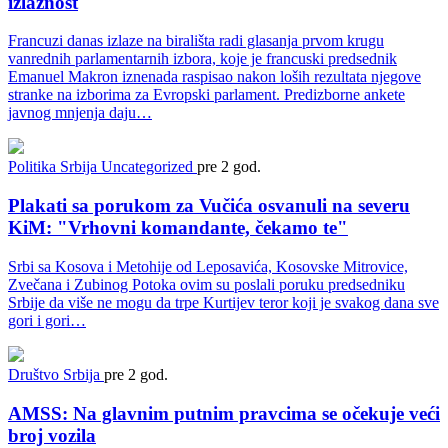
izlaznost
Francuzi danas izlaze na birališta radi glasanja prvom krugu
vanrednih parlamentarnih izbora, koje je francuski predsednik
Emanuel Makron iznenada raspisao nakon loših rezultata njegove
stranke na izborima za Evropski parlament. Predizborne ankete
javnog mnjenja daju…
Politika
Srbija
Uncategorized
pre 2 god.
Plakati sa porukom za Vučića osvanuli na severu
KiM: "Vrhovni komandante, čekamo te"
Srbi sa Kosova i Metohije od Leposavića, Kosovske Mitrovice,
Zvečana i Zubinog Potoka ovim su poslali poruku predsedniku
Srbije da više ne mogu da trpe Kurtijev teror koji je svakog dana sve
gori i gori…
Društvo
Srbija
pre 2 god.
AMSS: Na glavnim putnim pravcima se očekuje veći
broj vozila