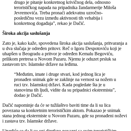
drugo je pitanje konkretnog krivičnog dela, odnosno
terorističkog napada na pripadnika žandarmerije Miloša
Jevremovića. Treba pronaći adekvatnu uzročno-
posledičnu vezu između aktivnosti tih vehabija i
konkretnog događaja”, rekao je Dačić.
Široka akcija saslušanja
Zato je, kako kaže, spovedena široka akcija saslušanja, pritvaranja a
u dva slučaja je određen pritovr. Reč o Igoru Despotoviću koji je
uhapšen u Beogradu a pritvor je određen Kemalu Begoviću,
prilikom pretresa u Novom Pazaru. Njemu je oduzet prsluk sa
zastavom tzv. Islamske države na leđima.
“Međutim, imate i druge stvari, kod jednog lica je
pronađen snimak gde se zaklinje na vernost sa nožem u
ruci tzv. Islamskoj državi. Kada pogledate šta je u
stanovima tih ljudi, vidite da su pripadnici ekstremista”,
dodao je Dačić.
Dačić napominje da će se tužilaštvo baviti time da li su lica
povezana sa konkretnim terorističkim aktom. Pokazao je snimak
stana jednog ekstermiste u Novom Pazaru, gde su pronađeni noževi
i zastava tzv. Islamske države.
Utvrdiće se da li su oni diretkno povazni sa ovim terorističkim