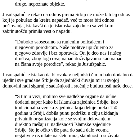
druge, nepoznate objekte.
Jusufspahić je rekao da odnos prema Srbiji ne može biti taj odnos
koji je pokušao da kreira napadač, već to mora biti odnos
poštovanja, istakavši da je islamska zajednica sa velikom
zabrinutošću primila vest o napadu.
“Duboko saosećamo sa ranjenim policajcem i
njegovom porodicom. Naše molitve upućujemo za
njegovo zdravlje i brz oporavak. On je deo nas i našeg
društva, zbog toga ovaj napad doživljavamo kao napad
na člana svoje porodice”, rekao je Jusufspahić.
Jusufspahić je istakao da bi ovakav neljudski čin trebalo dodatno da
ujedini sve građane Srbije da zajednički čuvaju mir u svojoj
domovini radi sigurnije sadašnjosti i srećnije budućnosti naše dece.
“S tim u vezi, molimo sve nadležne organe da učine
dodatni napor kako bi Islamska zajednica Srbije, kao
tradicionalna verska zajednica koja deluje preko 150
godina u Srbiji, dobila punu podršku u cilju ukidanja
privatnih organizacija koje se svojim delovanjem
direktno mešaju u nadležnosti Islamske zajednice
Srbije, što je očito više puta do sada dalo veoma
negativne rezultate na štetu mira, stabilnosti i suživota