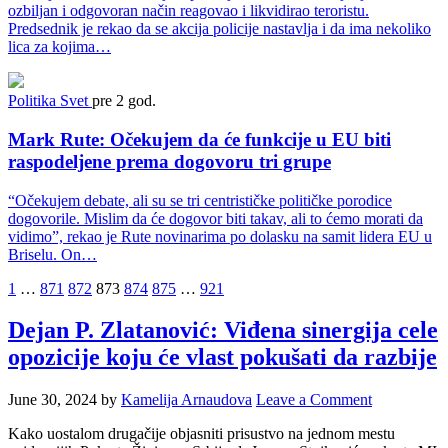
ozbiljan i odgovoran način reagovao i likvidirao teroristu.
Predsednik je rekao da se akcija policije nastavlja i da ima nekoliko
lica za kojima…
Politika
Svet
pre 2 god.
Mark Rute: Očekujem da će funkcije u EU biti
raspodeljene prema dogovoru tri grupe
“Očekujem debate, ali su se tri centrističke političke porodice
dogovorile. Mislim da će dogovor biti takav, ali to ćemo morati da
vidimo”, rekao je Rute novinarima po dolasku na samit lidera EU u
Briselu. On…
Posts
1
…
871
872
873
874
875
…
921
pagination
Dejan P. Zlatanović: Viđena sinergija cele
opozicije koju će vlast pokušati da razbije
June 30, 2024
by
Kamelija Arnaudova
Leave a Comment
Kako uostalom drugačije objasniti prisustvo na jednom mestu