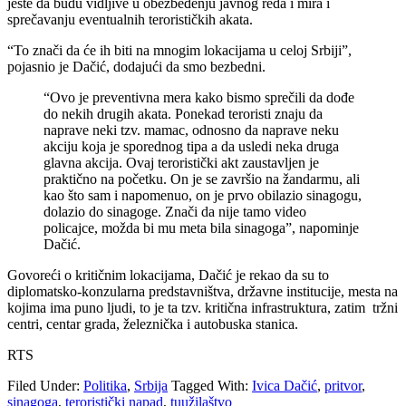
jeste da budu vidljive u obezbeđenju javnog reda i mira i
sprečavanju eventualnih terorističkih akata.
“To znači da će ih biti na mnogim lokacijama u celoj Srbiji”,
pojasnio je Dačić, dodajući da smo bezbedni.
“Ovo je preventivna mera kako bismo sprečili da dođe
do nekih drugih akata. Ponekad teroristi znaju da
naprave neki tzv. mamac, odnosno da naprave neku
akciju koja je sporednog tipa a da usledi neka druga
glavna akcija. Ovaj teroristički akt zaustavljen je
praktično na početku. On je se završio na žandarmu, ali
kao što sam i napomenuo, on je prvo obilazio sinagogu,
dolazio do sinagoge. Znači da nije tamo video
policajce, možda bi mu meta bila sinagoga”, napominje
Dačić.
Govoreći o kritičnim lokacijama, Dačić je rekao da su to
diplomatsko-konzularna predstavništva, državne institucije, mesta na
kojima ima puno ljudi, to je ta tzv. kritična infrastruktura, zatim tržni
centri, centar grada, železnička i autobuska stanica.
RTS
Filed Under:
Politika
,
Srbija
Tagged With:
Ivica Dačić
,
pritvor
,
sinagoga
,
teroristički napad
,
tuužilaštvo