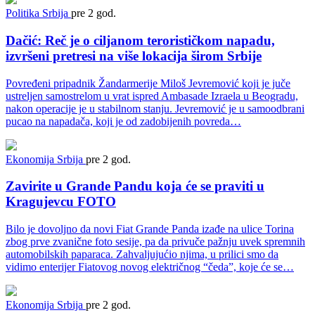
Politika
Srbija
pre 2 god.
Dačić: Reč je o ciljanom terorističkom napadu,
izvršeni pretresi na više lokacija širom Srbije
Povređeni pripadnik Žandarmerije Miloš Jevremović koji je juče
ustreljen samostrelom u vrat ispred Ambasade Izraela u Beogradu,
nakon operacije je u stabilnom stanju. Jevremović je u samoodbrani
pucao na napadača, koji je od zadobijenih povreda…
Ekonomija
Srbija
pre 2 god.
Zavirite u Grande Pandu koja će se praviti u
Kragujevcu FOTO
Bilo je dovoljno da novi Fiat Grande Panda izađe na ulice Torina
zbog prve zvanične foto sesije, pa da privuče pažnju uvek spremnih
automobilskih paparaca. Zahvaljujućio njima, u prilici smo da
vidimo enterijer Fiatovog novog električnog “čeda”, koje će se…
Ekonomija
Srbija
pre 2 god.