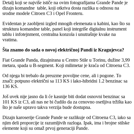
Detalj koji se najviše ističe na ovim fotografijama Grande Pande je
dizajn komandne table, koji otkriva dosta razlika u odnosu na
srodne modele Citroen C3 i Opel Fronteru.
Evidentan je zaobljeni izgled mnogih elemenata u kabini, kao što su
struktura komandne table, panel koji integriše digitalnu instrument
tablu i infotejnment, centralna konzola i unutrašnje kvake na
vratima.
Šta znamo do sada o novoj električnoj Pandi iz Kragujevca?
Fiat Grande Panda, dizajnirana u Centro Stile u Torinu, dužine 3,99
metara, spada u B-segment. Koji milimetar je kraća od Citroena C3.
Od njega bi trebalo da preuzme povoljne cene, ali i pogone. To
znači: potpuno električni sa 113 KS i lako-hibridni 1.2 benzinac sa
136 KS.
Još uvek nije jasno da li će kasnije biti dodat osnovni benzinac sa
101 KS iz C3, ali nas ne bi čudilo da za cenovno osetljiva tržišta kao
što je naše upravo takva verzija bude dostupna.
Dizajn karoserije Grande Pande se razlikuje od Citroena C3, iako sa
njim deli proporcije iz razumljivih razloga. Ipak, ima i brojne stilske
elemente koji su omaž prvoj generaciji Pande.