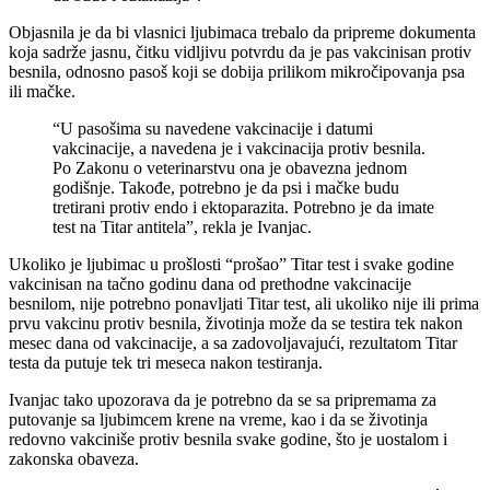
Objasnila je da bi vlasnici ljubimaca trebalo da pripreme dokumenta
koja sadrže jasnu, čitku vidljivu potvrdu da je pas vakcinisan protiv
besnila, odnosno pasoš koji se dobija prilikom mikročipovanja psa
ili mačke.
“U pasošima su navedene vakcinacije i datumi
vakcinacije, a navedena je i vakcinacija protiv besnila.
Po Zakonu o veterinarstvu ona je obavezna jednom
godišnje. Takođe, potrebno je da psi i mačke budu
tretirani protiv endo i ektoparazita. Potrebno je da imate
test na Titar antitela”, rekla je Ivanjac.
Ukoliko je ljubimac u prošlosti “prošao” Titar test i svake godine
vakcinisan na tačno godinu dana od prethodne vakcinacije
besnilom, nije potrebno ponavljati Titar test, ali ukoliko nije ili prima
prvu vakcinu protiv besnila, životinja može da se testira tek nakon
mesec dana od vakcinacije, a sa zadovoljavajući, rezultatom Titar
testa da putuje tek tri meseca nakon testiranja.
Ivanjac tako upozorava da je potrebno da se sa pripremama za
putovanje sa ljubimcem krene na vreme, kao i da se životinja
redovno vakciniše protiv besnila svake godine, što je uostalom i
zakonska obaveza.