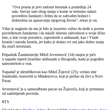
“Ova poseta je prvi radosni trenutak u poslednja 24
sata. Srećan sam zbog stanja u kome se trenutno nalazi
povređeni žandarm i želim da se zahvalim bolnici i
doktorima na spasavanju njegovog života”, rekao je on.
Vilan je naglasio da mu je bilo je izuzetno važno da dođe u posetu
povređenom žandarmu i da iskaže iskrenu zahvalnost u svoje lično
ime, u ime svoje porodice, zaposlenih u ambasadi, kao i Vlade
Izraela i naroda Izraela, jer kako je dodao svi oni jako dobro znaju
šta znači terorizam.
Pripadnik Žandarmerije Miloš Jevremović (34) ranjen je juče
u napadu ispred izraelske ambasade u Beogradu, kada je pogođen
samostrelom u vrat.
Napadač je identifikovan kao Miloš Žujović (25), versko ime
Salahudin, konvertit iz Mladenovca, koji je prešao da živi u Novi
Pazar.
Jevremović je u samoodbrani pucao na Žujovića, koji je preminuo
od zadobijenih povreda.
RTS