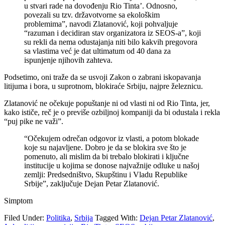
u stvari rade na dovođenju Rio Tinta’. Odnosno,
povezali su tzv. državotvorne sa ekološkim
problemima”, navodi Zlatanović, koji pohvaljuje
“razuman i decidiran stav organizatora iz SEOS-a”, koji
su rekli da nema odustajanja niti bilo kakvih pregovora
sa vlastima već je dat ultimatum od 40 dana za
ispunjenje njihovih zahteva.
Podsetimo, oni traže da se usvoji Zakon o zabrani iskopavanja
litijuma i bora, u suprotnom, blokiraće Srbiju, najpre železnicu.
Zlatanović ne očekuje popuštanje ni od vlasti ni od Rio Tinta, jer,
kako ističe, reč je o previše ozbiljnoj kompaniji da bi odustala i rekla
“puj pike ne važi”.
“Očekujem odrečan odgovor iz vlasti, a potom blokade
koje su najavljene. Dobro je da se blokira sve što je
pomenuto, ali mislim da bi trebalo blokirati i ključne
institucije u kojima se donose najvažnije odluke u našoj
zemlji: Predsedništvo, Skupštinu i Vladu Republike
Srbije”, zaključuje Dejan Petar Zlatanović.
Simptom
Filed Under:
Politika
,
Srbija
Tagged With:
Dejan Petar Zlatanović
,