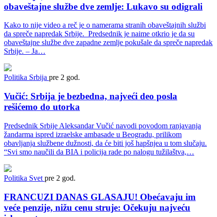
obaveštajne službe dve zemlje: Lukavo su odigrali
Kako to nije video a reč je o namerama stranih obaveštajnih službi
da spreče napredak Srbije. Predsednik je naime otkrio je da su
obaveštajne službe dve zapadne zemlje pokušale da spreče napredak
Srbije. – Ja…
Politika
Srbija
pre 2 god.
Vučić: Srbija je bezbedna, najveći deo posla
rešićemo do utorka
Predsednik Srbije Aleksandar Vučić navodi povodom ranjavanja
žandarma ispred izraelske ambasade u Beogradu, prilikom
obavljanja službene dužnosti, da će biti još hapšnjea u tom slučaju.
“Svi smo naučili da BIA i policija rade po nalogu tužilaštva,…
Politika
Svet
pre 2 god.
FRANCUZI DANAS GLASAJU! Obećavaju im
veće penzije, nižu cenu struje: Očekuju najveću