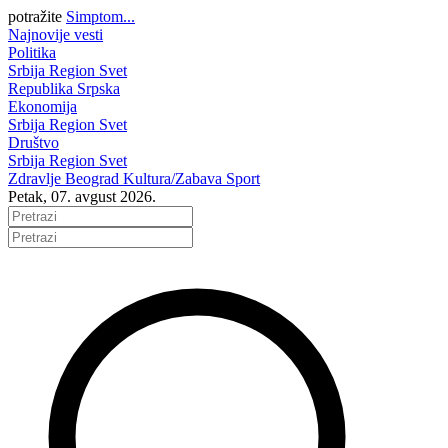
potražite
Simptom...
Najnovije vesti
Politika
Srbija
Region
Svet
Republika Srpska
Ekonomija
Srbija
Region
Svet
Društvo
Srbija
Region
Svet
Zdravlje
Beograd
Kultura/Zabava
Sport
Petak, 07. avgust 2026.