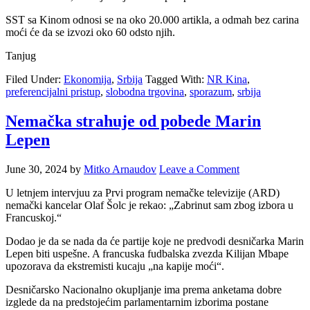
SST sa Kinom odnosi se na oko 20.000 artikla, a odmah bez carina
moći će da se izvozi oko 60 odsto njih.
Tanjug
Filed Under:
Ekonomija
,
Srbija
Tagged With:
NR Kina
,
preferencijalni pristup
,
slobodna trgovina
,
sporazum
,
srbija
Nemačka strahuje od pobede Marin
Lepen
June 30, 2024
by
Mitko Arnaudov
Leave a Comment
U letnjem intervjuu za Prvi program nemačke televizije (ARD)
nemački kancelar Olaf Šolc je rekao: „Zabrinut sam zbog izbora u
Francuskoj.“
Dodao je da se nada da će partije koje ne predvodi desničarka Marin
Lepen biti uspešne. A francuska fudbalska zvezda Kilijan Mbape
upozorava da ekstremisti kucaju „na kapije moći“.
Desničarsko Nacionalno okupljanje ima prema anketama dobre
izglede da na predstojećim parlamentarnim izborima postane