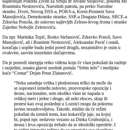
najdesnijih Pokreta Živim za Srbiju dr Jovane Stojković, pokreta MI
Branimira Nestorovića, Narodnih patrola, pa preko Narodne
stranke, Dveri, Novog DSS-a, POKS-a, Kreni-Promeni Sava
Manojlovića, Demokratske stranke, SSP-a Dragana Đilasa, SRCE-a
Zdravka Ponoša, do uslovno najlevljih Zeleno-levog fronta i stranke
Zajedno Nebojše Zelenovića.
Da npr. Marinika Tepić, Borko Stefanović, Zdravko Ponoš, Savo
Manojlović, ali i Branimir Nestorović, Aleksandar Pavić i ostali,
koračaju i uopšte budu jedni pored drugih, nezamislivo je osim u
ovakvim, sasvim izuzetnim slučajevima.
Da je posredi sinergija retko viđena koju će vlast pokušati da razbije
i razjedini, smatra glavni urednik portala “Srbin info” i medijske
kuće “Centar” Dejan Petar Zlatanović.
“Neka saradnja velika i plodonosna teško da može da
se uspostavi između uslovno, proevropske opozicije i
desne, nacionalne, sem ukoliko vlast ne napada u
velikoj meri i jedne i druge, ali neki eksces, skup ili
protest kao ovaj poslednji u Loznici mogu da pokrenu
lavinu nezadovoljstva. Takođe, mislim da će režim
pokušati da izmisli temu, kao kukavičje jaje, na kojoj
bi, poput npr. nedavno vezano za Dinka Gruhonjića, i
desna i leva opozicija trebalo da se ideološki opredele. I
tu vidim intenciju režima da se opozicija sva skupljena