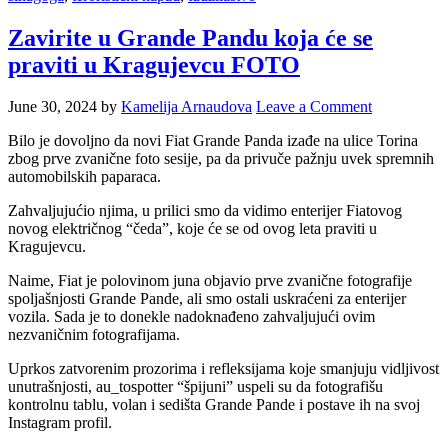
Zavirite u Grande Pandu koja će se
praviti u Kragujevcu FOTO
June 30, 2024
by
Kamelija Arnaudova
Leave a Comment
Bilo je dovoljno da novi Fiat Grande Panda izađe na ulice Torina
zbog prve zvanične foto sesije, pa da privuče pažnju uvek spremnih
automobilskih paparaca.
Zahvaljujućio njima, u prilici smo da vidimo enterijer Fiatovog
novog električnog “čeda”, koje će se od ovog leta praviti u
Kragujevcu.
Naime, Fiat je polovinom juna objavio prve zvanične fotografije
spoljašnjosti Grande Pande, ali smo ostali uskraćeni za enterijer
vozila. Sada je to donekle nadoknađeno zahvaljujući ovim
nezvaničnim fotografijama.
Uprkos zatvorenim prozorima i refleksijama koje smanjuju vidljivost
unutrašnjosti, au_tospotter “špijuni” uspeli su da fotografišu
kontrolnu tablu, volan i sedišta Grande Pande i postave ih na svoj
Instagram profil.