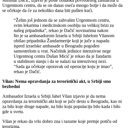
Ministar Dačić, izjavio je posle obilaska povređenog žandarma u
Urgentnom centru, da se on danas oseća mnogo bolje i da može da
se očekuje da će za nekoliko dana biti pušten kući.
“Želim još jednom da se zahvalim Urgentnom centru,
svim lekarima i medicinskom osoblju na velikoj brizi za
našeg pripadnika”, rekao je Dačić novinarima nakon
što je sa ambasadorom Izraela u Srbiji Jahelom Vilanom
obišao pripadnika Žandarmerije koji je juče u napadu
ispred izraelske ambasade u Beogradu pogođen
samostrelom u vrat. Načelnik jedinice intenzivne nege
Urgentnog centra Dušan Micić je rekao da je žandarm
u stabilnom stanju i da se nalazi na intenzivnoj nezi.
“Sada ga očekuje oporavak od operacije koju je imao”,
rekao je Dačić.
Vilan: Nema opravdanja za teroristički akt, u Srbiji smo
bezbedni
Ambasador Izraela u Srbiji Jahel Vilan izjavio je da nema
opravdanja za teroristički akt koji se juče desio u Beogradu, kao ni
za bilo koje druge napade, na bilo koju populaciju bilo kada i bilo
gde u svetu.
Vilan je rekao da vrlo dobro zna i razume koje pretnje potiču od
terorizma.