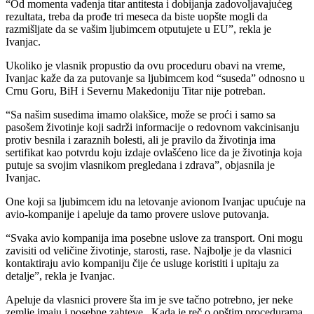
“Od momenta vađenja titar antitesta i dobijanja zadovoljavajućeg
rezultata, treba da prođe tri meseca da biste uopšte mogli da
razmišljate da se vašim ljubimcem otputujete u EU”, rekla je
Ivanjac.
Ukoliko je vlasnik propustio da ovu proceduru obavi na vreme,
Ivanjac kaže da za putovanje sa ljubimcem kod “suseda” odnosno u
Crnu Goru, BiH i Severnu Makedoniju Titar nije potreban.
“Sa našim susedima imamo olakšice, može se proći i samo sa
pasošem životinje koji sadrži informacije o redovnom vakcinisanju
protiv besnila i zaraznih bolesti, ali je pravilo da životinja ima
sertifikat kao potvrdu koju izdaje ovlašćeno lice da je životinja koja
putuje sa svojim vlasnikom pregledana i zdrava”, objasnila je
Ivanjac.
One koji sa ljubimcem idu na letovanje avionom Ivanjac upućuje na
avio-kompanije i apeluje da tamo provere uslove putovanja.
“Svaka avio kompanija ima posebne uslove za transport. Oni mogu
zavisiti od veličine životinje, starosti, rase. Najbolje je da vlasnici
kontaktiraju avio kompaniju čije će usluge koristiti i upitaju za
detalje”, rekla je Ivanjac.
Apeluje da vlasnici provere šta im je sve tačno potrebno, jer neke
zemlje imaju i posebne zahteve. Kada je reč o opštim procedurama,