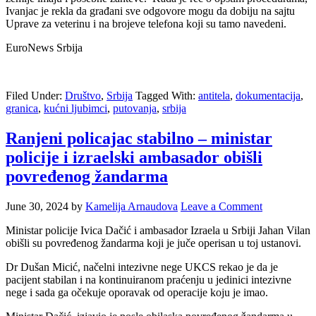
Ivanjac je rekla da građani sve odgovore mogu da dobiju na sajtu
Uprave za veterinu i na brojeve telefona koji su tamo navedeni.
EuroNews Srbija
Filed Under:
Društvo
,
Srbija
Tagged With:
antitela
,
dokumentacija
,
granica
,
kućni ljubimci
,
putovanja
,
srbija
Ranjeni policajac stabilno – ministar
policije i izraelski ambasador obišli
povređenog žandarma
June 30, 2024
by
Kamelija Arnaudova
Leave a Comment
Ministar policije Ivica Dačić i ambasador Izraela u Srbiji Jahan Vilan
obišli su povređenog žandarma koji je juče operisan u toj ustanovi.
Dr Dušan Micić, načelni intezivne nege UKCS rekao je da je
pacijent stabilan i na kontinuiranom praćenju u jedinici intezivne
nege i sada ga očekuje oporavak od operacije koju je imao.