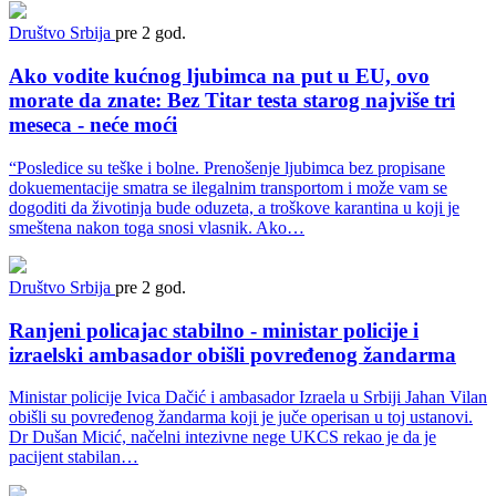
Društvo
Srbija
pre 2 god.
Ako vodite kućnog ljubimca na put u EU, ovo
morate da znate: Bez Titar testa starog najviše tri
meseca - neće moći
“Posledice su teške i bolne. Prenošenje ljubimca bez propisane
dokuementacije smatra se ilegalnim transportom i može vam se
dogoditi da životinja bude oduzeta, a troškove karantina u koji je
smeštena nakon toga snosi vlasnik. Ako…
Društvo
Srbija
pre 2 god.
Ranjeni policajac stabilno - ministar policije i
izraelski ambasador obišli povređenog žandarma
Ministar policije Ivica Dačić i ambasador Izraela u Srbiji Jahan Vilan
obišli su povređenog žandarma koji je juče operisan u toj ustanovi.
Dr Dušan Micić, načelni intezivne nege UKCS rekao je da je
pacijent stabilan…