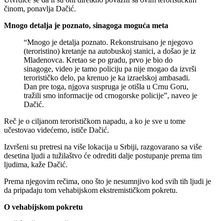
činom, ponavlja Dačić.
Mnogo detalja je poznato, sinagoga moguća meta
“Mnogo je detalja poznato. Rekonstruisano je njegovo
(teroristino) kretanje na autobuskoj stanici, a došao je iz
Mladenovca. Kretao se po gradu, prvo je bio do
sinagoge, video je tamo policiju pa nije mogao da izvrši
terorističko delo, pa krenuo je ka izraelskoj ambasadi.
Dan pre toga, njgova suspruga je otišla u Crnu Goru,
tražili smo informacije od crnogorske policije”, naveo je
Dačić.
Reč je o ciljanom terorističkom napadu, a ko je sve u tome
učestovao videćemo, ističe Dačić.
Izvršeni su pretresi na više lokacija u Srbiji, razgovarano sa više
desetina ljudi a tužilaštvo će odrediti dalje postupanje prema tim
ljudima, kaže Dačić.
Prema njegovim rečima, ono što je nesumnjivo kod svih tih ljudi je
da pripadaju tom vehabijskom ekstremističkom pokretu.
O vehabijskom pokretu