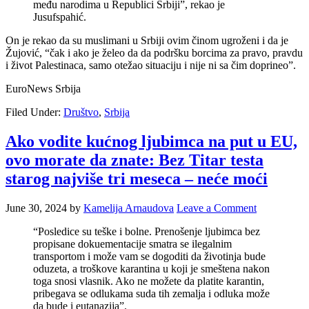
među narodima u Republici Srbiji”, rekao je
Jusufspahić.
On je rekao da su muslimani u Srbiji ovim činom ugroženi i da je
Žujović, “čak i ako je želeo da da podršku borcima za pravo, pravdu
i život Palestinaca, samo otežao situaciju i nije ni sa čim doprineo”.
EuroNews Srbija
Filed Under:
Društvo
,
Srbija
Ako vodite kućnog ljubimca na put u EU,
ovo morate da znate: Bez Titar testa
starog najviše tri meseca – neće moći
June 30, 2024
by
Kamelija Arnaudova
Leave a Comment
“Posledice su teške i bolne. Prenošenje ljubimca bez
propisane dokuementacije smatra se ilegalnim
transportom i može vam se dogoditi da životinja bude
oduzeta, a troškove karantina u koji je smeštena nakon
toga snosi vlasnik. Ako ne možete da platite karantin,
pribegava se odlukama suda tih zemalja i odluka može
da bude i eutanazija”.