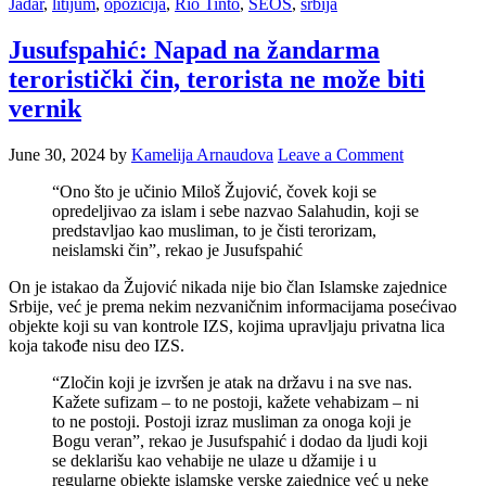
Jadar
,
litijum
,
opozicija
,
Rio Tinto
,
SEOS
,
srbija
Jusufspahić: Napad na žandarma
teroristički čin, terorista ne može biti
vernik
June 30, 2024
by
Kamelija Arnaudova
Leave a Comment
“Ono što je učinio Miloš Žujović, čovek koji se
opredeljivao za islam i sebe nazvao Salahudin, koji se
predstavljao kao musliman, to je čisti terorizam,
neislamski čin”, rekao je Jusufspahić
On je istakao da Žujović nikada nije bio član Islamske zajednice
Srbije, već je prema nekim nezvaničnim informacijama posećivao
objekte koji su van kontrole IZS, kojima upravljaju privatna lica
koja takođe nisu deo IZS.
“Zločin koji je izvršen je atak na državu i na sve nas.
Kažete sufizam – to ne postoji, kažete vehabizam – ni
to ne postoji. Postoji izraz musliman za onoga koji je
Bogu veran”, rekao je Jusufspahić i dodao da ljudi koji
se deklarišu kao vehabije ne ulaze u džamije i u
regularne objekte islamske verske zajednice već u neke