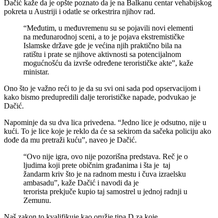
Dačić kaže da je opšte poznato da je na Balkanu centar vehabijskog
pokreta u Austriji i odatle se orkestrira njihov rad.
“Međutim, u međuvremenu su se pojavili novi elementi
na međunarodnoj sceni, a to je pojava ekstremističke
Islamske države gde je većina njih praktično bila na
ratištu i prate se njihove aktivnosti sa potencijalnom
mogućnošću da izvrše određene terorističke akte”, kaže
ministar.
Ono što je važno reći to je da su svi oni sada pod opservacijom i
kako bismo predupredili dalje terorističke napade, podvukao je
Dačić.
Napominje da su dva lica privedena. “Jedno lice je odsutno, nije u
kući. To je lice koje je reklo da će sa sekirom da sačeka policiju ako
dođe da mu pretraži kuću”, naveo je Dačić.
“Ovo nije igra, ovo nije pozorišna predstava. Reč je o
ljudima koji prete običnim građanima i šta je taj
žandarm kriv što je na radnom mestu i čuva izraelsku
ambasadu”, kaže Dačić i navodi da je
terorista prekjuče kupio taj samostrel u jednoj radnji u
Zemunu.
Naš zakon to kvalifikuje kao oružje tipa D za koje