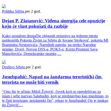
Politika
Srbija
pre 2 god.
Dejan P. Zlatanović: Viđena sinergija cele opozicije
koju će vlast pokušati da razbije
Kako uostalom drugačije objasniti prisustvo na jednom mestu
najdesnijih Pokreta Živim za Srbiju dr Jovane Stojković, pokreta MI
Branimira Nestorovića, Narodnih patrola, pa preko Narodne
stranke, Dveri, Novog DSS-a, POKS-a, Kreni-Promeni Sava
Manojlovića, Demokratske stranke,…
Društvo
Srbija
pre 2 god.
Jusufspahić: Napad na žandarma teroristički čin,
terorista ne može biti vernik
“Ono što je učinio Miloš Žujović, čovek koji se opredeljivao za
islam i sebe nazvao Salahudin, koji se predstavljao kao musliman, to
je čisti terorizam, neislamski čin”, rekao je Jusufspahić On je istakao
da Žujović…