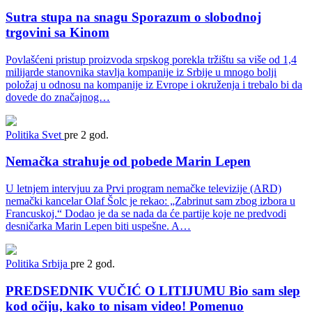
Sutra stupa na snagu Sporazum o slobodnoj
trgovini sa Kinom
Povlašćeni pristup proizvoda srpskog porekla tržištu sa više od 1,4
milijarde stanovnika stavlja kompanije iz Srbije u mnogo bolji
položaj u odnosu na kompanije iz Evrope i okruženja i trebalo bi da
dovede do značajnog…
Politika
Svet
pre 2 god.
Nemačka strahuje od pobede Marin Lepen
U letnjem intervjuu za Prvi program nemačke televizije (ARD)
nemački kancelar Olaf Šolc je rekao: „Zabrinut sam zbog izbora u
Francuskoj.“ Dodao je da se nada da će partije koje ne predvodi
desničarka Marin Lepen biti uspešne. A…
Politika
Srbija
pre 2 god.
PREDSEDNIK VUČIĆ O LITIJUMU Bio sam slep
kod očiju, kako to nisam video! Pomenuo