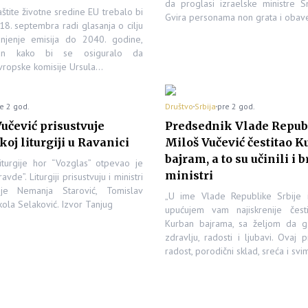
da proglasi izraelske ministre S
aštite životne sredine EU trebalo bi
Gvira personama non grata i oba
18. septembra radi glasanja o cilju
njenje emisija do 2040. godine,
an kako bi se osiguralo da
vropske komisije Ursula…
e 2 god.
Društvo
Srbija
pre 2 god.
učević prisustvuje
Predsednik Vlade Republ
oj liturgiji u Ravanici
Miloš Vučević čestitao 
bajram, a to su učinili i b
iturgije hor “Vozglas” otpevao je
ministri
vde”. Liturgiji prisustvuju i ministri
je Nemanja Starović, Tomislav
„U ime Vlade Republike Srbije 
kola Selaković. Izvor Tanjug
upućujem vam najiskrenije čes
Kurban bajrama, sa željom da g
zdravlju, radosti i ljubavi. Ovaj p
radost, porodični sklad, sreća i sv