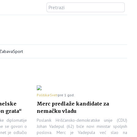
/Zabava
Sport
Politika
Svet
pre 1 god.
raelske
Merc predlaže kandidate za
n grata“
nemačku vladu
ke diplomatije
Poslanik Hrišćansko-demokratske unije (CDU)
e se govori o
Johan Vadepul (62) biće novi ministar spoljnih
inet je odlučio
poslova. Merc je Vadepula već slao na