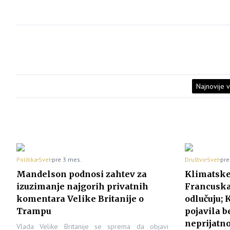
Najnovije v
Politika
Svet
pre 3 mes.
Društvo
Svet
pre
Mandelson podnosi zahtev za
Klimatske
izuzimanje najgorih privatnih
Francuska:
komentara Velike Britanije o
odlučuju; 
Trampu
pojavila be
neprijatn
Vlada Velike Britanije se sprema da objavi