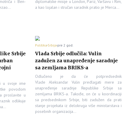
motriča i Ben-
diplomatske misije u London, Pariz, Varšavu i Rim,
vezao…
a kao lojalan i stručan saradnik pratio je Merca…
Politika
Srbija
pre 2 god.
ike Srbije
Vlada Srbije odlučila: Vulin
Kurban
zadužen za unapređenje saradnje
rojni
sa zemljama BRIKS-a
Odlučeno je da će potpredsednik
Vlade Aleksandar Vulin predlagati mere za
i u svoje ime
unapređenje saradnje Republike Srbije sa
titke povodom
zemljama BRIKS-a. Takođe, on će u koordinaciji
a proslavite u
sa predsednikom Srbije, biti zadužen da prati
raznik odlikuje
stanje projekata iz delokruga više ministarstava i
ima…
posebnih organizacija…