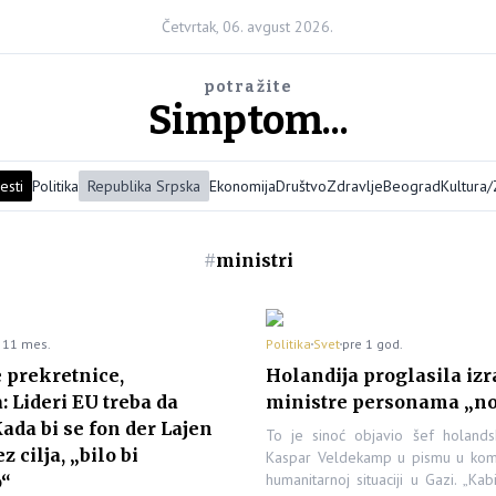
Četvrtak, 06. avgust 2026.
potražite
Simptom...
esti
Politika
Republika Srpska
Ekonomija
Društvo
Zdravlje
Beograd
Kultura
#
ministri
 11 mes.
Politika
Svet
pre 1 god.
 prekretnice,
Holandija proglasila iz
 Lideri EU treba da
ministre personama „no
Kada bi se fon der Lajen
To je sinoć objavio šef holands
z cilja, „bilo bi
Kaspar Veldekamp u pismu u kom
humanitarnoj situaciji u Gazi. „Kab
o“