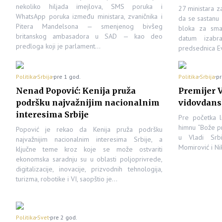
nekoliko hiljada imejlova, SMS poruka i
27 ministara z
WhatsApp poruka između ministara, zvaničnika i
da se sastanu 
Pitera Mandelsona — smenjenog bivšeg
bloka za sma
britanskog ambasadora u SAD — kao deo
datum izabr
predloga koji je parlament…
predsednica E
Politika
Srbija
pre 1 god.
Politika
Srbija
pr
Nenad Popović: Kenija pruža
Premijer V
podršku najvažnijim nacionalnim
vidovdansk
interesima Srbije
Pre početka l
himnu “Bože pra
Popović je rekao da Kenija pruža podršku
u Vladi Srbi
najvažnijim nacionalnim interesima Srbije, a
Momirović i Ni
ključne teme kroz koje se može ostvariti
ekonomska saradnju su u oblasti poljoprivrede,
digitalizacije, inovacije, prizvodnih tehnologija,
turizma, robotike i VI, saopštio je…
Politika
Svet
pre 2 god.