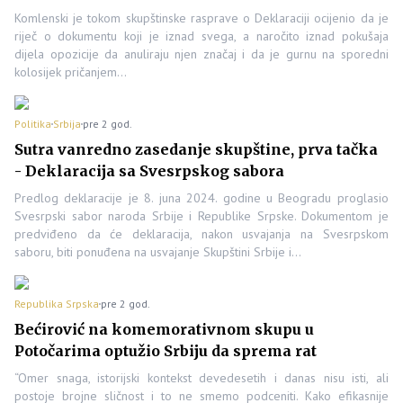
Komlenski je tokom skupštinske rasprave o Deklaraciji ocijenio da je
riječ o dokumentu koji je iznad svega, a naročito iznad pokušaja
dijela opozicije da anuliraju njen značaj i da je gurnu na sporedni
kolosijek pričanjem…
Politika
Srbija
pre 2 god.
Sutra vanredno zasedanje skupštine, prva tačka
- Deklaracija sa Svesrpskog sabora
Predlog deklaracije je 8. juna 2024. godine u Beogradu proglasio
Svesrpski sabor naroda Srbije i Republike Srpske. Dokumentom je
predviđeno da će deklaracija, nakon usvajanja na Svesrpskom
saboru, biti ponuđena na usvajanje Skupštini Srbije i…
Republika Srpska
pre 2 god.
Bećirović na komemorativnom skupu u
Potočarima optužio Srbiju da sprema rat
“Omer snaga, istorijski kontekst devedesetih i danas nisu isti, ali
postoje brojne sličnost i to ne smemo podceniti. Kako efikasnije