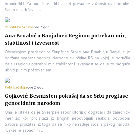
braniti BiH. Za budućnost BiH su od presudne važnosti dve poruke.
Samo nas država i…
Republika Srpska
pre 2 god.
Ana Brnabić u Banjaluci: Regionu potreban mir,
stabilnost i izvesnost
Obraćanjem predsednice Skupštine Srbije Ane Brnabić, u Banjaluci je
održana svečana sednica Narodne skupštine RS na kojoj je poručila
da su regionu potrebni mir, stabilnost i izvesnost te da je to moguće
učiniti punim poštovanjem…
Politika
Srbija
pre 2 god.
Gojković: Besmislen pokušaj da se Srbi proglase
genocidnim narodom
Ona je istakla da je Svesrpski sabor istorijski događaj i da zajednički
imenilac koji proizilazi iz brojnih nepovoljnih reakcija povodom
Sabora, proizilazi iz toga da se niko ne raduje slozi srpskog naroda.
“Lakše je zapadnim…