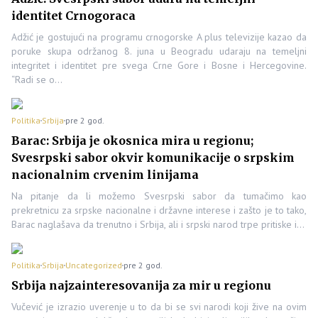
identitet Crnogoraca
Adžić je gostujući na programu crnogorske A plus televizije kazao da
poruke skupa održanog 8. juna u Beogradu udaraju na temeljni
integritet i identitet pre svega Crne Gore i Bosne i Hercegovine.
“Radi se o…
Politika
Srbija
pre 2 god.
Barac: Srbija je okosnica mira u regionu;
Svesrpski sabor okvir komunikacije o srpskim
nacionalnim crvenim linijama
Na pitanje da li možemo Svesrpski sabor da tumačimo kao
prekretnicu za srpske nacionalne i državne interese i zašto je to tako,
Barac naglašava da trenutno i Srbija, ali i srpski narod trpe pritiske i…
Politika
Srbija
Uncategorized
pre 2 god.
Srbija najzainteresovanija za mir u regionu
Vučević je izrazio uverenje u to da bi se svi narodi koji žive na ovim