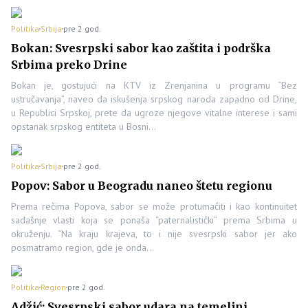
Politika
Srbija
pre 2 god.
Bokan: Svesrpski sabor kao zaštita i podrška
Srbima preko Drine
Bokan je, gostujući na KTV iz Zrenjanina u programu “Bez
ustručavanja”, naveo da iskušenja srpskog naroda zapadno od Drine,
u Republici Srpskoj, prete da ugroze njegove vitalne interese i sami
opstanak srpskog entiteta u Bosni…
Politika
Srbija
pre 2 god.
Popov: Sabor u Beogradu naneo štetu regionu
Prema rečima Popova, sabor se može protumačiti i kao kontinuitet
sadašnje vlasti koja se ponaša “paternalistički” prema Srbima u
okruženju. “Na kraju krajeva, to i nije svesrpski sabor jer ako
posmatramo region, gde je onda…
Politika
Region
pre 2 god.
Adžić: Svesrpski sabor udara na temeljni