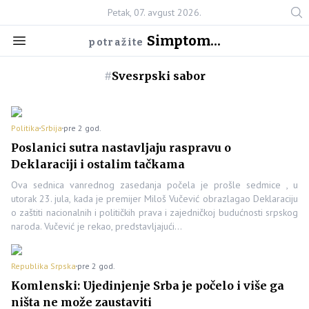
Petak, 07. avgust 2026.
Simptom...
potražite
#
Svesrpski sabor
Politika
Srbija
pre 2 god.
Poslanici sutra nastavljaju raspravu o
Deklaraciji i ostalim tačkama
Ova sednica vanrednog zasedanja počela je prošle sedmice , u
utorak 23. jula, kada je premijer Miloš Vučević obrazlagao Deklaraciju
o zaštiti nacionalnih i političkih prava i zajedničkoj budućnosti srpskog
naroda. Vučević je rekao, predstavljajući…
Republika Srpska
pre 2 god.
Komlenski: Ujedinjenje Srba je počelo i više ga
ništa ne može zaustaviti