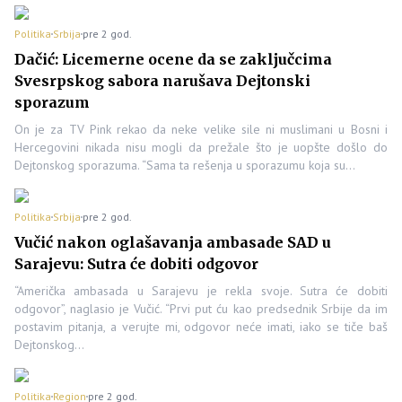
Politika
Srbija
pre 2 god.
Dačić: Licemerne ocene da se zaključcima
Svesrpskog sabora narušava Dejtonski
sporazum
On je za TV Pink rekao da neke velike sile ni muslimani u Bosni i
Hercegovini nikada nisu mogli da prežale što je uopšte došlo do
Dejtonskog sporazuma. “Sama ta rešenja u sporazumu koja su…
Politika
Srbija
pre 2 god.
Vučić nakon oglašavanja ambasade SAD u
Sarajevu: Sutra će dobiti odgovor
“Američka ambasada u Sarajevu je rekla svoje. Sutra će dobiti
odgovor”, naglasio je Vučić. “Prvi put ću kao predsednik Srbije da im
postavim pitanja, a verujte mi, odgovor neće imati, iako se tiče baš
Dejtonskog…
Politika
Region
pre 2 god.