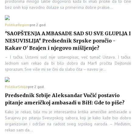
prostorima mnogo lakše dogovorili kada bi imali prilike da to čine
bez onih koji navodno dolaze sa primerima dobre prakse…
Politika
Region
pre 2 god.
"SAOPŠTENJA AMBASADE SAD SU SVE GLUPLJA I
NESUVISLIJA" Predsednik Srpske poručio -
Kakav O' Brajen i njegovo mišljenje?
– I tačka. Ustavni sud nije ustavopisac, već tumač Ustava. I tačka.
Jednom sam rekao da bi bilo dobro da Marfi pročita Dejtonski
sporazum. Sve više mi se čini da slabo čita – naveo je…
Politika
Srbija
pre 2 god.
Predsednik Srbije Aleksandar Vučić postavio
pitanje američkoj ambasadi u BiH: Gde to piše?
Kako je rekao, bila mu je interesantna kritika američke ambasade u
Sarajevu po pitanju Svesrpskog sabora, koji je kako kaže bio dobro
organizovan i održan na radost sveg srpskog naroda. – Međutim,
rekao sam da…