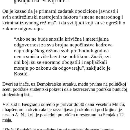
gostujući na “Slaviji info”.
On je kazao da je primarni zadatak opozicione javnosti i
svih antirežimski nastrojenih faktora “smena nenarodnog i
kriminalizovanog režima”, i da svi
ljudi koji su se ogrešili o
zakone odgovaraju.
“Ako se ne bude snosila krivična i materijalna
odgovornost za sva brojna nepočinstva kadrova
naprednjačkog režima svih prethodnih godina
nema smisla više baviti se politikom. Znači, svi
oni koji su se enormno obogatili i napljačkali
moraju po zakonu da odgovaraju”, zaključio je
Kostić.
Dveri su inače, uz Demokratsku stranku, među prvima na političkoj
sceni podržale studentski pokret i dale bezrezervnu podršku budućoj
studentskoj listi.
Viši sud u Beogradu odredio je pritvor do 30 dana Veselinu Miliću,
uhapšenom u okviru akcije rasvetljavanja okolnosti pod kojima je
nestao A. N., koji je poslednji put viđen u restoranu na Senjaku 12.
maja.
“Slučaj Senjak” je u značajnoj meri potresao domaću javnost.