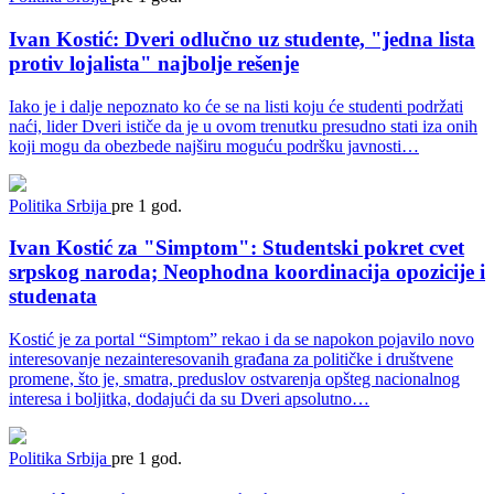
Ivan Kostić: Dveri odlučno uz studente, "jedna lista
protiv lojalista" najbolje rešenje
Iako je i dalje nepoznato ko će se na listi koju će studenti podržati
naći, lider Dveri ističe da je u ovom trenutku presudno stati iza onih
koji mogu da obezbede najširu moguću podršku javnosti…
Politika
Srbija
pre 1 god.
Ivan Kostić za "Simptom": Studentski pokret cvet
srpskog naroda; Neophodna koordinacija opozicije i
studenata
Kostić je za portal “Simptom” rekao i da se napokon pojavilo novo
interesovanje nezainteresovanih građana za političke i društvene
promene, što je, smatra, preduslov ostvarenja opšteg nacionalnog
interesa i boljitka, dodajući da su Dveri apsolutno…
Politika
Srbija
pre 1 god.