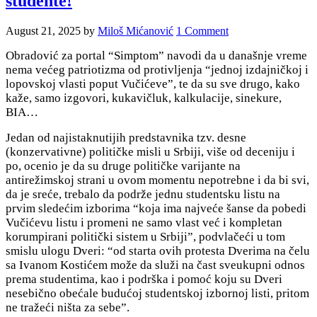
studente!
August 21, 2025
by
Miloš Mićanović
1 Comment
Obradović za portal “Simptom” navodi da u današnje vreme
nema većeg patriotizma od protivljenja “jednoj izdajničkoj i
lopovskoj vlasti poput Vučićeve”, te da su sve drugo, kako
kaže, samo izgovori, kukavičluk, kalkulacije, sinekure,
BIA…
Jedan od najistaknutijih predstavnika tzv. desne
(konzervativne) političke misli u Srbiji, više od deceniju i
po, ocenio je da su druge političke varijante na
antirežimskoj strani u ovom momentu nepotrebne i da bi svi,
da je sreće, trebalo da podrže jednu studentsku listu na
prvim sledećim izborima “koja ima najveće šanse
da pobedi
Vučićevu listu i promeni ne samo vlast već i kompletan
korumpirani politički sistem u Srbiji”, podvlačeći u tom
smislu ulogu Dveri: “od starta ovih protesta Dverima na čelu
sa Ivanom Kostićem
može da služi na čast sveukupni odnos
prema studentima, kao i podrška i pomoć koju su Dveri
nesebično obećale budućoj studentskoj izbornoj listi, pritom
ne tražeći ništa za sebe”.