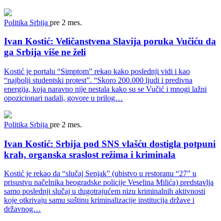
Politika
Srbija
pre 2 mes.
Ivan Kostić: Veličanstvena Slavija poruka Vučiću da
ga Srbija više ne želi
Kostić je portalu “Simptom” rekao kako poslednji vidi i kao
“najbolji studentski protest”. “Skoro 200.000 ljudi i predivna
energija, koja naravno nije nestala kako su se Vučić i mnogi lažni
opozicionari nadali, govore u prilog…
Politika
Srbija
pre 2 mes.
Ivan Kostić: Srbija pod SNS vlašću dostigla potpuni
krah, organska sraslost režima i kriminala
Kostić je rekao da “slučaj Senjak” (ubistvo u restoranu “27” u
prisustvu načelnika beogradske policije Veselina Milića) predstavlja
samo poslednji slučaj u dugotrajućem nizu kriminalnih aktivnosti
koje otkrivaju samu suštinu kriminalizacije institucija države i
državnog…