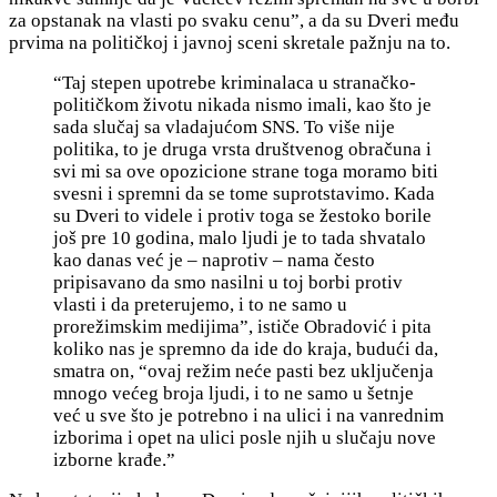
za opstanak na vlasti po svaku cenu”, a da su Dveri među
prvima na političkoj i javnoj sceni skretale pažnju na to.
“Taj stepen upotrebe kriminalaca u stranačko-
političkom životu nikada nismo imali, kao što je
sada slučaj sa vladajućom SNS. To više nije
politika, to je druga vrsta društvenog obračuna i
svi mi sa ove opozicione strane toga moramo biti
svesni i spremni da se tome suprotstavimo. Kada
su Dveri to videle i protiv toga se žestoko borile
još pre 10 godina, malo ljudi je to tada shvatalo
kao danas već je – naprotiv – nama često
pripisavano da smo nasilni u toj borbi protiv
vlasti i da preterujemo, i to ne samo u
prorežimskim medijima”, ističe Obradović i pita
koliko nas je spremno da ide do kraja, budući da,
smatra on, “ovaj režim neće pasti bez uključenja
mnogo većeg broja ljudi, i to ne samo u šetnje
već u sve što je potrebno i na ulici i na vanrednim
izborima i opet na ulici posle njih u slučaju nove
izborne krađe.”