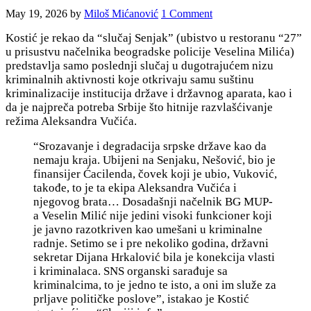
May 19, 2026
by
Miloš Mićanović
1 Comment
Kostić je rekao da “slučaj Senjak” (ubistvo u restoranu “27”
u prisustvu načelnika beogradske policije Veselina Milića)
predstavlja samo poslednji slučaj u dugotrajućem nizu
kriminalnih aktivnosti koje otkrivaju samu suštinu
kriminalizacije institucija države i državnog aparata, kao i
da je najpreča potreba Srbije što hitnije razvlašćivanje
režima Aleksandra Vučića.
“Srozavanje i degradacija srpske države kao da
nemaju kraja. Ubijeni na Senjaku, Nešović, bio je
finansijer Ćacilenda, čovek koji je ubio, Vuković,
takođe, to je ta ekipa Aleksandra Vučića i
njegovog brata… Dosadašnji načelnik BG MUP-
a Veselin Milić nije jedini visoki funkcioner koji
je javno razotkriven kao umešani u kriminalne
radnje. Setimo se i pre nekoliko godina, državni
sekretar Dijana Hrkalović bila je konekcija vlasti
i kriminalaca. SNS organski sarađuje sa
kriminalcima, to je jedno te isto, a oni im služe za
prljave političke poslove”, istakao je Kostić