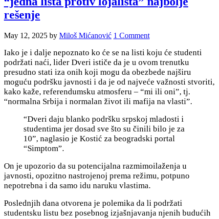
“jedna lista protiv lojalista” najbolje
rešenje
May 12, 2025
by
Miloš Mićanović
1 Comment
Iako je i dalje nepoznato ko će se na listi koju će studenti
podržati naći, lider Dveri ističe da je u ovom trenutku
presudno stati iza onih koji mogu da obezbede najširu
moguću podršku javnosti i da je od najveće važnosti stvoriti,
kako kaže, referendumsku atmosferu – “mi ili oni”, tj.
“normalna Srbija i normalan život ili mafija na vlasti”.
“Dveri daju blanko podršku srpskoj mladosti i
studentima jer dosad sve što su činili bilo je za
10”, naglasio je Kostić za beogradski portal
“Simptom”.
On je upozorio da su potencijalna razmimoilaženja u
javnosti, opozitno nastrojenoj prema režimu, potpuno
nepotrebna i da samo idu naruku vlastima.
Poslednjih dana otvorena je polemika da li podržati
studentsku listu bez posebnog izjašnjavanja njenih budućih