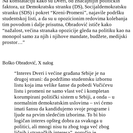
Na konstataciju kako su Dveri, od značajnijih političkih
faktora, uz Demokratsku stranku (DS), Socijaldemokratsku
stranku (SDS) i pokret “Kreni-Promeni”, najavile podršku
studentskoj listi, a da su u opozicionim redovima kolebanja
tim povodom i dalje prisutna, Obradović ističe kako
“nažalost, većina stranaka opozicije gleda na politiku kao na
monopol samo za njih i njihove mandate, budžete, medijski
prostor…”
Boško Obradović, X nalog
“Interes Dveri i većine građana Srbije je na
drugoj strani: da podržimo studentsku izbornu
listu koja ima velike šanse da pobedi Vučićevu
listu i promeni ne samo vlast već i kompletan
korumpirani politički sistem u Srbiji, a onda – u
normalnim demokratskim uslovima – svi ćemo
imati šansu da kandidujemo svoje programe i
ljude na prvim sledećim izborima. To bi bio
logičan interes opšteg dobra za svakoga u
politici, ali mnogi nisu tu zbog toga već zbog
ličnih i stranačkih interesa”, poručio je