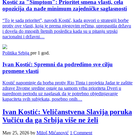
Kostić za "Simptom": Prioritet smena vlasti, cela
opozicija da nađe minimum zajedničke saglasnosti
“To je sada prioritet”, navodi Kostić, kada govori o strategiji borbe
protiv ove vlasti, koja je prema njegovim rečima, upropastila državu
i dovela do mnogih štetnih posledica kada su u pitanju srpski
nacionalni i državni…
Politika
Srbija
pre 1 god.
Ivan Kostić: Spremni da podredimo sve cilju
promene vlasti
Kostić napominje da borba protiv Rio Tinta i projekta Jadar te zaštite
zdrave životne sredine ostaje na samom vrhu prioriteta Dveri u
narednom periodu uz naglasak da je potrebno objedinjavanje
kapaciteta svih subjekata, posebno onih…
Ivan Kostić: Veličanstvena Slavija poruka
Vučiću da ga Srbija više ne želi
May 25, 2026
by
Miloš Mićanović
1 Comment