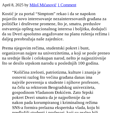
April 8, 2025
by
Miloš Mićanović
1 Comment
Kostić je za portal “Simptom” rekao i da se napokon
pojavilo novo interesovanje nezainteresovanih građana za
političke i društvene promene, što je, smatra, preduslov
ostvarenja
opšteg nacionalnog interesa i boljitka,
dodajući
da su Dveri apsolutno angažovane na planu rušenja režima i
daljeg
preobražaja naše zajednice.
Prema njegovim rečima, studentski pokret i bunt,
organizovan najpre na univerzitetima, a koji se posle preneo
na srednje škole i celokupan narod, nešto je najpozitivnije
što se desilo srpskom narodu u poslednjih 100 godina.
“Količina zrelosti, patriotizma, kulture i znanja je
osnovni razlog što većina građana danas ima
najviše poverenja u studente i njihove profesore,
na čelu sa rektorom Beogradskog univerziteta,
gospodinom Vladanom Đokićem. Zato Srpski
pokret Dveri smatra da je najpoštenije da se
nakon pada korumpiranog i kriminalnog režima
SNS-a formira prelazna ekspertska vlada, koju bi
predložili studenti i profesori, koji su realno bili