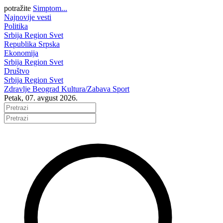
potražite
Simptom...
Najnovije vesti
Politika
Srbija
Region
Svet
Republika Srpska
Ekonomija
Srbija
Region
Svet
Društvo
Srbija
Region
Svet
Zdravlje
Beograd
Kultura/Zabava
Sport
Petak, 07. avgust 2026.