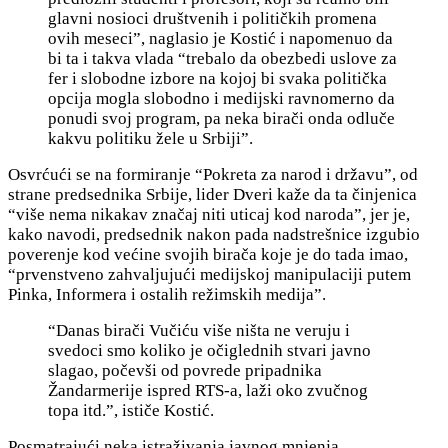
glavni nosioci društvenih i političkih promena
ovih meseci”, naglasio je Kostić i napomenuo da
bi ta i takva vlada “trebalo da obezbedi uslove za
fer i slobodne izbore na kojoj bi svaka politička
opcija mogla slobodno i medijski ravnomerno da
ponudi svoj program, pa neka birači onda odluče
kakvu politiku žele u Srbiji”.
Osvrćući se na formiranje “Pokreta za narod i državu”, od
strane predsednika Srbije, lider Dveri kaže da ta činjenica
“više nema nikakav značaj niti uticaj kod naroda”, jer je,
kako navodi, predsednik nakon pada nadstrešnice izgubio
poverenje kod većine svojih birača koje je do tada imao,
“prvenstveno zahvaljujući medijskoj manipulaciji putem
Pinka, Informera i ostalih režimskih medija”.
“Danas birači Vučiću više ništa ne veruju i
svedoci smo koliko je očiglednih stvari javno
slagao, počevši od povrede pripadnika
Žandarmerije ispred RTS-a, laži oko zvučnog
topa itd.”, ističe Kostić.
Posmatrajući neka istraživanja javnog mnjenja,