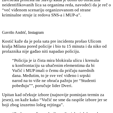
neidentifikovanih lica sa organima reda, navodeći da je reč o
“već viđenom scenariju organizovanom od strane
kriminalne struje iz redova SNS-a i MUP-a”.
Gavrilo Andrić, Instagram
Kostić kaže da je pola sata pre incidenta prošao Ulicom
kralja Milana pored policije i bio tu 15 minuta i da niko od
prolaznika nije gađao niti napadao policiju.
“Policija je iz čista mira blokirala ulicu i krenula
u konfrontaciju sa ubačenim elementima da bi
Vučić i MUP imali o čemu da pričaju narednih
dana. Međutim, to je sve već viđeno i srpski
narod na to više ne obraća pažnju jer “Studenti
pobeđuju””, poručuje lider Dveri.
Upitan kad očekuje izbore (najnovije pominjan termin za
jesen), on kaže kako “Vučić ne sme da raspiše izbore jer se
boji zbog izuzetno lošeg rejtinga”.