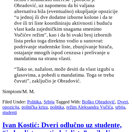
Obradović, uz napomenu da bi valjana
alternativa bila (eventualno) okupljanje opozicije
“u jednoj ili dve dodatne izborne kolone i da te
dve ili tri liste koordiniraju aktivnosti i buduću
vlast kada zajedničkim snagama smenimo
Vučićev režim”, kao i da bi svaki broj izbornih
lista preko toga direktno vodio u sunovrat:
podrivanje studentske liste, zbunjivanje birača,
ostajanje mnogih ispod cenzusa i prelivanje u
mandatima na stranu vlasti.
“Tako se, nažalost, može desiti da vlast izgubi u
glasovima, a pobedi u mandatima. Toga se treba
čuvati”, zaključio je Obradović.
Simptom/M. M.
Filed Under:
Politika
,
Srbija
Tagged With:
Boško Obradović
,
Dveri
,
opozicija
,
politička kriza
,
politika
,
režim Aleksandra Vučića
,
srbija
,
studenti
Ivan Kostić: Dveri odlučno uz studente,