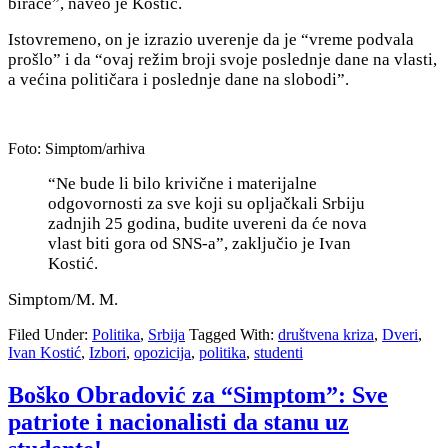
birače”, naveo je Kostić.
Istovremeno, on je izrazio uverenje da je “vreme podvala
prošlo” i da “ovaj režim broji svoje poslednje dane na vlasti,
a većina političara i poslednje dane na slobodi”.
Foto: Simptom/arhiva
“Ne bude li bilo krivične i materijalne
odgovornosti za sve koji su opljačkali Srbiju
zadnjih 25 godina, budite uvereni da će nova
vlast biti gora od SNS-a”, zaključio je Ivan
Kostić.
Simptom/M. M.
Filed Under:
Politika
,
Srbija
Tagged With:
društvena kriza
,
Dveri
,
Ivan Kostić
,
Izbori
,
opozicija
,
politika
,
studenti
Boško Obradović za “Simptom”: Sve
patriote i nacionalisti da stanu uz