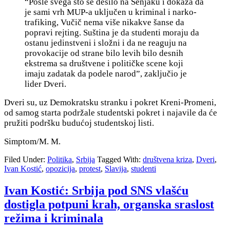
“Posle svega što se desilo na Senjaku i dokaza da
je sami vrh MUP-a uključen u kriminal i narko-
trafiking, Vučič nema više nikakve šanse da
popravi rejting. Suština je da studenti moraju da
ostanu jedinstveni i složni i da ne reaguju na
provokacije od strane bilo levih bilo desnih
ekstrema sa društvene i političke scene koji
imaju zadatak da podele narod”, zaključio je
lider Dveri.
Dveri su, uz Demokratsku stranku i pokret Kreni-Promeni,
od samog starta podržale studentski pokret i najavile da će
pružiti podršku budućoj studentskoj listi.
Simptom/M. M.
Filed Under:
Politika
,
Srbija
Tagged With:
društvena kriza
,
Dveri
,
Ivan Kostić
,
opozicija
,
protest
,
Slavija
,
studenti
Ivan Kostić: Srbija pod SNS vlašću
dostigla potpuni krah, organska sraslost
režima i kriminala