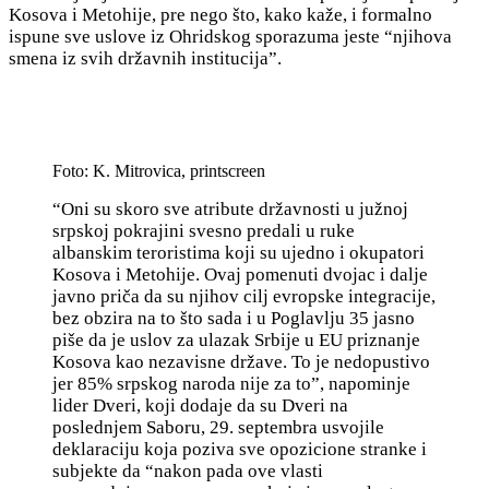
Kosova i Metohije, pre nego što, kako kaže, i formalno
ispune sve uslove iz Ohridskog sporazuma jeste “njihova
smena iz svih državnih institucija”.
Foto: K. Mitrovica, printscreen
“
Oni su skoro sve atribute državnosti u južnoj
srpskoj pokrajini svesno predali u ruke
albanskim teroristima koji su ujedno i okupatori
Kosova i Metohije. Ovaj pomenuti dvojac i dalje
javno priča da su njihov cilj evropske integracije,
bez obzira na to što sada i u Poglavlju 35 jasno
piše da je uslov za ulazak Srbije u EU priznanje
Kosova kao nezavisne države. To je nedopustivo
jer 85% srpskog naroda nije za to”, napominje
lider Dveri, koji dodaje da su Dveri na
poslednjem Saboru, 29. septembra usvojile
deklaraciju koja poziva sve opozicione stranke i
subjekte da “nakon pada ove vlasti