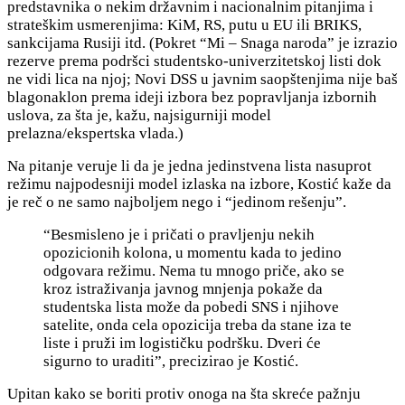
predstavnika o nekim državnim i nacionalnim pitanjima i
strateškim usmerenjima: KiM, RS, putu u EU ili BRIKS,
sankcijama Rusiji itd. (Pokret “Mi – Snaga naroda” je izrazio
rezerve prema podršci studentsko-univerzitetskoj listi dok
ne vidi lica na njoj; Novi DSS u javnim saopštenjima nije baš
blagonaklon prema ideji izbora bez popravljanja izbornih
uslova, za šta je, kažu, najsigurniji model
prelazna/ekspertska vlada.)
Na pitanje veruje li da je jedna jedinstvena lista nasuprot
režimu najpodesniji model izlaska na izbore, Kostić kaže da
je reč o ne samo
najboljem nego i “jedinom rešenju”.
“
Besmisleno je i pričati o pravljenju nekih
opozicionih kolona, u momentu kada to jedino
odgovara režimu. Nema tu mnogo priče, ako se
kroz istraživanja javnog mnjenja pokaže da
studentska lista može da pobedi SNS i njihove
satelite, onda cela opozicija treba da stane iza te
liste i pruži im logističku podršku. Dveri će
sigurno to uraditi”, precizirao je Kostić.
Upitan k
ako se boriti protiv onoga na šta skreće pažnju