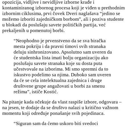
opozicija, vidljive i nevidljive izborne krađe i
kontaminiranog izbornog procesa koji je viđen u prethodnim
izbornim ciklusima, prvi čovek Dveri naglašava “
jedino se
možemo izboriti zajedničkom borbom”, ali i poziva studente
u blokadi da poslušaju savete političkih partija, već
prekaljenih u pomenutoj borbi.
“Neophodno je prvenstveno da se sva biračka
mesta pokriju i da pravni timovi svih stranaka
deluju sinhronizovano. Apsolutno sam uveren da
će studentska lista imati bolju organizaciju ako
poslušaju savete stranaka koje su dosta puta
učestvovale na izborima. Mi smo spremni da to
iskustvo podelimo sa njima. Duboko sam uveren
da će se cela intelektualna zajednica i druge
društvene grupe angažovati u borbi za smenu
režima”, ističe Kostić.
Na pitanje kada očekuje da vlast raspiše izbore, odgovara –
na jesen, te dodaje da se društvo nalazi u kritično važnom
momentu koji određuje ponašanje svih pojedinaca.
“Siguran sam da ćemo uskoro biti svedoci