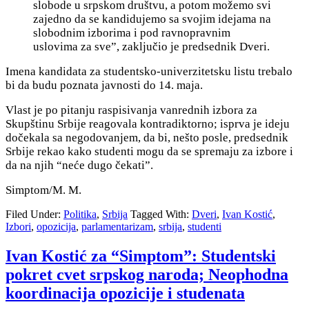
slobode u srpskom društvu, a potom možemo svi
zajedno da se kandidujemo sa svojim idejama na
slobodnim izborima i pod ravnopravnim
uslovima za sve”, zaključio je predsednik Dveri.
Imena kandidata za studentsko-univerzitetsku listu trebalo
bi da budu poznata javnosti do 14. maja.
Vlast je po pitanju raspisivanja vanrednih izbora za
Skupštinu Srbije reagovala kontradiktorno; isprva je ideju
dočekala sa negodovanjem, da bi, nešto posle, predsednik
Srbije rekao kako studenti mogu da se spremaju za izbore i
da na njih “neće dugo čekati”.
Simptom/M. M.
Filed Under:
Politika
,
Srbija
Tagged With:
Dveri
,
Ivan Kostić
,
Izbori
,
opozicija
,
parlamentarizam
,
srbija
,
studenti
Ivan Kostić za “Simptom”: Studentski
pokret cvet srpskog naroda; Neophodna
koordinacija opozicije i studenata