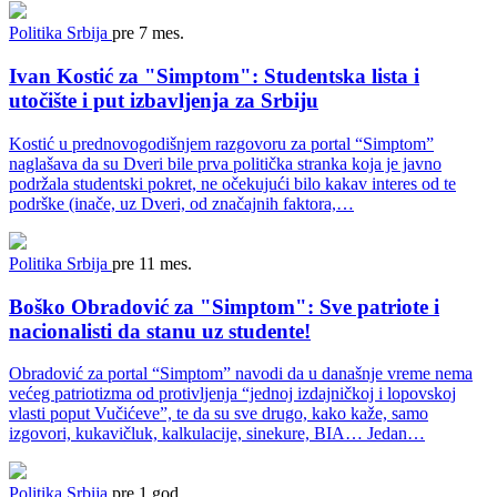
Politika
Srbija
pre 7 mes.
Ivan Kostić za "Simptom": Studentska lista i
utočište i put izbavljenja za Srbiju
Kostić u prednovogodišnjem razgovoru za portal “Simptom”
naglašava da su Dveri bile prva politička stranka koja je javno
podržala studentski pokret, ne očekujući bilo kakav interes od te
podrške (inače, uz Dveri, od značajnih faktora,…
Politika
Srbija
pre 11 mes.
Boško Obradović za "Simptom": Sve patriote i
nacionalisti da stanu uz studente!
Obradović za portal “Simptom” navodi da u današnje vreme nema
većeg patriotizma od protivljenja “jednoj izdajničkoj i lopovskoj
vlasti poput Vučićeve”, te da su sve drugo, kako kaže, samo
izgovori, kukavičluk, kalkulacije, sinekure, BIA… Jedan…
Politika
Srbija
pre 1 god.