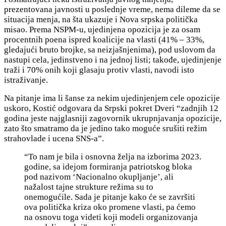
prezentovana javnosti u poslednje vreme, n
ema dileme da se
situacija menja, na šta ukazuje i Nova srpska politička
misao. Prema NSPM-u, ujedinjena opozicija je za osam
procentnih poena ispred koalicije na vlasti (41% – 33%,
gledajući bruto brojke, sa neizjašnjenima), pod uslovom da
nastupi cela, jedinstveno i na jednoj listi; takođe, ujedinjenje
traži i 70% onih koji glasaju protiv vlasti, navodi isto
istraživanje.
Na pitanje ima li šanse za nekim ujedinjenjem cele opozicije
uskoro, Kostić odgovara da
Srpski pokret Dveri “zadnjih 12
godina jeste najglasniji zagovornik ukrupnjavanja opozicije,
zato što smatramo da je jedino tako moguće srušiti režim
strahovlade i ucena SNS-a”.
“To nam je bila i osnovna želja na izborima 2023.
godine, sa idejom formiranja patriotskog bloka
pod nazivom ‘Nacionalno okupljanje’, ali
nažalost tajne strukture režima su to
onemogućile. Sada je pitanje kako će se završiti
ova politička kriza oko promene vlasti, pa ćemo
na osnovu toga videti koji modeli organizovanja