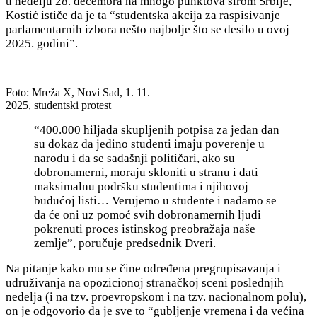
u nedelju 28. decembra na mnogo punktova širom Srbije,
Kostić ističe da je ta “s
tudentska akcija za raspisivanje
parlamentarnih izbora nešto najbolje što se desilo u ovoj
2025. godini”.
Foto: Mreža X, Novi Sad, 1. 11.
2025, studentski protest
“400.000 hiljada skupljenih potpisa za jedan dan
su dokaz da jedino studenti imaju poverenje u
narodu i da se sadašnji političari, ako su
dobronamerni, moraju skloniti u stranu i dati
maksimalnu podršku studentima i njihovoj
budućoj listi… Verujemo u studente i nadamo se
da će oni uz pomoć svih dobronamernih ljudi
pokrenuti proces istinskog preobražaja naše
zemlje”, poručuje predsednik Dveri.
Na pitanje kako mu se čine određena pregrupisavanja i
udruživanja na opozicionoj stranačkoj sceni poslednjih
nedelja (i na tzv. proevropskom i na tzv. nacionalnom polu),
on je odgovorio da je sve to “gubljenje vremena i da većina