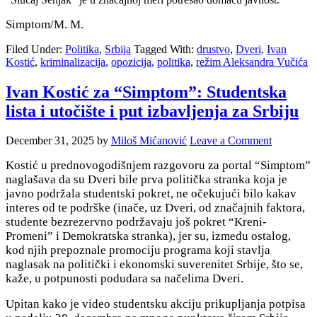
Simptom/M. M.
Filed Under:
Politika
,
Srbija
Tagged With:
drustvo
,
Dveri
,
Ivan
Kostić
,
kriminalizacija
,
opozicija
,
politika
,
režim Aleksandra Vučića
Ivan Kostić za “Simptom”: Studentska
lista i utočište i put izbavljenja za Srbiju
December 31, 2025
by
Miloš Mićanović
Leave a Comment
Kostić u prednovogodišnjem razgovoru za portal “Simptom”
naglašava da su Dveri
bile prva politička stranka koja je
javno podržala studentski pokret, ne očekujući bilo kakav
interes od te podrške (inače, uz Dveri, od značajnih faktora,
studente bezrezervno podržavaju još pokret “Kreni-
Promeni” i Demokratska stranka), jer su, između ostalog,
kod njih prepoznale promociju programa koji stavlja
naglasak na politički i ekonomski suverenitet Srbije, što se,
kaže, u potpunosti podudara sa načelima Dveri.
Upitan kako je video studentsku akciju prikupljanja potpisa