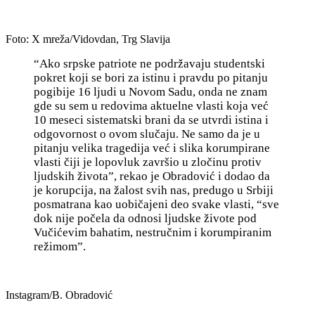
Foto: X mreža/Vidovdan, Trg Slavija
“
Ako srpske patriote ne podržavaju studentski
pokret koji se bori za istinu i pravdu po pitanju
pogibije 16 ljudi u Novom Sadu, onda ne znam
gde su sem u redovima aktuelne vlasti koja već
10 meseci sistematski brani da se utvrdi istina i
odgovornost o ovom slučaju. Ne samo da je u
pitanju velika tragedija već i slika korumpirane
vlasti čiji je lopovluk završio u zločinu protiv
ljudskih života”, rekao je Obradović i dodao da
je korupcija, na žalost svih nas, predugo u Srbiji
posmatrana kao uobičajeni deo svake vlasti, “sve
dok nije počela da odnosi ljudske živote pod
Vučićevim bahatim, nestručnim i korumpiranim
režimom”.
Instagram/B. Obradović