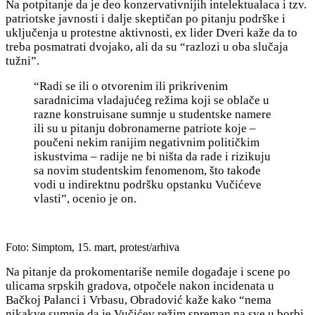
Na potpitanje da je deo konzervativnijih intelektualaca i tzv.
patriotske javnosti i dalje skeptičan po pitanju podrške i
uključenja u protestne aktivnosti, ex lider Dveri kaže da to
treba posmatrati dvojako, ali da su “razlozi u oba slučaja
tužni”.
“Radi se ili o otvorenim ili prikrivenim
saradnicima vladajućeg režima koji se oblače u
razne konstruisane sumnje u studentske namere
ili su u pitanju dobronamerne patriote koje –
poučeni nekim ranijim negativnim političkim
iskustvima – radije ne bi ništa da rade i rizikuju
sa novim studentskim fenomenom, što takođe
vodi u indirektnu podršku opstanku Vučićeve
vlasti”, ocenio je on.
Foto: Simptom, 15. mart, protest/arhiva
Na pitanje da prokomentariše nemile događaje i scene po
ulicama srpskih gradova, otpočele nakon incidenata u
Bačkoj Palanci i Vrbasu, Obradović kaže kako “nema
nikakve sumnje da je Vučićev režim spreman na sve u borbi