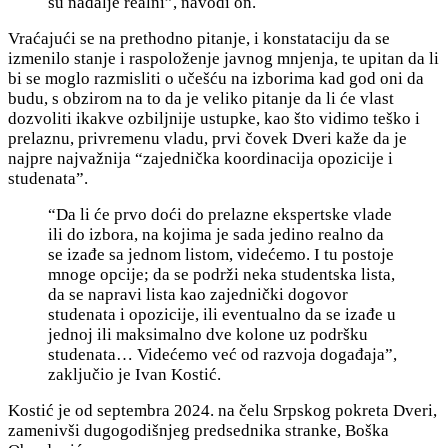
su nadalje realni”, navodi on.
Vraćajući se na prethodno pitanje, i konstataciju da se
izmenilo stanje i raspoloženje javnog mnjenja, te upitan
da li
bi se moglo razmisliti o učešću na izborima kad god oni da
budu, s obzirom na to da je veliko pitanje da li će vlast
dozvoliti ikakve ozbiljnije ustupke, kao što vidimo teško i
prelaznu, privremenu vladu, prvi čovek Dveri kaže da je
najpre najvažnija “zajednička koordinacija opozicije i
studenata”.
“D
a li će prvo doći do prelazne ekspertske vlade
ili do izbora, na kojima je sada jedino realno da
se izađe sa jednom listom, videćemo. I tu postoje
mnoge opcije; da se podrži neka studentska lista,
da se napravi lista kao zajednički dogovor
studenata i opozicije, ili eventualno da se izađe u
jednoj ili maksimalno dve kolone uz podršku
studenata… Videćemo već od razvoja događaja”,
zaključio je Ivan Kostić.
Kostić je od septembra 2024. na čelu Srpskog pokreta Dveri,
zamenivši dugogodišnjeg predsednika stranke, Boška