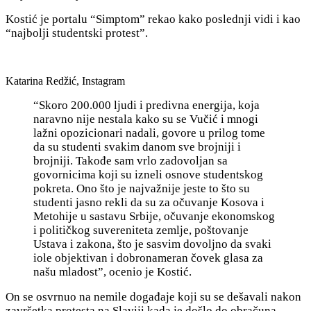
Kostić je portalu “Simptom” rekao kako poslednji vidi i kao
“najbolji studentski protest”.
Katarina Redžić, Instagram
“Skoro 200.000 ljudi i predivna energija, koja
naravno nije nestala kako su se Vučić i mnogi
lažni opozicionari nadali, govore u prilog tome
da su studenti svakim danom sve brojniji i
brojniji. Takođe sam vrlo zadovoljan sa
govornicima koji su izneli osnove studentskog
pokreta. Ono što je najvažnije jeste to što su
studenti jasno rekli da su za očuvanje Kosova i
Metohije u sastavu Srbije, očuvanje ekonomskog
i političkog suvereniteta zemlje, poštovanje
Ustava i zakona, što je sasvim dovoljno da svaki
iole objektivan i dobronameran čovek glasa za
našu mladost”, ocenio je Kostić.
On se osvrnuo na nemile događaje koji su se dešavali nakon
završetka protesta na Slaviji kada je došlo do obračuna