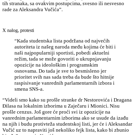
tih stranaka, sa ovakvim postupcima, svesno ili nesvesno
rade za Aleksandra Vučića”.
X nalog, protesti
“Kada studentska lista podržana od najvećih
autoriteta iz našeg naroda među kojima će biti i
naši najpopularniji sportisti, pobedi aktuelni
režim, tada se može govoriti o ukrupnjavanju
opozicije na ideološkim i programskim
osnovama. Do tada je sve to besmisleno jer
prioritet svih nas sada treba da bude što hitnije
raspisivanje vanrednih parlamentarnih izbora i
smena SNS-a.
“Videli smo kako su prošle stranke dr Nestorovića i Dragana
Đilasa na lokalnim izborima u Zaječaru i Mionici. Nisu
prošle cenzus. Još gore će proći svi iz opozicije na
vanrednim parlamentarnim izborima ako se usude da izađu
na njih i budu protivteža studentskoj listi, jer će i Aleksandar
Vučić uz to napraviti još nekoliko fejk lista, kako bi zbunio