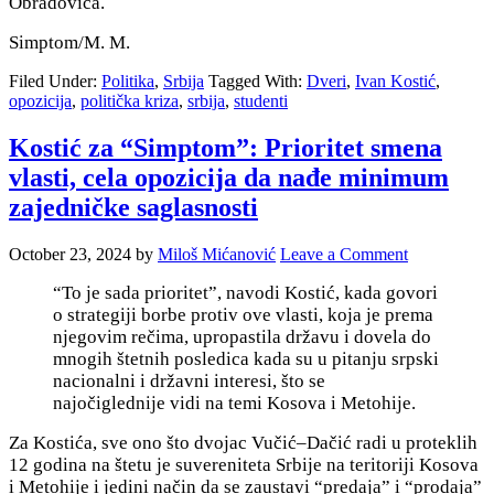
Obradovića.
Simptom/M. M.
Filed Under:
Politika
,
Srbija
Tagged With:
Dveri
,
Ivan Kostić
,
opozicija
,
politička kriza
,
srbija
,
studenti
Kostić za “Simptom”: Prioritet smena
vlasti, cela opozicija da nađe minimum
zajedničke saglasnosti
October 23, 2024
by
Miloš Mićanović
Leave a Comment
“To je sada prioritet”, navodi Kostić, kada govori
o strategiji borbe protiv ove vlasti, koja je prema
njegovim rečima, upropastila državu i dovela do
mnogih štetnih posledica kada su u pitanju srpski
nacionalni i državni interesi, što se
najočiglednije vidi na temi Kosova i Metohije.
Za Kostića, sve ono što dvojac Vučić–Dačić radi u proteklih
12 godina na štetu je suvereniteta Srbije na teritoriji Kosova
i Metohije i jedini način
da se zaustavi “predaja” i “prodaja”