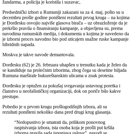
žandarma, a policija je koristila i suzavac,
Predsednički izbori u Rumuniji zakazani su za 4. maj, pošto su u
decembru prošle godine poništeni rezultati prvog kruga – na kojima
je Đorđesku osvojio najviše glasova birača – uz obrazloženje da je
prekršio pravila o finansiranju kampanje, a objavljena su, prema
navodima rumunskih medija, i dokumenta u kojima je navedeno da
je izborni proces navodno bio pod uticajem snažne ruske kampanje
hibridnih napada.
Moskva je takve navode demantovala.
Đorđesku (62) je 26. februara uhapšen u trenutku kada je želeo da
se kandiduje na prolećnim izborima, zbog čega su desetine hiljada
Rumuna marširale bukureštanskim ulicama u znak protesta.
Đorđesku je optužen za pokušaj svrgavanja ustavnog poretka i
članstvo u neofašističkoj organizaciji, dok on poriče bilo kakve
prestupe.
Pobedio je u prvom krugu prošlogodišnjih izbora, ali su
rezultati poništeni nekoliko dana pred drugi krug glasanja.
“Nedopustivo je smatrati da, prilikom ponovnog
raspisivanja izbora, ista osoba koja je prošli put kršila
izborna pravila sada ispunjava uslove”, navodi se