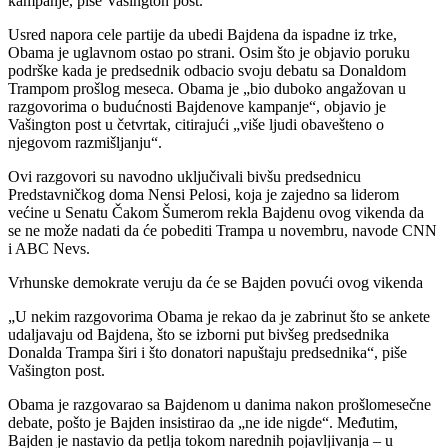
kampanje, piše Vašington post.
Usred napora cele partije da ubedi Bajdena da ispadne iz trke,
Obama je uglavnom ostao po strani. Osim što je objavio poruku
podrške kada je predsednik odbacio svoju debatu sa Donaldom
Trampom prošlog meseca. Obama je „bio duboko angažovan u
razgovorima o budućnosti Bajdenove kampanje“, objavio je
Vašington post u četvrtak, citirajući „više ljudi obavešteno o
njegovom razmišljanju“.
Ovi razgovori su navodno uključivali bivšu predsednicu
Predstavničkog doma Nensi Pelosi, koja je zajedno sa liderom
većine u Senatu Čakom Šumerom rekla Bajdenu ovog vikenda da
se ne može nadati da će pobediti Trampa u novembru, navode CNN
i ABC Nevs.
Vrhunske demokrate veruju da će se Bajden povući ovog vikenda
„U nekim razgovorima Obama je rekao da je zabrinut što se ankete
udaljavaju od Bajdena, što se izborni put bivšeg predsednika
Donalda Trampa širi i što donatori napuštaju predsednika“, piše
Vašington post.
Obama je razgovarao sa Bajdenom u danima nakon prošlomesečne
debate, pošto je Bajden insistirao da „ne ide nigde“. Međutim,
Bajden je nastavio da petlja tokom narednih pojavljivanja – u