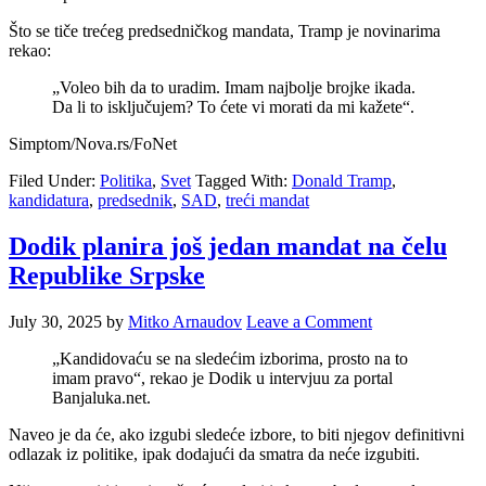
Što se tiče trećeg predsedničkog mandata, Tramp je novinarima
rekao:
„Voleo bih da to uradim. Imam najbolje brojke ikada.
Da li to isključujem? To ćete vi morati da mi kažete“.
Simptom/Nova.rs/FoNet
Filed Under:
Politika
,
Svet
Tagged With:
Donald Tramp
,
kandidatura
,
predsednik
,
SAD
,
treći mandat
Dodik planira još jedan mandat na čelu
Republike Srpske
July 30, 2025
by
Mitko Arnaudov
Leave a Comment
„Kandidovaću se na sledećim izborima, prosto na to
imam pravo“, rekao je Dodik u intervjuu za portal
Banjaluka.net.
Naveo je da će, ako izgubi sledeće izbore, to biti njegov definitivni
odlazak iz politike, ipak dodajući da smatra da neće izgubiti.