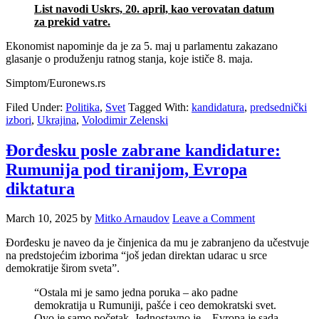
List navodi Uskrs, 20. april, kao verovatan datum
za prekid vatre.
Ekonomist napominje da je za 5. maj u parlamentu zakazano
glasanje o produženju ratnog stanja, koje ističe 8. maja.
Simptom/Euronews.rs
Filed Under:
Politika
,
Svet
Tagged With:
kandidatura
,
predsednički
izbori
,
Ukrajina
,
Volodimir Zelenski
Đorđesku posle zabrane kandidature:
Rumunija pod tiranijom, Evropa
diktatura
March 10, 2025
by
Mitko Arnaudov
Leave a Comment
Đorđesku je naveo da je činjenica da mu je zabranjeno da učestvuje
na predstojećim izborima “još jedan direktan udarac u srce
demokratije širom sveta”.
“Ostala mi je samo jedna poruka – ako padne
demokratija u Rumuniji, pašće i ceo demokratski svet.
Ovo je samo početak. Jednostavno je – Evropa je sada