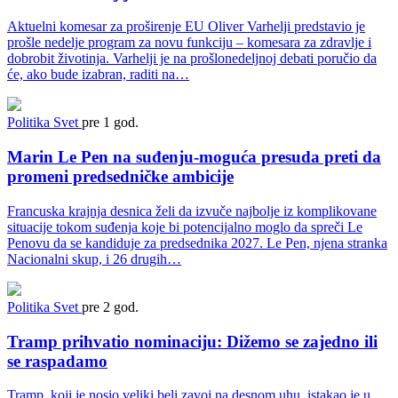
Aktuelni komesar za proširenje EU Oliver Varhelji predstavio je
prošle nedelje program za novu funkciju – komesara za zdravlje i
dobrobit životinja. Varhelji je na prošlonedeljnoj debati poručio da
će, ako bude izabran, raditi na…
Politika
Svet
pre 1 god.
Marin Le Pen na suđenju-moguća presuda preti da
promeni predsedničke ambicije
Francuska krajnja desnica želi da izvuče najbolje iz komplikovane
situacije tokom suđenja koje bi potencijalno moglo da spreči Le
Penovu da se kandiduje za predsednika 2027. Le Pen, njena stranka
Nacionalni skup, i 26 drugih…
Politika
Svet
pre 2 god.
Tramp prihvatio nominaciju: Dižemo se zajedno ili
se raspadamo
Tramp, koji je nosio veliki beli zavoj na desnom uhu, istakao je u