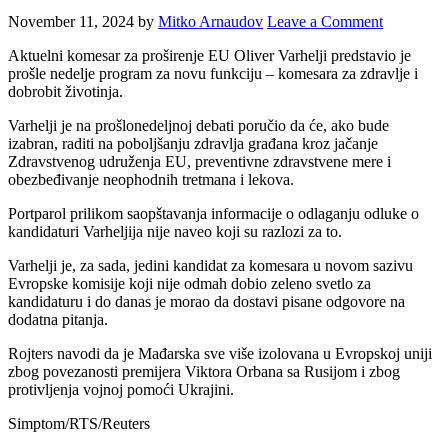
November 11, 2024
by
Mitko Arnaudov
Leave a Comment
Aktuelni komesar za proširenje EU Oliver Varhelji predstavio je
prošle nedelje program za novu funkciju – komesara za zdravlje i
dobrobit životinja.
Varhelji je na prošlonedeljnoj debati poručio da će, ako bude
izabran, raditi na poboljšanju zdravlja građana kroz jačanje
Zdravstvenog udruženja EU, preventivne zdravstvene mere i
obezbeđivanje neophodnih tretmana i lekova.
Portparol prilikom saopštavanja informacije o odlaganju odluke o
kandidaturi Varheljija nije naveo koji su razlozi za to.
Varhelji je, za sada, jedini kandidat za komesara u novom sazivu
Evropske komisije koji nije odmah dobio zeleno svetlo za
kandidaturu i do danas je morao da dostavi pisane odgovore na
dodatna pitanja.
Rojters navodi da je Mađarska sve više izolovana u Evropskoj uniji
zbog povezanosti premijera Viktora Orbana sa Rusijom i zbog
protivljenja vojnoj pomoći Ukrajini.
Simptom/RTS/Reuters