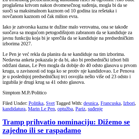
proglašena krivom nakon dvomesečnog suđenja, mogla bi da se
suoči sa maksimalnom kaznom od 10 godina iza rešetaka i
novčanom kaznom od čak milion evra.
Iako je zatvorska kazna te dužine malo verovatna, ona se takođe
suočava sa mogućom petogodišnjom zabranom da se kandiduje za
javnu funkciju koja bi je sprečila da se kandiduje na predsedničkim
izborima 2027.
Le Pen je već rekla da planira da se kandiduje na tim izborima.
Nedavna anketa pokazala je da bi, ako bi predsednički izbori bili
održani danas, Le Pen mogla da dobije do 40 odsto glasova u prvom
krugu, u zavisnosti od toga ko se protiv nje kandidovao. Le Penova
je u poslednjoj predsedničkoj trci osvojila nešto više od 23 odsto i
izgubila je drugi krug sa 41 odsto glasova.
Simptom M.P./Politico
Filed Under:
Politika
,
Svet
Tagged With:
desnica
,
Francuska
,
Izbori
,
kandidatura
,
Marin Le Pen
,
optužba
,
Pariz
,
suđenje
Tramp prihvatio nominaciju: Dižemo se
zajedno ili se raspadamo