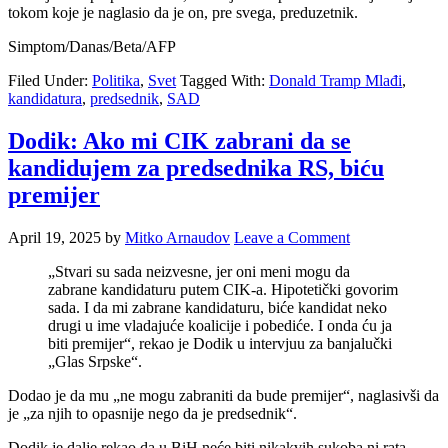
tokom koje je naglasio da je on, pre svega, preduzetnik.
Simptom/Danas/Beta/AFP
Filed Under:
Politika
,
Svet
Tagged With:
Donald Tramp Mlađi
,
kandidatura
,
predsednik
,
SAD
Dodik: Ako mi CIK zabrani da se
kandidujem za predsednika RS, biću
premijer
April 19, 2025
by
Mitko Arnaudov
Leave a Comment
„Stvari su sada neizvesne, jer oni meni mogu da
zabrane kandidaturu putem CIK-a. Hipotetički govorim
sada. I da mi zabrane kandidaturu, biće kandidat neko
drugi u ime vladajuće koalicije i pobediće. I onda ću ja
biti premijer“, rekao je Dodik u intervjuu za banjalučki
„Glas Srpske“.
Dodao je da mu „ne mogu zabraniti da bude premijer“, naglasivši da
je „za njih to opasnije nego da je predsednik“.
Dodik je dalje rekao da u BiH neće biti nikakvih sukoba ni rata.