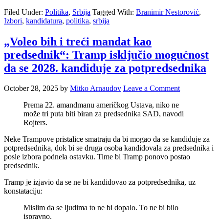
Filed Under:
Politika
,
Srbija
Tagged With:
Branimir Nestorović
,
Izbori
,
kandidatura
,
politika
,
srbija
„Voleo bih i treći mandat kao
predsednik“: Tramp isključio mogućnost
da se 2028. kandiduje za potpredsednika
October 28, 2025
by
Mitko Arnaudov
Leave a Comment
Prema 22. amandmanu američkog Ustava, niko ne
može tri puta biti biran za predsednika SAD, navodi
Rojters.
Neke Trampove pristalice smatraju da bi mogao da se kandiduje za
potpredsednika, dok bi se druga osoba kandidovala za predsednika i
posle izbora podnela ostavku. Time bi Tramp ponovo postao
predsednik.
Tramp je izjavio da se ne bi kandidovao za potpredsednika, uz
konstataciju:
Mislim da se ljudima to ne bi dopalo. To ne bi bilo
ispravno.