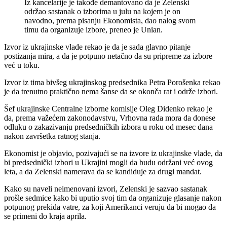
Iz kancelarije je takođe demantovano da je Zelenski
održao sastanak o izborima u julu na kojem je on
navodno, prema pisanju Ekonomista, dao nalog svom
timu da organizuje izbore, preneo je Unian.
Izvor iz ukrajinske vlade rekao je da je sada glavno pitanje
postizanja mira, a da je potpuno netačno da su pripreme za izbore
već u toku.
Izvor iz tima bivšeg ukrajinskog predsednika Petra Porošenka rekao
je da trenutno praktično nema šanse da se okonča rat i održe izbori.
Šef ukrajinske Centralne izborne komisije Oleg Didenko rekao je
da, prema važećem zakonodavstvu, Vrhovna rada mora da donese
odluku o zakazivanju predsedničkih izbora u roku od mesec dana
nakon završetka ratnog stanja.
Ekonomist je objavio, pozivajući se na izvore iz ukrajinske vlade, da
bi predsednički izbori u Ukrajini mogli da budu održani već ovog
leta, a da Zelenski namerava da se kandiduje za drugi mandat.
Kako su naveli neimenovani izvori, Zelenski je sazvao sastanak
prošle sedmice kako bi uputio svoj tim da organizuje glasanje nakon
potpunog prekida vatre, za koji Amerikanci veruju da bi mogao da
se primeni do kraja aprila.