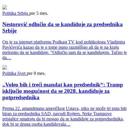
Politika
Srbija
pre 5 mes.
Nestorović odlučio da se kandiduje za predsednika
Srbije
On je za internet platformu Podkast TV kod politikologa Vladimira
Pavićevića kazao da je o tome puno razmišljao ali da je na kraju
prelomio da se kandiduje. “Odlučio sam da se kandidujem. Tačno je
da…
Politika
Svet
pre 9 mes.
„Voleo bih i treći mandat kao predsednik“: Tramp
isključio mogućnost da se 2028. kandiduje za
potpredsednika
Prema 22. amandmanu američkog Ustava, niko ne može tri puta biti
biran za predsednika SAD, navodi Rojters. Neke Trampove
pristalice smatraju da bi mogao da se kandiduje za potpredsednika,
dok bi se druga osoba kandidovala…