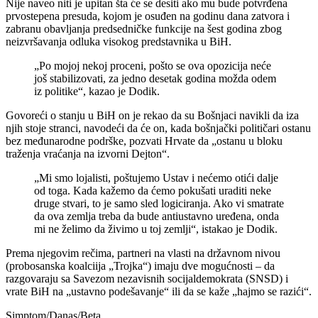
Nije naveo niti je upitan šta će se desiti ako mu bude potvrđena
prvostepena presuda, kojom je osuđen na godinu dana zatvora i
zabranu obavljanja predsedničke funkcije na šest godina zbog
neizvršavanja odluka visokog predstavnika u BiH.
„Po mojoj nekoj proceni, pošto se ova opozicija neće
još stabilizovati, za jedno desetak godina možda odem
iz politike“, kazao je Dodik.
Govoreći o stanju u BiH on je rekao da su Bošnjaci navikli da iza
njih stoje stranci, navodeći da će on, kada bošnjački političari ostanu
bez međunarodne podrške, pozvati Hrvate da „ostanu u bloku
traženja vraćanja na izvorni Dejton“.
„Mi smo lojalisti, poštujemo Ustav i nećemo otići dalje
od toga. Kada kažemo da ćemo pokušati uraditi neke
druge stvari, to je samo sled logiciranja. Ako vi smatrate
da ova zemlja treba da bude antiustavno uređena, onda
mi ne želimo da živimo u toj zemlji“, istakao je Dodik.
Prema njegovim rečima, partneri na vlasti na državnom nivou
(probosanska koalciija „Trojka“) imaju dve mogućnosti – da
razgovaraju sa Savezom nezavisnih socijaldemokrata (SNSD) i
vrate BiH na „ustavno podešavanje“ ili da se kaže „hajmo se razići“.
Simptom/Danas/Beta