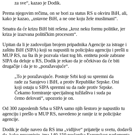
za sve“, kazao je Dodik.
Prema njegovim rečima, on se bori za status RS u okviru BiH, ali,
kako je kazao, „ustavne BiH, a ne one koju žele muslimani“.
Smatra da će krizu BiH biti rešena „kroz neku formu politike, jer
kriza je izazvana političkim procesom“.
Upitan da li je zadovoljan brojem pripadnika Agencije za istrage i
zaštitu BiH (SIPA) koji su napustili tu policijsku agenciju i prešli u
MUP RS, na šta ih je pozvala vlast tog bh. entiteta posle zabrane
SIPA da deluje u RS, Dodik je rekao da je očekivao da će biti
drugačije i da je to „poražavajuće“.
„To je poražavajuće. Postoje Srbi koji su spremni da
rade za Sarajevo i BiH, a protiv Republike Srpske. Oni
koji ostaju u SIPA spremni su da rade protiv Srpske.
Čekamo formiranje specijalnog tužilaštva i suda pa
ćemo delovati“, upozorio je on.
Od 300 zaposlenih Srba u SIPA samo njih šestoro je napustilo tu
agenciju i prešlo u MUP RS, navedeno je ranije iz te policijske
agencije.
Dodik je dalje naveo da RS ima „vidljive“ prijatelje u svetu, dodavši
da, kako procenjuje, ima 140-150 poslanika Evropskog parlamenta