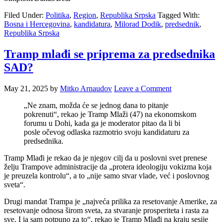
Filed Under:
Politika
,
Region
,
Republika Srpska
Tagged With:
Bosna i Hercegovina
,
kandidatura
,
Milorad Dodik
,
predsednik
,
Republika Srpska
Tramp mlađi se priprema za predsednika
SAD?
May 21, 2025
by
Mitko Arnaudov
Leave a Comment
„Ne znam, možda će se jednog dana to pitanje
pokrenuti“, rekao je Tramp Mlaži (47) na ekonomskom
forumu u Dohi, kada ga je moderator pitao da li bi
posle očevog odlaska razmotrio svoju kandidaturu za
predsednika.
Tramp Mlađi je rekao da je njegov cilj da u poslovni svet prenese
želju Trampove administracije da „protera ideologiju vokizma koja
je preuzela kontrolu“, a to „nije samo stvar vlade, već i poslovnog
sveta“.
Drugi mandat Trampa je „najveća prilika za resetovanje Amerike, za
resetovanje odnosa širom sveta, za stvaranje prosperiteta i rasta za
sve. I ja sam potpuno za to“, rekao je Tramp Mlađi na kraju sesije