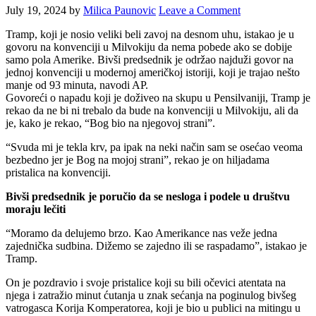
July 19, 2024
by
Milica Paunovic
Leave a Comment
Tramp, koji je nosio veliki beli zavoj na desnom uhu, istakao je u
govoru na konvenciji u Milvokiju da nema pobede ako se dobije
samo pola Amerike. Bivši predsednik je održao najduži govor na
jednoj konvenciji u modernoj američkoj istoriji, koji je trajao nešto
manje od 93 minuta, navodi AP.
Govoreći o napadu koji je doživeo na skupu u Pensilvaniji, Tramp je
rekao da ne bi ni trebalo da bude na konvenciji u Milvokiju, ali da
je, kako je rekao, “Bog bio na njegovoj strani”.
“Svuda mi je tekla krv, pa ipak na neki način sam se osećao veoma
bezbedno jer je Bog na mojoj strani”, rekao je on hiljadama
pristalica na konvenciji.
Bivši predsednik je poručio da se nesloga i podele u društvu
moraju lečiti
“Moramo da delujemo brzo. Kao Amerikance nas veže jedna
zajednička sudbina. Dižemo se zajedno ili se raspadamo”, istakao je
Tramp.
On je pozdravio i svoje pristalice koji su bili očevici atentata na
njega i zatražio minut ćutanja u znak sećanja na poginulog bivšeg
vatrogasca Korija Komperatorea, koji je bio u publici na mitingu u