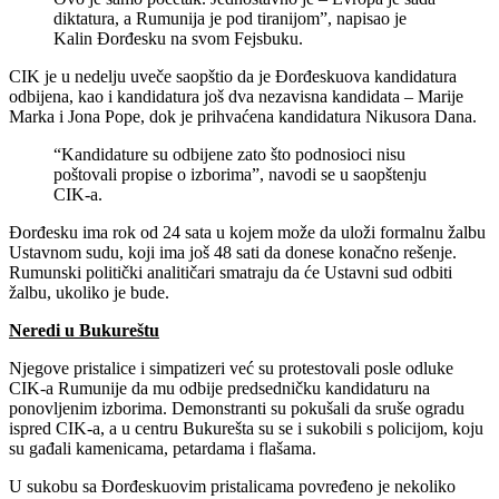
diktatura, a Rumunija je pod tiranijom”, napisao je
Kalin Đorđesku na svom Fejsbuku.
CIK je u nedelju uveče saopštio da je Đorđeskuova kandidatura
odbijena, kao i kandidatura još dva nezavisna kandidata – Marije
Marka i Jona Pope, dok je prihvaćena kandidatura Nikusora Dana.
“Kandidature su odbijene zato što podnosioci nisu
poštovali propise o izborima”, navodi se u saopštenju
CIK-a.
Đorđesku ima rok od 24 sata u kojem može da uloži formalnu žalbu
Ustavnom sudu, koji ima još 48 sati da donese konačno rešenje.
Rumunski politički analitičari smatraju da će Ustavni sud odbiti
žalbu, ukoliko je bude.
Neredi u Bukureštu
Njegove pristalice i simpatizeri već su protestovali posle odluke
CIK-a Rumunije da mu odbije predsedničku kandidaturu na
ponovljenim izborima. Demonstranti su pokušali da sruše ogradu
ispred CIK-a, a u centru Bukurešta su se i sukobili s policijom, koju
su gađali kamenicama, petardama i flašama.
U sukobu sa Đorđeskuovim pristalicama povređeno je nekoliko