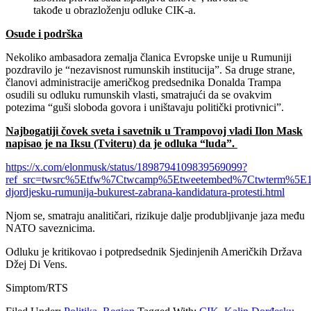
takođe u obrazloženju odluke CIK-a.
Osude i podrška
Nekoliko ambasadora zemalja članica Evropske unije u Rumuniji
pozdravilo je “nezavisnost rumunskih institucija”. Sa druge strane,
članovi administracije američkog predsednika Donalda Trampa
osudili su odluku rumunskih vlasti, smatrajući da se ovakvim
potezima “guši sloboda govora i uništavaju politički protivnici”.
Najbogatiji čovek sveta i savetnik u Trampovoj vladi Ilon Mask
napisao je na Iksu (Tviteru) da je odluka “luda”.
https://x.com/elonmusk/status/1898794109839569099?
ref_src=twsrc%5Etfw%7Ctwcamp%5Etweetembed%7Ctwterm%5E1
djordjesku-rumunija-bukurest-zabrana-kandidatura-protesti.html
Njom se, smatraju analitičari, rizikuje dalje produbljivanje jaza među
NATO saveznicima.
Odluku je kritikovao i potpredsednik Sjedinjenih Američkih Država
Džej Di Vens.
Simptom/RTS