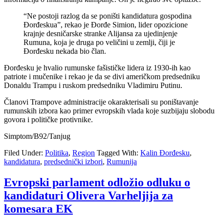
“Ne postoji razlog da se poništi kandidatura gospodina
Đorđeskua”, rekao je Đorđe Simion, lider opozicione
krajnje desničarske stranke Alijansa za ujedinjenje
Rumuna, koja je druga po veličini u zemlji, čiji je
Đorđesku nekada bio član.
Đorđesku je hvalio rumunske fašističke lidera iz 1930-ih kao
patriote i mučenike i rekao je da se divi američkom predsedniku
Donaldu Trampu i ruskom predsedniku Vladimiru Putinu.
Članovi Trampove administracije okarakterisali su poništavanje
rumunskih izbora kao primer evropskih vlada koje suzbijaju slobodu
govora i političke protivnike.
Simptom/B92/Tanjug
Filed Under:
Politika
,
Region
Tagged With:
Kalin Đorđesku
,
kandidatura
,
predsednički izbori
,
Rumunija
Evropski parlament odložio odluku o
kandidaturi Olivera Varheljija za
komesara EK