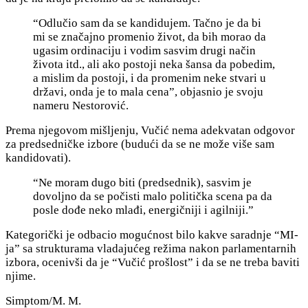
“Odlučio sam da se kandidujem. Tačno je da bi
mi se značajno promenio život, da bih morao da
ugasim ordinaciju i vodim sasvim drugi način
života itd., ali ako postoji neka šansa da pobedim,
a mislim da postoji, i da promenim neke stvari u
državi, onda je to mala cena”, objasnio je svoju
nameru Nestorović.
Prema njegovom mišljenju, Vučić nema adekvatan odgovor
za predsedničke izbore (budući da se ne može više sam
kandidovati).
“Ne moram dugo biti (predsednik), sasvim je
dovoljno da se počisti malo politička scena pa da
posle dođe neko mlađi, energičniji i agilniji.”
Kategorički je odbacio mogućnost bilo kakve saradnje “MI-
ja” sa strukturama
vladajućeg režima nakon parlamentarnih
izbora, ocenivši da je “Vučić prošlost” i da se ne treba baviti
njime.
Simptom/M. M.