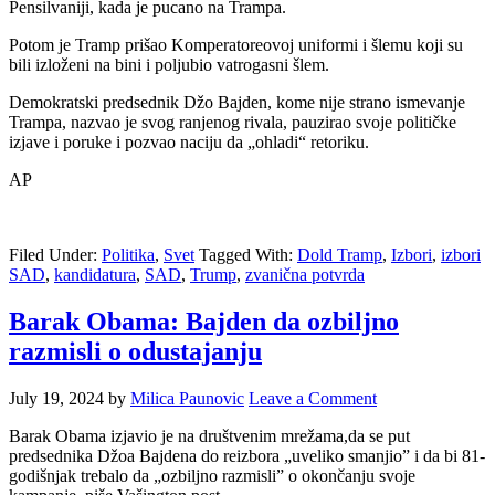
Pensilvaniji, kada je pucano na Trampa.
Potom je Tramp prišao Komperatoreovoj uniformi i šlemu koji su
bili izloženi na bini i poljubio vatrogasni šlem.
Demokratski predsednik Džo Bajden, kome nije strano ismevanje
Trampa, nazvao je svog ranjenog rivala, pauzirao svoje političke
izjave i poruke i pozvao naciju da „ohladi“ retoriku.
AP
Filed Under:
Politika
,
Svet
Tagged With:
Dold Tramp
,
Izbori
,
izbori
SAD
,
kandidatura
,
SAD
,
Trump
,
zvanična potvrda
Barak Obama: Bajden da ozbiljno
razmisli o odustajanju
July 19, 2024
by
Milica Paunovic
Leave a Comment
Barak Obama izjavio je na društvenim mrežama,da se put
predsednika Džoa Bajdena do reizbora „uveliko smanjio” i da bi 81-
godišnjak trebalo da „ozbiljno razmisli” o okončanju svoje