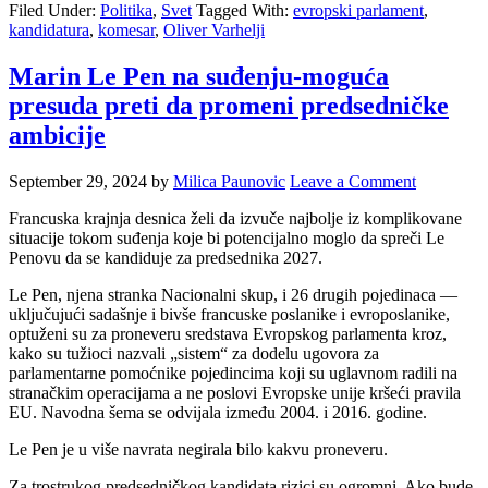
Filed Under:
Politika
,
Svet
Tagged With:
evropski parlament
,
kandidatura
,
komesar
,
Oliver Varhelji
Marin Le Pen na suđenju-moguća
presuda preti da promeni predsedničke
ambicije
September 29, 2024
by
Milica Paunovic
Leave a Comment
Francuska krajnja desnica želi da izvuče najbolje iz komplikovane
situacije tokom suđenja koje bi potencijalno moglo da spreči Le
Penovu da se kandiduje za predsednika 2027.
Le Pen, njena stranka Nacionalni skup, i 26 drugih pojedinaca —
uključujući sadašnje i bivše francuske poslanike i evroposlanike,
optuženi su za proneveru sredstava Evropskog parlamenta kroz,
kako su tužioci nazvali „sistem“ za dodelu ugovora za
parlamentarne pomoćnike pojedincima koji su uglavnom radili na
stranačkim operacijama a ne poslovi Evropske unije kršeći pravila
EU. Navodna šema se odvijala između 2004. i 2016. godine.
Le Pen je u više navrata negirala bilo kakvu proneveru.
Za trostrukog predsedničkog kandidata rizici su ogromni. Ako bude