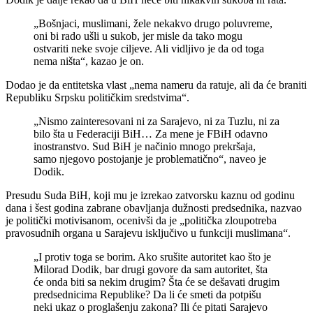
„Bošnjaci, muslimani, žele nekakvo drugo poluvreme,
oni bi rado ušli u sukob, jer misle da tako mogu
ostvariti neke svoje ciljeve. Ali vidljivo je da od toga
nema ništa“, kazao je on.
Dodao je da entitetska vlast „nema nameru da ratuje, ali da će braniti
Republiku Srpsku političkim sredstvima“.
„Nismo zainteresovani ni za Sarajevo, ni za Tuzlu, ni za
bilo šta u Federaciji BiH… Za mene je FBiH odavno
inostranstvo. Sud BiH je načinio mnogo prekršaja,
samo njegovo postojanje je problematično“, naveo je
Dodik.
Presudu Suda BiH, koji mu je izrekao zatvorsku kaznu od godinu
dana i šest godina zabrane obavljanja dužnosti predsednika, nazvao
je politički motivisanom, ocenivši da je „politička zloupotreba
pravosudnih organa u Sarajevu isključivo u funkciji muslimana“.
„I protiv toga se borim. Ako srušite autoritet kao što je
Milorad Dodik, bar drugi govore da sam autoritet, šta
će onda biti sa nekim drugim? Šta će se dešavati drugim
predsednicima Republike? Da li će smeti da potpišu
neki ukaz o proglašenju zakona? Ili će pitati Sarajevo