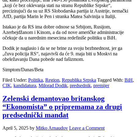
„koji će bez oklevanja stati na stranu Republike Srpske“,
precizirajući da su uz RS Slobodarska partija iz Austrije, nemački
AfD, partija Marin le Pen i stranka Matea Salvinija u Italiji.
Istakao je da RS ima dobre odnose sa Srbijom, Rusijom,
Azerbejdžanom i Kinom, a da od nove američke administracije
očekuje da u narednim mesecima redefiniše politiku u BiH.
Dodik je naglasio i da se ne brine za svoju bezbnednost, jer ga
„čuva policija RS“, najavivši da će 9. maja biti u Moskvi na
obeležavanju Dana pobede nad fašizmom.
Simptom/Danas/Beta
Filed Under:
Politika
,
Region
,
Republika Srpska
Tagged With:
BiH
,
CIK
,
kandidatura
,
Milorad Dodik
,
predsednik
,
premijer
Zelenski demantovao britanskog
“Ekonomista” o pripremama za drugi
predsednički mandat
April 5, 2025
by
Mitko Arnaudov
Leave a Comment