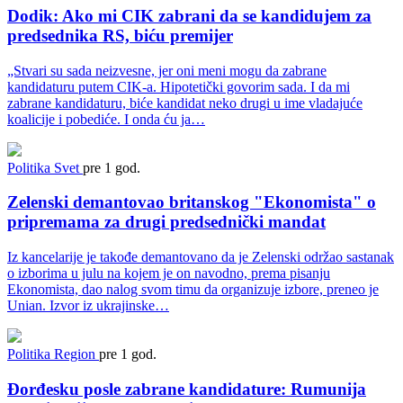
Dodik: Ako mi CIK zabrani da se kandidujem za
predsednika RS, biću premijer
„Stvari su sada neizvesne, jer oni meni mogu da zabrane
kandidaturu putem CIK-a. Hipotetički govorim sada. I da mi
zabrane kandidaturu, biće kandidat neko drugi u ime vladajuće
koalicije i pobediće. I onda ću ja…
Politika
Svet
pre 1 god.
Zelenski demantovao britanskog "Ekonomista" o
pripremama za drugi predsednički mandat
Iz kancelarije je takođe demantovano da je Zelenski održao sastanak
o izborima u julu na kojem je on navodno, prema pisanju
Ekonomista, dao nalog svom timu da organizuje izbore, preneo je
Unian. Izvor iz ukrajinske…
Politika
Region
pre 1 god.
Đorđesku posle zabrane kandidature: Rumunija