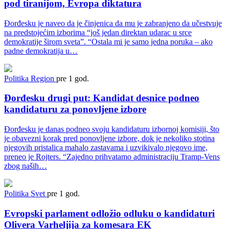
pod tiranijom, Evropa diktatura
Đorđesku je naveo da je činjenica da mu je zabranjeno da učestvuje
na predstojećim izborima “još jedan direktan udarac u srce
demokratije širom sveta”. “Ostala mi je samo jedna poruka – ako
padne demokratija u…
Politika
Region
pre 1 god.
Đorđesku drugi put: Kandidat desnice podneo
kandidaturu za ponovljene izbore
Đorđesku je danas podneo svoju kandidaturu izbornoj komisiji, što
je obavezni korak pred ponovljene izbore, dok je nekoliko stotina
njegovih pristalica mahalo zastavama i uzvikivalo njegovo ime,
preneo je Rojters. “Zajedno prihvatamo administraciju Tramp-Vens
zbog naših…
Politika
Svet
pre 1 god.
Evropski parlament odložio odluku o kandidaturi
Olivera Varheljija za komesara EK