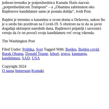
jednom trenutku je potpredsednicu Kamalu Haris nazvao
„potpredsednicom Trampom“ – a „Obamina zabrinutost oko
Bajdenove kandidature samo je postala dublja“, tvrdi Post.
Bajden je trenutno u karantinu u svom domu u Delaveru, nakon što
je u sredu bio pozitivan na Covid-19. S obzirom na to da su javni
događaji uklonjeni narednih dana, Bajdenovi prijatelji i saveznici
veruju da će on povući svoju kandidaturu već ovog vikenda.
The Washington Post
Filed Under:
Politika
,
Svet
Tagged With:
Bajden
,
Bajden covid
,
Barak Obama
,
Donald Trump
,
Izbori
,
izjava
,
kampanja
,
kandidatura
,
SAD
,
USA
Copyright 2024
O nama
Impresum
Kontakt