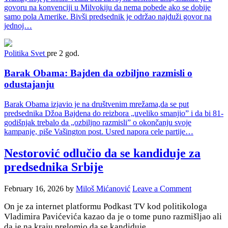
govoru na konvenciji u Milvokiju da nema pobede ako se dobije
samo pola Amerike. Bivši predsednik je održao najduži govor na
jednoj…
Politika
Svet
pre 2 god.
Barak Obama: Bajden da ozbiljno razmisli o
odustajanju
Barak Obama izjavio je na društvenim mrežama,da se put
predsednika Džoa Bajdena do reizbora „uveliko smanjio” i da bi 81-
godišnjak trebalo da „ozbiljno razmisli” o okončanju svoje
kampanje, piše Vašington post. Usred napora cele partije…
Nestorović odlučio da se kandiduje za
predsednika Srbije
February 16, 2026
by
Miloš Mićanović
Leave a Comment
On je za internet platformu Podkast TV kod politikologa
Vladimira Pavićevića kazao da je o tome puno razmišljao ali
da je na kraju prelomio da se kandiduje.