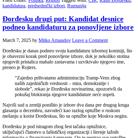
Filed Under:
Politika
,
Region
Tagged With:
CIK
,
Kalin Đorđesku
,
kandidatura
,
predsednički izbori
,
Rumunija
Đorđesku drugi put: Kandidat desnice
podneo kandidaturu za ponovljene izbore
March 7, 2025
by
Mitko Arnaudov
Leave a Comment
Đorđesku je danas podneo svoju kandidaturu izbornoj komisiji, što
je obavezni korak pred ponovljene izbore, dok je nekoliko stotina
njegovih pristalica mahalo zastavama i uzvikivalo njegovo ime,
preneo je Rojters.
“Zajedno prihvatamo administraciju Tramp-Vens zbog
naših zajedničkih vrednosti – mira, demokratije i
slobode”, rekao je Đorđesku novinarima, upozorivši da
pokušaj blokiranja njegove kandidature neće uspeti.
Najviši sud u zemlji poništio je izbore dva dana pre drugog kruga
glasanja u decembru, navodeći kao razlog optužbe o ruskom
mešanju u korist Đorđeskua, što su optužbe koje Moskva negira.
Đorđesku je pod istragom zbog šest tačaka optužnice,
uključujući članstvo u fašističkoj organizaciji i širenje lažnih
informacija o finansiranju kampanje. On je negirao sve optužbe.