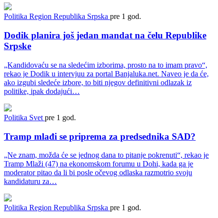
Politika
Region
Republika Srpska
pre 1 god.
Dodik planira još jedan mandat na čelu Republike
Srpske
„Kandidovaću se na sledećim izborima, prosto na to imam pravo“,
rekao je Dodik u intervjuu za portal Banjaluka.net. Naveo je da će,
ako izgubi sledeće izbore, to biti njegov definitivni odlazak iz
politike, ipak dodajući…
Politika
Svet
pre 1 god.
Tramp mlađi se priprema za predsednika SAD?
„Ne znam, možda će se jednog dana to pitanje pokrenuti“, rekao je
Tramp Mlaži (47) na ekonomskom forumu u Dohi, kada ga je
moderator pitao da li bi posle očevog odlaska razmotrio svoju
kandidaturu za…
Politika
Region
Republika Srpska
pre 1 god.