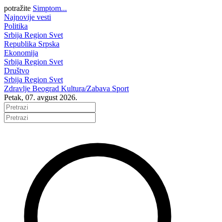
potražite
Simptom...
Najnovije vesti
Politika
Srbija
Region
Svet
Republika Srpska
Ekonomija
Srbija
Region
Svet
Društvo
Srbija
Region
Svet
Zdravlje
Beograd
Kultura/Zabava
Sport
Petak, 07. avgust 2026.