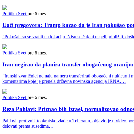
Politika
Svet
pre 6 mes.
Uoči pregovora: Tramp kazao da je Iran pokušao po
“Pokušali su se vratiti na lokaciju. Nisu se čak ni uspeli približiti,
Politika
Svet
pre 6 mes.
Iran negirao da planira transfer obogaćenog uraniju
“Iranski zvaničnici nemaju nameru transferirati obogaćeni nuklearni m
komentarima koje je prenela državna novinska agencija IRNA.…
Politika
Svet
pre 6 mes.
Reza Pahlavi: Priznao bih Izrael, normalizovao odn
Pahlavi, protivnik teokratske vlade u Teheranu, objavio je u video por
delovati prema susedima…