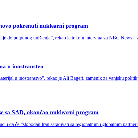
novo pokrenuti nuklearni program
 došlo je do potpunog uništenja”, rekao je tokom intervjua za NBC News.
ma u inostranstvo
aterijal u inostranstvo”, rekao je Ali Bageri, zamenik za vanjsku politi
ose sa SAD, okončao nuklearni program
uci i da će “slobodan Iran sarađivati sa regionalnim i globalnim partne