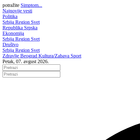
potražite
Simptom...
Najnovije vesti
Politika
Srbija
Region
Svet
Republika Srpska
Ekonomija
Srbija
Region
Svet
Društvo
Srbija
Region
Svet
Zdravlje
Beograd
Kultura/Zabava
Sport
Petak, 07. avgust 2026.