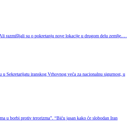
 “Ali razmišljali su o pokretanju nove lokacije u drugom delu zemlje.…
ku u Sekretarijatu iranskog Vrhovnog veća za nacionalnu sigurnost, u
rima u borbi protiv terorizma”. “Biću jasan kako će slobodan Iran