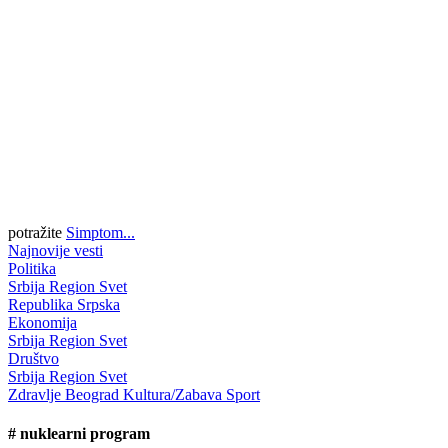
potražite
Simptom...
Najnovije vesti
Politika
Srbija
Region
Svet
Republika Srpska
Ekonomija
Srbija
Region
Svet
Društvo
Srbija
Region
Svet
Zdravlje
Beograd
Kultura/Zabava
Sport
#
nuklearni program