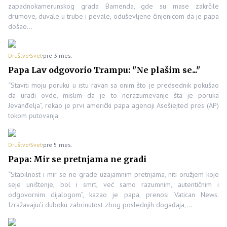
zapadnokamerunskog grada Bamenda, gde su mase zakrčile
drumove, duvale u trube i pevale, oduševljene činjenicom da je papa
došao…
Društvo
Svet
pre 3 mes.
Papa Lav odgovorio Trampu: "Ne plašim se..."
“Staviti moju poruku u istu ravan sa onim što je predsednik pokušao
da uradi ovde, mislim da je to nerazumevanje šta je poruka
Jevanđelja”, rekao je prvi američki papa agenciji Asošiejted pres (AP)
tokom putovanja…
Društvo
Svet
pre 5 mes.
Papa: Mir se pretnjama ne gradi
“Stabilnost i mir se ne grade uzajamnim pretnjama, niti oružjem koje
seje uništenje, bol i smrt, već samo razumnim, autentičnim i
odgovornim dijalogom”, kazao je papa, prenosi Vatican News.
Izražavajući duboku zabrinutost zbog poslednjih događaja,…