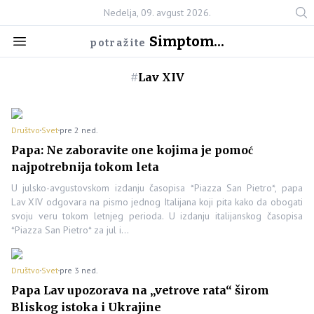
Nedelja, 09. avgust 2026.
Simptom...
potražite
#
Lav XIV
Društvo
Svet
pre 2 ned.
Papa: Ne zaboravite one kojima je pomoć
najpotrebnija tokom leta
U julsko-avgustovskom izdanju časopisa *Piazza San Pietro*, papa
Lav XIV odgovara na pismo jednog Italijana koji pita kako da obogati
svoju veru tokom letnjeg perioda. U izdanju italijanskog časopisa
*Piazza San Pietro* za jul i…
Društvo
Svet
pre 3 ned.
Papa Lav upozorava na „vetrove rata“ širom
Bliskog istoka i Ukrajine