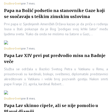
Društvo
Svet
pre 7 mes.
Papa na Božić podsetio na stanovnike Gaze koji
se suočavaju s teškim zimskim uslovima
Prvi papa iz Sjedinjenih Američkih Država kazao je da priča o rođenju
Isusa u štali pokazuje da je Bog “podigao svoj krhki šator” među
ljudima sveta. “Kako da onda ne mislimo na šatore u Gazi,…
Društvo
Svet
pre 7 mes.
Papa Lav XIV prvi put predvodio misu na Badnje
veče
Služba se održala u Bazilici Svetog Petra u Vatikanu u Rimu, a
prisustvovali su kardinali, biskupi, sveštenici, diplomatski predstavnici
akreditovani u Vatikanu i veliki broj pozvanih gostiju. Nakon smrti
pape Franje 21. aprila, kardinal Robert…
Društvo
Svet
pre 8 mes.
Papa Lav skinuo cipele, ali se nije pomolio u
Plavoj džamiji