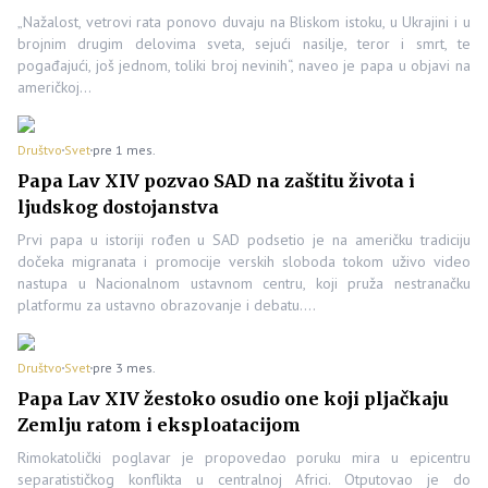
„Nažalost, vetrovi rata ponovo duvaju na Bliskom istoku, u Ukrajini i u
brojnim drugim delovima sveta, sejući nasilje, teror i smrt, te
pogađajući, još jednom, toliki broj nevinih“, naveo je papa u objavi na
američkoj…
Društvo
Svet
pre 1 mes.
Papa Lav XIV pozvao SAD na zaštitu života i
ljudskog dostojanstva
Prvi papa u istoriji rođen u SAD podsetio je na američku tradiciju
dočeka migranata i promocije verskih sloboda tokom uživo video
nastupa u Nacionalnom ustavnom centru, koji pruža nestranačku
platformu za ustavno obrazovanje i debatu.…
Društvo
Svet
pre 3 mes.
Papa Lav XIV žestoko osudio one koji pljačkaju
Zemlju ratom i eksploatacijom
Rimokatolički poglavar je propovedao poruku mira u epicentru
separatističkog konflikta u centralnoj Africi. Otputovao je do