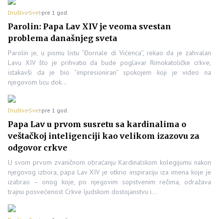
Društvo
Svet
pre 1 god.
Parolin: Papa Lav XIV je veoma svestan
problema današnjeg sveta
Parolin je, u pismu listu ”Đornale di Vićenca”, rekao da je zahvalan
Lavu XIV što je prihvatio da bude poglavar Rimokatoličke crkve,
istakavši da je bio ”impresioniran” spokojem koji je video na
njegovom licu dok…
Društvo
Svet
pre 1 god.
Papa Lav u ​​prvom susretu sa kardinalima o
veštačkoj inteligenciji kao velikom izazovu za
odgovor crkve
U svom prvom zvaničnom obraćanju Kardinalskom kolegijumu nakon
njegovog izbora, papa Lav XIV je otkrio inspiraciju iza imena koje je
izabrao – onog koje, po njegovim sopstvenim rečima, odražava
trajnu posvećenost Crkve ljudskom dostojanstvu i…