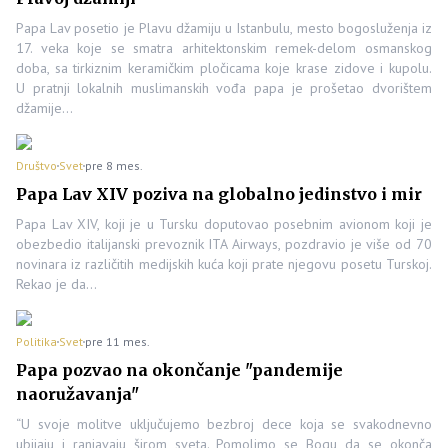
Papa Lav posetio je Plavu džamiju u Istanbulu, mesto bogosluženja iz
17. veka koje se smatra arhitektonskim remek-delom osmanskog
doba, sa tirkiznim keramičkim pločicama koje krase zidove i kupolu.
U pratnji lokalnih muslimanskih vođa papa je prošetao dvorištem
džamije…
Društvo
Svet
pre 8 mes.
Papa Lav XIV poziva na globalno jedinstvo i mir
Papa Lav XIV, koji je u Tursku doputovao posebnim avionom koji je
obezbedio italijanski prevoznik ITA Airways, pozdravio je više od 70
novinara iz različitih medijskih kuća koji prate njegovu posetu Turskoj.
Rekao je da…
Politika
Svet
pre 11 mes.
Papa pozvao na okončanje "pandemije
naoružavanja"
“U svoje molitve uključujemo bezbroj dece koja se svakodnevno
ubijaju i ranjavaju širom sveta. Pomolimo se Bogu da se okonča