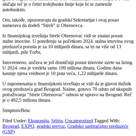
slučaju reč je o četiri trolejbuske linije koje bi se zamenile
autobuskim.
Oni, takođe, upozoravaju da gradski Sekretarijat i ovaj posao
namerava da dodeli “Streli” iz Obrenovca.
Iz finansijskog izveštaja Strele Obrenovac vidi se znatan porast
stalne imovine. U poređenju sa početkom 2024. stalna imovina ovog
preduzeća porasla je za 10 milijardi dinara, sa tri na više od 13
milijardi, piše Forbs.
Istovremeno, uočava se još drastičniji porast imovine uzete na lizing.
U 2024. ona je vredela samo 109 miliona dinara. Godinu dana
kasnije njena vrednost je 10 puta veća, 1,22 milijarde dinara.
U napomenama u finansijskom izveštaju se vidi da je glavni dužnik
ovog preduzeća grad Beograd. Naime, gotovo 70 odsto od ukupnih
potraživanja “Strele Obrenovac” odnosi se upravo na Beograd. Reč
je o 492,5 miliona dinara.
Simptom/Beta
Filed Under:
Ekonomija
,
Srbija
,
Uncategorized
Tagged With:
Beograd
,
EXPO
,
gradski prevoz
,
Gradsko saobraćajno preduzeće
(GSP)