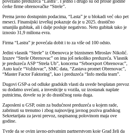
povezano preduzeća “Lastra”. I jedno i drugo su od prošle godine
ćerke firme obrenovačke “Strele”.
Prema javno dostupnim podacima, “Lasta” je u blokadi već oko pet
meseci. Finansijski izveštaj pokazuje da je u 2025. drastično
smanjila gubitak, ali i dalje posluje negativno. Neto gubitak tako je
iznosio 31,9 miliona evra.
Firma “Lastra” je povećala dobit i to za više od 100 odsto.
Jedini vlasnik “Strele” iz Obenovca je biznismen Miroslav Nikolić.
Izuzev “Strele Obrenovac” on ima još nekoliko preduzeća. Vlasnik
je preduzeća ASP “Strela Ub”, koncerna “Srboexport Obrenovac”,
Auto kuće “Voždovac”, SMC data, “Zastava promet Obrenovac”,
“Master Factor Faktoring”, kao i preduzeća “Info media team”.
Dugovi GSP-a od odluke gradskih vlasti da uvede besplatan prevoz
su dodatno uvećani, a investicije u vozila, uz izostanak naplate
putnicima, dovele su je do drastičnog rasta duga.
Zaposleni u GSP, osim za budućnost preduzeća u kojem rade,
zabrinuti su trenutno i zbog najnovijeg javnog poziva gradskog
Sekretarijata za javni prevoz, raspisanog polovinom maja ove
godine.
Tvrde da se ovim javno-privatnim partnerstvom koje Grad želi da