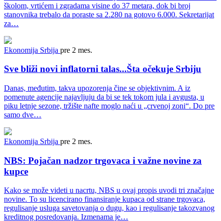
školom, vrtićem i zgradama visine do 37 metara, dok bi broj
stanovnika trebalo da poraste sa 2.280 na gotovo 6.000. Sekretarijat
za…
Ekonomija
Srbija
pre 2 mes.
Sve bliži novi inflatorni talas...Šta očekuje Srbiju
Danas, međutim, takva upozorenja čine se objektivnim. A iz
pomenute agencije najavljuju da bi se tek tokom jula i avgusta, u
piku letnje sezone, tržište nafte moglo naći u „crvenoj zoni“. Do pre
samo dve…
Ekonomija
Srbija
pre 2 mes.
NBS: Pojačan nadzor trgovaca i važne novine za
kupce
Kako se može videti u nacrtu, NBS u ovaj propis uvodi tri značajne
novine. To su licencirano finansiranje kupaca od strane trgovaca,
regulisanje usluga savetovanja o dugu, kao i regulisanje takozvanog
kreditnog posredovanja. Izmenama je…