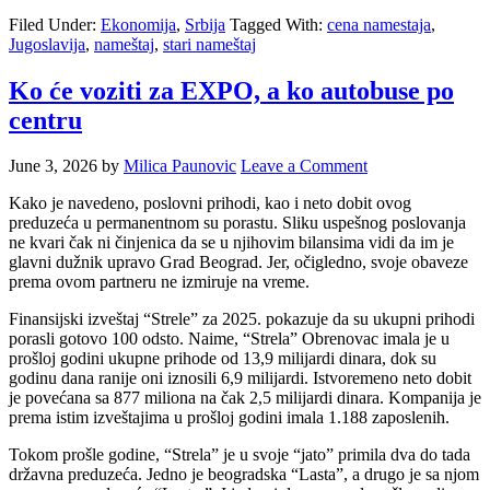
Filed Under:
Ekonomija
,
Srbija
Tagged With:
cena namestaja
,
Jugoslavija
,
nameštaj
,
stari nameštaj
Ko će voziti za EXPO, a ko autobuse po
centru
June 3, 2026
by
Milica Paunovic
Leave a Comment
Kako je navedeno, poslovni prihodi, kao i neto dobit ovog
preduzeća u permanentnom su porastu. Sliku uspešnog poslovanja
ne kvari čak ni činjenica da se u njihovim bilansima vidi da im je
glavni dužnik upravo Grad Beograd. Jer, očigledno, svoje obaveze
prema ovom partneru ne izmiruje na vreme.
Finansijski izveštaj “Strele” za 2025. pokazuje da su ukupni prihodi
porasli gotovo 100 odsto. Naime, “Strela” Obrenovac imala je u
prošloj godini ukupne prihode od 13,9 milijardi dinara, dok su
godinu dana ranije oni iznosili 6,9 milijardi. Istvoremeno neto dobit
je povećana sa 877 miliona na čak 2,5 milijardi dinara. Kompanija je
prema istim izveštajima u prošloj godini imala 1.188 zaposlenih.
Tokom prošle godine, “Strela” je u svoje “jato” primila dva do tada
državna preduzeća. Jedno je beogradska “Lasta”, a drugo je sa njom