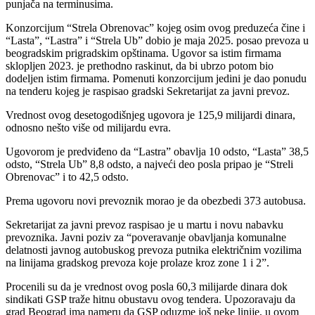
punjača na terminusima.
Konzorcijum “Strela Obrenovac” kojeg osim ovog preduzeća čine i
“Lasta”, “Lastra” i “Strela Ub” dobio je maja 2025. posao prevoza u
beogradskim prigradskim opštinama. Ugovor sa istim firmama
sklopljen 2023. je prethodno raskinut, da bi ubrzo potom bio
dodeljen istim firmama. Pomenuti konzorcijum jedini je dao ponudu
na tenderu kojeg je raspisao gradski Sekretarijat za javni prevoz.
Vrednost ovog desetogodišnjeg ugovora je 125,9 milijardi dinara,
odnosno nešto više od milijardu evra.
Ugovorom je predviđeno da “Lastra” obavlja 10 odsto, “Lasta” 38,5
odsto, “Strela Ub” 8,8 odsto, a najveći deo posla pripao je “Streli
Obrenovac” i to 42,5 odsto.
Prema ugovoru novi prevoznik morao je da obezbedi 373 autobusa.
Sekretarijat za javni prevoz raspisao je u martu i novu nabavku
prevoznika. Javni poziv za “poveravanje obavljanja komunalne
delatnosti javnog autobuskog prevoza putnika električnim vozilima
na linijama gradskog prevoza koje prolaze kroz zone 1 i 2”.
Procenili su da je vrednost ovog posla 60,3 milijarde dinara dok
sindikati GSP traže hitnu obustavu ovog tendera. Upozoravaju da
grad Beograd ima nameru da GSP oduzme još neke linije, u ovom