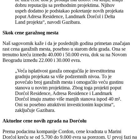
dobru reputaciju sa prethodnim projektima. Njihov
uspeh dodatno je podstakao pokretanje novih projekata
poput Adresa Residence, Landmark Dorćol i Delta
Land projekta“, navodi Gazibara.
Skok cene garažnog mesta
Naš sagovornik kaže i da je poslednjih godina primetan značajan
rast cena garažnih mesta, posebno u starom delu grada. Ona se
trenutno kreću između 40.000 i 50.000 evra, dok su na Novom
Beogradu između 22.000 i 30.000 evra.
„Veća isplativost garaža omogućila je investitorima
gradnju projekata sa više podzemnih nivoa. To je
povećalo broj garažnih mesta i omogućilo veću gustinu
stanova u novim projektima. Zbog toga projekti poput
Dorćol Residence, Adresa Residence i Landmark
Dorćol imaju znatno više manjih stanova ispod 40 m².
Oni su posebno atraktivni investicionim kupcima“,
zaključuje Gazibara.
Aktuelne cene novih zgrada na Dorćolu
Prema podacima kompanije Cordon, cene kvadrata u Marini
Dorćol kreću se od 5.700 do 9.000 evra sa porezom. U prvoj fazi na