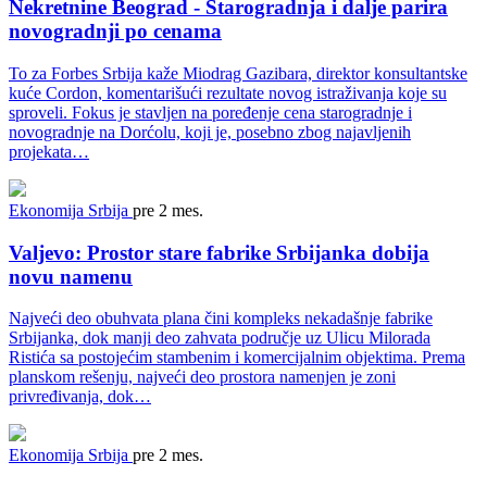
Nekretnine Beograd - Starogradnja i dalje parira
novogradnji po cenama
To za Forbes Srbija kaže Miodrag Gazibara, direktor konsultantske
kuće Cordon, komentarišući rezultate novog istraživanja koje su
sproveli. Fokus je stavljen na poređenje cena starogradnje i
novogradnje na Dorćolu, koji je, posebno zbog najavljenih
projekata…
Ekonomija
Srbija
pre 2 mes.
Valjevo: Prostor stare fabrike Srbijanka dobija
novu namenu
Najveći deo obuhvata plana čini kompleks nekadašnje fabrike
Srbijanka, dok manji deo zahvata područje uz Ulicu Milorada
Ristića sa postojećim stambenim i komercijalnim objektima. Prema
planskom rešenju, najveći deo prostora namenjen je zoni
privređivanja, dok…
Ekonomija
Srbija
pre 2 mes.