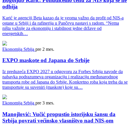
Bogoljub Karić: Ponudićemo cenu za NIS koja se ne
odbija
Karić je agenciji Beta kazao da je veoma važno da profit od NIS-a
ostane u Srbiji i da rafinerija u Pančevu nastavi s radom. “Nema
ništa važnije za ekonomiju i stabilnost jedne države od
energetskih…
Ekonomija
Srbija
pre 2 mes.
EXPO maskote od Japana do Srbije
Iz preduzeća EXPO 2027 u odgovoru za Forbes Srbija navode da
nabavka podrazumeva organizaciju i realizaciju međunarodnog
transporta robe od Japana do Srbije. Konkretno roba koja treba da se
transportuje su suveniri (maskote) koje su…
Ekonomija
Srbija
pre 3 mes.
Manojlović: Vučić propustio istorijsku šansu da
Srbija povrati većinsko vlasništvo nad NIS-om