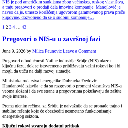
NIS je pod američkim sankijama zbog većinskog ruskog vlasništva,
a traju pregovori o prodaji dela imovine kompanije. Manojlović je
naveo da je, umesto korišćenja ugovorom garantovanog prava preče
kupovine, dozvoljeno da se o sudbini kompanije…
Posts
1
2
3
4
…
43
pagination
Pregovori o NIS-u u završnoj fazi
June 9, 2026
by
Milica Paunovic
Leave a Comment
Pregovori o budućnosti Naftne industrije Srbije (NIS) ulaze u
ključnu fazu, dok se istovremeno približavaju važni rokovi koji bi
mogli da utiču na dalji razvoj situacije.
Ministarka rudarstva i energetike Dubravka Đedović
Handanović izjavila je da su razgovori o promeni vlasništva NIS-a
veoma složeni i da sve strane u pregovorima pokušavaju da zaštite
svoje interese.
Prema njenim rečima, za Srbiju je najvažnije da se pronađe trajno i
stabilno rešenje koje će obezbediti nesmetano funkcionisanje
energetskog sektora.
Ključni rokovi stvaraju dodatni pritisak