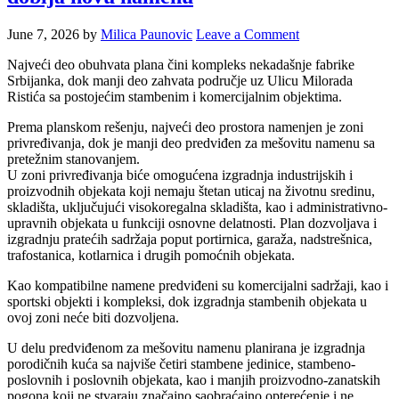
June 7, 2026
by
Milica Paunovic
Leave a Comment
Najveći deo obuhvata plana čini kompleks nekadašnje fabrike
Srbijanka, dok manji deo zahvata područje uz Ulicu Milorada
Ristića sa postojećim stambenim i komercijalnim objektima.
Prema planskom rešenju, najveći deo prostora namenjen je zoni
privređivanja, dok je manji deo predviđen za mešovitu namenu sa
pretežnim stanovanjem.
U zoni privređivanja biće omogućena izgradnja industrijskih i
proizvodnih objekata koji nemaju štetan uticaj na životnu sredinu,
skladišta, uključujući visokoregalna skladišta, kao i administrativno-
upravnih objekata u funkciji osnovne delatnosti. Plan dozvoljava i
izgradnju pratećih sadržaja poput portirnica, garaža, nadstrešnica,
trafostanica, kotlarnica i drugih pomoćnih objekata.
Kao kompatibilne namene predviđeni su komercijalni sadržaji, kao i
sportski objekti i kompleksi, dok izgradnja stambenih objekata u
ovoj zoni neće biti dozvoljena.
U delu predviđenom za mešovitu namenu planirana je izgradnja
porodičnih kuća sa najviše četiri stambene jedinice, stambeno-
poslovnih i poslovnih objekata, kao i manjih proizvodno-zanatskih
pogona koji ne stvaraju značajno saobraćajno opterećenje i ne