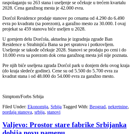
raspolaganju su 263 stana i useljenje se očekuje u trećem kvartalu
2028. Cena garažnog mesta je 42.000 evra.
Dorćol Residence prodaje stanove po cenama od 4.290 do 6.490
evra po kvadratu (sa porezom), a garažno mesto za 30.000. I ovaj
projekat sa 459 stanova biće useljen u 2028.
U gornjem delu Dorćola, aktuelna je izgradnja zgrade Ban
Residence u Strahinjića Bana sa pet spratova i potkrovljem.
Useljenje se takođe očekuje 2028. Stanovi se prodaju po ceni i do
10.000 evra sa porezom dok cena garažnog mesta još nije poznata.
Pre njih biće useljena zgrada Dorćol park u donjem delu ovog kraja
(do kraja sledeće godine). Cene su od 5.500 do 5.700 evra za
kvadrat stana i od 48.000 do 54.000 evra za garažno mesto.
Simptom/Forbs Srbija
Filed Under:
Ekonomija
,
Srbija
Tagged With:
Beograd
,
nekretnine
,
pordaja stanova
,
srbija
,
stanovi
Valjevo: Prostor stare fabrike Srbijanka
dobija novu namenu