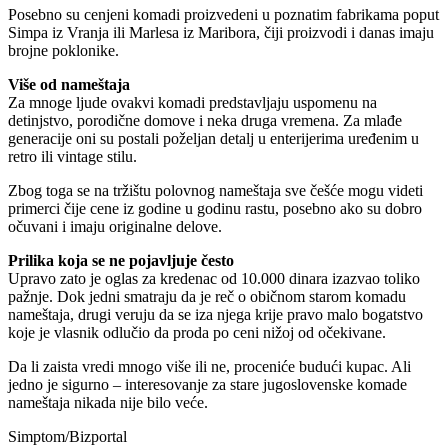
Posebno su cenjeni komadi proizvedeni u poznatim fabrikama poput
Simpa iz Vranja ili Marlesa iz Maribora, čiji proizvodi i danas imaju
brojne poklonike.
Više od nameštaja
Za mnoge ljude ovakvi komadi predstavljaju uspomenu na
detinjstvo, porodične domove i neka druga vremena. Za mlađe
generacije oni su postali poželjan detalj u enterijerima uređenim u
retro ili vintage stilu.
Zbog toga se na tržištu polovnog nameštaja sve češće mogu videti
primerci čije cene iz godine u godinu rastu, posebno ako su dobro
očuvani i imaju originalne delove.
Prilika koja se ne pojavljuje često
Upravo zato je oglas za kredenac od 10.000 dinara izazvao toliko
pažnje. Dok jedni smatraju da je reč o običnom starom komadu
nameštaja, drugi veruju da se iza njega krije pravo malo bogatstvo
koje je vlasnik odlučio da proda po ceni nižoj od očekivane.
Da li zaista vredi mnogo više ili ne, proceniće budući kupac. Ali
jedno je sigurno – interesovanje za stare jugoslovenske komade
nameštaja nikada nije bilo veće.
Simptom/Bizportal