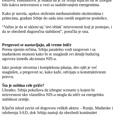
Đedović Handanović je istakla da je za Srbiju ključno da se izbegne
bilo kakva neizvesnost u vezi sa snabdevanjem energentima.
Kako je navela, uprkos složenim međunarodnim okolnostima i
pritiscima, građani Srbije do sada nisu osetili negativne posledice.
“Važno je da se ukloni taj ‘sivi oblak’ neizvesnosti koji je postojao, i
da se obezbedi dugoročna stabilnost”, poručila je ona.
Pregovori se nastavljaju, ali vreme ističe
Prema njenim rečima, Srbija paralelno vodi razgovore i sa
mađarskom stranom kako bi se usaglasili svi detalji budućeg
ugovora između akcionara NIS-a.
Iako postoje otvorena i kompleksna pitanja, deo njih je već
usaglašen, a pregovori se, kako kaže, odvijaju u konstruktivnom
pravcu.
Šta je suština cele priče?
Ukratko, Srbija pokušava da izbegne scenario u kojem bi
neizvesnost oko vlasništva NIS-a mogla da utiče na energetsku
stabilnost zemlje.
Ključni ishod zavisi od dogovora velikih aktera – Rusije, Mađarske i
odobrenja SAD, dok Srbija nastoji da obezbedi kontinuitet