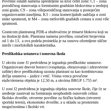
Površine ostalih namena opredeljene su kroz četiri zone: C1 – zona
porodičnog stanovanja u formiranim gradskim blokovima u srednjoj
zoni grada; C9 – zona višeporodičnog stanovanja u postojećim
organizovanim naseljima, K3 – zona komercijalnih sadržaja u zoni
niske spratnosti, te M4 – zona mešovitih gradskih centara u zoni više
spratnosti.
Granicom planiranog PDR-a obuhvaćeno je trinaest blokova koji su
na ilustraciji dole, Planirana namena površina, označeni brojevima
od 1 do 13, a ova podela proistekla je na osnovu oformljene ulične
mreže i morfoloških karakteristika.
Predškolska ustanova i osnovna škola
U okviru zone J1 predviđena je izgradnja predškolske ustanove.
Organizovani dnevni boravci (vaspitanja, obrazovanja i zdravstvene
zaštite) dece predškolskog uzrasta planirani su kao kombinovana
dečija ustanova – jaslice i vrtić. Visina venca povučene
etaže/slemena objekta je 12,50 m, a okvirna BRGP 1.755 m².
U zoni J2 predviđena je izgradnja objekta osnovne škole, čije će se
uređenje zasnivati na formiranju neophodnih osnovnih celina:
školsko dvorište, otvorene površine za fizičku kulturu (otvoreni
sportski tereni), ekonomsko dvorište, a u skladu sa prostornim
mogućnostima i školski vrt.