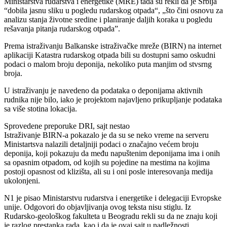
Ministarstva rudarstva i energetike (MRE) tada su rekli da je Srbija
“dobila jasnu sliku u pogledu rudarskog otpada“, „što čini osnovu za
analizu stanja životne sredine i planiranje daljih koraka u pogledu
rešavanja pitanja rudarskog otpada”.
Prema istraživanju Balkanske istraživačke mreže (BIRN) na internet
aplikaciji Katastra rudarskog otpada bili su dostupni samo oskudni
podaci o malom broju deponija, nekoliko puta manjim od stvsrng
broja.
U istraživanju je navedeno da podataka o deponijama aktivnih
rudnika nije bilo, iako je projektom najavljeno prikupljanje podataka
sa više stotina lokacija.
Sprovedene preporuke DRI, sajt nestao
Istraživanje BIRN-a pokazalo je da su se neko vreme na serveru
Ministartsva nalazili detaljniji podaci o značajno većem broju
deponija, koji pokazuju da među napuštenim deponijama ima i onih
sa opasnim otpadom, od kojih su pojedine na mestima na kojima
postoji opasnost od klizišta, ali su i oni posle interesovanja medija
ukolonjeni.
N1 je pisao Ministarstvu rudarstva i energetike i delegaciji Evropske
unije. Odgovori do objavljivanja ovog teksta nisu stiglu. Iz
Rudarsko-geološkog fakulteta u Beogradu rekli su da ne znaju koji
je razlog prestanka rada, kao i da je ovaj sajt u nadležnosti