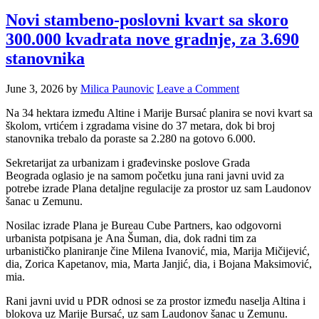
Novi stambeno-poslovni kvart sa skoro
300.000 kvadrata nove gradnje, za 3.690
stanovnika
June 3, 2026
by
Milica Paunovic
Leave a Comment
Na 34 hektara između Altine i Marije Bursać planira se novi kvart sa
školom, vrtićem i zgradama visine do 37 metara, dok bi broj
stanovnika trebalo da poraste sa 2.280 na gotovo 6.000.
Sekretarijat za urbanizam i građevinske poslove Grada
Beograda oglasio je na samom početku juna rani javni uvid za
potrebe izrade Plana detaljne regulacije za prostor uz sam Laudonov
šanac u Zemunu.
Nosilac izrade Plana je Bureau Cube Partners, kao odgovorni
urbanista potpisana je Ana Šuman, dia, dok radni tim za
urbanističko planiranje čine Milena Ivanović, mia, Marija Mičijević,
dia, Zorica Kapetanov, mia, Marta Janjić, dia, i Bojana Maksimović,
mia.
Rani javni uvid u PDR odnosi se za prostor između naselja Altina i
blokova uz Marije Bursać, uz sam Laudonov šanac u Zemunu.