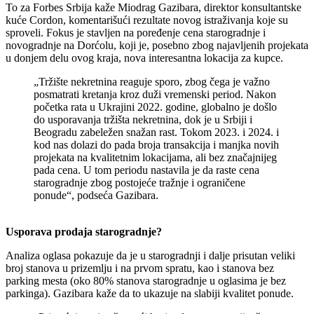
To za Forbes Srbija kaže Miodrag Gazibara, direktor konsultantske
kuće Cordon, komentarišući rezultate novog istraživanja koje su
sproveli. Fokus je stavljen na poređenje cena starogradnje i
novogradnje na Dorćolu, koji je, posebno zbog najavljenih projekata
u donjem delu ovog kraja, nova interesantna lokacija za kupce.
„Tržište nekretnina reaguje sporo, zbog čega je važno
posmatrati kretanja kroz duži vremenski period. Nakon
početka rata u Ukrajini 2022. godine, globalno je došlo
do usporavanja tržišta nekretnina, dok je u Srbiji i
Beogradu zabeležen snažan rast. Tokom 2023. i 2024. i
kod nas dolazi do pada broja transakcija i manjka novih
projekata na kvalitetnim lokacijama, ali bez značajnijeg
pada cena. U tom periodu nastavila je da raste cena
starogradnje zbog postojeće tražnje i ograničene
ponude“, podseća Gazibara.
Usporava prodaja starogradnje?
Analiza oglasa pokazuje da je u starogradnji i dalje prisutan veliki
broj stanova u prizemlju i na prvom spratu, kao i stanova bez
parking mesta (oko 80% stanova starogradnje u oglasima je bez
parkinga). Gazibara kaže da to ukazuje na slabiji kvalitet ponude.