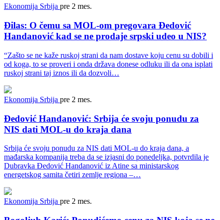
Ekonomija
Srbija
pre 2 mes.
Đilas: O čemu sa MOL-om pregovara Đedović
Handanović kad se ne prodaje srpski udeo u NIS?
“Zašto se ne kaže ruskoj strani da nam dostave koju cenu su dobili i
od koga, to se proveri i onda država donese odluku ili da ona isplati
ruskoj strani taj iznos ili da dozvoli…
Ekonomija
Srbija
pre 2 mes.
Đedović Handanović: Srbija će svoju ponudu za
NIS dati MOL-u do kraja dana
Srbija će svoju ponudu za NIS dati MOL-u do kraja dana, a
mađarska kompanija treba da se izjasni do ponedeljka, potvrdila je
Dubravka Đedović Handanović iz Atine sa ministarskog
energetskog samita četiri zemlje regiona –…
Ekonomija
Srbija
pre 2 mes.