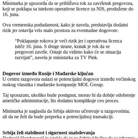
Ministarka je upozorila da se približava rok za završetak pregovora,
koji se poklapa sa istekom operativne licence za NIS, produžene do
16. juna.
Ova vremenska podudarnost, kako je navela, predstavlja dodatni
rizik jer ostavlja vrlo malo prostora za eventualne dogovore.
“Poklapanje rokova je veći rizik jer i operativna licenca
ističe 16. juna. S druge strane, kratak je rok da se
pregovori završe. Ostaje da vidimo kako će se situacija
razvijati”, navela je ministarka za TV Pink.
Dogovor između Rusije i Mađarske ključan
U centru razgovora nalazi se potencijalni dogovor između većinskog
ruskog vlasnika i mađarske kompanije MOL Group.
Taj sporazum, ukoliko bude postignut, morao bi da dobije odobrenje
američke administracije, što dodatno komplikuje ceo proces.
Ministarka je naglasila da Srbija aktivno učestvuje u razgovorima,
ali da ne želi da bude prepreka u potencijalnoj transakciji.
Srbija želi stabilnost i sigurnost snabdevanja