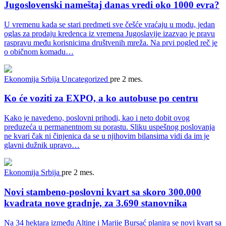
Jugoslovenski nameštaj danas vredi oko 1000 evra?
U vremenu kada se stari predmeti sve češće vraćaju u modu, jedan
oglas za prodaju kredenca iz vremena Jugoslavije izazvao je pravu
raspravu među korisnicima društvenih mreža. Na prvi pogled reč je
o običnom komadu…
Ekonomija
Srbija
Uncategorized
pre 2 mes.
Ko će voziti za EXPO, a ko autobuse po centru
Kako je navedeno, poslovni prihodi, kao i neto dobit ovog
preduzeća u permanentnom su porastu. Sliku uspešnog poslovanja
ne kvari čak ni činjenica da se u njihovim bilansima vidi da im je
glavni dužnik upravo…
Ekonomija
Srbija
pre 2 mes.
Novi stambeno-poslovni kvart sa skoro 300.000
kvadrata nove gradnje, za 3.690 stanovnika
Na 34 hektara između Altine i Marije Bursać planira se novi kvart sa