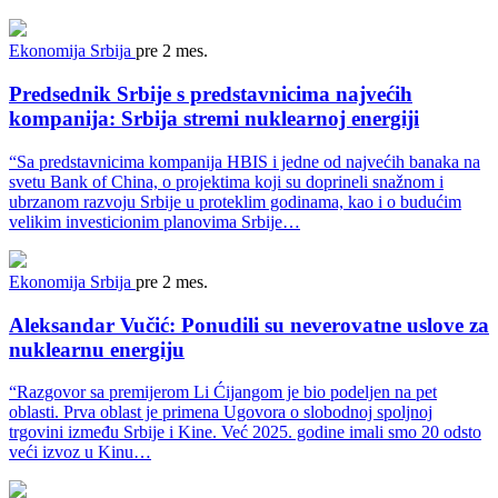
Ekonomija
Srbija
pre 2 mes.
Predsednik Srbije s predstavnicima najvećih
kompanija: Srbija stremi nuklearnoj energiji
“Sa predstavnicima kompanija HBIS i jedne od najvećih banaka na
svetu Bank of China, o projektima koji su doprineli snažnom i
ubrzanom razvoju Srbije u proteklim godinama, kao i o budućim
velikim investicionim planovima Srbije…
Ekonomija
Srbija
pre 2 mes.
Aleksandar Vučić: Ponudili su neverovatne uslove za
nuklearnu energiju
“Razgovor sa premijerom Li Ćijangom je bio podeljen na pet
oblasti. Prva oblast je primena Ugovora o slobodnoj spoljnoj
trgovini između Srbije i Kine. Već 2025. godine imali smo 20 odsto
veći izvoz u Kinu…