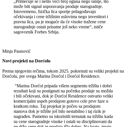
„Primećuje se i nešto veći broj oglasa nego ranije, što
može biti signal usporavanja prodaje starogradnje.
Istovremeno, fizička lica sporije prilagođavaju
očekivanja i cene tržišnim uslovima nego investitori i
pravna lica, pa je moguće da će visoke tražene cene
starogradnje ostati prisutne još neko vreme“, ističe
sagovornik Forbes Srbija.
Minja Paunović
Novi projekti na Dorćolu
Prema njegovim rečima, tokom 2025. pokrenuti su veliki projekti na
Dorćolu, pre svega Marina Dorćol i Dorćol Residence.
“Marina Dorćol pripada višem segmentu tržišta i dobri
rezultati koji su postignuti na početku prodaje su možda
i bili očekivani, dok je Dorćol Residence ostvario veliki
komercijalni uspeh prodajom gotovo cele prve faze u
kratkom roku. Taj projekat je počeo sa prodajom
stanova dok je tržište još bilo nestabilno i taj rizik je
nagrađen. Pametno su iskoristili trenutak na tržištu kada
su cene starogradnje visoke i ostali su disciplinovani da
ne dižu cene dok je prodaja išla dobro. Na kraju, imaju