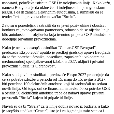
uspostavi, pokušava istisnuti GSP i iz trolejbuskih linija. Kako kažu,
namera Beograda je da ukine četiri trolejbuske linije u gradskom
jezgru. I da ih zameni električnim autobusima, a sumnjaju da se
tender “crta” upravo za obrenovačku “Strelu”.
Zato su u ponedeljak i zatražili da se javni poziv ukine i obustavi
konkurs za javno-privatno partnerstvo, odnosno da se nijedna linija
bilo autobuska ili trolejbuska koja trenutno pripada GSP ubuduće ne
dodeljuje privatnim prevoznicima.
Kako je nedavno saopštio sindikat “Centar-GSP Beograd”,
preduzeće Ekspo 2027 uputilo je predlog gradskoj upravi Beograda
da se “za potrebe učesnika, posetilaca, zaposlenih i volontera na
međunarodnoj specijalizovanoj izložbi u 2027. uključi i privatni
prevoznik ‘Strela’ iz Obrenovca”.
Kako su objavili iz sindikata, preduzeće Ekspo 2027 procenjuje da
će za potrebe izložbe u periodu od 15. maja do 15. avgusta 2027.
biti potrebno 100 električnih autobusa koji bi saobraćali na sedam
novih linija. Od toga, oni će finansirati nabavku 50 za potrebe GSP,
a ostalih 50 električnih autobusa treba da nabavi upravo privatni
prevoznik “Strela” kojem bi pripale tri linije.
Naveli su da bi “Strela” za te linije dobila novac iz budžeta, a kako
je saopštio sindikat “Centar”, isto je i za izgradnju trafo stanica i