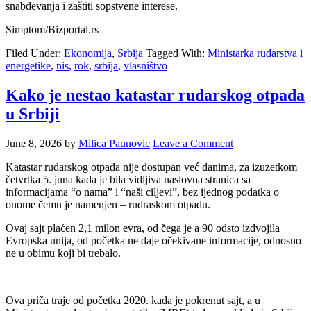
snabdevanja i zaštiti sopstvene interese.
Simptom/Bizportal.rs
Filed Under:
Ekonomija
,
Srbija
Tagged With:
Ministarka rudarstva i
energetike
,
nis
,
rok
,
srbija
,
vlasništvo
Kako je nestao katastar rudarskog otpada
u Srbiji
June 8, 2026
by
Milica Paunovic
Leave a Comment
Katastar rudarskog otpada nije dostupan već danima, za izuzetkom
četvrtka 5. juna kada je bila vidljiva naslovna stranica sa
informacijama “o nama” i “naši ciljevi”, bez ijednog podatka o
onome čemu je namenjen – rudraskom otpadu.
Ovaj sajt plaćen 2,1 milon evra, od čega je a 90 odsto izdvojila
Evropska unija, od početka ne daje očekivane informacije, odnosno
ne u obimu koji bi trebalo.
Ova priča traje od početka 2020. kada je pokrenut sajt, a u