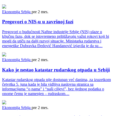
Ekonomija
Srbija
pre 2 mes.
Pregovori o NIS-u u završnoj fazi
Pregovori o budućnosti Naftne industrije Srbije (NIS) ulaze u
ključnu fazu, dok se istovremeno približavaju važni rokovi koji bi
mogli da utiču na dalji razvoj situacije. Ministarka rudarstva i
energetike Dubravka Đedović Handanović izjavila je da su…
Ekonomija
Srbija
pre 2 mes.
Kako je nestao katastar rudarskog otpada u Srbiji
Katastar rudarskog otpada nije dostupan već danima, za izuzetkom
četvrtka 5. juna kada je bila vidljiva naslovna stranica sa
informacijama “o nama” i “naši ciljevi”, bez ijednog podatka o
onome čemu je namenjen – rudraskom…
Ekonomija
Srbija
pre 2 mes.