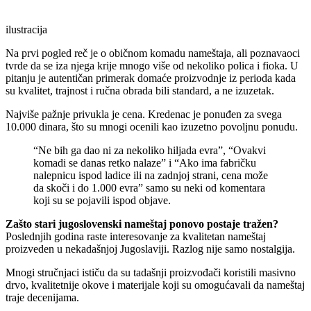
ilustracija
Na prvi pogled reč je o običnom komadu nameštaja, ali poznavaoci
tvrde da se iza njega krije mnogo više od nekoliko polica i fioka. U
pitanju je autentičan primerak domaće proizvodnje iz perioda kada
su kvalitet, trajnost i ručna obrada bili standard, a ne izuzetak.
Najviše pažnje privukla je cena. Kredenac je ponuđen za svega
10.000 dinara, što su mnogi ocenili kao izuzetno povoljnu ponudu.
“Ne bih ga dao ni za nekoliko hiljada evra”, “Ovakvi
komadi se danas retko nalaze” i “Ako ima fabričku
nalepnicu ispod ladice ili na zadnjoj strani, cena može
da skoči i do 1.000 evra” samo su neki od komentara
koji su se pojavili ispod objave.
Zašto stari jugoslovenski nameštaj ponovo postaje tražen?
Poslednjih godina raste interesovanje za kvalitetan nameštaj
proizveden u nekadašnjoj Jugoslaviji. Razlog nije samo nostalgija.
Mnogi stručnjaci ističu da su tadašnji proizvođači koristili masivno
drvo, kvalitetnije okove i materijale koji su omogućavali da nameštaj
traje decenijama.