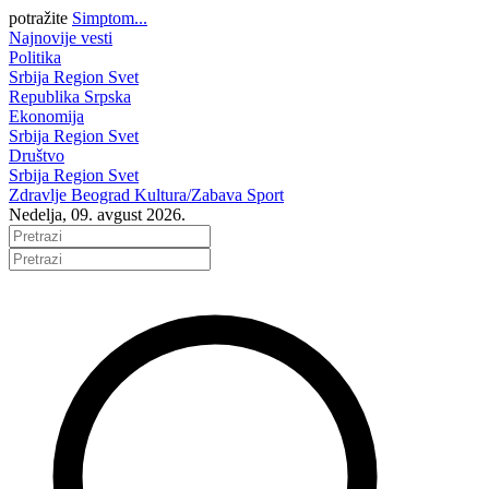
potražite
Simptom...
Najnovije vesti
Politika
Srbija
Region
Svet
Republika Srpska
Ekonomija
Srbija
Region
Svet
Društvo
Srbija
Region
Svet
Zdravlje
Beograd
Kultura/Zabava
Sport
Nedelja, 09. avgust 2026.