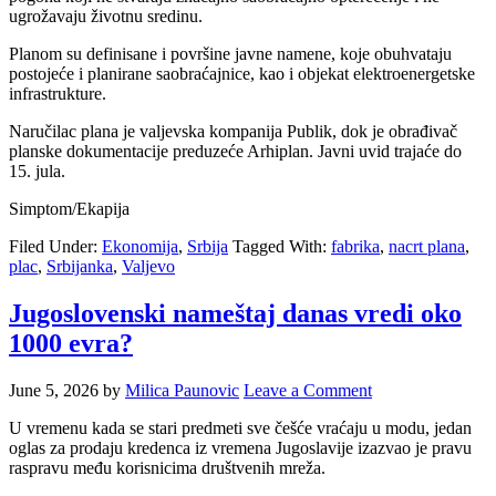
ugrožavaju životnu sredinu.
Planom su definisane i površine javne namene, koje obuhvataju
postojeće i planirane saobraćajnice, kao i objekat elektroenergetske
infrastrukture.
Naručilac plana je valjevska kompanija Publik, dok je obrađivač
planske dokumentacije preduzeće Arhiplan. Javni uvid trajaće do
15. jula.
Simptom/Ekapija
Filed Under:
Ekonomija
,
Srbija
Tagged With:
fabrika
,
nacrt plana
,
plac
,
Srbijanka
,
Valjevo
Jugoslovenski nameštaj danas vredi oko
1000 evra?
June 5, 2026
by
Milica Paunovic
Leave a Comment
U vremenu kada se stari predmeti sve češće vraćaju u modu, jedan
oglas za prodaju kredenca iz vremena Jugoslavije izazvao je pravu
raspravu među korisnicima društvenih mreža.