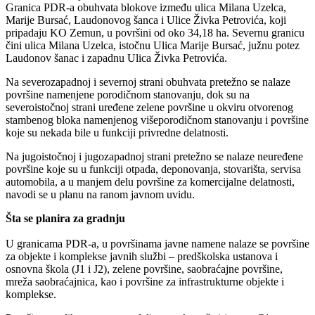
Granica PDR-a obuhvata blokove između ulica Milana Uzelca,
Marije Bursać, Laudonovog šanca i Ulice Živka Petrovića, koji
pripadaju KO Zemun, u površini od oko 34,18 ha. Severnu granicu
čini ulica Milana Uzelca, istočnu Ulica Marije Bursać, južnu potez
Laudonov šanac i zapadnu Ulica Živka Petrovića.
Na severozapadnoj i severnoj strani obuhvata pretežno se nalaze
površine namenjene porodičnom stanovanju, dok su na
severoistočnoj strani uređene zelene površine u okviru otvorenog
stambenog bloka namenjenog višeporodičnom stanovanju i površine
koje su nekada bile u funkciji privredne delatnosti.
Na jugoistočnoj i jugozapadnoj strani pretežno se nalaze neuređene
površine koje su u funkciji otpada, deponovanja, stovarišta, servisa
automobila, a u manjem delu površine za komercijalne delatnosti,
navodi se u planu na ranom javnom uvidu.
Šta se planira za gradnju
U granicama PDR-a, u površinama javne namene nalaze se površine
za objekte i komplekse javnih službi – predškolska ustanova i
osnovna škola (J1 i J2), zelene površine, saobraćajne površine,
mreža saobraćajnica, kao i površine za infrastrukturne objekte i
komplekse.