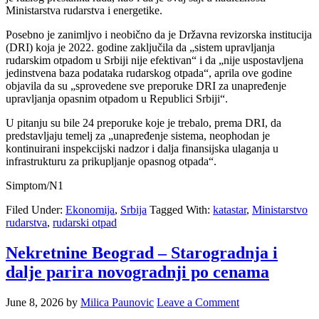
Ministarstva rudarstva i energetike.
Posebno je zanimljvo i neobično da je Državna revizorska institucija
(DRI) koja je 2022. godine zaključila da „sistem upravljanja
rudarskim otpadom u Srbiji nije efektivan“ i da „nije uspostavljena
jedinstvena baza podataka rudarskog otpada“, aprila ove godine
objavila da su „sprovedene sve preporuke DRI za unapređenje
upravljanja opasnim otpadom u Republici Srbiji“.
U pitanju su bile 24 preporuke koje je trebalo, prema DRI, da
predstavljaju temelj za „unapređenje sistema, neophodan je
kontinuirani inspekcijski nadzor i dalja finansijska ulaganja u
infrastrukturu za prikupljanje opasnog otpada“.
Simptom/N1
Filed Under:
Ekonomija
,
Srbija
Tagged With:
katastar
,
Ministarstvo
rudarstva
,
rudarski otpad
Nekretnine Beograd – Starogradnja i
dalje parira novogradnji po cenama
June 8, 2026
by
Milica Paunovic
Leave a Comment